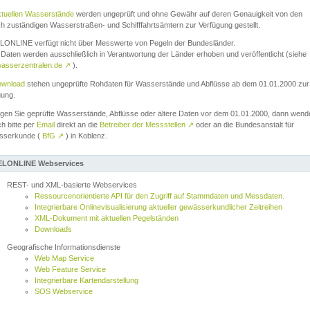
ktuellen Wasserstände
werden ungeprüft und ohne Gewähr auf deren Genauigkeit von den
ch zuständigen Wasserstraßen- und Schifffahrtsämtern zur Verfügung gestellt.
ONLINE verfügt nicht über Messwerte von Pegeln der Bundesländer.
Daten werden ausschließlich in Verantwortung der Länder erhoben und veröffentlicht (siehe
asserzentralen.de
↗
).
wnload
stehen ungeprüfte Rohdaten für Wasserstände und Abflüsse ab dem 01.01.2000 zur
gung.
igen Sie geprüfte Wasserstände, Abflüsse oder ältere Daten vor dem 01.01.2000, dann wend
ch bitte per
Email
direkt an die
Betreiber der Messstellen
↗
oder an die Bundesanstalt für
sserkunde (
BfG
↗
) in Koblenz.
LONLINE Webservices
REST- und XML-basierte Webservices
Ressourcenorientierte API für den Zugriff auf Stammdaten und Messdaten.
Integrierbare Onlinevisualisierung aktueller gewässerkundlicher Zeitreihen
XML-Dokument mit aktuellen Pegelständen
Downloads
Geografische Informationsdienste
Web Map Service
Web Feature Service
Integrierbare Kartendarstellung
SOS Webservice