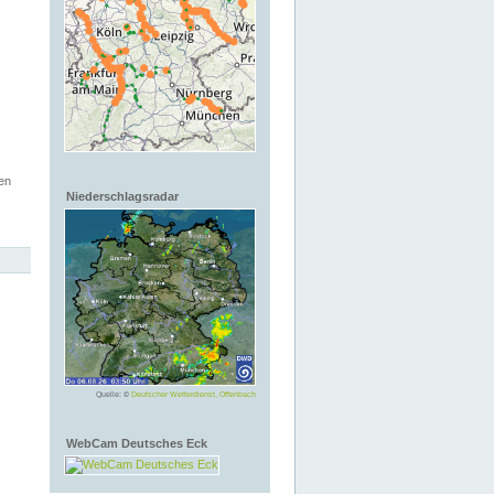
en
Niederschlagsradar
Quelle: ©
Deutscher Wetterdienst, Offenbach
WebCam Deutsches Eck