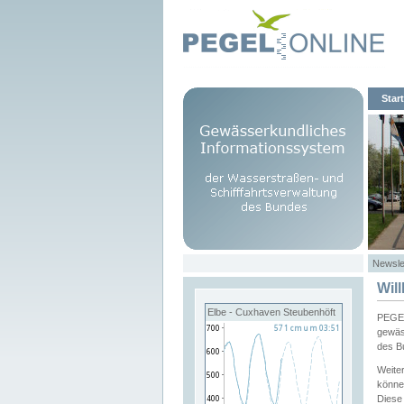
Start
Newsle
Wil
Elbe - Cuxhaven Steubenhöft
PEGEL
gewäs
des B
Weite
könne
Diese