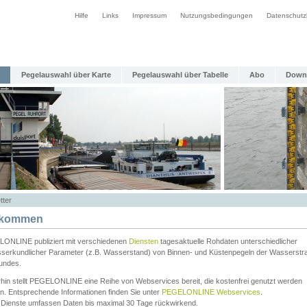
Hilfe
Links
Impressum
Nutzungsbedingungen
Datenschutz
Pegelauswahl über Karte
Pegelauswahl über Tabelle
Abo
Down
tter
lkommen
ONLINE publiziert mit verschiedenen
Diensten
tagesaktuelle Rohdaten unterschiedlicher
serkundlicher Parameter (z.B. Wasserstand) von Binnen- und Küstenpegeln der Wasserstr
undes.
rhin stellt PEGELONLINE eine Reihe von Webservices bereit, die kostenfrei genutzt werden
n. Entsprechende Informationen finden Sie unter
PEGELONLINE Webservices
.
 Dienste umfassen Daten bis maximal 30 Tage rückwirkend.