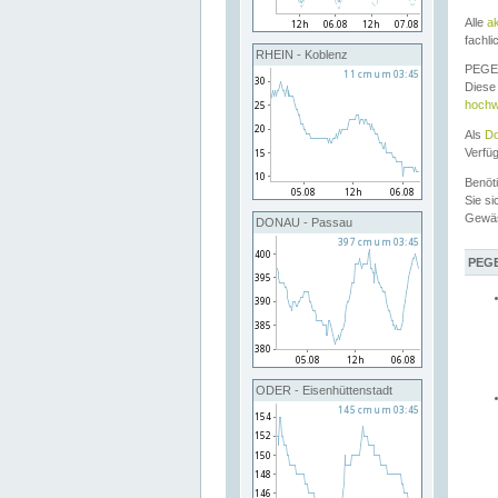
Alle
a
fachli
RHEIN - Koblenz
PEGEL
Diese 
hochw
Als
Do
Verfü
Benöt
Sie si
Gewä
DONAU - Passau
PEGE
ODER - Eisenhüttenstadt