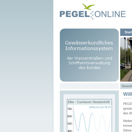
Start
Newsle
Wil
Elbe - Cuxhaven Steubenhöft
PEGEL
gewäs
des B
Weite
könne
Diese