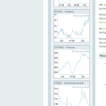
Alle
a
fachli
RHEIN - Koblenz
PEGEL
Diese 
hochw
Als
Do
Verfü
Benöt
Sie si
Gewä
DONAU - Passau
PEGE
ODER - Eisenhüttenstadt