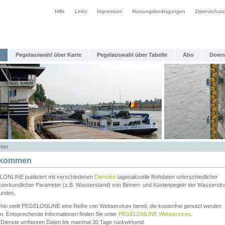
Hilfe
Links
Impressum
Nutzungsbedingungen
Datenschutz
Pegelauswahl über Karte
Pegelauswahl über Tabelle
Abo
Down
tter
lkommen
ONLINE publiziert mit verschiedenen
Diensten
tagesaktuelle Rohdaten unterschiedlicher
serkundlicher Parameter (z.B. Wasserstand) von Binnen- und Küstenpegeln der Wasserstr
undes.
rhin stellt PEGELONLINE eine Reihe von Webservices bereit, die kostenfrei genutzt werden
n. Entsprechende Informationen finden Sie unter
PEGELONLINE Webservices
.
 Dienste umfassen Daten bis maximal 30 Tage rückwirkend.