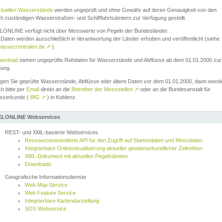
ktuellen Wasserstände
werden ungeprüft und ohne Gewähr auf deren Genauigkeit von den
ch zuständigen Wasserstraßen- und Schifffahrtsämtern zur Verfügung gestellt.
ONLINE verfügt nicht über Messwerte von Pegeln der Bundesländer.
Daten werden ausschließlich in Verantwortung der Länder erhoben und veröffentlicht (siehe
asserzentralen.de
↗
).
wnload
stehen ungeprüfte Rohdaten für Wasserstände und Abflüsse ab dem 01.01.2000 zur
gung.
igen Sie geprüfte Wasserstände, Abflüsse oder ältere Daten vor dem 01.01.2000, dann wend
ch bitte per
Email
direkt an die
Betreiber der Messstellen
↗
oder an die Bundesanstalt für
sserkunde (
BfG
↗
) in Koblenz.
LONLINE Webservices
REST- und XML-basierte Webservices
Ressourcenorientierte API für den Zugriff auf Stammdaten und Messdaten.
Integrierbare Onlinevisualisierung aktueller gewässerkundlicher Zeitreihen
XML-Dokument mit aktuellen Pegelständen
Downloads
Geografische Informationsdienste
Web Map Service
Web Feature Service
Integrierbare Kartendarstellung
SOS Webservice