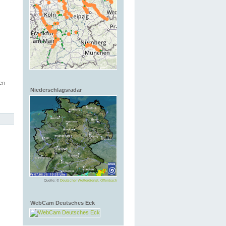
en
Niederschlagsradar
Quelle: ©
Deutscher Wetterdienst, Offenbach
WebCam Deutsches Eck