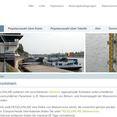
Hilfe
Links
Impressum
Nutzungsbedingungen
Datenschutz
Pegelauswahl über Karte
Pegelauswahl über Tabelle
Abo
Down
tter
lkommen
ONLINE publiziert mit verschiedenen
Diensten
tagesaktuelle Rohdaten unterschiedlicher
serkundlicher Parameter (z.B. Wasserstand) von Binnen- und Küstenpegeln der Wasserstr
undes.
rhin stellt PEGELONLINE eine Reihe von Webservices bereit, die kostenfrei genutzt werden
n. Entsprechende Informationen finden Sie unter
PEGELONLINE Webservices
.
 Dienste umfassen Daten bis maximal 30 Tage rückwirkend.