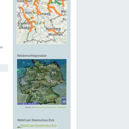
en
Niederschlagsradar
Quelle: ©
Deutscher Wetterdienst, Offenbach
WebCam Deutsches Eck