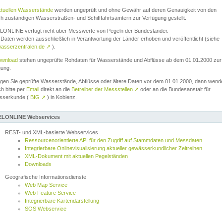
ktuellen Wasserstände
werden ungeprüft und ohne Gewähr auf deren Genauigkeit von den
ch zuständigen Wasserstraßen- und Schifffahrtsämtern zur Verfügung gestellt.
ONLINE verfügt nicht über Messwerte von Pegeln der Bundesländer.
Daten werden ausschließlich in Verantwortung der Länder erhoben und veröffentlicht (siehe
asserzentralen.de
↗
).
wnload
stehen ungeprüfte Rohdaten für Wasserstände und Abflüsse ab dem 01.01.2000 zur
gung.
igen Sie geprüfte Wasserstände, Abflüsse oder ältere Daten vor dem 01.01.2000, dann wend
ch bitte per
Email
direkt an die
Betreiber der Messstellen
↗
oder an die Bundesanstalt für
sserkunde (
BfG
↗
) in Koblenz.
LONLINE Webservices
REST- und XML-basierte Webservices
Ressourcenorientierte API für den Zugriff auf Stammdaten und Messdaten.
Integrierbare Onlinevisualisierung aktueller gewässerkundlicher Zeitreihen
XML-Dokument mit aktuellen Pegelständen
Downloads
Geografische Informationsdienste
Web Map Service
Web Feature Service
Integrierbare Kartendarstellung
SOS Webservice