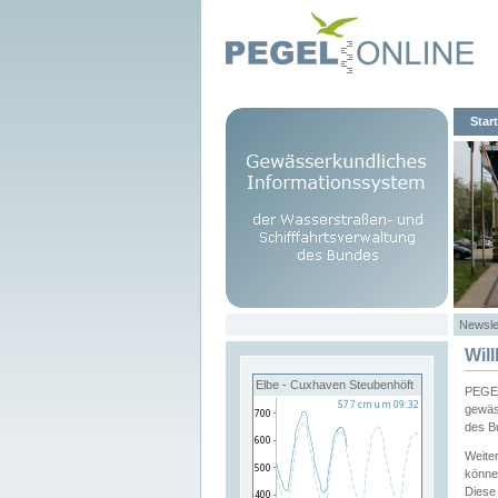
Start
Newsle
Wil
Elbe - Cuxhaven Steubenhöft
PEGEL
gewäs
des B
Weite
könne
Diese