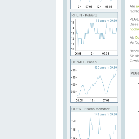
Alle
a
fachli
RHEIN - Koblenz
PEGEL
Diese 
hochw
Als
Do
Verfü
Benöt
Sie si
Gewä
DONAU - Passau
PEGE
ODER - Eisenhüttenstadt