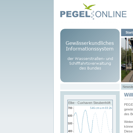
Start
Newsle
Wil
Elbe - Cuxhaven Steubenhöft
PEGEL
gewäs
des B
Weite
könne
Diese