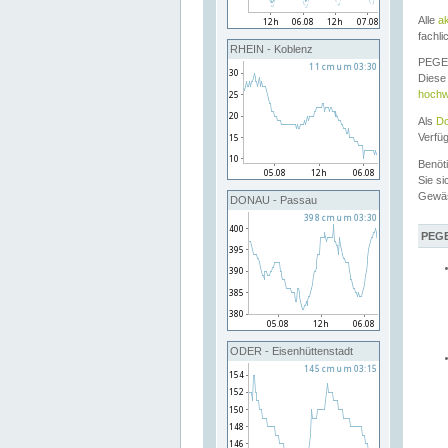
Alle
a
fachli
RHEIN - Koblenz
PEGEL
Diese 
hochw
Als
Do
Verfü
Benöt
Sie si
Gewä
DONAU - Passau
PEGE
ODER - Eisenhüttenstadt