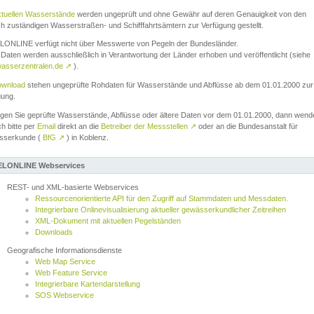
ktuellen Wasserstände
werden ungeprüft und ohne Gewähr auf deren Genauigkeit von den
ch zuständigen Wasserstraßen- und Schifffahrtsämtern zur Verfügung gestellt.
ONLINE verfügt nicht über Messwerte von Pegeln der Bundesländer.
Daten werden ausschließlich in Verantwortung der Länder erhoben und veröffentlicht (siehe
asserzentralen.de
↗
).
wnload
stehen ungeprüfte Rohdaten für Wasserstände und Abflüsse ab dem 01.01.2000 zur
gung.
igen Sie geprüfte Wasserstände, Abflüsse oder ältere Daten vor dem 01.01.2000, dann wend
ch bitte per
Email
direkt an die
Betreiber der Messstellen
↗
oder an die Bundesanstalt für
sserkunde (
BfG
↗
) in Koblenz.
LONLINE Webservices
REST- und XML-basierte Webservices
Ressourcenorientierte API für den Zugriff auf Stammdaten und Messdaten.
Integrierbare Onlinevisualisierung aktueller gewässerkundlicher Zeitreihen
XML-Dokument mit aktuellen Pegelständen
Downloads
Geografische Informationsdienste
Web Map Service
Web Feature Service
Integrierbare Kartendarstellung
SOS Webservice