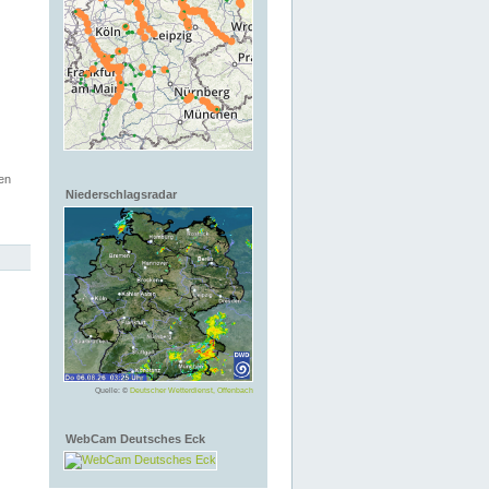
en
Niederschlagsradar
Quelle: ©
Deutscher Wetterdienst, Offenbach
WebCam Deutsches Eck