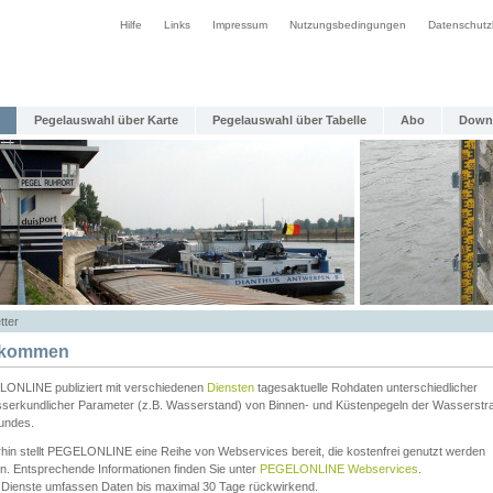
Hilfe
Links
Impressum
Nutzungsbedingungen
Datenschutz
Pegelauswahl über Karte
Pegelauswahl über Tabelle
Abo
Down
tter
lkommen
ONLINE publiziert mit verschiedenen
Diensten
tagesaktuelle Rohdaten unterschiedlicher
serkundlicher Parameter (z.B. Wasserstand) von Binnen- und Küstenpegeln der Wasserstr
undes.
rhin stellt PEGELONLINE eine Reihe von Webservices bereit, die kostenfrei genutzt werden
n. Entsprechende Informationen finden Sie unter
PEGELONLINE Webservices
.
 Dienste umfassen Daten bis maximal 30 Tage rückwirkend.