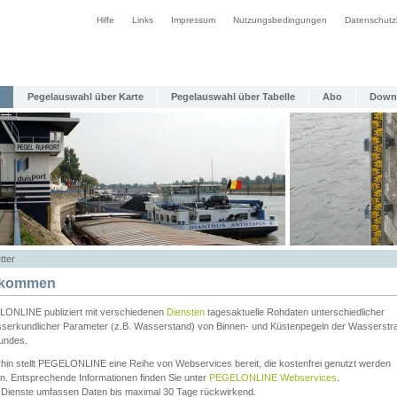
Hilfe
Links
Impressum
Nutzungsbedingungen
Datenschutz
Pegelauswahl über Karte
Pegelauswahl über Tabelle
Abo
Down
tter
lkommen
ONLINE publiziert mit verschiedenen
Diensten
tagesaktuelle Rohdaten unterschiedlicher
serkundlicher Parameter (z.B. Wasserstand) von Binnen- und Küstenpegeln der Wasserstr
undes.
rhin stellt PEGELONLINE eine Reihe von Webservices bereit, die kostenfrei genutzt werden
n. Entsprechende Informationen finden Sie unter
PEGELONLINE Webservices
.
 Dienste umfassen Daten bis maximal 30 Tage rückwirkend.