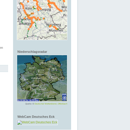
en
Niederschlagsradar
Quelle: ©
Deutscher Wetterdienst, Offenbach
WebCam Deutsches Eck