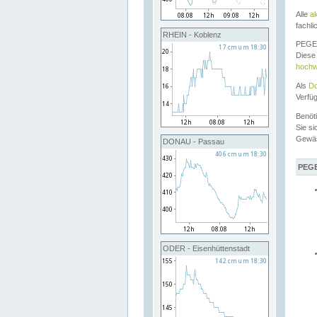
Alle
a
fachli
RHEIN - Koblenz
PEGEL
Diese 
hochw
Als
Do
Verfü
Benöt
Sie si
Gewä
DONAU - Passau
PEGE
ODER - Eisenhüttenstadt