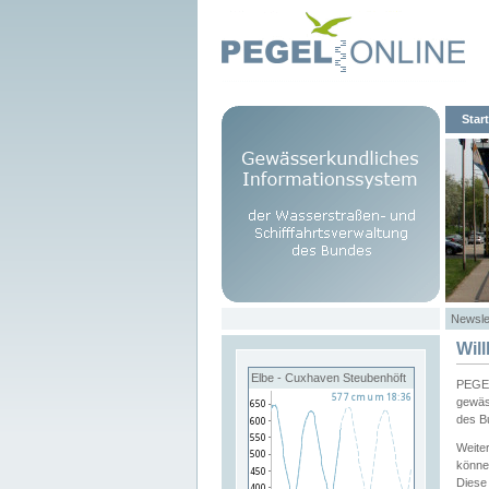
Start
Newsle
Wil
Elbe - Cuxhaven Steubenhöft
PEGEL
gewäs
des B
Weite
könne
Diese