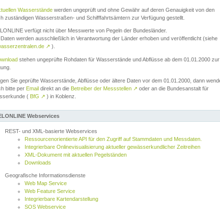
ktuellen Wasserstände
werden ungeprüft und ohne Gewähr auf deren Genauigkeit von den
ch zuständigen Wasserstraßen- und Schifffahrtsämtern zur Verfügung gestellt.
ONLINE verfügt nicht über Messwerte von Pegeln der Bundesländer.
Daten werden ausschließlich in Verantwortung der Länder erhoben und veröffentlicht (siehe
asserzentralen.de
↗
).
wnload
stehen ungeprüfte Rohdaten für Wasserstände und Abflüsse ab dem 01.01.2000 zur
gung.
igen Sie geprüfte Wasserstände, Abflüsse oder ältere Daten vor dem 01.01.2000, dann wend
ch bitte per
Email
direkt an die
Betreiber der Messstellen
↗
oder an die Bundesanstalt für
sserkunde (
BfG
↗
) in Koblenz.
LONLINE Webservices
REST- und XML-basierte Webservices
Ressourcenorientierte API für den Zugriff auf Stammdaten und Messdaten.
Integrierbare Onlinevisualisierung aktueller gewässerkundlicher Zeitreihen
XML-Dokument mit aktuellen Pegelständen
Downloads
Geografische Informationsdienste
Web Map Service
Web Feature Service
Integrierbare Kartendarstellung
SOS Webservice