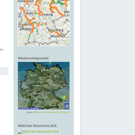
en
Niederschlagsradar
Quelle: ©
Deutscher Wetterdienst, Offenbach
WebCam Deutsches Eck