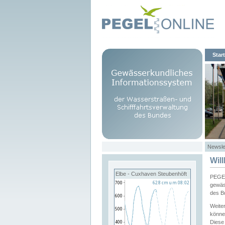
Start
Newsle
Wil
Elbe - Cuxhaven Steubenhöft
PEGEL
gewäs
des B
Weite
könne
Diese