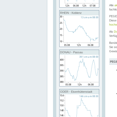
Alle
a
fachli
RHEIN - Koblenz
PEGEL
Diese 
hochw
Als
Do
Verfü
Benöt
Sie si
Gewä
DONAU - Passau
PEGE
ODER - Eisenhüttenstadt