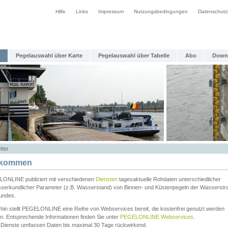
Hilfe
Links
Impressum
Nutzungsbedingungen
Datenschutz
Pegelauswahl über Karte
Pegelauswahl über Tabelle
Abo
Down
tter
lkommen
ONLINE publiziert mit verschiedenen
Diensten
tagesaktuelle Rohdaten unterschiedlicher
serkundlicher Parameter (z.B. Wasserstand) von Binnen- und Küstenpegeln der Wasserstr
undes.
rhin stellt PEGELONLINE eine Reihe von Webservices bereit, die kostenfrei genutzt werden
n. Entsprechende Informationen finden Sie unter
PEGELONLINE Webservices
.
 Dienste umfassen Daten bis maximal 30 Tage rückwirkend.