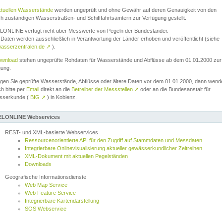
ktuellen Wasserstände
werden ungeprüft und ohne Gewähr auf deren Genauigkeit von den
ch zuständigen Wasserstraßen- und Schifffahrtsämtern zur Verfügung gestellt.
ONLINE verfügt nicht über Messwerte von Pegeln der Bundesländer.
Daten werden ausschließlich in Verantwortung der Länder erhoben und veröffentlicht (siehe
asserzentralen.de
↗
).
wnload
stehen ungeprüfte Rohdaten für Wasserstände und Abflüsse ab dem 01.01.2000 zur
gung.
igen Sie geprüfte Wasserstände, Abflüsse oder ältere Daten vor dem 01.01.2000, dann wend
ch bitte per
Email
direkt an die
Betreiber der Messstellen
↗
oder an die Bundesanstalt für
sserkunde (
BfG
↗
) in Koblenz.
LONLINE Webservices
REST- und XML-basierte Webservices
Ressourcenorientierte API für den Zugriff auf Stammdaten und Messdaten.
Integrierbare Onlinevisualisierung aktueller gewässerkundlicher Zeitreihen
XML-Dokument mit aktuellen Pegelständen
Downloads
Geografische Informationsdienste
Web Map Service
Web Feature Service
Integrierbare Kartendarstellung
SOS Webservice