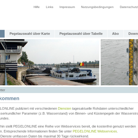
Hilfe
Links
Impressum
Nutzungsbedingungen
Datenschutz
Pegelauswahl über Karte
Pegelauswahl über Tabelle
Abo
Down
tter
lkommen
ONLINE publiziert mit verschiedenen
Diensten
tagesaktuelle Rohdaten unterschiedlicher
serkundlicher Parameter (z.B. Wasserstand) von Binnen- und Küstenpegeln der Wasserstr
undes.
rhin stellt PEGELONLINE eine Reihe von Webservices bereit, die kostenfrei genutzt werden
n. Entsprechende Informationen finden Sie unter
PEGELONLINE Webservices
.
 Dienste umfassen Daten bis maximal 30 Tage rückwirkend.