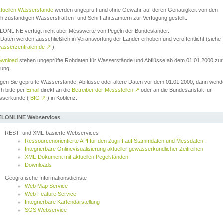
ktuellen Wasserstände
werden ungeprüft und ohne Gewähr auf deren Genauigkeit von den
ch zuständigen Wasserstraßen- und Schifffahrtsämtern zur Verfügung gestellt.
ONLINE verfügt nicht über Messwerte von Pegeln der Bundesländer.
Daten werden ausschließlich in Verantwortung der Länder erhoben und veröffentlicht (siehe
asserzentralen.de
↗
).
wnload
stehen ungeprüfte Rohdaten für Wasserstände und Abflüsse ab dem 01.01.2000 zur
gung.
igen Sie geprüfte Wasserstände, Abflüsse oder ältere Daten vor dem 01.01.2000, dann wend
ch bitte per
Email
direkt an die
Betreiber der Messstellen
↗
oder an die Bundesanstalt für
sserkunde (
BfG
↗
) in Koblenz.
LONLINE Webservices
REST- und XML-basierte Webservices
Ressourcenorientierte API für den Zugriff auf Stammdaten und Messdaten.
Integrierbare Onlinevisualisierung aktueller gewässerkundlicher Zeitreihen
XML-Dokument mit aktuellen Pegelständen
Downloads
Geografische Informationsdienste
Web Map Service
Web Feature Service
Integrierbare Kartendarstellung
SOS Webservice