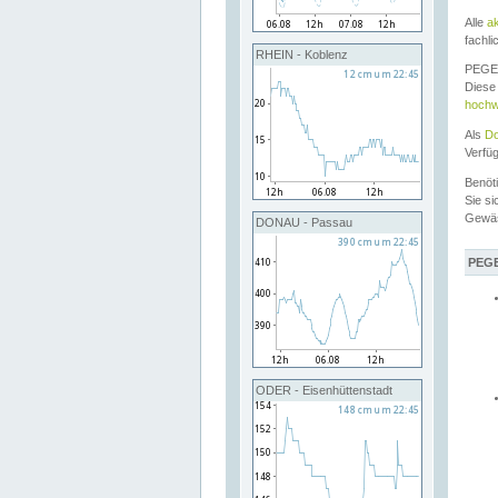
Alle
a
fachli
RHEIN - Koblenz
PEGEL
Diese 
hochw
Als
Do
Verfü
Benöt
Sie si
Gewä
DONAU - Passau
PEGE
ODER - Eisenhüttenstadt