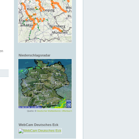
en
Niederschlagsradar
Quelle: ©
Deutscher Wetterdienst, Offenbach
WebCam Deutsches Eck