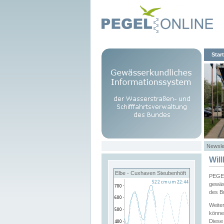
Start
Newsle
Wil
Elbe - Cuxhaven Steubenhöft
PEGEL
gewäs
des B
Weite
könne
Diese