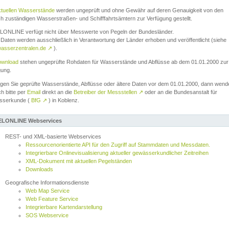
ktuellen Wasserstände
werden ungeprüft und ohne Gewähr auf deren Genauigkeit von den
ch zuständigen Wasserstraßen- und Schifffahrtsämtern zur Verfügung gestellt.
ONLINE verfügt nicht über Messwerte von Pegeln der Bundesländer.
Daten werden ausschließlich in Verantwortung der Länder erhoben und veröffentlicht (siehe
asserzentralen.de
↗
).
wnload
stehen ungeprüfte Rohdaten für Wasserstände und Abflüsse ab dem 01.01.2000 zur
gung.
igen Sie geprüfte Wasserstände, Abflüsse oder ältere Daten vor dem 01.01.2000, dann wend
ch bitte per
Email
direkt an die
Betreiber der Messstellen
↗
oder an die Bundesanstalt für
sserkunde (
BfG
↗
) in Koblenz.
LONLINE Webservices
REST- und XML-basierte Webservices
Ressourcenorientierte API für den Zugriff auf Stammdaten und Messdaten.
Integrierbare Onlinevisualisierung aktueller gewässerkundlicher Zeitreihen
XML-Dokument mit aktuellen Pegelständen
Downloads
Geografische Informationsdienste
Web Map Service
Web Feature Service
Integrierbare Kartendarstellung
SOS Webservice