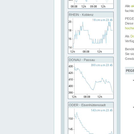
Alle
a
fachli
RHEIN - Koblenz
PEGEL
Diese 
hochw
Als
Do
Verfü
Benöt
Sie si
Gewä
DONAU - Passau
PEGE
ODER - Eisenhüttenstadt