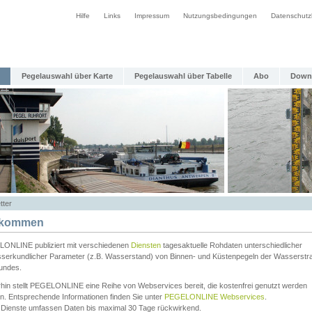
Hilfe
Links
Impressum
Nutzungsbedingungen
Datenschutz
Pegelauswahl über Karte
Pegelauswahl über Tabelle
Abo
Down
tter
lkommen
ONLINE publiziert mit verschiedenen
Diensten
tagesaktuelle Rohdaten unterschiedlicher
serkundlicher Parameter (z.B. Wasserstand) von Binnen- und Küstenpegeln der Wasserstr
undes.
rhin stellt PEGELONLINE eine Reihe von Webservices bereit, die kostenfrei genutzt werden
n. Entsprechende Informationen finden Sie unter
PEGELONLINE Webservices
.
 Dienste umfassen Daten bis maximal 30 Tage rückwirkend.