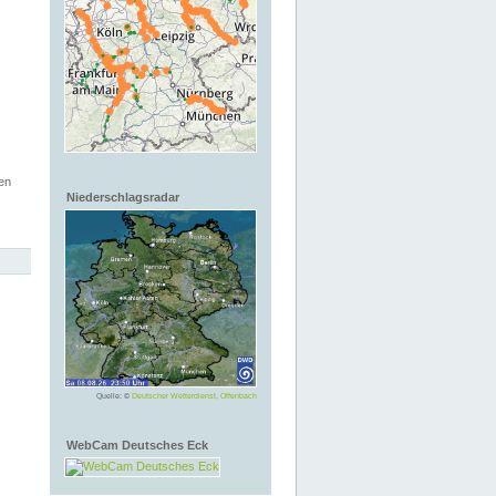
en
Niederschlagsradar
Quelle: ©
Deutscher Wetterdienst, Offenbach
WebCam Deutsches Eck