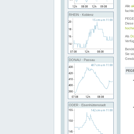
Alle
a
fachli
RHEIN - Koblenz
PEGEL
Diese 
hochw
Als
Do
Verfü
Benöt
Sie si
Gewä
DONAU - Passau
PEGE
ODER - Eisenhüttenstadt