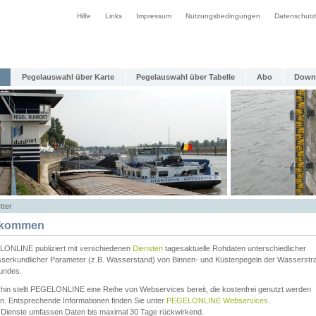
Hilfe
Links
Impressum
Nutzungsbedingungen
Datenschutz
Pegelauswahl über Karte
Pegelauswahl über Tabelle
Abo
Down
tter
lkommen
ONLINE publiziert mit verschiedenen
Diensten
tagesaktuelle Rohdaten unterschiedlicher
serkundlicher Parameter (z.B. Wasserstand) von Binnen- und Küstenpegeln der Wasserstr
undes.
rhin stellt PEGELONLINE eine Reihe von Webservices bereit, die kostenfrei genutzt werden
n. Entsprechende Informationen finden Sie unter
PEGELONLINE Webservices
.
 Dienste umfassen Daten bis maximal 30 Tage rückwirkend.