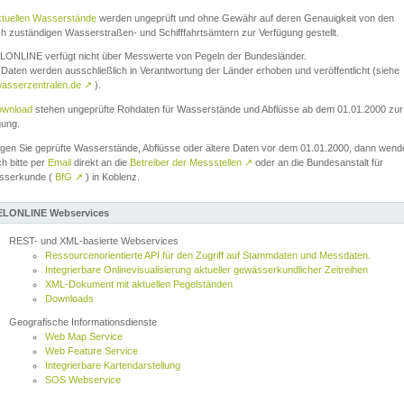
ktuellen Wasserstände
werden ungeprüft und ohne Gewähr auf deren Genauigkeit von den
ch zuständigen Wasserstraßen- und Schifffahrtsämtern zur Verfügung gestellt.
ONLINE verfügt nicht über Messwerte von Pegeln der Bundesländer.
Daten werden ausschließlich in Verantwortung der Länder erhoben und veröffentlicht (siehe
asserzentralen.de
↗
).
wnload
stehen ungeprüfte Rohdaten für Wasserstände und Abflüsse ab dem 01.01.2000 zur
gung.
igen Sie geprüfte Wasserstände, Abflüsse oder ältere Daten vor dem 01.01.2000, dann wend
ch bitte per
Email
direkt an die
Betreiber der Messstellen
↗
oder an die Bundesanstalt für
sserkunde (
BfG
↗
) in Koblenz.
LONLINE Webservices
REST- und XML-basierte Webservices
Ressourcenorientierte API für den Zugriff auf Stammdaten und Messdaten.
Integrierbare Onlinevisualisierung aktueller gewässerkundlicher Zeitreihen
XML-Dokument mit aktuellen Pegelständen
Downloads
Geografische Informationsdienste
Web Map Service
Web Feature Service
Integrierbare Kartendarstellung
SOS Webservice