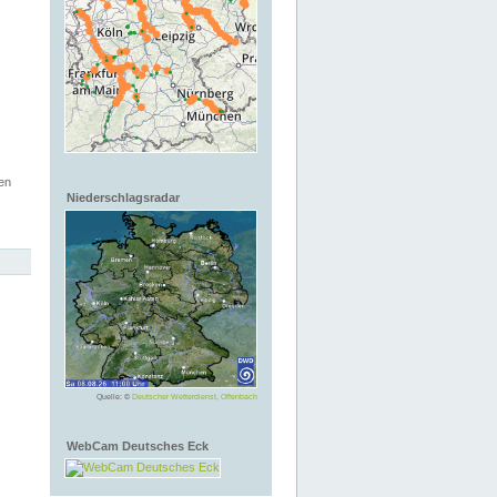
en
Niederschlagsradar
Quelle: ©
Deutscher Wetterdienst, Offenbach
WebCam Deutsches Eck