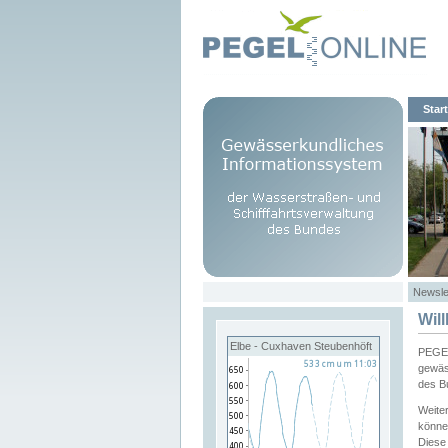
Start
Newsle
Wil
Elbe - Cuxhaven Steubenhöft
PEGEL
gewäs
des B
Weite
könne
Diese