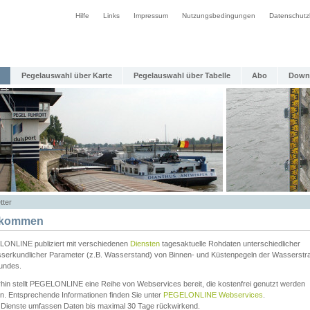
Hilfe
Links
Impressum
Nutzungsbedingungen
Datenschutz
Pegelauswahl über Karte
Pegelauswahl über Tabelle
Abo
Down
tter
lkommen
ONLINE publiziert mit verschiedenen
Diensten
tagesaktuelle Rohdaten unterschiedlicher
serkundlicher Parameter (z.B. Wasserstand) von Binnen- und Küstenpegeln der Wasserstr
undes.
rhin stellt PEGELONLINE eine Reihe von Webservices bereit, die kostenfrei genutzt werden
n. Entsprechende Informationen finden Sie unter
PEGELONLINE Webservices
.
 Dienste umfassen Daten bis maximal 30 Tage rückwirkend.