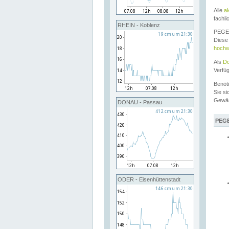
Alle
a
fachli
RHEIN - Koblenz
PEGEL
Diese 
hochw
Als
Do
Verfü
Benöt
Sie si
Gewä
DONAU - Passau
PEGE
ODER - Eisenhüttenstadt