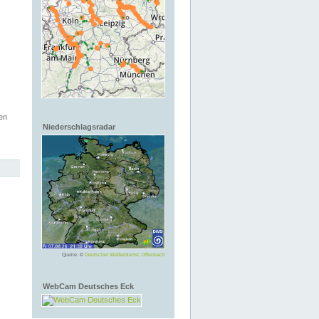
en
Niederschlagsradar
Quelle: ©
Deutscher Wetterdienst, Offenbach
WebCam Deutsches Eck