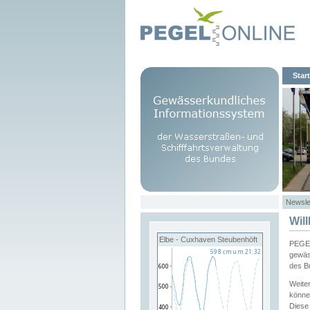
Start
Newsle
Wil
Elbe - Cuxhaven Steubenhöft
PEGEL
gewäs
des B
Weite
könne
Diese