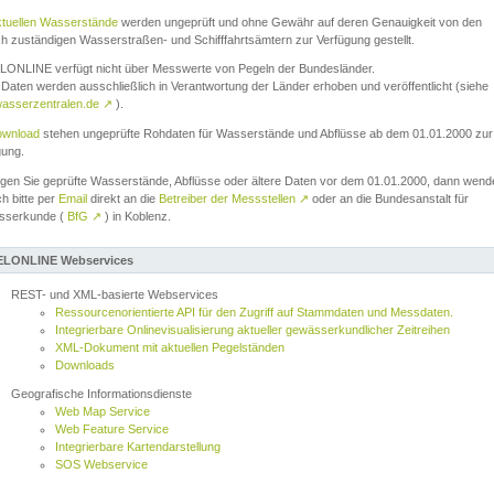
ktuellen Wasserstände
werden ungeprüft und ohne Gewähr auf deren Genauigkeit von den
ch zuständigen Wasserstraßen- und Schifffahrtsämtern zur Verfügung gestellt.
ONLINE verfügt nicht über Messwerte von Pegeln der Bundesländer.
Daten werden ausschließlich in Verantwortung der Länder erhoben und veröffentlicht (siehe
asserzentralen.de
↗
).
wnload
stehen ungeprüfte Rohdaten für Wasserstände und Abflüsse ab dem 01.01.2000 zur
gung.
igen Sie geprüfte Wasserstände, Abflüsse oder ältere Daten vor dem 01.01.2000, dann wend
ch bitte per
Email
direkt an die
Betreiber der Messstellen
↗
oder an die Bundesanstalt für
sserkunde (
BfG
↗
) in Koblenz.
LONLINE Webservices
REST- und XML-basierte Webservices
Ressourcenorientierte API für den Zugriff auf Stammdaten und Messdaten.
Integrierbare Onlinevisualisierung aktueller gewässerkundlicher Zeitreihen
XML-Dokument mit aktuellen Pegelständen
Downloads
Geografische Informationsdienste
Web Map Service
Web Feature Service
Integrierbare Kartendarstellung
SOS Webservice