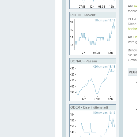
Alle
a
fachli
RHEIN - Koblenz
PEGEL
Diese 
hochw
Als
Do
Verfü
Benöt
Sie si
Gewä
DONAU - Passau
PEGE
ODER - Eisenhüttenstadt