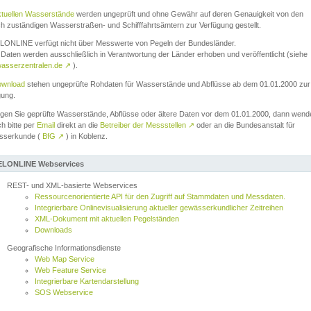
ktuellen Wasserstände
werden ungeprüft und ohne Gewähr auf deren Genauigkeit von den
ch zuständigen Wasserstraßen- und Schifffahrtsämtern zur Verfügung gestellt.
ONLINE verfügt nicht über Messwerte von Pegeln der Bundesländer.
Daten werden ausschließlich in Verantwortung der Länder erhoben und veröffentlicht (siehe
asserzentralen.de
↗
).
wnload
stehen ungeprüfte Rohdaten für Wasserstände und Abflüsse ab dem 01.01.2000 zur
gung.
igen Sie geprüfte Wasserstände, Abflüsse oder ältere Daten vor dem 01.01.2000, dann wend
ch bitte per
Email
direkt an die
Betreiber der Messstellen
↗
oder an die Bundesanstalt für
sserkunde (
BfG
↗
) in Koblenz.
LONLINE Webservices
REST- und XML-basierte Webservices
Ressourcenorientierte API für den Zugriff auf Stammdaten und Messdaten.
Integrierbare Onlinevisualisierung aktueller gewässerkundlicher Zeitreihen
XML-Dokument mit aktuellen Pegelständen
Downloads
Geografische Informationsdienste
Web Map Service
Web Feature Service
Integrierbare Kartendarstellung
SOS Webservice