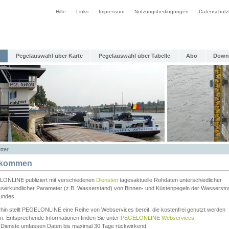
Hilfe
Links
Impressum
Nutzungsbedingungen
Datenschutz
Pegelauswahl über Karte
Pegelauswahl über Tabelle
Abo
Down
tter
lkommen
ONLINE publiziert mit verschiedenen
Diensten
tagesaktuelle Rohdaten unterschiedlicher
serkundlicher Parameter (z.B. Wasserstand) von Binnen- und Küstenpegeln der Wasserstr
undes.
rhin stellt PEGELONLINE eine Reihe von Webservices bereit, die kostenfrei genutzt werden
n. Entsprechende Informationen finden Sie unter
PEGELONLINE Webservices
.
 Dienste umfassen Daten bis maximal 30 Tage rückwirkend.