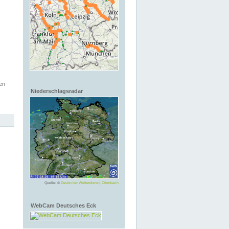
en
Niederschlagsradar
Quelle: ©
Deutscher Wetterdienst, Offenbach
WebCam Deutsches Eck