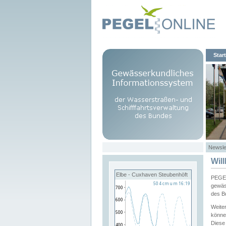
Start
Newsle
Wil
Elbe - Cuxhaven Steubenhöft
PEGEL
gewäs
des B
Weite
könne
Diese