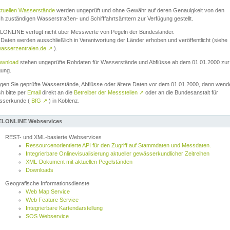
ktuellen Wasserstände
werden ungeprüft und ohne Gewähr auf deren Genauigkeit von den
ch zuständigen Wasserstraßen- und Schifffahrtsämtern zur Verfügung gestellt.
ONLINE verfügt nicht über Messwerte von Pegeln der Bundesländer.
Daten werden ausschließlich in Verantwortung der Länder erhoben und veröffentlicht (siehe
asserzentralen.de
↗
).
wnload
stehen ungeprüfte Rohdaten für Wasserstände und Abflüsse ab dem 01.01.2000 zur
gung.
igen Sie geprüfte Wasserstände, Abflüsse oder ältere Daten vor dem 01.01.2000, dann wend
ch bitte per
Email
direkt an die
Betreiber der Messstellen
↗
oder an die Bundesanstalt für
sserkunde (
BfG
↗
) in Koblenz.
LONLINE Webservices
REST- und XML-basierte Webservices
Ressourcenorientierte API für den Zugriff auf Stammdaten und Messdaten.
Integrierbare Onlinevisualisierung aktueller gewässerkundlicher Zeitreihen
XML-Dokument mit aktuellen Pegelständen
Downloads
Geografische Informationsdienste
Web Map Service
Web Feature Service
Integrierbare Kartendarstellung
SOS Webservice