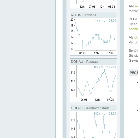
Alle
a
fachli
RHEIN - Koblenz
PEGEL
Diese 
hochw
Als
Do
Verfü
Benöt
Sie si
Gewä
DONAU - Passau
PEGE
ODER - Eisenhüttenstadt