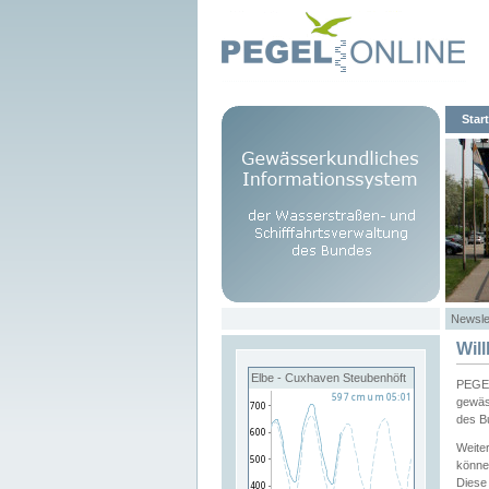
Start
Newsle
Wil
Elbe - Cuxhaven Steubenhöft
PEGEL
gewäs
des B
Weite
könne
Diese