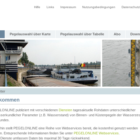
Hilfe
Links
Impressum
Nutzungsbedingungen
Datenschutz
Pegelauswahl über Karte
Pegelauswahl über Tabelle
Abo
Down
tter
lkommen
ONLINE publiziert mit verschiedenen
Diensten
tagesaktuelle Rohdaten unterschiedlicher
serkundlicher Parameter (z.B. Wasserstand) von Binnen- und Küstenpegeln der Wasserstr
undes.
rhin stellt PEGELONLINE eine Reihe von Webservices bereit, die kostenfrei genutzt werden
n. Entsprechende Informationen finden Sie unter
PEGELONLINE Webservices
.
 Dienste umfassen Daten bis maximal 30 Tage rückwirkend.