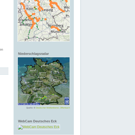
en
Niederschlagsradar
Quelle: ©
Deutscher Wetterdienst, Offenbach
WebCam Deutsches Eck