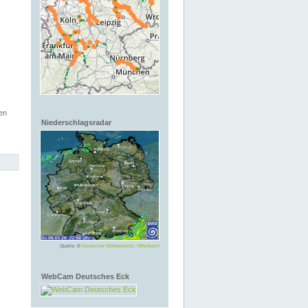
en
Niederschlagsradar
Quelle: ©
Deutscher Wetterdienst, Offenbach
WebCam Deutsches Eck