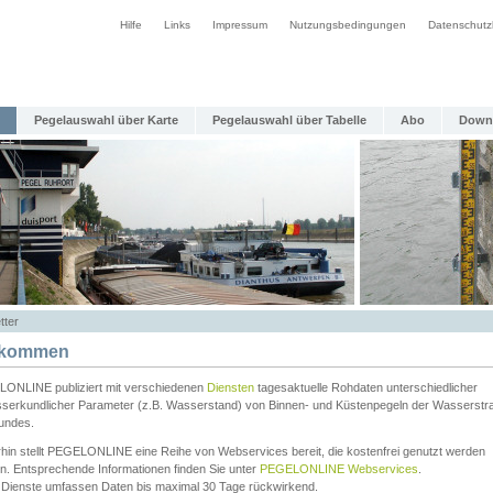
Hilfe
Links
Impressum
Nutzungsbedingungen
Datenschutz
Pegelauswahl über Karte
Pegelauswahl über Tabelle
Abo
Down
tter
lkommen
ONLINE publiziert mit verschiedenen
Diensten
tagesaktuelle Rohdaten unterschiedlicher
serkundlicher Parameter (z.B. Wasserstand) von Binnen- und Küstenpegeln der Wasserstr
undes.
rhin stellt PEGELONLINE eine Reihe von Webservices bereit, die kostenfrei genutzt werden
n. Entsprechende Informationen finden Sie unter
PEGELONLINE Webservices
.
 Dienste umfassen Daten bis maximal 30 Tage rückwirkend.