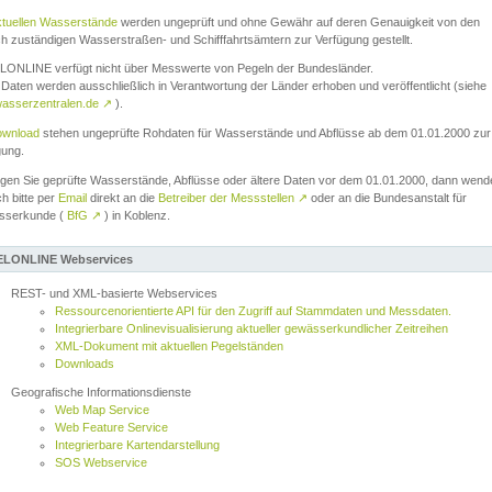
ktuellen Wasserstände
werden ungeprüft und ohne Gewähr auf deren Genauigkeit von den
ch zuständigen Wasserstraßen- und Schifffahrtsämtern zur Verfügung gestellt.
ONLINE verfügt nicht über Messwerte von Pegeln der Bundesländer.
Daten werden ausschließlich in Verantwortung der Länder erhoben und veröffentlicht (siehe
asserzentralen.de
↗
).
wnload
stehen ungeprüfte Rohdaten für Wasserstände und Abflüsse ab dem 01.01.2000 zur
gung.
igen Sie geprüfte Wasserstände, Abflüsse oder ältere Daten vor dem 01.01.2000, dann wend
ch bitte per
Email
direkt an die
Betreiber der Messstellen
↗
oder an die Bundesanstalt für
sserkunde (
BfG
↗
) in Koblenz.
LONLINE Webservices
REST- und XML-basierte Webservices
Ressourcenorientierte API für den Zugriff auf Stammdaten und Messdaten.
Integrierbare Onlinevisualisierung aktueller gewässerkundlicher Zeitreihen
XML-Dokument mit aktuellen Pegelständen
Downloads
Geografische Informationsdienste
Web Map Service
Web Feature Service
Integrierbare Kartendarstellung
SOS Webservice