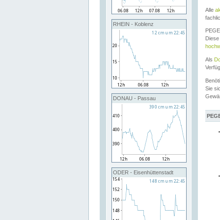
Alle
a
fachli
RHEIN - Koblenz
PEGEL
Diese 
hochw
Als
Do
Verfü
Benöt
Sie si
Gewä
DONAU - Passau
PEGE
ODER - Eisenhüttenstadt