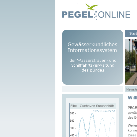
Start
Newsle
Wil
Elbe - Cuxhaven Steubenhöft
PEGEL
gewäs
des B
Weite
könne
Diese