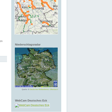
en
Niederschlagsradar
Quelle: ©
Deutscher Wetterdienst, Offenbach
WebCam Deutsches Eck