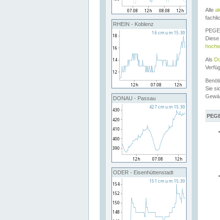
Alle
a
fachli
RHEIN - Koblenz
PEGEL
Diese 
hochw
Als
Do
Verfü
Benöt
Sie si
Gewä
DONAU - Passau
PEGE
ODER - Eisenhüttenstadt