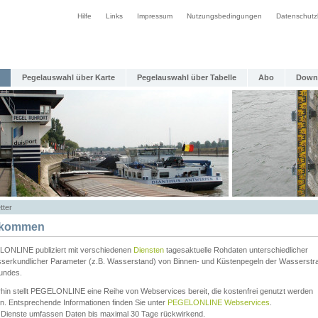
Hilfe
Links
Impressum
Nutzungsbedingungen
Datenschutz
Pegelauswahl über Karte
Pegelauswahl über Tabelle
Abo
Down
tter
lkommen
ONLINE publiziert mit verschiedenen
Diensten
tagesaktuelle Rohdaten unterschiedlicher
serkundlicher Parameter (z.B. Wasserstand) von Binnen- und Küstenpegeln der Wasserstr
undes.
rhin stellt PEGELONLINE eine Reihe von Webservices bereit, die kostenfrei genutzt werden
n. Entsprechende Informationen finden Sie unter
PEGELONLINE Webservices
.
 Dienste umfassen Daten bis maximal 30 Tage rückwirkend.