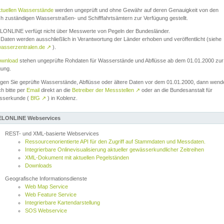
ktuellen Wasserstände
werden ungeprüft und ohne Gewähr auf deren Genauigkeit von den
ch zuständigen Wasserstraßen- und Schifffahrtsämtern zur Verfügung gestellt.
ONLINE verfügt nicht über Messwerte von Pegeln der Bundesländer.
Daten werden ausschließlich in Verantwortung der Länder erhoben und veröffentlicht (siehe
asserzentralen.de
↗
).
wnload
stehen ungeprüfte Rohdaten für Wasserstände und Abflüsse ab dem 01.01.2000 zur
gung.
igen Sie geprüfte Wasserstände, Abflüsse oder ältere Daten vor dem 01.01.2000, dann wend
ch bitte per
Email
direkt an die
Betreiber der Messstellen
↗
oder an die Bundesanstalt für
sserkunde (
BfG
↗
) in Koblenz.
LONLINE Webservices
REST- und XML-basierte Webservices
Ressourcenorientierte API für den Zugriff auf Stammdaten und Messdaten.
Integrierbare Onlinevisualisierung aktueller gewässerkundlicher Zeitreihen
XML-Dokument mit aktuellen Pegelständen
Downloads
Geografische Informationsdienste
Web Map Service
Web Feature Service
Integrierbare Kartendarstellung
SOS Webservice