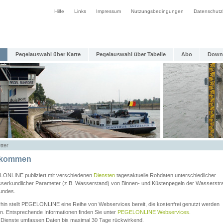
Hilfe
Links
Impressum
Nutzungsbedingungen
Datenschutz
Pegelauswahl über Karte
Pegelauswahl über Tabelle
Abo
Down
tter
lkommen
ONLINE publiziert mit verschiedenen
Diensten
tagesaktuelle Rohdaten unterschiedlicher
serkundlicher Parameter (z.B. Wasserstand) von Binnen- und Küstenpegeln der Wasserstr
undes.
rhin stellt PEGELONLINE eine Reihe von Webservices bereit, die kostenfrei genutzt werden
n. Entsprechende Informationen finden Sie unter
PEGELONLINE Webservices
.
 Dienste umfassen Daten bis maximal 30 Tage rückwirkend.