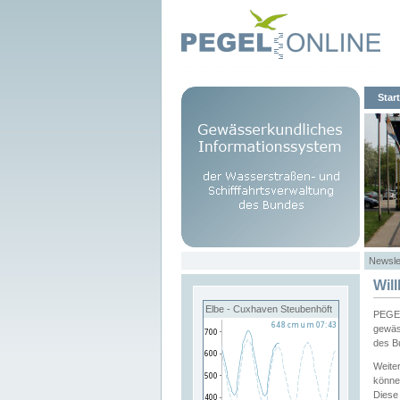
Start
Newsle
Wil
Elbe - Cuxhaven Steubenhöft
PEGEL
gewäs
des B
Weite
könne
Diese