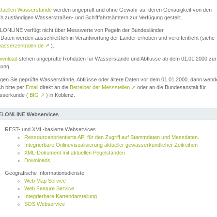
ktuellen Wasserstände
werden ungeprüft und ohne Gewähr auf deren Genauigkeit von den
ch zuständigen Wasserstraßen- und Schifffahrtsämtern zur Verfügung gestellt.
ONLINE verfügt nicht über Messwerte von Pegeln der Bundesländer.
Daten werden ausschließlich in Verantwortung der Länder erhoben und veröffentlicht (siehe
asserzentralen.de
↗
).
wnload
stehen ungeprüfte Rohdaten für Wasserstände und Abflüsse ab dem 01.01.2000 zur
gung.
igen Sie geprüfte Wasserstände, Abflüsse oder ältere Daten vor dem 01.01.2000, dann wend
ch bitte per
Email
direkt an die
Betreiber der Messstellen
↗
oder an die Bundesanstalt für
sserkunde (
BfG
↗
) in Koblenz.
LONLINE Webservices
REST- und XML-basierte Webservices
Ressourcenorientierte API für den Zugriff auf Stammdaten und Messdaten.
Integrierbare Onlinevisualisierung aktueller gewässerkundlicher Zeitreihen
XML-Dokument mit aktuellen Pegelständen
Downloads
Geografische Informationsdienste
Web Map Service
Web Feature Service
Integrierbare Kartendarstellung
SOS Webservice