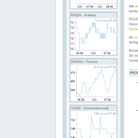
Alle
a
fachli
RHEIN - Koblenz
PEGEL
Diese 
hochw
Als
Do
Verfü
Benöt
Sie si
Gewä
DONAU - Passau
PEGE
ODER - Eisenhüttenstadt