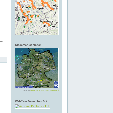
en
Niederschlagsradar
Quelle: ©
Deutscher Wetterdienst, Offenbach
WebCam Deutsches Eck