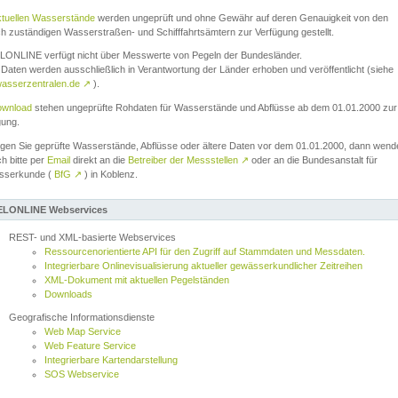
ktuellen Wasserstände
werden ungeprüft und ohne Gewähr auf deren Genauigkeit von den
ch zuständigen Wasserstraßen- und Schifffahrtsämtern zur Verfügung gestellt.
ONLINE verfügt nicht über Messwerte von Pegeln der Bundesländer.
Daten werden ausschließlich in Verantwortung der Länder erhoben und veröffentlicht (siehe
asserzentralen.de
↗
).
wnload
stehen ungeprüfte Rohdaten für Wasserstände und Abflüsse ab dem 01.01.2000 zur
gung.
igen Sie geprüfte Wasserstände, Abflüsse oder ältere Daten vor dem 01.01.2000, dann wend
ch bitte per
Email
direkt an die
Betreiber der Messstellen
↗
oder an die Bundesanstalt für
sserkunde (
BfG
↗
) in Koblenz.
LONLINE Webservices
REST- und XML-basierte Webservices
Ressourcenorientierte API für den Zugriff auf Stammdaten und Messdaten.
Integrierbare Onlinevisualisierung aktueller gewässerkundlicher Zeitreihen
XML-Dokument mit aktuellen Pegelständen
Downloads
Geografische Informationsdienste
Web Map Service
Web Feature Service
Integrierbare Kartendarstellung
SOS Webservice