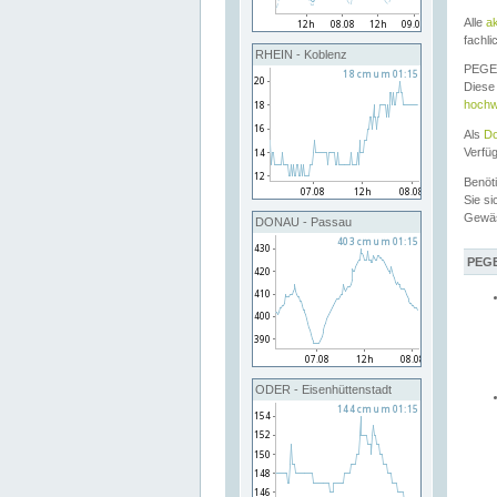
Alle
a
fachli
RHEIN - Koblenz
PEGEL
Diese 
hochw
Als
Do
Verfü
Benöt
Sie si
Gewä
DONAU - Passau
PEGE
ODER - Eisenhüttenstadt