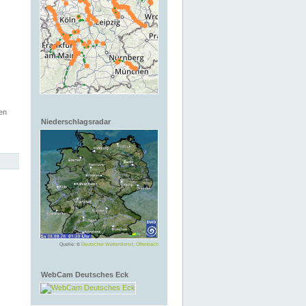
en
Niederschlagsradar
Quelle: ©
Deutscher Wetterdienst, Offenbach
WebCam Deutsches Eck