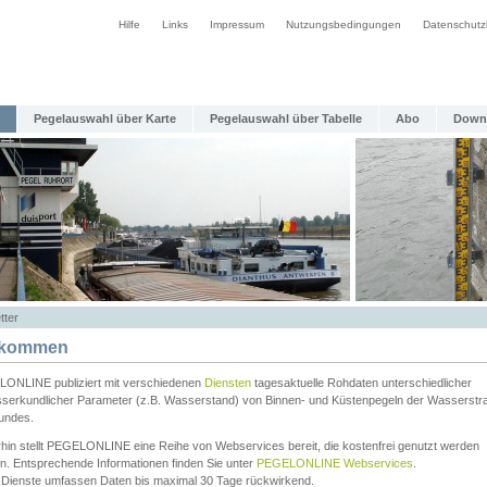
Hilfe
Links
Impressum
Nutzungsbedingungen
Datenschutz
Pegelauswahl über Karte
Pegelauswahl über Tabelle
Abo
Down
tter
lkommen
ONLINE publiziert mit verschiedenen
Diensten
tagesaktuelle Rohdaten unterschiedlicher
serkundlicher Parameter (z.B. Wasserstand) von Binnen- und Küstenpegeln der Wasserstr
undes.
rhin stellt PEGELONLINE eine Reihe von Webservices bereit, die kostenfrei genutzt werden
n. Entsprechende Informationen finden Sie unter
PEGELONLINE Webservices
.
 Dienste umfassen Daten bis maximal 30 Tage rückwirkend.