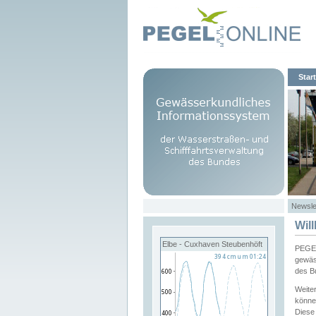
Start
Newsle
Wil
Elbe - Cuxhaven Steubenhöft
PEGEL
gewäs
des B
Weite
könne
Diese