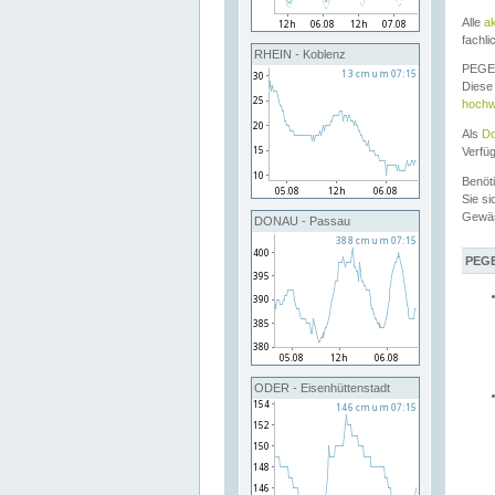
Alle
a
fachli
RHEIN - Koblenz
PEGEL
Diese 
hochw
Als
Do
Verfü
Benöt
Sie si
Gewä
DONAU - Passau
PEGE
ODER - Eisenhüttenstadt