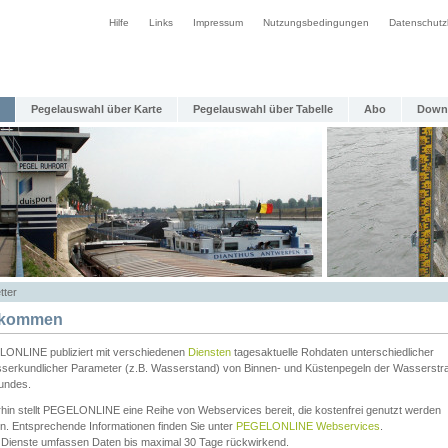
Hilfe
Links
Impressum
Nutzungsbedingungen
Datenschutz
Pegelauswahl über Karte
Pegelauswahl über Tabelle
Abo
Down
tter
lkommen
ONLINE publiziert mit verschiedenen
Diensten
tagesaktuelle Rohdaten unterschiedlicher
serkundlicher Parameter (z.B. Wasserstand) von Binnen- und Küstenpegeln der Wasserstr
undes.
rhin stellt PEGELONLINE eine Reihe von Webservices bereit, die kostenfrei genutzt werden
n. Entsprechende Informationen finden Sie unter
PEGELONLINE Webservices
.
 Dienste umfassen Daten bis maximal 30 Tage rückwirkend.