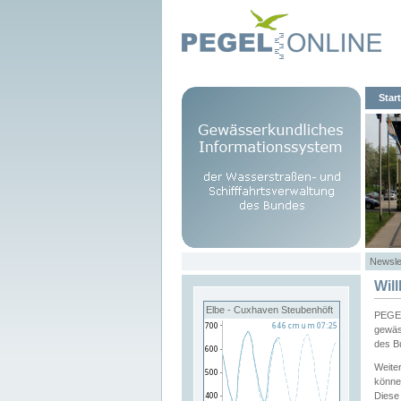
Start
Newsle
Wil
Elbe - Cuxhaven Steubenhöft
PEGEL
gewäs
des B
Weite
könne
Diese