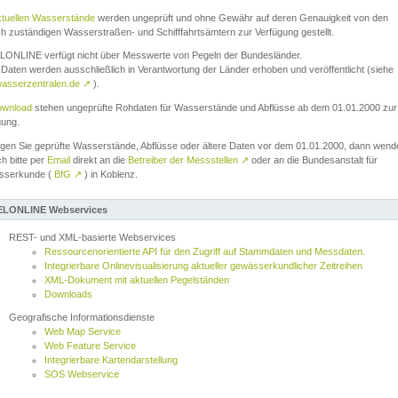
ktuellen Wasserstände
werden ungeprüft und ohne Gewähr auf deren Genauigkeit von den
ch zuständigen Wasserstraßen- und Schifffahrtsämtern zur Verfügung gestellt.
ONLINE verfügt nicht über Messwerte von Pegeln der Bundesländer.
Daten werden ausschließlich in Verantwortung der Länder erhoben und veröffentlicht (siehe
asserzentralen.de
↗
).
wnload
stehen ungeprüfte Rohdaten für Wasserstände und Abflüsse ab dem 01.01.2000 zur
gung.
igen Sie geprüfte Wasserstände, Abflüsse oder ältere Daten vor dem 01.01.2000, dann wend
ch bitte per
Email
direkt an die
Betreiber der Messstellen
↗
oder an die Bundesanstalt für
sserkunde (
BfG
↗
) in Koblenz.
LONLINE Webservices
REST- und XML-basierte Webservices
Ressourcenorientierte API für den Zugriff auf Stammdaten und Messdaten.
Integrierbare Onlinevisualisierung aktueller gewässerkundlicher Zeitreihen
XML-Dokument mit aktuellen Pegelständen
Downloads
Geografische Informationsdienste
Web Map Service
Web Feature Service
Integrierbare Kartendarstellung
SOS Webservice