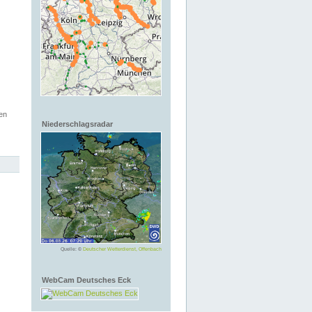
en
Niederschlagsradar
Quelle: ©
Deutscher Wetterdienst, Offenbach
WebCam Deutsches Eck