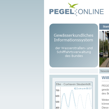
Start
Newsle
Wil
Elbe - Cuxhaven Steubenhöft
PEGEL
gewäs
des B
Weite
könne
Diese