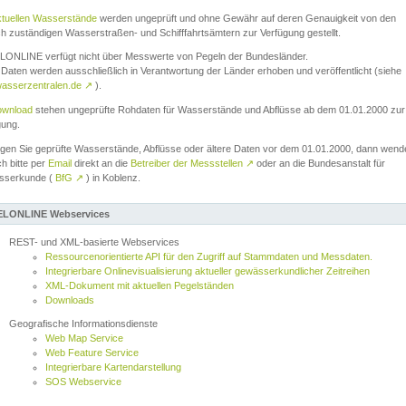
ktuellen Wasserstände
werden ungeprüft und ohne Gewähr auf deren Genauigkeit von den
ch zuständigen Wasserstraßen- und Schifffahrtsämtern zur Verfügung gestellt.
ONLINE verfügt nicht über Messwerte von Pegeln der Bundesländer.
Daten werden ausschließlich in Verantwortung der Länder erhoben und veröffentlicht (siehe
asserzentralen.de
↗
).
wnload
stehen ungeprüfte Rohdaten für Wasserstände und Abflüsse ab dem 01.01.2000 zur
gung.
igen Sie geprüfte Wasserstände, Abflüsse oder ältere Daten vor dem 01.01.2000, dann wend
ch bitte per
Email
direkt an die
Betreiber der Messstellen
↗
oder an die Bundesanstalt für
sserkunde (
BfG
↗
) in Koblenz.
LONLINE Webservices
REST- und XML-basierte Webservices
Ressourcenorientierte API für den Zugriff auf Stammdaten und Messdaten.
Integrierbare Onlinevisualisierung aktueller gewässerkundlicher Zeitreihen
XML-Dokument mit aktuellen Pegelständen
Downloads
Geografische Informationsdienste
Web Map Service
Web Feature Service
Integrierbare Kartendarstellung
SOS Webservice