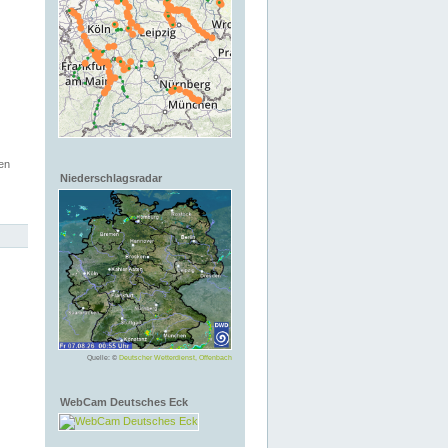
en
Niederschlagsradar
Quelle: ©
Deutscher Wetterdienst, Offenbach
WebCam Deutsches Eck