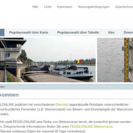
Hilfe
Links
Impressum
Nutzungsbedingungen
Datenschutz
Pegelauswahl über Karte
Pegelauswahl über Tabelle
Abo
Down
tter
lkommen
ONLINE publiziert mit verschiedenen
Diensten
tagesaktuelle Rohdaten unterschiedlicher
serkundlicher Parameter (z.B. Wasserstand) von Binnen- und Küstenpegeln der Wasserstr
undes.
rhin stellt PEGELONLINE eine Reihe von Webservices bereit, die kostenfrei genutzt werden
n. Entsprechende Informationen finden Sie unter
PEGELONLINE Webservices
.
 Dienste umfassen Daten bis maximal 30 Tage rückwirkend.