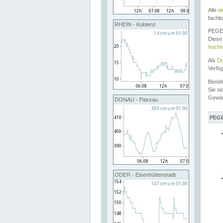
Alle
a
fachli
RHEIN - Koblenz
PEGEL
Diese 
hochw
Als
Do
Verfü
Benöt
Sie si
Gewä
DONAU - Passau
PEGE
ODER - Eisenhüttenstadt