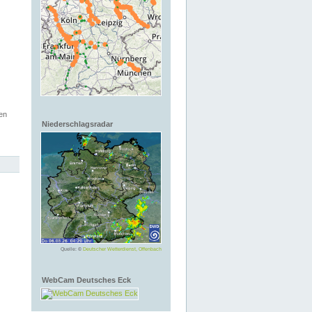
en
Niederschlagsradar
Quelle: ©
Deutscher Wetterdienst, Offenbach
WebCam Deutsches Eck