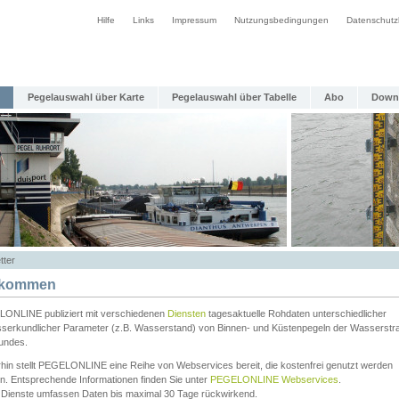
Hilfe
Links
Impressum
Nutzungsbedingungen
Datenschutz
Pegelauswahl über Karte
Pegelauswahl über Tabelle
Abo
Down
tter
lkommen
ONLINE publiziert mit verschiedenen
Diensten
tagesaktuelle Rohdaten unterschiedlicher
serkundlicher Parameter (z.B. Wasserstand) von Binnen- und Küstenpegeln der Wasserstr
undes.
rhin stellt PEGELONLINE eine Reihe von Webservices bereit, die kostenfrei genutzt werden
n. Entsprechende Informationen finden Sie unter
PEGELONLINE Webservices
.
 Dienste umfassen Daten bis maximal 30 Tage rückwirkend.