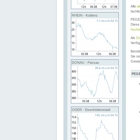
Alle
a
fachli
RHEIN - Koblenz
PEGEL
Diese 
hochw
Als
Do
Verfü
Benöt
Sie si
Gewä
DONAU - Passau
PEGE
ODER - Eisenhüttenstadt