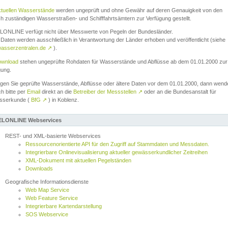
ktuellen Wasserstände
werden ungeprüft und ohne Gewähr auf deren Genauigkeit von den
ch zuständigen Wasserstraßen- und Schifffahrtsämtern zur Verfügung gestellt.
ONLINE verfügt nicht über Messwerte von Pegeln der Bundesländer.
Daten werden ausschließlich in Verantwortung der Länder erhoben und veröffentlicht (siehe
asserzentralen.de
↗
).
wnload
stehen ungeprüfte Rohdaten für Wasserstände und Abflüsse ab dem 01.01.2000 zur
gung.
igen Sie geprüfte Wasserstände, Abflüsse oder ältere Daten vor dem 01.01.2000, dann wend
ch bitte per
Email
direkt an die
Betreiber der Messstellen
↗
oder an die Bundesanstalt für
sserkunde (
BfG
↗
) in Koblenz.
LONLINE Webservices
REST- und XML-basierte Webservices
Ressourcenorientierte API für den Zugriff auf Stammdaten und Messdaten.
Integrierbare Onlinevisualisierung aktueller gewässerkundlicher Zeitreihen
XML-Dokument mit aktuellen Pegelständen
Downloads
Geografische Informationsdienste
Web Map Service
Web Feature Service
Integrierbare Kartendarstellung
SOS Webservice