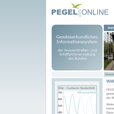
Start
Newsle
Wil
Elbe - Cuxhaven Steubenhöft
PEGEL
gewäs
des B
Weite
könne
Diese