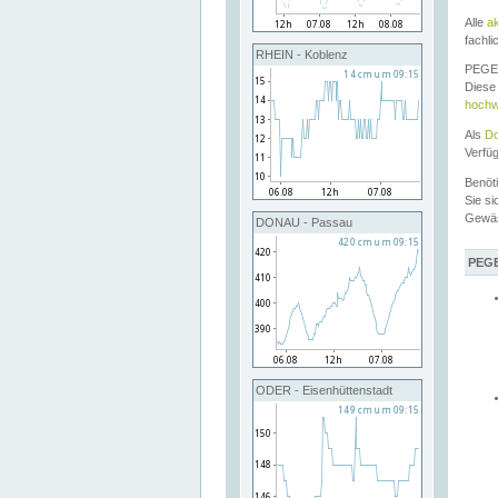
Alle
a
fachli
RHEIN - Koblenz
PEGEL
Diese 
hochw
Als
Do
Verfü
Benöt
Sie si
Gewä
DONAU - Passau
PEGE
ODER - Eisenhüttenstadt