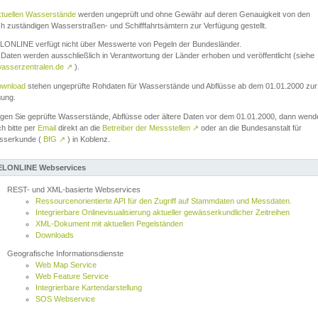
ktuellen Wasserstände
werden ungeprüft und ohne Gewähr auf deren Genauigkeit von den
ch zuständigen Wasserstraßen- und Schifffahrtsämtern zur Verfügung gestellt.
ONLINE verfügt nicht über Messwerte von Pegeln der Bundesländer.
Daten werden ausschließlich in Verantwortung der Länder erhoben und veröffentlicht (siehe
asserzentralen.de
↗
).
wnload
stehen ungeprüfte Rohdaten für Wasserstände und Abflüsse ab dem 01.01.2000 zur
gung.
igen Sie geprüfte Wasserstände, Abflüsse oder ältere Daten vor dem 01.01.2000, dann wend
ch bitte per
Email
direkt an die
Betreiber der Messstellen
↗
oder an die Bundesanstalt für
sserkunde (
BfG
↗
) in Koblenz.
LONLINE Webservices
REST- und XML-basierte Webservices
Ressourcenorientierte API für den Zugriff auf Stammdaten und Messdaten.
Integrierbare Onlinevisualisierung aktueller gewässerkundlicher Zeitreihen
XML-Dokument mit aktuellen Pegelständen
Downloads
Geografische Informationsdienste
Web Map Service
Web Feature Service
Integrierbare Kartendarstellung
SOS Webservice