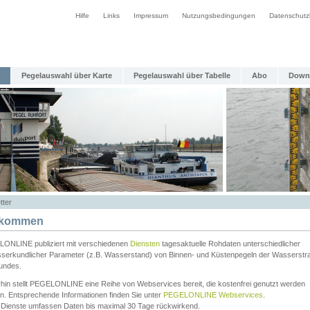
Hilfe
Links
Impressum
Nutzungsbedingungen
Datenschutz
Pegelauswahl über Karte
Pegelauswahl über Tabelle
Abo
Down
tter
lkommen
ONLINE publiziert mit verschiedenen
Diensten
tagesaktuelle Rohdaten unterschiedlicher
serkundlicher Parameter (z.B. Wasserstand) von Binnen- und Küstenpegeln der Wasserstr
undes.
rhin stellt PEGELONLINE eine Reihe von Webservices bereit, die kostenfrei genutzt werden
n. Entsprechende Informationen finden Sie unter
PEGELONLINE Webservices
.
 Dienste umfassen Daten bis maximal 30 Tage rückwirkend.