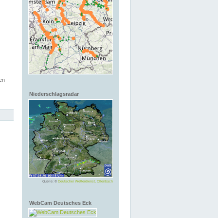
en
Niederschlagsradar
Quelle: ©
Deutscher Wetterdienst, Offenbach
WebCam Deutsches Eck