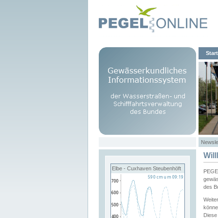
Start
Newsle
Wil
Elbe - Cuxhaven Steubenhöft
PEGEL
gewäs
des B
Weite
könne
Diese