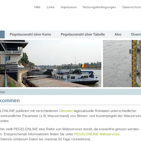
Hilfe
Links
Impressum
Nutzungsbedingungen
Datenschutz
Pegelauswahl über Karte
Pegelauswahl über Tabelle
Abo
Down
tter
lkommen
ONLINE publiziert mit verschiedenen
Diensten
tagesaktuelle Rohdaten unterschiedlicher
serkundlicher Parameter (z.B. Wasserstand) von Binnen- und Küstenpegeln der Wasserstr
undes.
rhin stellt PEGELONLINE eine Reihe von Webservices bereit, die kostenfrei genutzt werden
n. Entsprechende Informationen finden Sie unter
PEGELONLINE Webservices
.
 Dienste umfassen Daten bis maximal 30 Tage rückwirkend.