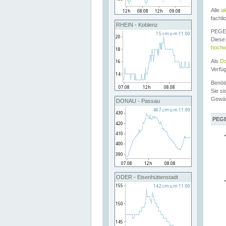
Alle
a
fachli
RHEIN - Koblenz
PEGEL
Diese 
hochw
Als
Do
Verfü
Benöt
Sie si
Gewä
DONAU - Passau
PEGE
ODER - Eisenhüttenstadt