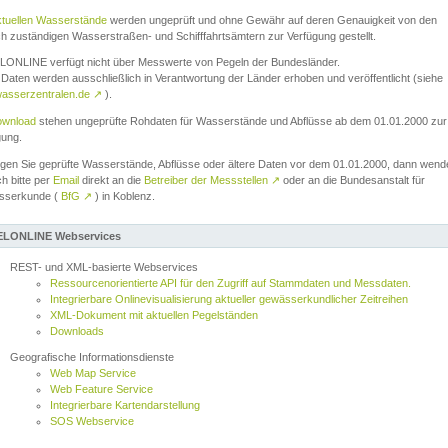
ktuellen Wasserstände
werden ungeprüft und ohne Gewähr auf deren Genauigkeit von den
ch zuständigen Wasserstraßen- und Schifffahrtsämtern zur Verfügung gestellt.
ONLINE verfügt nicht über Messwerte von Pegeln der Bundesländer.
Daten werden ausschließlich in Verantwortung der Länder erhoben und veröffentlicht (siehe
asserzentralen.de
↗
).
wnload
stehen ungeprüfte Rohdaten für Wasserstände und Abflüsse ab dem 01.01.2000 zur
gung.
igen Sie geprüfte Wasserstände, Abflüsse oder ältere Daten vor dem 01.01.2000, dann wend
ch bitte per
Email
direkt an die
Betreiber der Messstellen
↗
oder an die Bundesanstalt für
sserkunde (
BfG
↗
) in Koblenz.
LONLINE Webservices
REST- und XML-basierte Webservices
Ressourcenorientierte API für den Zugriff auf Stammdaten und Messdaten.
Integrierbare Onlinevisualisierung aktueller gewässerkundlicher Zeitreihen
XML-Dokument mit aktuellen Pegelständen
Downloads
Geografische Informationsdienste
Web Map Service
Web Feature Service
Integrierbare Kartendarstellung
SOS Webservice