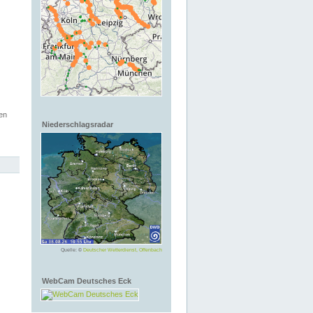
en
Niederschlagsradar
Quelle: ©
Deutscher Wetterdienst, Offenbach
WebCam Deutsches Eck