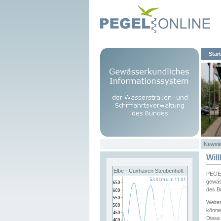
Start
Newsle
Wil
Elbe - Cuxhaven Steubenhöft
PEGEL
gewäs
des B
Weite
könne
Diese