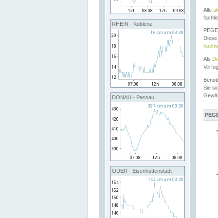
Alle
a
fachli
RHEIN - Koblenz
PEGEL
Diese 
hochw
Als
Do
Verfü
Benöt
Sie si
Gewä
DONAU - Passau
PEGE
ODER - Eisenhüttenstadt