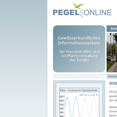
Start
Newsle
Wil
Elbe - Cuxhaven Steubenhöft
PEGEL
gewäs
des B
Weite
könne
Diese