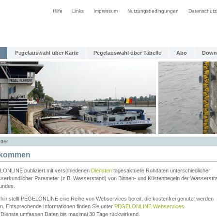
Hilfe
Links
Impressum
Nutzungsbedingungen
Datenschutz
Pegelauswahl über Karte
Pegelauswahl über Tabelle
Abo
Down
tter
lkommen
ONLINE publiziert mit verschiedenen
Diensten
tagesaktuelle Rohdaten unterschiedlicher
serkundlicher Parameter (z.B. Wasserstand) von Binnen- und Küstenpegeln der Wasserstr
undes.
rhin stellt PEGELONLINE eine Reihe von Webservices bereit, die kostenfrei genutzt werden
n. Entsprechende Informationen finden Sie unter
PEGELONLINE Webservices
.
 Dienste umfassen Daten bis maximal 30 Tage rückwirkend.