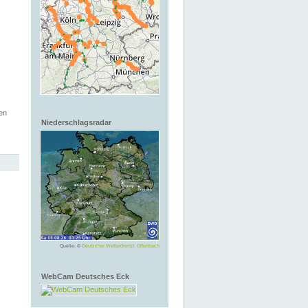
en
Niederschlagsradar
Quelle: ©
Deutscher Wetterdienst, Offenbach
WebCam Deutsches Eck