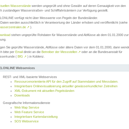
ktuellen Wasserstände
werden ungeprüft und ohne Gewähr auf deren Genauigkeit von den
ch zuständigen Wasserstraßen- und Schifffahrtsämtern zur Verfügung gestellt.
ONLINE verfügt nicht über Messwerte von Pegeln der Bundesländer.
Daten werden ausschließlich in Verantwortung der Länder erhoben und veröffentlicht (siehe
asserzentralen.de
↗
).
wnload
stehen ungeprüfte Rohdaten für Wasserstände und Abflüsse ab dem 01.01.2000 zur
gung.
igen Sie geprüfte Wasserstände, Abflüsse oder ältere Daten vor dem 01.01.2000, dann wend
ch bitte per
Email
direkt an die
Betreiber der Messstellen
↗
oder an die Bundesanstalt für
sserkunde (
BfG
↗
) in Koblenz.
LONLINE Webservices
REST- und XML-basierte Webservices
Ressourcenorientierte API für den Zugriff auf Stammdaten und Messdaten.
Integrierbare Onlinevisualisierung aktueller gewässerkundlicher Zeitreihen
XML-Dokument mit aktuellen Pegelständen
Downloads
Geografische Informationsdienste
Web Map Service
Web Feature Service
Integrierbare Kartendarstellung
SOS Webservice