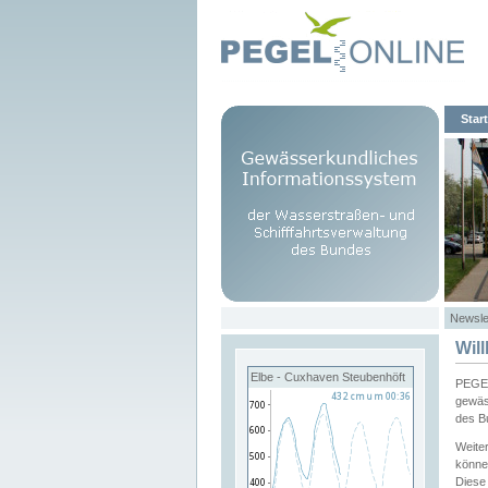
Start
Newsle
Wil
Elbe - Cuxhaven Steubenhöft
PEGEL
gewäs
des B
Weite
könne
Diese