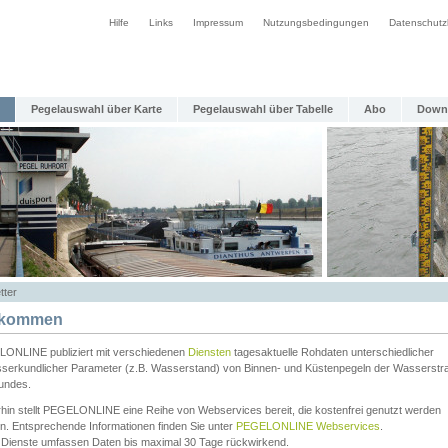
Hilfe
Links
Impressum
Nutzungsbedingungen
Datenschutz
Pegelauswahl über Karte
Pegelauswahl über Tabelle
Abo
Down
tter
lkommen
ONLINE publiziert mit verschiedenen
Diensten
tagesaktuelle Rohdaten unterschiedlicher
serkundlicher Parameter (z.B. Wasserstand) von Binnen- und Küstenpegeln der Wasserstr
undes.
rhin stellt PEGELONLINE eine Reihe von Webservices bereit, die kostenfrei genutzt werden
n. Entsprechende Informationen finden Sie unter
PEGELONLINE Webservices
.
 Dienste umfassen Daten bis maximal 30 Tage rückwirkend.