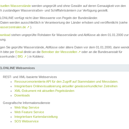
ktuellen Wasserstände
werden ungeprüft und ohne Gewähr auf deren Genauigkeit von den
ch zuständigen Wasserstraßen- und Schifffahrtsämtern zur Verfügung gestellt.
ONLINE verfügt nicht über Messwerte von Pegeln der Bundesländer.
Daten werden ausschließlich in Verantwortung der Länder erhoben und veröffentlicht (siehe
asserzentralen.de
↗
).
wnload
stehen ungeprüfte Rohdaten für Wasserstände und Abflüsse ab dem 01.01.2000 zur
gung.
igen Sie geprüfte Wasserstände, Abflüsse oder ältere Daten vor dem 01.01.2000, dann wend
ch bitte per
Email
direkt an die
Betreiber der Messstellen
↗
oder an die Bundesanstalt für
sserkunde (
BfG
↗
) in Koblenz.
LONLINE Webservices
REST- und XML-basierte Webservices
Ressourcenorientierte API für den Zugriff auf Stammdaten und Messdaten.
Integrierbare Onlinevisualisierung aktueller gewässerkundlicher Zeitreihen
XML-Dokument mit aktuellen Pegelständen
Downloads
Geografische Informationsdienste
Web Map Service
Web Feature Service
Integrierbare Kartendarstellung
SOS Webservice