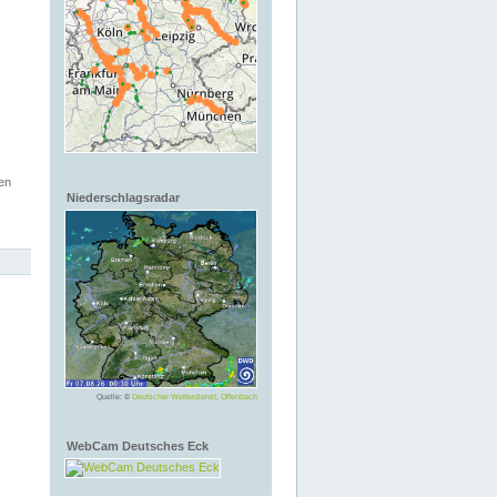
en
Niederschlagsradar
Quelle: ©
Deutscher Wetterdienst, Offenbach
WebCam Deutsches Eck