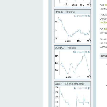
Alle
a
fachli
RHEIN - Koblenz
PEGEL
Diese 
hochw
Als
Do
Verfü
Benöt
Sie si
Gewä
DONAU - Passau
PEGE
ODER - Eisenhüttenstadt