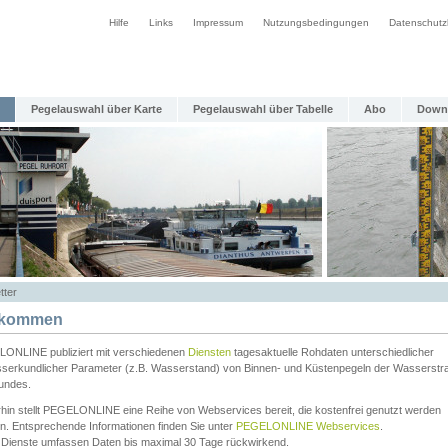
Hilfe
Links
Impressum
Nutzungsbedingungen
Datenschutz
Pegelauswahl über Karte
Pegelauswahl über Tabelle
Abo
Down
tter
lkommen
ONLINE publiziert mit verschiedenen
Diensten
tagesaktuelle Rohdaten unterschiedlicher
serkundlicher Parameter (z.B. Wasserstand) von Binnen- und Küstenpegeln der Wasserstr
undes.
rhin stellt PEGELONLINE eine Reihe von Webservices bereit, die kostenfrei genutzt werden
n. Entsprechende Informationen finden Sie unter
PEGELONLINE Webservices
.
 Dienste umfassen Daten bis maximal 30 Tage rückwirkend.