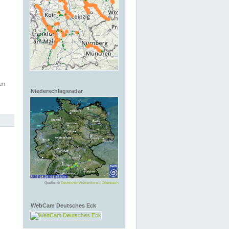
en
Niederschlagsradar
Quelle: ©
Deutscher Wetterdienst, Offenbach
WebCam Deutsches Eck