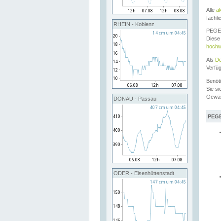
Alle
a
fachli
RHEIN - Koblenz
PEGEL
Diese 
hochw
Als
Do
Verfü
Benöt
Sie si
Gewä
DONAU - Passau
PEGE
ODER - Eisenhüttenstadt