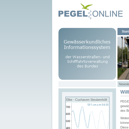
Start
Newsle
Wil
Elbe - Cuxhaven Steubenhöft
PEGEL
gewäs
des B
Weite
könne
Diese