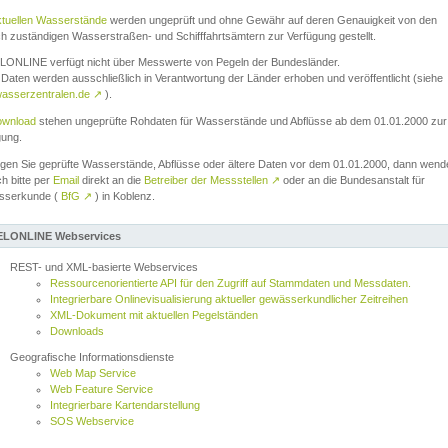
ktuellen Wasserstände
werden ungeprüft und ohne Gewähr auf deren Genauigkeit von den
ch zuständigen Wasserstraßen- und Schifffahrtsämtern zur Verfügung gestellt.
ONLINE verfügt nicht über Messwerte von Pegeln der Bundesländer.
Daten werden ausschließlich in Verantwortung der Länder erhoben und veröffentlicht (siehe
asserzentralen.de
↗
).
wnload
stehen ungeprüfte Rohdaten für Wasserstände und Abflüsse ab dem 01.01.2000 zur
gung.
igen Sie geprüfte Wasserstände, Abflüsse oder ältere Daten vor dem 01.01.2000, dann wend
ch bitte per
Email
direkt an die
Betreiber der Messstellen
↗
oder an die Bundesanstalt für
sserkunde (
BfG
↗
) in Koblenz.
LONLINE Webservices
REST- und XML-basierte Webservices
Ressourcenorientierte API für den Zugriff auf Stammdaten und Messdaten.
Integrierbare Onlinevisualisierung aktueller gewässerkundlicher Zeitreihen
XML-Dokument mit aktuellen Pegelständen
Downloads
Geografische Informationsdienste
Web Map Service
Web Feature Service
Integrierbare Kartendarstellung
SOS Webservice