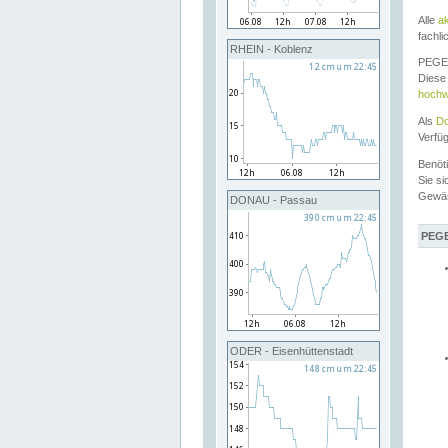
Alle
a
fachli
RHEIN - Koblenz
PEGEL
Diese 
hochw
Als
Do
Verfü
Benöt
Sie si
Gewä
DONAU - Passau
PEGE
ODER - Eisenhüttenstadt