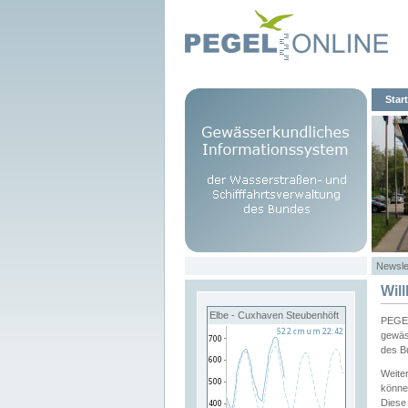
Start
Newsle
Wil
Elbe - Cuxhaven Steubenhöft
PEGEL
gewäs
des B
Weite
könne
Diese