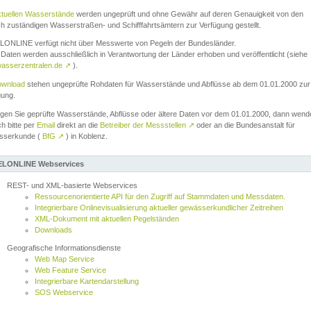
ktuellen Wasserstände
werden ungeprüft und ohne Gewähr auf deren Genauigkeit von den
ch zuständigen Wasserstraßen- und Schifffahrtsämtern zur Verfügung gestellt.
ONLINE verfügt nicht über Messwerte von Pegeln der Bundesländer.
Daten werden ausschließlich in Verantwortung der Länder erhoben und veröffentlicht (siehe
asserzentralen.de
↗
).
wnload
stehen ungeprüfte Rohdaten für Wasserstände und Abflüsse ab dem 01.01.2000 zur
gung.
igen Sie geprüfte Wasserstände, Abflüsse oder ältere Daten vor dem 01.01.2000, dann wend
ch bitte per
Email
direkt an die
Betreiber der Messstellen
↗
oder an die Bundesanstalt für
sserkunde (
BfG
↗
) in Koblenz.
LONLINE Webservices
REST- und XML-basierte Webservices
Ressourcenorientierte API für den Zugriff auf Stammdaten und Messdaten.
Integrierbare Onlinevisualisierung aktueller gewässerkundlicher Zeitreihen
XML-Dokument mit aktuellen Pegelständen
Downloads
Geografische Informationsdienste
Web Map Service
Web Feature Service
Integrierbare Kartendarstellung
SOS Webservice