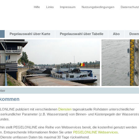
Hilfe
Links
Impressum
Nutzungsbedingungen
Datenschutz
Pegelauswahl über Karte
Pegelauswahl über Tabelle
Abo
Down
tter
lkommen
ONLINE publiziert mit verschiedenen
Diensten
tagesaktuelle Rohdaten unterschiedlicher
serkundlicher Parameter (z.B. Wasserstand) von Binnen- und Küstenpegeln der Wasserstr
undes.
rhin stellt PEGELONLINE eine Reihe von Webservices bereit, die kostenfrei genutzt werden
n. Entsprechende Informationen finden Sie unter
PEGELONLINE Webservices
.
 Dienste umfassen Daten bis maximal 30 Tage rückwirkend.