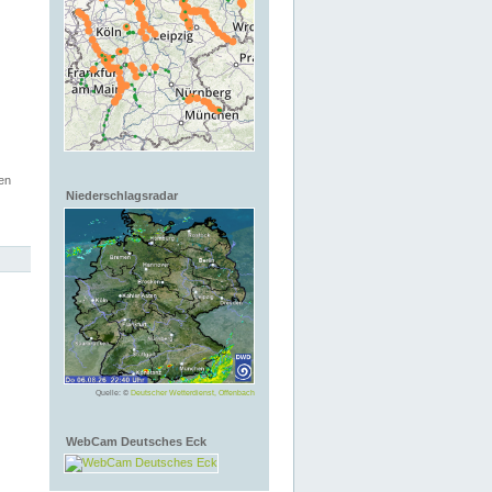
en
Niederschlagsradar
Quelle: ©
Deutscher Wetterdienst, Offenbach
WebCam Deutsches Eck