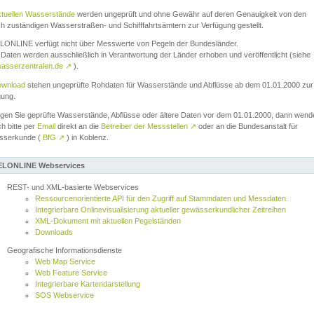
ktuellen Wasserstände
werden ungeprüft und ohne Gewähr auf deren Genauigkeit von den
ch zuständigen Wasserstraßen- und Schifffahrtsämtern zur Verfügung gestellt.
ONLINE verfügt nicht über Messwerte von Pegeln der Bundesländer.
Daten werden ausschließlich in Verantwortung der Länder erhoben und veröffentlicht (siehe
asserzentralen.de
↗
).
wnload
stehen ungeprüfte Rohdaten für Wasserstände und Abflüsse ab dem 01.01.2000 zur
gung.
igen Sie geprüfte Wasserstände, Abflüsse oder ältere Daten vor dem 01.01.2000, dann wend
ch bitte per
Email
direkt an die
Betreiber der Messstellen
↗
oder an die Bundesanstalt für
sserkunde (
BfG
↗
) in Koblenz.
LONLINE Webservices
REST- und XML-basierte Webservices
Ressourcenorientierte API für den Zugriff auf Stammdaten und Messdaten.
Integrierbare Onlinevisualisierung aktueller gewässerkundlicher Zeitreihen
XML-Dokument mit aktuellen Pegelständen
Downloads
Geografische Informationsdienste
Web Map Service
Web Feature Service
Integrierbare Kartendarstellung
SOS Webservice