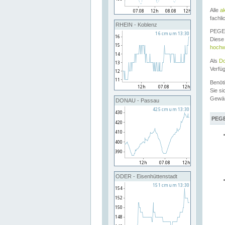
Alle
a
fachli
RHEIN - Koblenz
PEGEL
Diese 
hochw
Als
Do
Verfü
Benöt
Sie si
Gewä
DONAU - Passau
PEGE
ODER - Eisenhüttenstadt