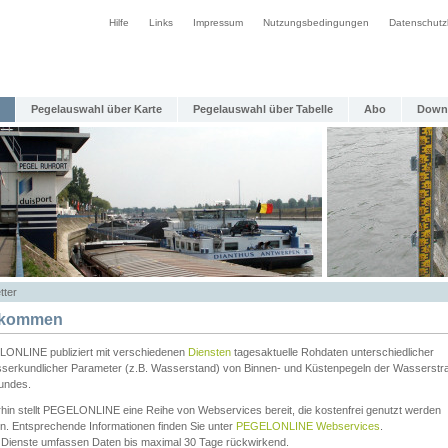
Hilfe
Links
Impressum
Nutzungsbedingungen
Datenschutz
Pegelauswahl über Karte
Pegelauswahl über Tabelle
Abo
Down
tter
lkommen
ONLINE publiziert mit verschiedenen
Diensten
tagesaktuelle Rohdaten unterschiedlicher
serkundlicher Parameter (z.B. Wasserstand) von Binnen- und Küstenpegeln der Wasserstr
undes.
rhin stellt PEGELONLINE eine Reihe von Webservices bereit, die kostenfrei genutzt werden
n. Entsprechende Informationen finden Sie unter
PEGELONLINE Webservices
.
 Dienste umfassen Daten bis maximal 30 Tage rückwirkend.