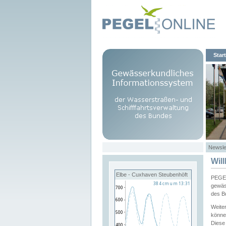
Start
Newsle
Wil
Elbe - Cuxhaven Steubenhöft
PEGEL
gewäs
des B
Weite
könne
Diese