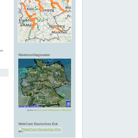
en
Niederschlagsradar
Quelle: ©
Deutscher Wetterdienst, Offenbach
WebCam Deutsches Eck