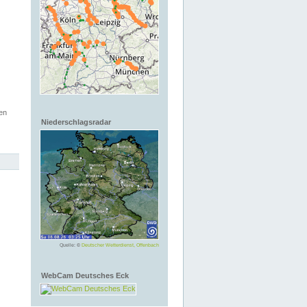
en
Niederschlagsradar
Quelle: ©
Deutscher Wetterdienst, Offenbach
WebCam Deutsches Eck