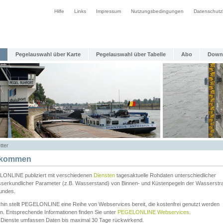
Hilfe
Links
Impressum
Nutzungsbedingungen
Datenschutz
Pegelauswahl über Karte
Pegelauswahl über Tabelle
Abo
Down
tter
lkommen
ONLINE publiziert mit verschiedenen
Diensten
tagesaktuelle Rohdaten unterschiedlicher
serkundlicher Parameter (z.B. Wasserstand) von Binnen- und Küstenpegeln der Wasserstr
undes.
rhin stellt PEGELONLINE eine Reihe von Webservices bereit, die kostenfrei genutzt werden
n. Entsprechende Informationen finden Sie unter
PEGELONLINE Webservices
.
 Dienste umfassen Daten bis maximal 30 Tage rückwirkend.