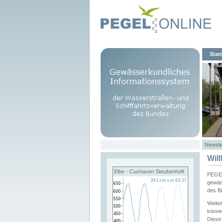
Start
Newsle
Wil
Elbe - Cuxhaven Steubenhöft
PEGEL
gewäs
des B
Weite
könne
Diese