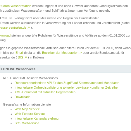
ktuellen Wasserstände
werden ungeprüft und ohne Gewähr auf deren Genauigkeit von den
ch zuständigen Wasserstraßen- und Schifffahrtsämtern zur Verfügung gestellt.
ONLINE verfügt nicht über Messwerte von Pegeln der Bundesländer.
Daten werden ausschließlich in Verantwortung der Länder erhoben und veröffentlicht (siehe
asserzentralen.de
↗
).
wnload
stehen ungeprüfte Rohdaten für Wasserstände und Abflüsse ab dem 01.01.2000 zur
gung.
igen Sie geprüfte Wasserstände, Abflüsse oder ältere Daten vor dem 01.01.2000, dann wend
ch bitte per
Email
direkt an die
Betreiber der Messstellen
↗
oder an die Bundesanstalt für
sserkunde (
BfG
↗
) in Koblenz.
LONLINE Webservices
REST- und XML-basierte Webservices
Ressourcenorientierte API für den Zugriff auf Stammdaten und Messdaten.
Integrierbare Onlinevisualisierung aktueller gewässerkundlicher Zeitreihen
XML-Dokument mit aktuellen Pegelständen
Downloads
Geografische Informationsdienste
Web Map Service
Web Feature Service
Integrierbare Kartendarstellung
SOS Webservice