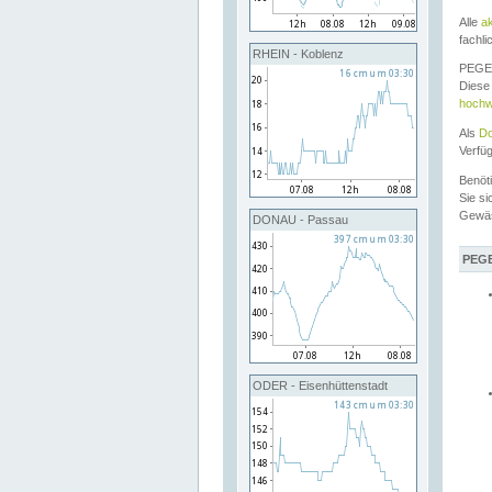
Alle
a
fachli
RHEIN - Koblenz
PEGEL
Diese 
hochw
Als
Do
Verfü
Benöt
Sie si
Gewä
DONAU - Passau
PEGE
ODER - Eisenhüttenstadt