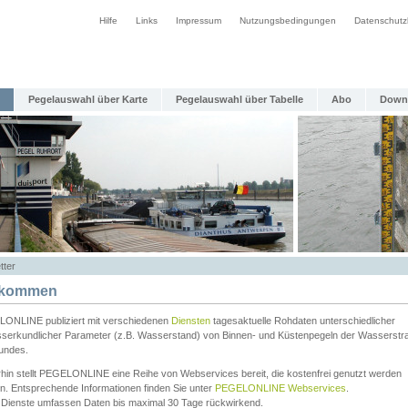
Hilfe
Links
Impressum
Nutzungsbedingungen
Datenschutz
Pegelauswahl über Karte
Pegelauswahl über Tabelle
Abo
Down
tter
lkommen
ONLINE publiziert mit verschiedenen
Diensten
tagesaktuelle Rohdaten unterschiedlicher
serkundlicher Parameter (z.B. Wasserstand) von Binnen- und Küstenpegeln der Wasserstr
undes.
rhin stellt PEGELONLINE eine Reihe von Webservices bereit, die kostenfrei genutzt werden
n. Entsprechende Informationen finden Sie unter
PEGELONLINE Webservices
.
 Dienste umfassen Daten bis maximal 30 Tage rückwirkend.