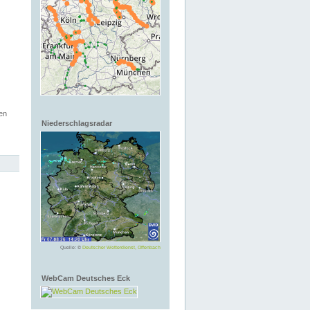
en
Niederschlagsradar
Quelle: ©
Deutscher Wetterdienst, Offenbach
WebCam Deutsches Eck