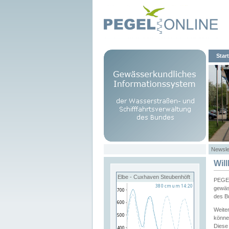
Start
Newsle
Wil
Elbe - Cuxhaven Steubenhöft
PEGEL
gewäs
des B
Weite
könne
Diese