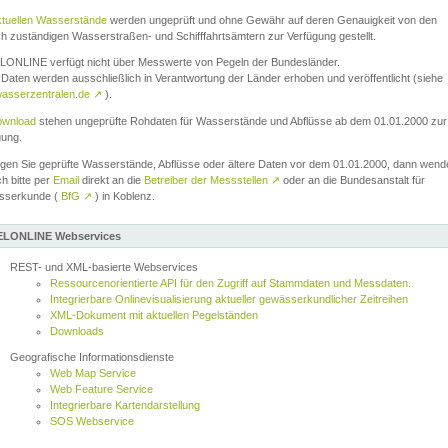
ktuellen Wasserstände
werden ungeprüft und ohne Gewähr auf deren Genauigkeit von den
ch zuständigen Wasserstraßen- und Schifffahrtsämtern zur Verfügung gestellt.
ONLINE verfügt nicht über Messwerte von Pegeln der Bundesländer.
Daten werden ausschließlich in Verantwortung der Länder erhoben und veröffentlicht (siehe
asserzentralen.de
↗
).
wnload
stehen ungeprüfte Rohdaten für Wasserstände und Abflüsse ab dem 01.01.2000 zur
gung.
igen Sie geprüfte Wasserstände, Abflüsse oder ältere Daten vor dem 01.01.2000, dann wend
ch bitte per
Email
direkt an die
Betreiber der Messstellen
↗
oder an die Bundesanstalt für
sserkunde (
BfG
↗
) in Koblenz.
LONLINE Webservices
REST- und XML-basierte Webservices
Ressourcenorientierte API für den Zugriff auf Stammdaten und Messdaten.
Integrierbare Onlinevisualisierung aktueller gewässerkundlicher Zeitreihen
XML-Dokument mit aktuellen Pegelständen
Downloads
Geografische Informationsdienste
Web Map Service
Web Feature Service
Integrierbare Kartendarstellung
SOS Webservice