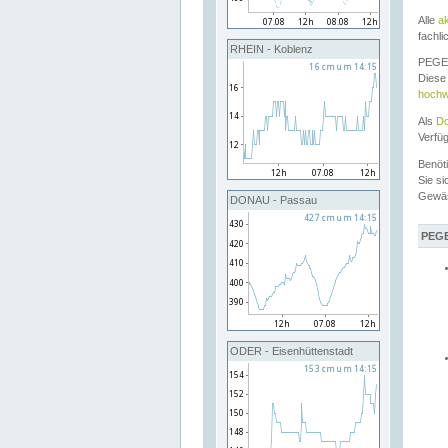
Alle
a
fachli
RHEIN - Koblenz
PEGEL
Diese 
hochw
Als
Do
Verfü
Benöt
Sie si
Gewä
DONAU - Passau
PEGE
ODER - Eisenhüttenstadt