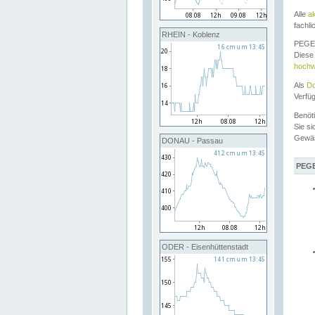
Alle
a
fachli
RHEIN - Koblenz
PEGEL
Diese 
hochw
Als
Do
Verfü
Benöt
Sie si
Gewä
DONAU - Passau
PEGE
ODER - Eisenhüttenstadt