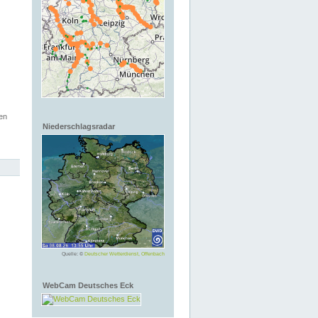
en
Niederschlagsradar
Quelle: ©
Deutscher Wetterdienst, Offenbach
WebCam Deutsches Eck