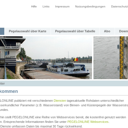
Hilfe
Links
Impressum
Nutzungsbedingungen
Datenschutz
Pegelauswahl über Karte
Pegelauswahl über Tabelle
Abo
Down
tter
lkommen
ONLINE publiziert mit verschiedenen
Diensten
tagesaktuelle Rohdaten unterschiedlicher
serkundlicher Parameter (z.B. Wasserstand) von Binnen- und Küstenpegeln der Wasserstr
undes.
rhin stellt PEGELONLINE eine Reihe von Webservices bereit, die kostenfrei genutzt werden
n. Entsprechende Informationen finden Sie unter
PEGELONLINE Webservices
.
 Dienste umfassen Daten bis maximal 30 Tage rückwirkend.