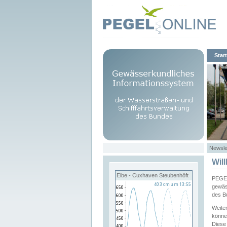
Start
Newsle
Wil
Elbe - Cuxhaven Steubenhöft
PEGEL
gewäs
des B
Weite
könne
Diese