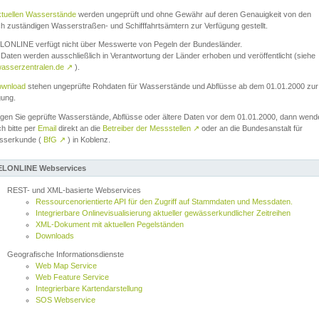
ktuellen Wasserstände
werden ungeprüft und ohne Gewähr auf deren Genauigkeit von den
ch zuständigen Wasserstraßen- und Schifffahrtsämtern zur Verfügung gestellt.
ONLINE verfügt nicht über Messwerte von Pegeln der Bundesländer.
Daten werden ausschließlich in Verantwortung der Länder erhoben und veröffentlicht (siehe
asserzentralen.de
↗
).
wnload
stehen ungeprüfte Rohdaten für Wasserstände und Abflüsse ab dem 01.01.2000 zur
gung.
igen Sie geprüfte Wasserstände, Abflüsse oder ältere Daten vor dem 01.01.2000, dann wend
ch bitte per
Email
direkt an die
Betreiber der Messstellen
↗
oder an die Bundesanstalt für
sserkunde (
BfG
↗
) in Koblenz.
LONLINE Webservices
REST- und XML-basierte Webservices
Ressourcenorientierte API für den Zugriff auf Stammdaten und Messdaten.
Integrierbare Onlinevisualisierung aktueller gewässerkundlicher Zeitreihen
XML-Dokument mit aktuellen Pegelständen
Downloads
Geografische Informationsdienste
Web Map Service
Web Feature Service
Integrierbare Kartendarstellung
SOS Webservice