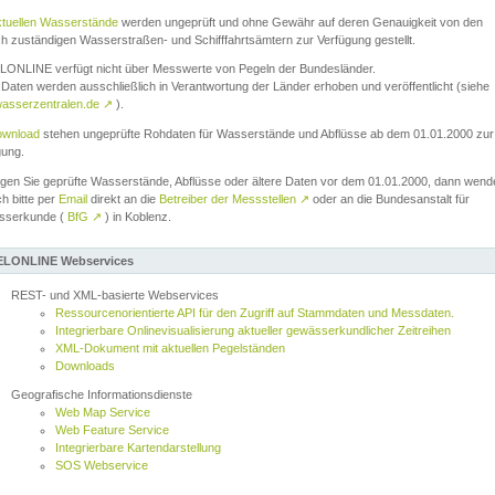
ktuellen Wasserstände
werden ungeprüft und ohne Gewähr auf deren Genauigkeit von den
ch zuständigen Wasserstraßen- und Schifffahrtsämtern zur Verfügung gestellt.
ONLINE verfügt nicht über Messwerte von Pegeln der Bundesländer.
Daten werden ausschließlich in Verantwortung der Länder erhoben und veröffentlicht (siehe
asserzentralen.de
↗
).
wnload
stehen ungeprüfte Rohdaten für Wasserstände und Abflüsse ab dem 01.01.2000 zur
gung.
igen Sie geprüfte Wasserstände, Abflüsse oder ältere Daten vor dem 01.01.2000, dann wend
ch bitte per
Email
direkt an die
Betreiber der Messstellen
↗
oder an die Bundesanstalt für
sserkunde (
BfG
↗
) in Koblenz.
LONLINE Webservices
REST- und XML-basierte Webservices
Ressourcenorientierte API für den Zugriff auf Stammdaten und Messdaten.
Integrierbare Onlinevisualisierung aktueller gewässerkundlicher Zeitreihen
XML-Dokument mit aktuellen Pegelständen
Downloads
Geografische Informationsdienste
Web Map Service
Web Feature Service
Integrierbare Kartendarstellung
SOS Webservice