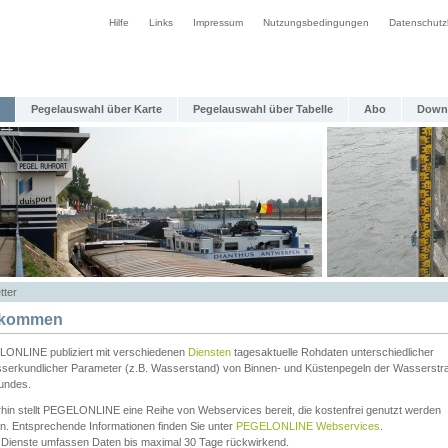
Hilfe
Links
Impressum
Nutzungsbedingungen
Datenschutz
Pegelauswahl über Karte
Pegelauswahl über Tabelle
Abo
Down
tter
lkommen
ONLINE publiziert mit verschiedenen
Diensten
tagesaktuelle Rohdaten unterschiedlicher
serkundlicher Parameter (z.B. Wasserstand) von Binnen- und Küstenpegeln der Wasserstr
undes.
rhin stellt PEGELONLINE eine Reihe von Webservices bereit, die kostenfrei genutzt werden
n. Entsprechende Informationen finden Sie unter
PEGELONLINE Webservices
.
 Dienste umfassen Daten bis maximal 30 Tage rückwirkend.