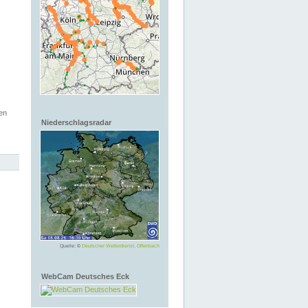
en
Niederschlagsradar
Quelle: ©
Deutscher Wetterdienst, Offenbach
WebCam Deutsches Eck