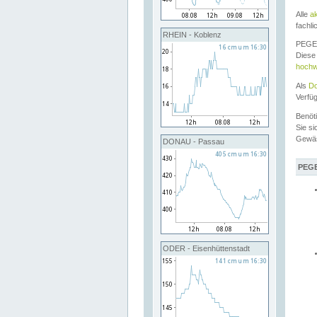
Alle
a
fachli
RHEIN - Koblenz
PEGEL
Diese 
hochw
Als
Do
Verfü
Benöt
Sie si
Gewä
DONAU - Passau
PEGE
ODER - Eisenhüttenstadt