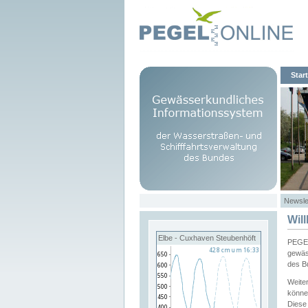
Start
Newsle
Wil
Elbe - Cuxhaven Steubenhöft
PEGEL
gewäs
des B
Weite
könne
Diese