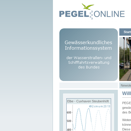
Start
Newsle
Wil
Elbe - Cuxhaven Steubenhöft
PEGEL
gewäs
des B
Weite
könne
Diese