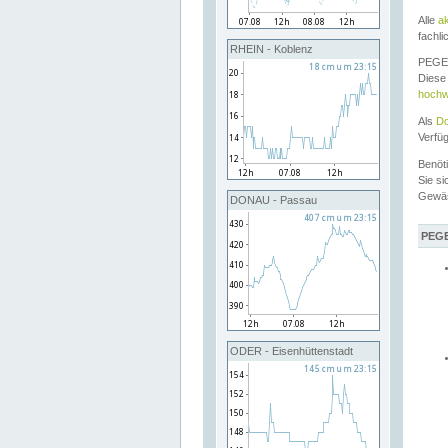
Alle
a
fachli
RHEIN - Koblenz
PEGEL
Diese 
hochw
Als
Do
Verfü
Benöt
Sie si
Gewä
DONAU - Passau
PEGE
ODER - Eisenhüttenstadt