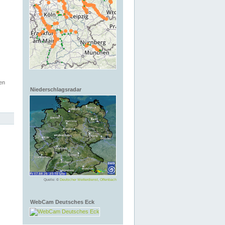
en
Niederschlagsradar
Quelle: ©
Deutscher Wetterdienst, Offenbach
WebCam Deutsches Eck