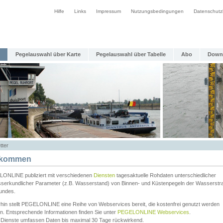
Hilfe
Links
Impressum
Nutzungsbedingungen
Datenschutz
Pegelauswahl über Karte
Pegelauswahl über Tabelle
Abo
Down
tter
lkommen
ONLINE publiziert mit verschiedenen
Diensten
tagesaktuelle Rohdaten unterschiedlicher
serkundlicher Parameter (z.B. Wasserstand) von Binnen- und Küstenpegeln der Wasserstr
undes.
rhin stellt PEGELONLINE eine Reihe von Webservices bereit, die kostenfrei genutzt werden
n. Entsprechende Informationen finden Sie unter
PEGELONLINE Webservices
.
 Dienste umfassen Daten bis maximal 30 Tage rückwirkend.