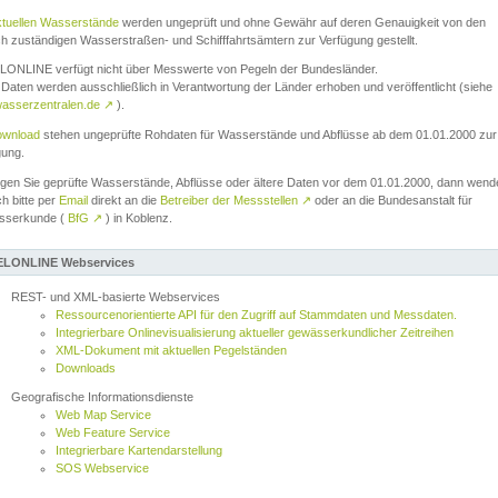
ktuellen Wasserstände
werden ungeprüft und ohne Gewähr auf deren Genauigkeit von den
ch zuständigen Wasserstraßen- und Schifffahrtsämtern zur Verfügung gestellt.
ONLINE verfügt nicht über Messwerte von Pegeln der Bundesländer.
Daten werden ausschließlich in Verantwortung der Länder erhoben und veröffentlicht (siehe
asserzentralen.de
↗
).
wnload
stehen ungeprüfte Rohdaten für Wasserstände und Abflüsse ab dem 01.01.2000 zur
gung.
igen Sie geprüfte Wasserstände, Abflüsse oder ältere Daten vor dem 01.01.2000, dann wend
ch bitte per
Email
direkt an die
Betreiber der Messstellen
↗
oder an die Bundesanstalt für
sserkunde (
BfG
↗
) in Koblenz.
LONLINE Webservices
REST- und XML-basierte Webservices
Ressourcenorientierte API für den Zugriff auf Stammdaten und Messdaten.
Integrierbare Onlinevisualisierung aktueller gewässerkundlicher Zeitreihen
XML-Dokument mit aktuellen Pegelständen
Downloads
Geografische Informationsdienste
Web Map Service
Web Feature Service
Integrierbare Kartendarstellung
SOS Webservice