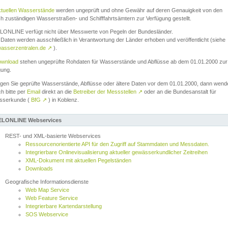
ktuellen Wasserstände
werden ungeprüft und ohne Gewähr auf deren Genauigkeit von den
ch zuständigen Wasserstraßen- und Schifffahrtsämtern zur Verfügung gestellt.
ONLINE verfügt nicht über Messwerte von Pegeln der Bundesländer.
Daten werden ausschließlich in Verantwortung der Länder erhoben und veröffentlicht (siehe
asserzentralen.de
↗
).
wnload
stehen ungeprüfte Rohdaten für Wasserstände und Abflüsse ab dem 01.01.2000 zur
gung.
igen Sie geprüfte Wasserstände, Abflüsse oder ältere Daten vor dem 01.01.2000, dann wend
ch bitte per
Email
direkt an die
Betreiber der Messstellen
↗
oder an die Bundesanstalt für
sserkunde (
BfG
↗
) in Koblenz.
LONLINE Webservices
REST- und XML-basierte Webservices
Ressourcenorientierte API für den Zugriff auf Stammdaten und Messdaten.
Integrierbare Onlinevisualisierung aktueller gewässerkundlicher Zeitreihen
XML-Dokument mit aktuellen Pegelständen
Downloads
Geografische Informationsdienste
Web Map Service
Web Feature Service
Integrierbare Kartendarstellung
SOS Webservice