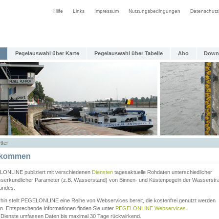
Hilfe
Links
Impressum
Nutzungsbedingungen
Datenschutz
Pegelauswahl über Karte
Pegelauswahl über Tabelle
Abo
Down
tter
lkommen
ONLINE publiziert mit verschiedenen
Diensten
tagesaktuelle Rohdaten unterschiedlicher
serkundlicher Parameter (z.B. Wasserstand) von Binnen- und Küstenpegeln der Wasserstr
undes.
rhin stellt PEGELONLINE eine Reihe von Webservices bereit, die kostenfrei genutzt werden
n. Entsprechende Informationen finden Sie unter
PEGELONLINE Webservices
.
 Dienste umfassen Daten bis maximal 30 Tage rückwirkend.