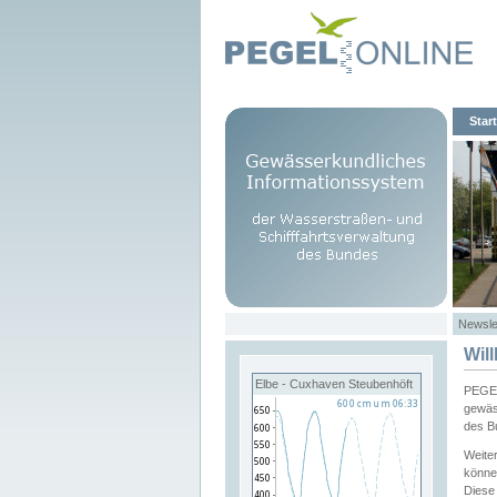
Start
Newsle
Wil
Elbe - Cuxhaven Steubenhöft
PEGEL
gewäs
des B
Weite
könne
Diese