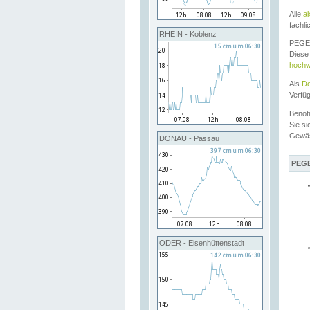
Alle
a
fachli
RHEIN - Koblenz
PEGEL
Diese 
hochw
Als
Do
Verfü
Benöt
Sie si
Gewä
DONAU - Passau
PEGE
ODER - Eisenhüttenstadt