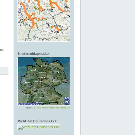
en
Niederschlagsradar
Quelle: ©
Deutscher Wetterdienst, Offenbach
WebCam Deutsches Eck