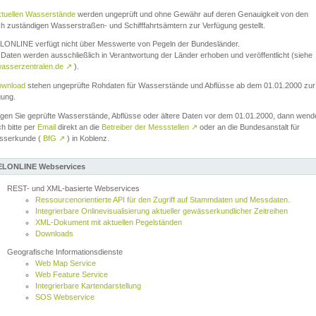
ktuellen Wasserstände
werden ungeprüft und ohne Gewähr auf deren Genauigkeit von den
ch zuständigen Wasserstraßen- und Schifffahrtsämtern zur Verfügung gestellt.
ONLINE verfügt nicht über Messwerte von Pegeln der Bundesländer.
Daten werden ausschließlich in Verantwortung der Länder erhoben und veröffentlicht (siehe
asserzentralen.de
↗
).
wnload
stehen ungeprüfte Rohdaten für Wasserstände und Abflüsse ab dem 01.01.2000 zur
gung.
igen Sie geprüfte Wasserstände, Abflüsse oder ältere Daten vor dem 01.01.2000, dann wend
ch bitte per
Email
direkt an die
Betreiber der Messstellen
↗
oder an die Bundesanstalt für
sserkunde (
BfG
↗
) in Koblenz.
LONLINE Webservices
REST- und XML-basierte Webservices
Ressourcenorientierte API für den Zugriff auf Stammdaten und Messdaten.
Integrierbare Onlinevisualisierung aktueller gewässerkundlicher Zeitreihen
XML-Dokument mit aktuellen Pegelständen
Downloads
Geografische Informationsdienste
Web Map Service
Web Feature Service
Integrierbare Kartendarstellung
SOS Webservice