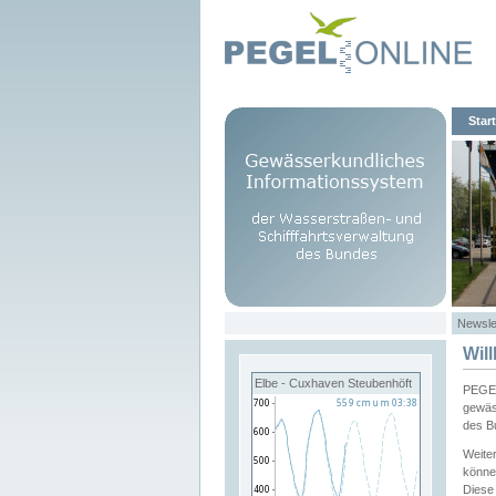
Start
Newsle
Wil
Elbe - Cuxhaven Steubenhöft
PEGEL
gewäs
des B
Weite
könne
Diese