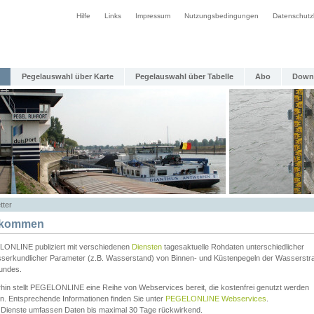
Hilfe
Links
Impressum
Nutzungsbedingungen
Datenschutz
Pegelauswahl über Karte
Pegelauswahl über Tabelle
Abo
Down
tter
lkommen
ONLINE publiziert mit verschiedenen
Diensten
tagesaktuelle Rohdaten unterschiedlicher
serkundlicher Parameter (z.B. Wasserstand) von Binnen- und Küstenpegeln der Wasserstr
undes.
rhin stellt PEGELONLINE eine Reihe von Webservices bereit, die kostenfrei genutzt werden
n. Entsprechende Informationen finden Sie unter
PEGELONLINE Webservices
.
 Dienste umfassen Daten bis maximal 30 Tage rückwirkend.