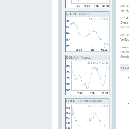
Alle
a
fachli
RHEIN - Koblenz
PEGEL
Diese 
hochw
Als
Do
Verfü
Benöt
Sie si
Gewä
DONAU - Passau
PEGE
ODER - Eisenhüttenstadt