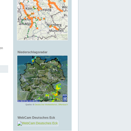
en
Niederschlagsradar
Quelle: ©
Deutscher Wetterdienst, Offenbach
WebCam Deutsches Eck