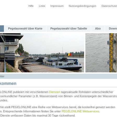
Hilfe
Links
Impressum
Nutzungsbedingungen
Datenschutz
Pegelauswahl über Karte
Pegelauswahl über Tabelle
Abo
Down
tter
lkommen
ONLINE publiziert mit verschiedenen
Diensten
tagesaktuelle Rohdaten unterschiedlicher
serkundlicher Parameter (z.B. Wasserstand) von Binnen- und Küstenpegeln der Wasserstr
undes.
rhin stellt PEGELONLINE eine Reihe von Webservices bereit, die kostenfrei genutzt werden
n. Entsprechende Informationen finden Sie unter
PEGELONLINE Webservices
.
 Dienste umfassen Daten bis maximal 30 Tage rückwirkend.