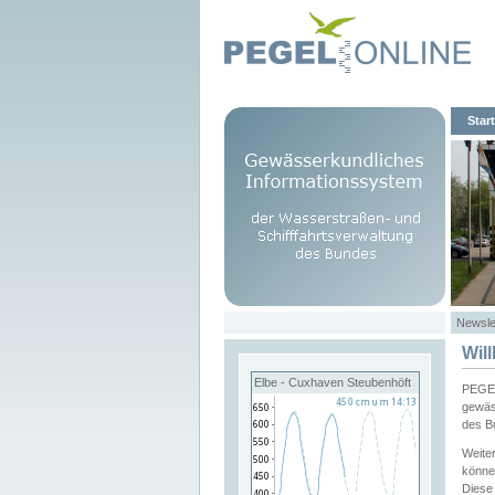
Start
Newsle
Wil
Elbe - Cuxhaven Steubenhöft
PEGEL
gewäs
des B
Weite
könne
Diese