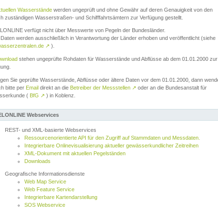
ktuellen Wasserstände
werden ungeprüft und ohne Gewähr auf deren Genauigkeit von den
ch zuständigen Wasserstraßen- und Schifffahrtsämtern zur Verfügung gestellt.
ONLINE verfügt nicht über Messwerte von Pegeln der Bundesländer.
Daten werden ausschließlich in Verantwortung der Länder erhoben und veröffentlicht (siehe
asserzentralen.de
↗
).
wnload
stehen ungeprüfte Rohdaten für Wasserstände und Abflüsse ab dem 01.01.2000 zur
gung.
igen Sie geprüfte Wasserstände, Abflüsse oder ältere Daten vor dem 01.01.2000, dann wend
ch bitte per
Email
direkt an die
Betreiber der Messstellen
↗
oder an die Bundesanstalt für
sserkunde (
BfG
↗
) in Koblenz.
LONLINE Webservices
REST- und XML-basierte Webservices
Ressourcenorientierte API für den Zugriff auf Stammdaten und Messdaten.
Integrierbare Onlinevisualisierung aktueller gewässerkundlicher Zeitreihen
XML-Dokument mit aktuellen Pegelständen
Downloads
Geografische Informationsdienste
Web Map Service
Web Feature Service
Integrierbare Kartendarstellung
SOS Webservice