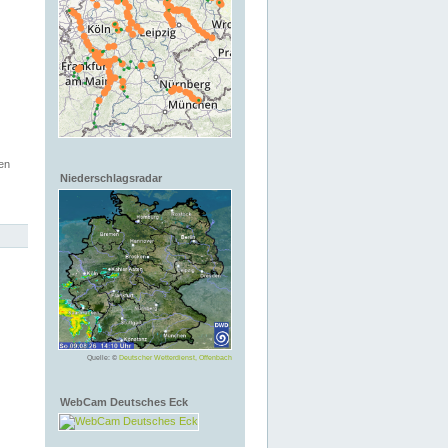
en
Niederschlagsradar
Quelle: ©
Deutscher Wetterdienst, Offenbach
WebCam Deutsches Eck