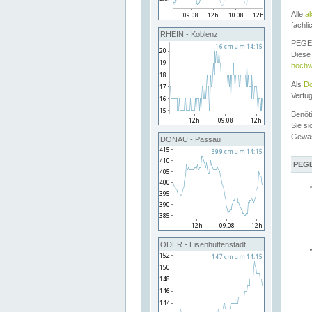
Alle
a
fachli
RHEIN - Koblenz
PEGEL
Diese 
hochw
Als
Do
Verfü
Benöt
Sie si
Gewä
DONAU - Passau
PEGE
ODER - Eisenhüttenstadt