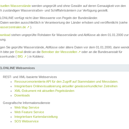
ktuellen Wasserstände
werden ungeprüft und ohne Gewähr auf deren Genauigkeit von den
ch zuständigen Wasserstraßen- und Schifffahrtsämtern zur Verfügung gestellt.
ONLINE verfügt nicht über Messwerte von Pegeln der Bundesländer.
Daten werden ausschließlich in Verantwortung der Länder erhoben und veröffentlicht (siehe
asserzentralen.de
↗
).
wnload
stehen ungeprüfte Rohdaten für Wasserstände und Abflüsse ab dem 01.01.2000 zur
gung.
igen Sie geprüfte Wasserstände, Abflüsse oder ältere Daten vor dem 01.01.2000, dann wend
ch bitte per
Email
direkt an die
Betreiber der Messstellen
↗
oder an die Bundesanstalt für
sserkunde (
BfG
↗
) in Koblenz.
LONLINE Webservices
REST- und XML-basierte Webservices
Ressourcenorientierte API für den Zugriff auf Stammdaten und Messdaten.
Integrierbare Onlinevisualisierung aktueller gewässerkundlicher Zeitreihen
XML-Dokument mit aktuellen Pegelständen
Downloads
Geografische Informationsdienste
Web Map Service
Web Feature Service
Integrierbare Kartendarstellung
SOS Webservice