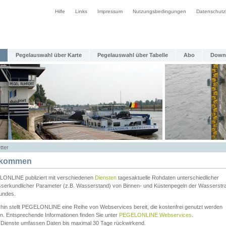
Hilfe
Links
Impressum
Nutzungsbedingungen
Datenschutz
Pegelauswahl über Karte
Pegelauswahl über Tabelle
Abo
Down
tter
lkommen
ONLINE publiziert mit verschiedenen
Diensten
tagesaktuelle Rohdaten unterschiedlicher
serkundlicher Parameter (z.B. Wasserstand) von Binnen- und Küstenpegeln der Wasserstr
undes.
rhin stellt PEGELONLINE eine Reihe von Webservices bereit, die kostenfrei genutzt werden
n. Entsprechende Informationen finden Sie unter
PEGELONLINE Webservices
.
 Dienste umfassen Daten bis maximal 30 Tage rückwirkend.