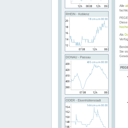
Alle
a
fachli
RHEIN - Koblenz
PEGEL
Diese 
hochw
Als
Do
Verfü
Benöt
Sie si
Gewä
DONAU - Passau
PEGE
ODER - Eisenhüttenstadt