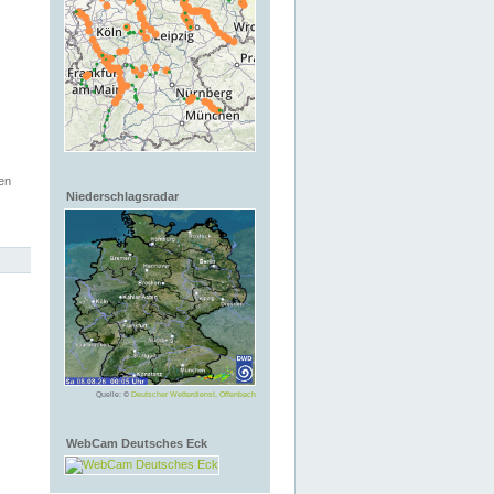
en
Niederschlagsradar
Quelle: ©
Deutscher Wetterdienst, Offenbach
WebCam Deutsches Eck