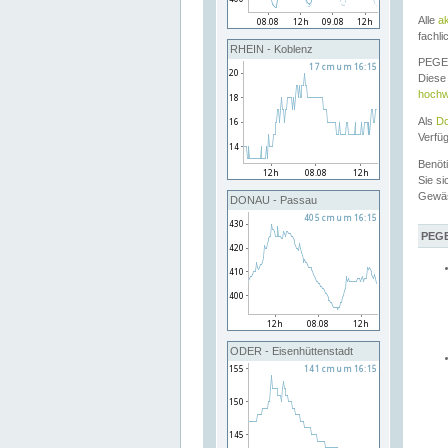
Alle
a
fachli
RHEIN - Koblenz
PEGEL
Diese 
hochw
Als
Do
Verfü
Benöt
Sie si
Gewä
DONAU - Passau
PEGE
ODER - Eisenhüttenstadt