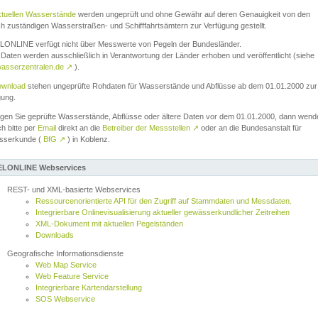
ktuellen Wasserstände
werden ungeprüft und ohne Gewähr auf deren Genauigkeit von den
ch zuständigen Wasserstraßen- und Schifffahrtsämtern zur Verfügung gestellt.
ONLINE verfügt nicht über Messwerte von Pegeln der Bundesländer.
Daten werden ausschließlich in Verantwortung der Länder erhoben und veröffentlicht (siehe
asserzentralen.de
↗
).
wnload
stehen ungeprüfte Rohdaten für Wasserstände und Abflüsse ab dem 01.01.2000 zur
gung.
igen Sie geprüfte Wasserstände, Abflüsse oder ältere Daten vor dem 01.01.2000, dann wend
ch bitte per
Email
direkt an die
Betreiber der Messstellen
↗
oder an die Bundesanstalt für
sserkunde (
BfG
↗
) in Koblenz.
LONLINE Webservices
REST- und XML-basierte Webservices
Ressourcenorientierte API für den Zugriff auf Stammdaten und Messdaten.
Integrierbare Onlinevisualisierung aktueller gewässerkundlicher Zeitreihen
XML-Dokument mit aktuellen Pegelständen
Downloads
Geografische Informationsdienste
Web Map Service
Web Feature Service
Integrierbare Kartendarstellung
SOS Webservice