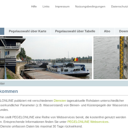
Hilfe
Links
Impressum
Nutzungsbedingungen
Datenschutz
Pegelauswahl über Karte
Pegelauswahl über Tabelle
Abo
Down
tter
lkommen
ONLINE publiziert mit verschiedenen
Diensten
tagesaktuelle Rohdaten unterschiedlicher
serkundlicher Parameter (z.B. Wasserstand) von Binnen- und Küstenpegeln der Wasserstr
undes.
rhin stellt PEGELONLINE eine Reihe von Webservices bereit, die kostenfrei genutzt werden
n. Entsprechende Informationen finden Sie unter
PEGELONLINE Webservices
.
 Dienste umfassen Daten bis maximal 30 Tage rückwirkend.