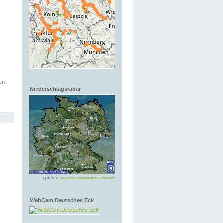
en
Niederschlagsradar
Quelle: ©
Deutscher Wetterdienst, Offenbach
WebCam Deutsches Eck