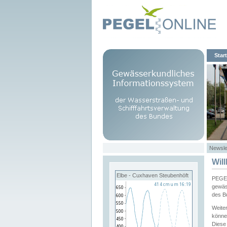
Start
Newsle
Wil
Elbe - Cuxhaven Steubenhöft
PEGEL
gewäs
des B
Weite
könne
Diese