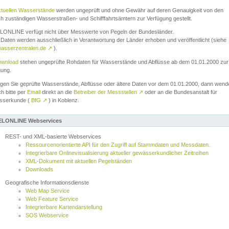
ktuellen Wasserstände
werden ungeprüft und ohne Gewähr auf deren Genauigkeit von den
ch zuständigen Wasserstraßen- und Schifffahrtsämtern zur Verfügung gestellt.
ONLINE verfügt nicht über Messwerte von Pegeln der Bundesländer.
Daten werden ausschließlich in Verantwortung der Länder erhoben und veröffentlicht (siehe
asserzentralen.de
↗
).
wnload
stehen ungeprüfte Rohdaten für Wasserstände und Abflüsse ab dem 01.01.2000 zur
gung.
igen Sie geprüfte Wasserstände, Abflüsse oder ältere Daten vor dem 01.01.2000, dann wend
ch bitte per
Email
direkt an die
Betreiber der Messstellen
↗
oder an die Bundesanstalt für
sserkunde (
BfG
↗
) in Koblenz.
LONLINE Webservices
REST- und XML-basierte Webservices
Ressourcenorientierte API für den Zugriff auf Stammdaten und Messdaten.
Integrierbare Onlinevisualisierung aktueller gewässerkundlicher Zeitreihen
XML-Dokument mit aktuellen Pegelständen
Downloads
Geografische Informationsdienste
Web Map Service
Web Feature Service
Integrierbare Kartendarstellung
SOS Webservice