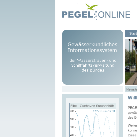
Start
Newsle
Wil
Elbe - Cuxhaven Steubenhöft
PEGEL
gewäs
des B
Weite
könne
Diese