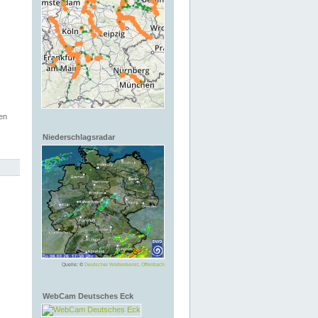
en
Niederschlagsradar
Quelle: ©
Deutscher Wetterdienst, Offenbach
WebCam Deutsches Eck