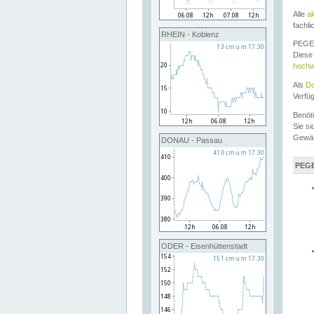
Alle
a
fachli
RHEIN - Koblenz
PEGEL
Diese 
hochw
Als
Do
Verfü
Benöt
Sie si
Gewä
DONAU - Passau
PEGE
ODER - Eisenhüttenstadt