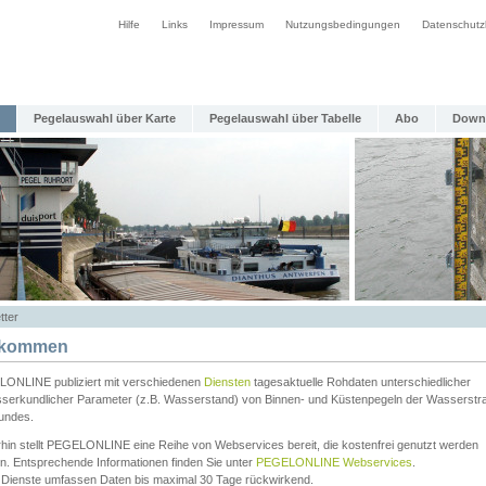
Hilfe
Links
Impressum
Nutzungsbedingungen
Datenschutz
Pegelauswahl über Karte
Pegelauswahl über Tabelle
Abo
Down
tter
lkommen
ONLINE publiziert mit verschiedenen
Diensten
tagesaktuelle Rohdaten unterschiedlicher
serkundlicher Parameter (z.B. Wasserstand) von Binnen- und Küstenpegeln der Wasserstr
undes.
rhin stellt PEGELONLINE eine Reihe von Webservices bereit, die kostenfrei genutzt werden
n. Entsprechende Informationen finden Sie unter
PEGELONLINE Webservices
.
 Dienste umfassen Daten bis maximal 30 Tage rückwirkend.