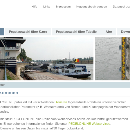
Hilfe
Links
Impressum
Nutzungsbedingungen
Datenschutz
Pegelauswahl über Karte
Pegelauswahl über Tabelle
Abo
Down
tter
lkommen
ONLINE publiziert mit verschiedenen
Diensten
tagesaktuelle Rohdaten unterschiedlicher
serkundlicher Parameter (z.B. Wasserstand) von Binnen- und Küstenpegeln der Wasserstr
undes.
rhin stellt PEGELONLINE eine Reihe von Webservices bereit, die kostenfrei genutzt werden
n. Entsprechende Informationen finden Sie unter
PEGELONLINE Webservices
.
 Dienste umfassen Daten bis maximal 30 Tage rückwirkend.