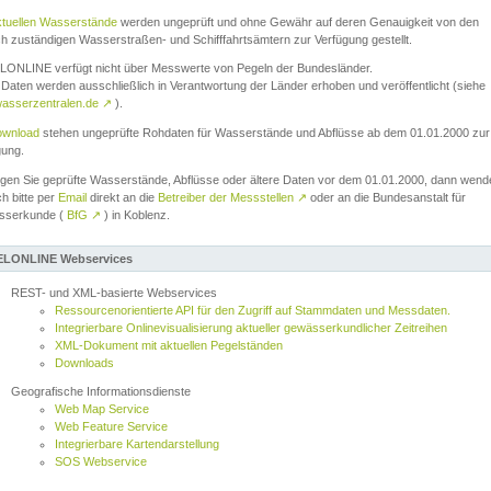
ktuellen Wasserstände
werden ungeprüft und ohne Gewähr auf deren Genauigkeit von den
ch zuständigen Wasserstraßen- und Schifffahrtsämtern zur Verfügung gestellt.
ONLINE verfügt nicht über Messwerte von Pegeln der Bundesländer.
Daten werden ausschließlich in Verantwortung der Länder erhoben und veröffentlicht (siehe
asserzentralen.de
↗
).
wnload
stehen ungeprüfte Rohdaten für Wasserstände und Abflüsse ab dem 01.01.2000 zur
gung.
igen Sie geprüfte Wasserstände, Abflüsse oder ältere Daten vor dem 01.01.2000, dann wend
ch bitte per
Email
direkt an die
Betreiber der Messstellen
↗
oder an die Bundesanstalt für
sserkunde (
BfG
↗
) in Koblenz.
LONLINE Webservices
REST- und XML-basierte Webservices
Ressourcenorientierte API für den Zugriff auf Stammdaten und Messdaten.
Integrierbare Onlinevisualisierung aktueller gewässerkundlicher Zeitreihen
XML-Dokument mit aktuellen Pegelständen
Downloads
Geografische Informationsdienste
Web Map Service
Web Feature Service
Integrierbare Kartendarstellung
SOS Webservice