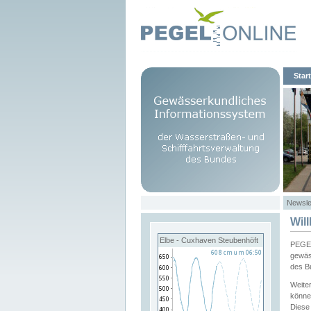
Start
Newsle
Wil
Elbe - Cuxhaven Steubenhöft
PEGEL
gewäs
des B
Weite
könne
Diese