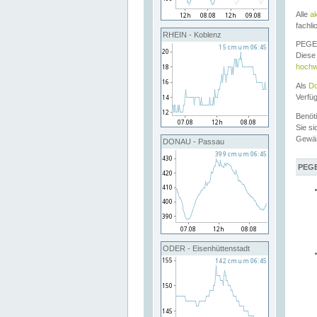
Alle
a
fachli
RHEIN - Koblenz
PEGEL
Diese 
hochw
Als
Do
Verfü
Benöt
Sie si
Gewä
DONAU - Passau
PEGE
ODER - Eisenhüttenstadt