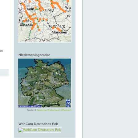
en
Niederschlagsradar
Quelle: ©
Deutscher Wetterdienst, Offenbach
WebCam Deutsches Eck