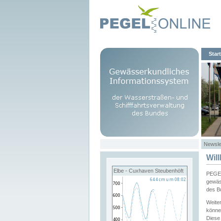
Start
Newsle
Wil
Elbe - Cuxhaven Steubenhöft
PEGEL
gewäs
des B
Weite
könne
Diese