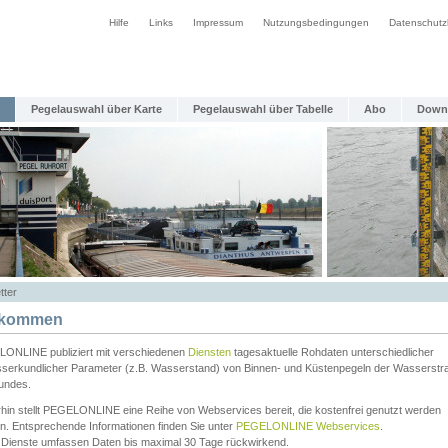
Hilfe
Links
Impressum
Nutzungsbedingungen
Datenschutz
Pegelauswahl über Karte
Pegelauswahl über Tabelle
Abo
Down
tter
lkommen
ONLINE publiziert mit verschiedenen
Diensten
tagesaktuelle Rohdaten unterschiedlicher
serkundlicher Parameter (z.B. Wasserstand) von Binnen- und Küstenpegeln der Wasserstr
undes.
rhin stellt PEGELONLINE eine Reihe von Webservices bereit, die kostenfrei genutzt werden
n. Entsprechende Informationen finden Sie unter
PEGELONLINE Webservices
.
 Dienste umfassen Daten bis maximal 30 Tage rückwirkend.