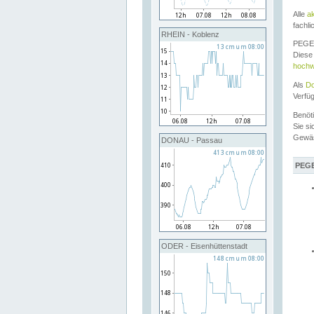
Alle
a
fachli
RHEIN - Koblenz
PEGEL
Diese 
hochw
Als
Do
Verfü
Benöt
Sie si
Gewä
DONAU - Passau
PEGE
ODER - Eisenhüttenstadt