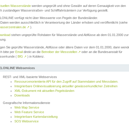
ktuellen Wasserstände
werden ungeprüft und ohne Gewähr auf deren Genauigkeit von den
ch zuständigen Wasserstraßen- und Schifffahrtsämtern zur Verfügung gestellt.
ONLINE verfügt nicht über Messwerte von Pegeln der Bundesländer.
Daten werden ausschließlich in Verantwortung der Länder erhoben und veröffentlicht (siehe
asserzentralen.de
↗
).
wnload
stehen ungeprüfte Rohdaten für Wasserstände und Abflüsse ab dem 01.01.2000 zur
gung.
igen Sie geprüfte Wasserstände, Abflüsse oder ältere Daten vor dem 01.01.2000, dann wend
ch bitte per
Email
direkt an die
Betreiber der Messstellen
↗
oder an die Bundesanstalt für
sserkunde (
BfG
↗
) in Koblenz.
LONLINE Webservices
REST- und XML-basierte Webservices
Ressourcenorientierte API für den Zugriff auf Stammdaten und Messdaten.
Integrierbare Onlinevisualisierung aktueller gewässerkundlicher Zeitreihen
XML-Dokument mit aktuellen Pegelständen
Downloads
Geografische Informationsdienste
Web Map Service
Web Feature Service
Integrierbare Kartendarstellung
SOS Webservice