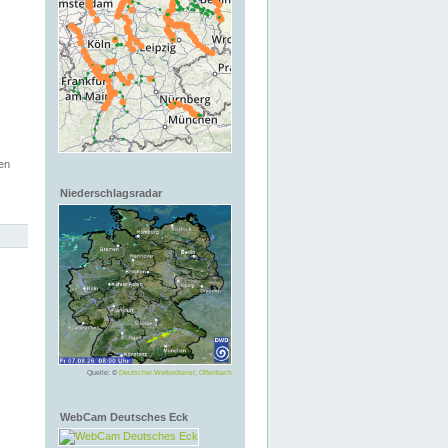
en
Niederschlagsradar
Quelle: ©
Deutscher Wetterdienst, Offenbach
WebCam Deutsches Eck