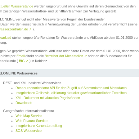
ktuellen Wasserstände
werden ungeprüft und ohne Gewähr auf deren Genauigkeit von den
ch zuständigen Wasserstraßen- und Schifffahrtsämtern zur Verfügung gestellt.
ONLINE verfügt nicht über Messwerte von Pegeln der Bundesländer.
Daten werden ausschließlich in Verantwortung der Länder erhoben und veröffentlicht (siehe
asserzentralen.de
↗
).
wnload
stehen ungeprüfte Rohdaten für Wasserstände und Abflüsse ab dem 01.01.2000 zur
gung.
igen Sie geprüfte Wasserstände, Abflüsse oder ältere Daten vor dem 01.01.2000, dann wend
ch bitte per
Email
direkt an die
Betreiber der Messstellen
↗
oder an die Bundesanstalt für
sserkunde (
BfG
↗
) in Koblenz.
LONLINE Webservices
REST- und XML-basierte Webservices
Ressourcenorientierte API für den Zugriff auf Stammdaten und Messdaten.
Integrierbare Onlinevisualisierung aktueller gewässerkundlicher Zeitreihen
XML-Dokument mit aktuellen Pegelständen
Downloads
Geografische Informationsdienste
Web Map Service
Web Feature Service
Integrierbare Kartendarstellung
SOS Webservice