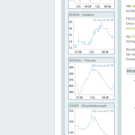
Alle
a
fachli
RHEIN - Koblenz
PEGEL
Diese 
hochw
Als
Do
Verfü
Benöt
Sie si
Gewä
DONAU - Passau
PEGE
ODER - Eisenhüttenstadt