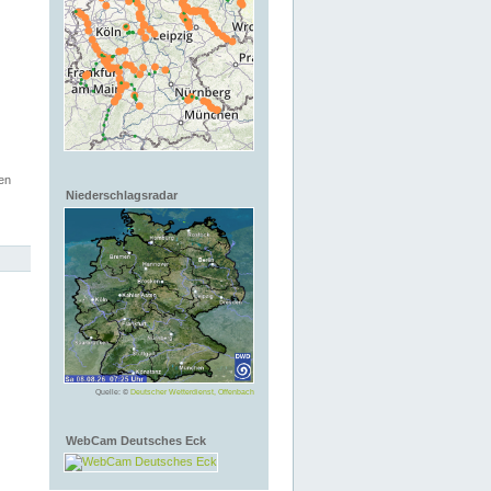
en
Niederschlagsradar
Quelle: ©
Deutscher Wetterdienst, Offenbach
WebCam Deutsches Eck