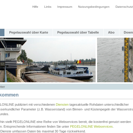
Hilfe
Links
Impressum
Nutzungsbedingungen
Datenschutz
Pegelauswahl über Karte
Pegelauswahl über Tabelle
Abo
Down
tter
lkommen
ONLINE publiziert mit verschiedenen
Diensten
tagesaktuelle Rohdaten unterschiedlicher
serkundlicher Parameter (z.B. Wasserstand) von Binnen- und Küstenpegeln der Wasserstr
undes.
rhin stellt PEGELONLINE eine Reihe von Webservices bereit, die kostenfrei genutzt werden
n. Entsprechende Informationen finden Sie unter
PEGELONLINE Webservices
.
 Dienste umfassen Daten bis maximal 30 Tage rückwirkend.