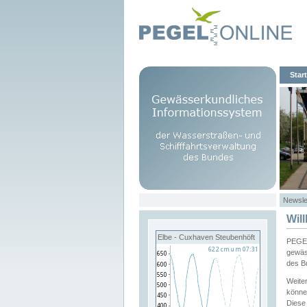
Start
Newsle
Wil
Elbe - Cuxhaven Steubenhöft
PEGEL
gewäs
des B
Weite
könne
Diese