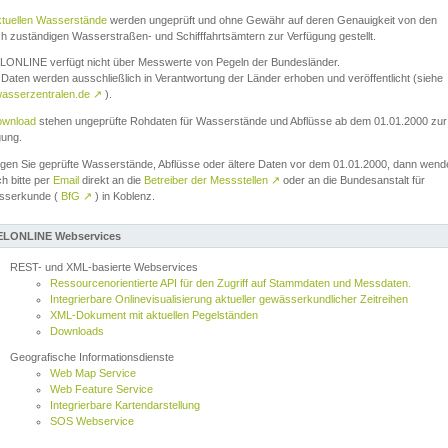
ktuellen Wasserstände
werden ungeprüft und ohne Gewähr auf deren Genauigkeit von den
ch zuständigen Wasserstraßen- und Schifffahrtsämtern zur Verfügung gestellt.
ONLINE verfügt nicht über Messwerte von Pegeln der Bundesländer.
Daten werden ausschließlich in Verantwortung der Länder erhoben und veröffentlicht (siehe
asserzentralen.de
↗
).
wnload
stehen ungeprüfte Rohdaten für Wasserstände und Abflüsse ab dem 01.01.2000 zur
gung.
igen Sie geprüfte Wasserstände, Abflüsse oder ältere Daten vor dem 01.01.2000, dann wend
ch bitte per
Email
direkt an die
Betreiber der Messstellen
↗
oder an die Bundesanstalt für
sserkunde (
BfG
↗
) in Koblenz.
LONLINE Webservices
REST- und XML-basierte Webservices
Ressourcenorientierte API für den Zugriff auf Stammdaten und Messdaten.
Integrierbare Onlinevisualisierung aktueller gewässerkundlicher Zeitreihen
XML-Dokument mit aktuellen Pegelständen
Downloads
Geografische Informationsdienste
Web Map Service
Web Feature Service
Integrierbare Kartendarstellung
SOS Webservice