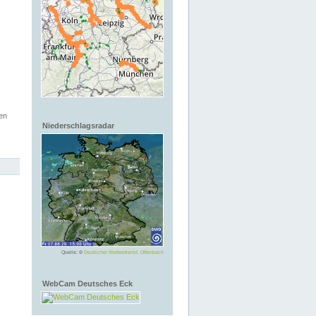
en
Niederschlagsradar
Quelle: ©
Deutscher Wetterdienst, Offenbach
WebCam Deutsches Eck