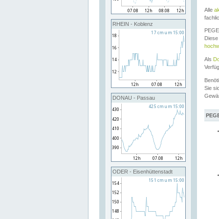
Alle
a
fachli
RHEIN - Koblenz
PEGEL
Diese 
hochw
Als
Do
Verfü
Benöt
Sie si
Gewä
DONAU - Passau
PEGE
ODER - Eisenhüttenstadt