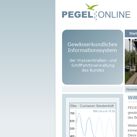
Start
Newsle
Wil
Elbe - Cuxhaven Steubenhöft
PEGEL
gewäs
des B
Weite
könne
Diese