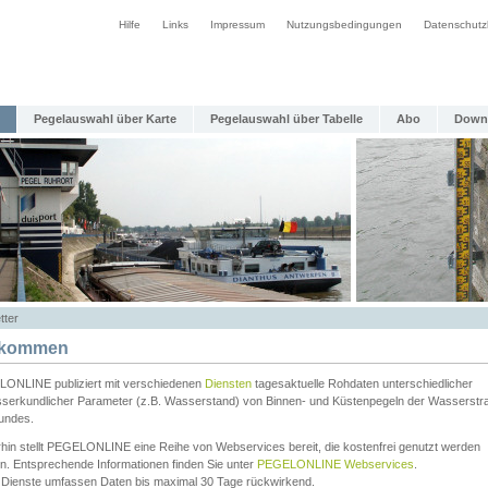
Hilfe
Links
Impressum
Nutzungsbedingungen
Datenschutz
Pegelauswahl über Karte
Pegelauswahl über Tabelle
Abo
Down
tter
lkommen
ONLINE publiziert mit verschiedenen
Diensten
tagesaktuelle Rohdaten unterschiedlicher
serkundlicher Parameter (z.B. Wasserstand) von Binnen- und Küstenpegeln der Wasserstr
undes.
rhin stellt PEGELONLINE eine Reihe von Webservices bereit, die kostenfrei genutzt werden
n. Entsprechende Informationen finden Sie unter
PEGELONLINE Webservices
.
 Dienste umfassen Daten bis maximal 30 Tage rückwirkend.