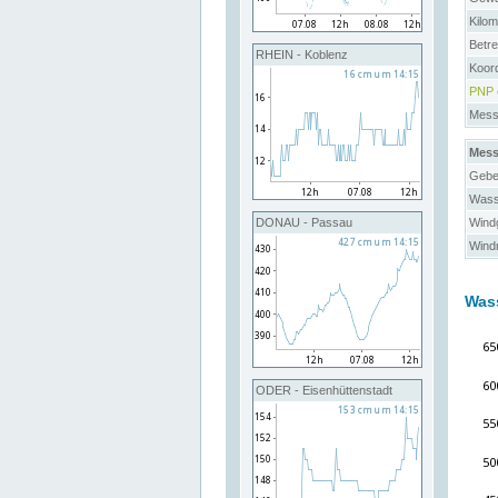
Kilo
Betre
RHEIN - Koblenz
Koor
PNP
Messs
Mess
Gebe
Wass
Windg
DONAU - Passau
Windr
Was
ODER - Eisenhüttenstadt