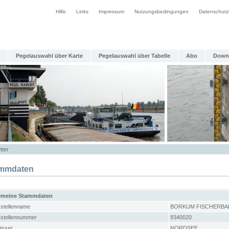
Hilfe
Links
Impressum
Nutzungsbedingungen
Datenschutz
Pegelauswahl über Karte
Pegelauswahl über Tabelle
Abo
Down
tter
mmdaten
emeine Stammdaten
stellenname
BORKUM FISCHERBA
stellennummer
9340020
sser
NORDSEE