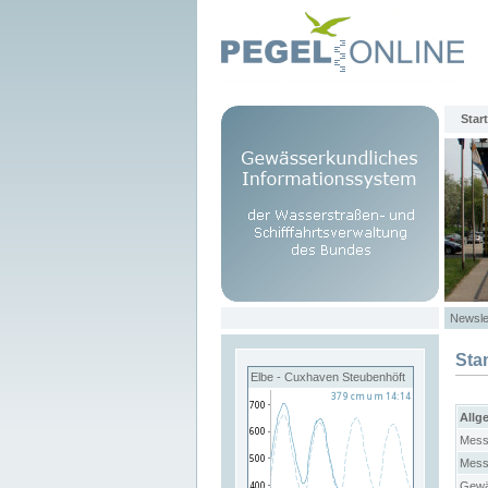
Start
Newsle
Sta
Elbe - Cuxhaven Steubenhöft
Allg
Mess
Mess
Gewä