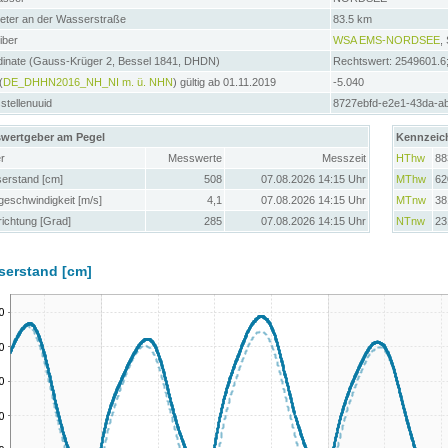
meter an der Wasserstraße
83.5 km
iber
WSA EMS-NORDSEE
,
dinate (Gauss-Krüger 2, Bessel 1841, DHDN)
Rechtswert: 2549601.6
(
DE_DHHN2016_NH_NI m. ü. NHN
) gültig ab 01.11.2019
-5.040
tellenuuid
8727ebfd-e2e1-43da-ab
wertgeber am Pegel
Kennzeic
r
Messwerte
Messzeit
HThw
88
erstand [cm]
508
07.08.2026 14:15 Uhr
MThw
62
eschwindigkeit [m/s]
4,1
07.08.2026 14:15 Uhr
MTnw
38
ichtung [Grad]
285
07.08.2026 14:15 Uhr
NTnw
23
serstand [cm]