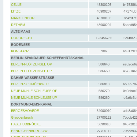
CELLE
48300105
b475386c
EITZE
48900237
47174d8f
MARKLENDORF
48700103
8b4f9f7c
RETHEM
48900204
5aaed954
ALTE MAAS
DORDRECHT
123456785
6c6f84c2
BODENSEE
KONSTANZ
906
aa9179c1
BERLIN-SPANDAUER-SCHIFFFAHRTSKANAL
BERLIN-PLÖTZENSEE OP
586640
ee52ce62
BERLIN-PLÖTZENSEE UP
586650
45721a68
DAHME-WASSERSTRASSE
BERLIN-SCHMÖCKWITZ
586810
6b595707
NEUE MÜHLE SCHLEUSE OP
586270
0e0dbcc9
NEUE MÜHLE SCHLEUSE UP
586280
c9a6c3bf
DORTMUND-EMS-KANAL
BERGESHÖVEDE
34000010
ade3a084
Groppenbruch
27700122
7bbdb421
HASEHUBBRÜCKE
3690010
04572010
HENRICHENBURG OW
27700111
70bee932