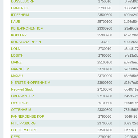
DÜSSELDORF
2750010
8f7e5f92
EMMERICH
2790020
9598e4cb
IFFEZHEIM
23500600
b02be240
KAUB
25700100
1d26e504
KEHL-KRONENHOF
23300900
23af9b02
KOBLENZ
25900700
4c7d796a
KONSTANZ-RHEIN
3329
e020e651
KÖLN
2730010
a6ee8177
LOBITH
2790050
efe13a3d
MAINZ
25100100
a37a9aa3
MANNHEIM
23700700
57090802
MAXAU
23700200
b6c6d5c8
NIERSTEIN-OPPENHEIM
23900600
d28e7ed1
Neuwied Stadt
27100370
dc407f1e
OBERWINTER
27100700
b45359df
OESTRICH
25100300
665be0fe
OTTENHEIM
23300800
787e5d63
PANNERDENSE KOP
2790060
3046493f
PHILIPPSBURG
23700500
88e972e1
PLITTERSDORF
23500700
6b774802
REES
2790010
2f025389