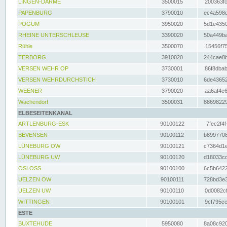
LINGEN-DARME
3500015
200363fc
PAPENBURG
3790010
ec4a598d
POGUM
3950020
5d1e4350
RHEINE UNTERSCHLEUSE
3390020
50a449ba
Rühle
3500070
15456f75
TERBORG
3910020
244cae8b
VERSEN WEHR OP
3730001
86f8dbab
VERSEN WEHRDURCHSTICH
3730010
6de43652
WEENER
3790020
aa6af4e6
Wachendorf
3500031
88698229
ELBESEITENKANAL
ARTLENBURG-ESK
90100122
7fec2f4f
BEVENSEN
90100112
b8997708
LÜNEBURG OW
90100121
c7364d1e
LÜNEBURG UW
90100120
d18033cd
OSLOSS
90100100
6c5b6422
UELZEN OW
90100111
728bd3e3
UELZEN UW
90100110
0d0082cf
WITTINGEN
90100101
9cf795ce
ESTE
BUXTEHUDE
5950080
8a08c920