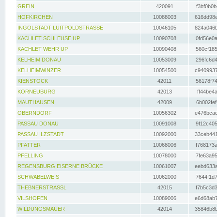
GREIN
420091
f3bf0b0b
HOFKIRCHEN
10088003
616dd98e
INGOLSTADT LUITPOLDSTRASSE
10046105
824a046b
KACHLET SCHLEUSE UP
10090708
0fd56e0a
KACHLET WEHR UP
10090408
560cf185
KELHEIM DONAU
10053009
296fc6d4
KELHEIMWINZER
10054500
c9409937
KIENSTOCK
42011
56178f74
KORNEUBURG
42013
ff44be4a
MAUTHAUSEN
42009
6b002fef
OBERNDORF
10056302
e476bcad
PASSAU DONAU
10091008
9f12c405
PASSAU ILZSTADT
10092000
33ceb441
PFATTER
10068006
f768173a
PFELLING
10078000
7fe63a95
REGENSBURG EISERNE BRÜCKE
10061007
eebd633a
SCHWABELWEIS
10062000
7644f1d7
THEBNERSTRASSL
42015
f7b5c3d3
VILSHOFEN
10089006
e6d68ab7
WILDUNGSMAUER
42014
35846b8b