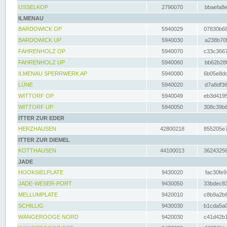
IJSSELKOP
2790070
bbaefa8e
ILMENAU
BARDOWICK OP
5940029
07830b68
BARDOWICK UP
5940030
a238b70f
FAHRENHOLZ OP
5940070
c33c3667
FAHRENHOLZ UP
5940060
bb62b28f
ILMENAU SPERRWERK AP
5940080
6b05e8dc
LÜNE
5940020
d7a8df36
WITTORF OP
5940049
eb3d4195
WITTORF UP
5940050
308c39b6
ITTER ZUR EDER
HERZHAUSEN
42800218
855205e7
ITTER ZUR DIEMEL
KOTTHAUSEN
44100013
36243256
JADE
HOOKSIELPLATE
9430020
fac30fe9
JADE-WESER-PORT
9430050
33bdec83
MELLUMPLATE
9420010
c8b9a2b6
SCHILLIG
9430030
b1cda5a0
WANGEROOGE NORD
9420030
c41d42b1