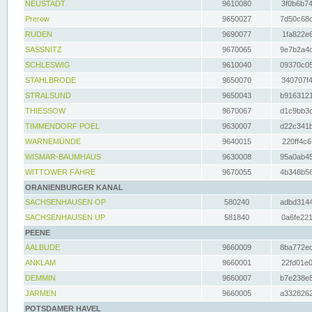
NEUSTADT
9610080
3f0b6b74
Prerow
9650027
7d50c68c
RUDEN
9690077
1fa822e6
SASSNITZ
9670065
9e7b2a4d
SCHLESWIG
9610040
09370c05
STAHLBRODE
9650070
340707f4
STRALSUND
9650043
b9163121
THIESSOW
9670067
d1c9bb3c
TIMMENDORF POEL
9630007
d22c341b
WARNEMÜNDE
9640015
220ff4c6
WISMAR-BAUMHAUS
9630008
95a0ab45
WITTOWER FÄHRE
9670055
4b348b56
ORANIENBURGER KANAL
SACHSENHAUSEN OP
580240
adbd3144
SACHSENHAUSEN UP
581840
0a6fe221
PEENE
AALBUDE
9660009
8ba772ed
ANKLAM
9660001
22fd01e0
DEMMIN
9660007
b7e238e8
JARMEN
9660005
a3328262
POTSDAMER HAVEL