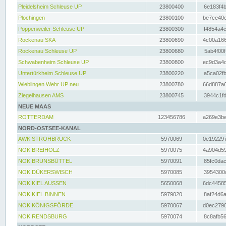
Pleidelsheim Schleuse UP
23800400
6e183f4b
Plochingen
23800100
be7ce40e
Poppenweiler Schleuse UP
23800300
f4854a4c
Rockenau SKA
23800690
4c00a166
Rockenau Schleuse UP
23800680
5ab4f00f
Schwabenheim Schleuse UP
23800800
ec9d3a4d
Untertürkheim Schleuse UP
23800220
a5ca02fb
Wieblingen Wehr UP neu
23800780
66d887a6
Ziegelhausen AMS
23800745
3944c1fd
NEUE MAAS
ROTTERDAM
123456786
a269e3be
NORD-OSTSEE-KANAL
AWK STROHBRÜCK
5970069
0e192297
NOK BREIHOLZ
5970075
4a904d59
NOK BRUNSBÜTTEL
5970091
85fc0dac
NOK DÜKERSWISCH
5970085
3954300d
NOK KIEL AUSSEN
5650068
6dc44585
NOK KIEL BINNEN
5979020
8af24d6a
NOK KÖNIGSFÖRDE
5970067
d0ec2790
NOK RENDSBURG
5970074
8c8afb56