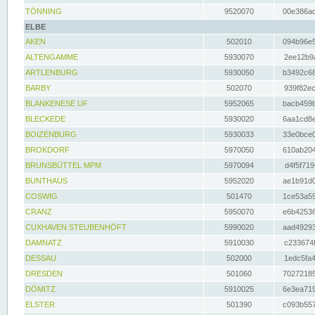
TÖNNING
9520070
00e386ac
ELBE
AKEN
502010
094b96e5
ALTENGAMME
5930070
2ee12b9a
ARTLENBURG
5930050
b3492c68
BARBY
502070
939f82ec
BLANKENESE UF
5952065
bacb459b
BLECKEDE
5930020
6aa1cd8e
BOIZENBURG
5930033
33e0bce0
BROKDORF
5970050
610ab204
BRUNSBÜTTEL MPM
5970094
d4f5f719
BUNTHAUS
5952020
ae1b91d0
COSWIG
501470
1ce53a59
CRANZ
5950070
e6b42536
CUXHAVEN STEUBENHÖFT
5990020
aad49293
DAMNATZ
5910030
c233674f
DESSAU
502000
1edc5fa4
DRESDEN
501060
70272185
DÖMITZ
5910025
6e3ea719
ELSTER
501390
c093b557