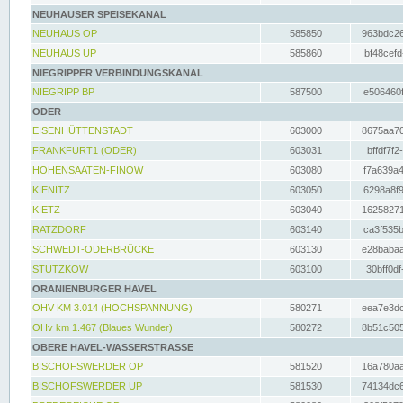
NEUHAUSER SPEISEKANAL
NEUHAUS OP
585850
963bdc26
NEUHAUS UP
585860
bf48cefd
NIEGRIPPER VERBINDUNGSKANAL
NIEGRIPP BP
587500
e506460f
ODER
EISENHÜTTENSTADT
603000
8675aa70
FRANKFURT1 (ODER)
603031
bffdf7f2
HOHENSAATEN-FINOW
603080
f7a639a4
KIENITZ
603050
6298a8f9
KIETZ
603040
16258271
RATZDORF
603140
ca3f535b
SCHWEDT-ODERBRÜCKE
603130
e28babaa
STÜTZKOW
603100
30bff0df
ORANIENBURGER HAVEL
OHV KM 3.014 (HOCHSPANNUNG)
580271
eea7e3dc
OHv km 1.467 (Blaues Wunder)
580272
8b51c505
OBERE HAVEL-WASSERSTRASSE
BISCHOFSWERDER OP
581520
16a780aa
BISCHOFSWERDER UP
581530
74134dc6