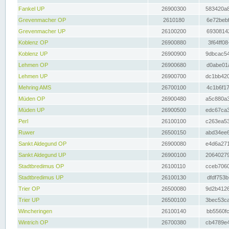
Fankel UP
26900300
583420a8
Grevenmacher OP
2610180
6e72bebf
Grevenmacher UP
26100200
69308142
Koblenz OP
26900880
3f64ff08
Koblenz UP
26900900
9dbcac54
Lehmen OP
26900680
d0abe01a
Lehmen UP
26900700
dc1bb420
Mehring AMS
26700100
4c1b6f17
Müden OP
26900480
a5c880a3
Müden UP
26900500
edc67ca3
Perl
26100100
c263ea53
Ruwer
26500150
abd34ee6
Sankt Aldegund OP
26900080
e4d6a271
Sankt Aldegund UP
26900100
20640279
Stadtbredimus OP
26100110
cceb7060
Stadtbredimus UP
26100130
dfdf753b
Trier OP
26500080
9d2b4126
Trier UP
26500100
3bec53ca
Wincheringen
26100140
bb5560fc
Wintrich OP
26700380
cb4789e4