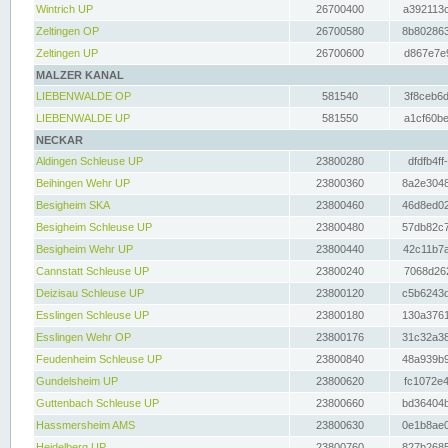
Wintrich UP
26700400
a392113c
Zeltingen OP
26700580
8b802863
Zeltingen UP
26700600
d867e7e9
MALZER KANAL
LIEBENWALDE OP
581540
3f8ceb6d
LIEBENWALDE UP
581550
a1cf60be
NECKAR
Aldingen Schleuse UP
23800280
dfdfb4ff
Beihingen Wehr UP
23800360
8a2e3048
Besigheim SKA
23800460
46d8ed02
Besigheim Schleuse UP
23800480
57db82c7
Besigheim Wehr UP
23800440
42c11b7a
Cannstatt Schleuse UP
23800240
7068d262
Deizisau Schleuse UP
23800120
c5b6243d
Esslingen Schleuse UP
23800180
130a3761
Esslingen Wehr OP
23800176
31c32a38
Feudenheim Schleuse UP
23800840
48a939b9
Gundelsheim UP
23800620
fc1072e4
Guttenbach Schleuse UP
23800660
bd36404b
Hassmersheim AMS
23800630
0e1b8ae0
Heidelberg UP
23800760
827b2685