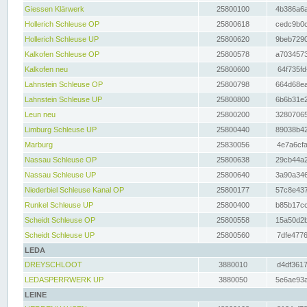
Giessen Klärwerk
25800100
4b386a6a
Hollerich Schleuse OP
25800618
cedc9b0c
Hollerich Schleuse UP
25800620
9beb7290
Kalkofen Schleuse OP
25800578
a7034573
Kalkofen neu
25800600
64f735fd
Lahnstein Schleuse OP
25800798
664d68ea
Lahnstein Schleuse UP
25800800
6b6b31e2
Leun neu
25800200
32807065
Limburg Schleuse UP
25800440
89038b42
Marburg
25830056
4e7a6cfa
Nassau Schleuse OP
25800638
29cb44a2
Nassau Schleuse UP
25800640
3a90a346
Niederbiel Schleuse Kanal OP
25800177
57c8e437
Runkel Schleuse UP
25800400
b85b17cc
Scheidt Schleuse OP
25800558
15a50d2b
Scheidt Schleuse UP
25800560
7dfe4776
LEDA
DREYSCHLOOT
3880010
d4df3617
LEDASPERRWERK UP
3880050
5e6ae93a
LEINE