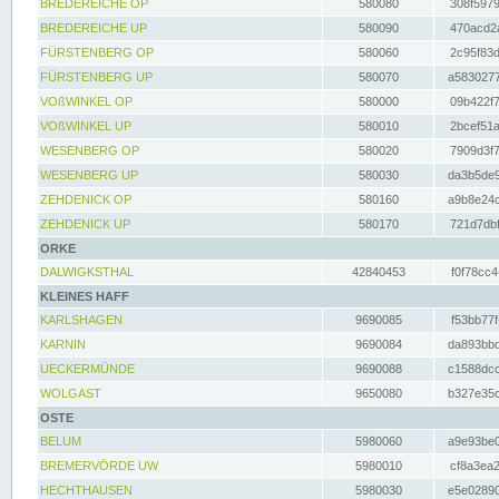
BREDEREICHE OP
580080
308f5979
BREDEREICHE UP
580090
470acd2a
FÜRSTENBERG OP
580060
2c95f83d
FÜRSTENBERG UP
580070
a5830277
VOßWINKEL OP
580000
09b422f7
VOßWINKEL UP
580010
2bcef51a
WESENBERG OP
580020
7909d3f7
WESENBERG UP
580030
da3b5de9
ZEHDENICK OP
580160
a9b8e24c
ZEHDENICK UP
580170
721d7dbf
ORKE
DALWIGKSTHAL
42840453
f0f78cc4
KLEINES HAFF
KARLSHAGEN
9690085
f53bb77f
KARNIN
9690084
da893bbd
UECKERMÜNDE
9690088
c1588dcc
WOLGAST
9650080
b327e35c
OSTE
BELUM
5980060
a9e93be0
BREMERVÖRDE UW
5980010
cf8a3ea2
HECHTHAUSEN
5980030
e5e02890