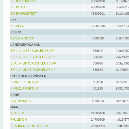
HERRENHAUSEN
48800108
8134af78
NEUSTADT
48800200
dda39817
SCHWARMSTEDT
48800301
8e16bd66
LEK
KRIMPEN
123456784
f5c96f13
LESUM
WASSERHORST
4930010
76844306
LANDWEHRKANAL
BERLIN-OBERSCHLEUSE OP
586600
24ce3282
BERLIN-OBERSCHLEUSE UP
586610
c42ad3df
BERLIN-UNTERSCHLEUSE OP
586620
503ad891
BERLIN-UNTERSCHLEUSE UP
586630
d198c901
LYCHENER GEWÄSSER
HIMMELPFORT OP
581110
bcdfa310
HIMMELPFORT UP
581120
9592d736
LÜHE
HORNEBURG
5960020
3244d787
MAIN
ASTHEIM
24300406
3de69bf8
FAULBACH
24700109
a919f57f
FRANKFURT OSTHAFEN
24700404
66ff3eb4