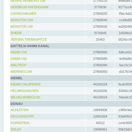
HENRICHENBURG UW
27700133
e6b68bc2
HERBRUM HAFENDAMM
3770030
8177a148
LÜDINGHAUSEN
27800020
f5bc4a51
MÜNSTER OW
27800040
ccd3e8f1
MÜNSTER UW
27800030
ed260406
RHEDE
3770040
16508b11
VERSEN TRENNSPITZE
25463
0024cc40
DATTELN-HAMM-KANAL
HAMM OW
27800060
4dbce62d
HAMM UW
27800080
4ef9dd9c
WALTROP
27800090
facc5c16
WERRIES OW
27800050
d31767ef
DIEMEL
DIEMELTALSPERRE
44100104
5cdc6555
HELMINGHAUSEN
44100206
33092c28
WILHELMSBRÜCKE
44100024
7deedc21
DONAU
ACHLEITEN
10094006
c389c9e2
DEGGENDORF
10081004
53d40547
DÜRNSTEIN
42012
ce4e3050
ERLAU
10096001
99619dc5