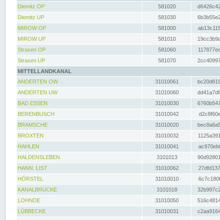
Diemitz OP
581020
d6426c42
Diemitz UP
581030
6b3b55e2
MIROW OP
581000
ab13c115
MIROW UP
581010
19cc3b9a
Strasen OP
581060
117877ec
Strasen UP
581070
2cc40997
MITTELLANDKANAL
ANDERTEN OW
31010061
bc20d819
ANDERTEN UW
31010060
dd41a7d6
BAD ESSEN
31010030
6760b547
BERENBUSCH
31010042
d2c8f60e
BRAMSCHE
31010020
bec8a6a5
BROXTEN
31010032
1125a391
HAHLEN
31010041
ac970eb0
HALDENSLEBEN
3101013
90d92801
HANN. LIST
31010062
27dfd137
HÖRSTEL
31010010
6c7c180f
KANALBRÜCKE
3101018
32b997c2
LOHNDE
31010050
516c4814
LÜBBECKE
31010031
c2aa9164