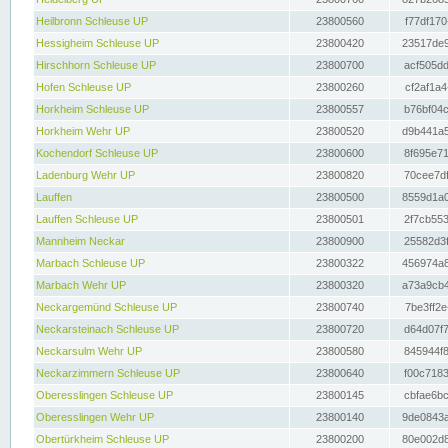
Heilbronn Schleuse UP
23800560
f77df170
Hessigheim Schleuse UP
23800420
23517de9
Hirschhorn Schleuse UP
23800700
acf505dd
Hofen Schleuse UP
23800260
cf2af1a4
Horkheim Schleuse UP
23800557
b76bf04c
Horkheim Wehr UP
23800520
d9b441a5
Kochendorf Schleuse UP
23800600
8f695e71
Ladenburg Wehr UP
23800820
70cee7df
Lauffen
23800500
8559d1a0
Lauffen Schleuse UP
23800501
2f7cb553
Mannheim Neckar
23800900
25582d3f
Marbach Schleuse UP
23800322
456974a8
Marbach Wehr UP
23800320
a73a9cb4
Neckargemünd Schleuse UP
23800740
7be3ff2e
Neckarsteinach Schleuse UP
23800720
d64d07f7
Neckarsulm Wehr UP
23800580
845944f8
Neckarzimmern Schleuse UP
23800640
f00c7183
Oberesslingen Schleuse UP
23800145
cbfae6bc
Oberesslingen Wehr UP
23800140
9de0843a
Obertürkheim Schleuse UP
23800200
80e002d8