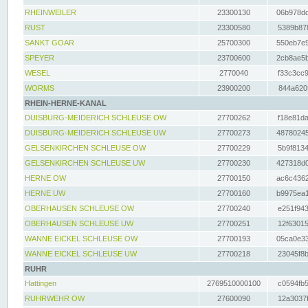
RHEINWEILER
23300130
06b978dd
RUST
23300580
5389b878
SANKT GOAR
25700300
550eb7e9
SPEYER
23700600
2cb8ae5b
WESEL
2770040
f33c3cc9
WORMS
23900200
844a620f
RHEIN-HERNE-KANAL
DUISBURG-MEIDERICH SCHLEUSE OW
27700262
f18e81da
DUISBURG-MEIDERICH SCHLEUSE UW
27700273
48780245
GELSENKIRCHEN SCHLEUSE OW
27700229
5b9f8134
GELSENKIRCHEN SCHLEUSE UW
27700230
427318d0
HERNE OW
27700150
ac6c4362
HERNE UW
27700160
b9975ea1
OBERHAUSEN SCHLEUSE OW
27700240
e251f943
OBERHAUSEN SCHLEUSE UW
27700251
12f63015
WANNE EICKEL SCHLEUSE OW
27700193
05ca0e33
WANNE EICKEL SCHLEUSE UW
27700218
23045f8b
RUHR
Hattingen
2769510000100
c0594fb5
RUHRWEHR OW
27600090
12a3037f