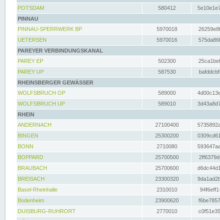
POTSDAM
580412
5e10e1e7
PINNAU
PINNAU-SPERRWERK BP
5970018
26259e8f
UETERSEN
5970016
575da86f
PAREYER VERBINDUNGSKANAL
PAREY EP
502300
25ca1bef
PAREY UP
587530
bafddcbf
RHEINSBERGER GEWÄSSER
WOLFSBRUCH OP
589000
4d00c13e
WOLFSBRUCH UP
589010
3d43a8d7
RHEIN
ANDERNACH
27100400
5735892a
BINGEN
25300200
0309cd61
BONN
2710080
593647aa
BOPPARD
25700500
2ff6379d
BRAUBACH
25700600
d6dc44d1
BREISACH
23300320
9da1ad2b
Basel-Rheinhalle
2310010
94f6eff1
Bodenheim
23900620
f6be7857
DUISBURG-RUHRORT
2770010
c0f51e35