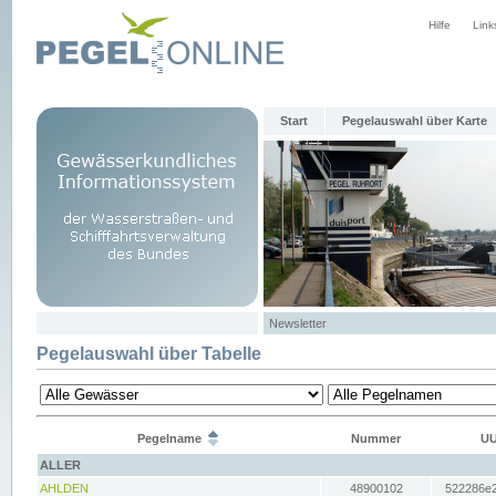
Hilfe
Link
Start
Pegelauswahl über Karte
Newsletter
Pegelauswahl über Tabelle
Pegelname
Nummer
UU
ALLER
AHLDEN
48900102
522286e2