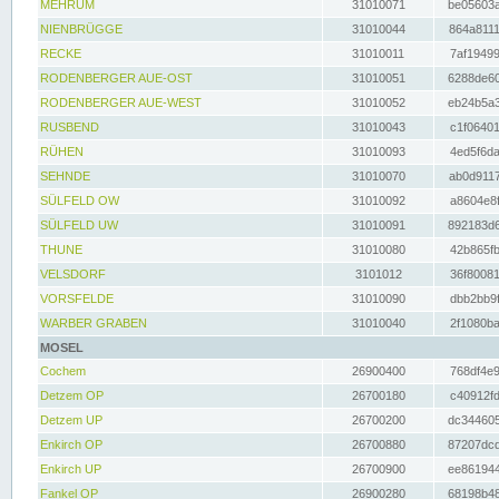
MEHRUM
31010071
be05603a
NIENBRÜGGE
31010044
864a8111
RECKE
31010011
7af19499
RODENBERGER AUE-OST
31010051
6288de60
RODENBERGER AUE-WEST
31010052
eb24b5a3
RUSBEND
31010043
c1f06401
RÜHEN
31010093
4ed5f6da
SEHNDE
31010070
ab0d9117
SÜLFELD OW
31010092
a8604e8f
SÜLFELD UW
31010091
892183d6
THUNE
31010080
42b865fb
VELSDORF
3101012
36f80081
VORSFELDE
31010090
dbb2bb9f
WARBER GRABEN
31010040
2f1080ba
MOSEL
Cochem
26900400
768df4e9
Detzem OP
26700180
c40912fd
Detzem UP
26700200
dc344605
Enkirch OP
26700880
87207dcd
Enkirch UP
26700900
ee861944
Fankel OP
26900280
68198b48