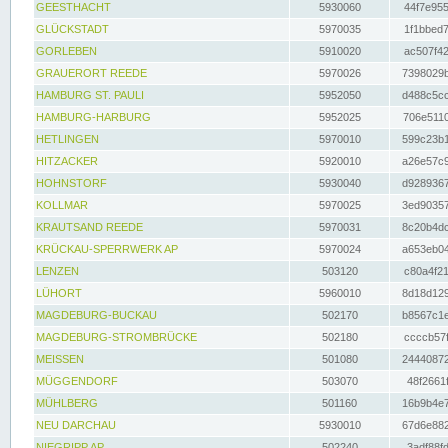
GEESTHACHT
5930060
44f7e955
GLÜCKSTADT
5970035
1f1bbed7
GORLEBEN
5910020
ac507f42
GRAUERORT REEDE
5970026
7398029b
HAMBURG ST. PAULI
5952050
d488c5cc
HAMBURG-HARBURG
5952025
706e5110
HETLINGEN
5970010
599c23b1
HITZACKER
5920010
a26e57c9
HOHNSTORF
5930040
d9289367
KOLLMAR
5970025
3ed90357
KRAUTSAND REEDE
5970031
8c20b4dc
KRÜCKAU-SPERRWERK AP
5970024
a653eb04
LENZEN
503120
c80a4f21
LÜHORT
5960010
8d18d129
MAGDEBURG-BUCKAU
502170
b8567c1e
MAGDEBURG-STROMBRÜCKE
502180
ccccb57f
MEISSEN
501080
24440872
MÜGGENDORF
503070
48f2661f
MÜHLBERG
501160
16b9b4e7
NEU DARCHAU
5930010
67d6e882
NIEGRIPP AP
502240
3adf88fd