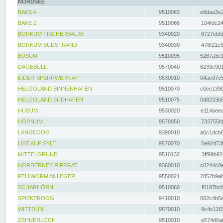
NORDSEE
BAKE A
9510063
e8daa3e2
BAKE Z
9510066
104fdc24
BORKUM FISCHERBALJE
9340020
8727ebfd
BORKUM SÜDSTRAND
9340030
478f21e9
BÜSUM
9510095
5287a3e1
DAGEBÜLL
9570040
6233e901
EIDER-SPERRWERK AP
9530010
04acd7e5
HELGOLAND BINNENHAFEN
9510070
c0ec139b
HELGOLAND SÜDHAFEN
9510075
0d8233b8
HUSUM
9530020
e114aeec
HÖRNUM
9570050
733755fd
LANGEOOG
9390010
a0c1dcb6
LIST AUF SYLT
9570070
5e92d73f
MITTELGRUND
9510132
3ff99b92
NORDERNEY RIFFGAT
9360010
c0244c0e
PELLWORM ANLEGER
9550021
2852b9ab
SCHARHÖRN
9510060
f0197bcf
SPIEKEROOG
9410010
662c4b5e
WITTDÜN
9570010
9c4c11f2
ZEHNERLOCH
9510010
e574d0af