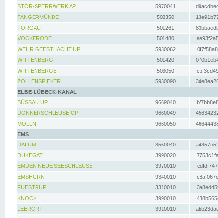
STÖR-SPERRWERK AP
5970041
d9acdbec
TANGERMÜNDE
502350
13e91b77
TORGAU
501261
83bbaedb
VOCKERODE
501480
ae93f2a5
WEHR GEESTHACHT UP
5930062
0f7f58a8
WITTENBERG
501420
070b1eb4
WITTENBERGE
503050
cbf3cd49
ZOLLENSPIEKER
5930090
3de8ea26
ELBE-LÜBECK-KANAL
BÜSSAU UP
9669040
bf7bb8e8
DONNERSCHLEUSE OP
9660049
45634232
MÖLLN
9660050
46644438
EMS
DALUM
3550040
ad357e52
DUKEGAT
3990020
7753c1fa
EMDEN NEUE SEESCHLEUSE
3970010
edfdf747
EMSHÖRN
9340010
c8af067c
FUESTRUP
3310010
3a8ed45f
KNOCK
3990010
438b565e
LEERORT
3910010
abb23dad