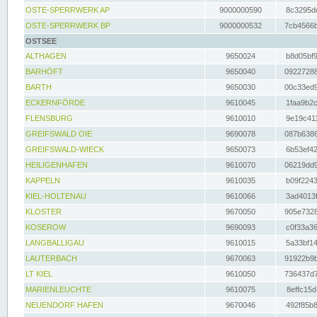
OSTE-SPERRWERK AP
9000000590
8c3295dc
OSTE-SPERRWERK BP
9000000532
7cb4566b
OSTSEE
ALTHAGEN
9650024
b8d05bf9
BARHÖFT
9650040
09227288
BARTH
9650030
00c33ed9
ECKERNFÖRDE
9610045
1faa9b2c
FLENSBURG
9610010
9e19c411
GREIFSWALD OIE
9690078
087b6386
GREIFSWALD-WIECK
9650073
6b53ef42
HEILIGENHAFEN
9610070
06219dd9
KAPPELN
9610035
b09f2243
KIEL-HOLTENAU
9610066
3ad4013f
KLOSTER
9670050
905e7328
KOSEROW
9690093
c0f33a36
LANGBALLIGAU
9610015
5a33bf14
LAUTERBACH
9670063
91922b9b
LT KIEL
9610050
736437d7
MARIENLEUCHTE
9610075
8effc15d
NEUENDORF HAFEN
9670046
492f85b8