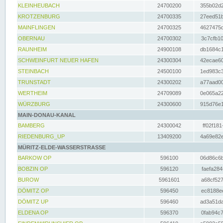
KLEINHEUBACH
24700200
355b02d2
KROTZENBURG
24700335
27eed51b
MAINFLINGEN
24700325
4627475d
OBERNAU
24700302
3c7cfb10
RAUNHEIM
24900108
db1684c1
SCHWEINFURT NEUER HAFEN
24300304
42ecae60
STEINBACH
24500100
1ed983c3
TRUNSTADT
24300202
a77aad00
WERTHEIM
24709089
0e065a22
WÜRZBURG
24300600
915d76e1
MAIN-DONAU-KANAL
BAMBERG
24300042
ff02f181
RIEDENBURG_UP
13409200
4a69e82e
MÜRITZ-ELDE-WASSERSTRASSE
BARKOW OP
596100
06d86c6b
BOBZIN OP
596120
faefa284
BUROW
5961601
a68cf527
DÖMITZ OP
596450
ec8188ee
DÖMITZ UP
596460
ad3a51da
ELDENA OP
596370
0fab94c7