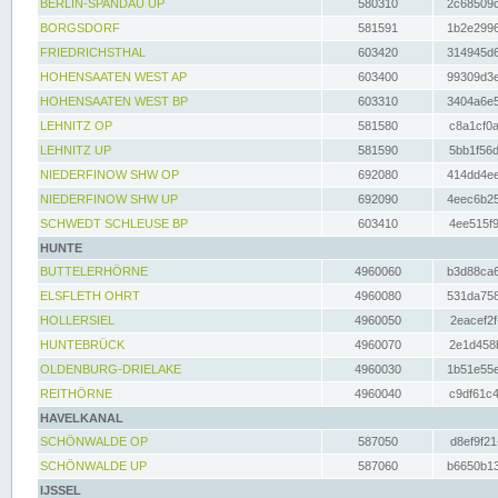
BERLIN-SPANDAU UP
580310
2c68509c
BORGSDORF
581591
1b2e2996
FRIEDRICHSTHAL
603420
314945d6
HOHENSAATEN WEST AP
603400
99309d3e
HOHENSAATEN WEST BP
603310
3404a6e5
LEHNITZ OP
581580
c8a1cf0a
LEHNITZ UP
581590
5bb1f56d
NIEDERFINOW SHW OP
692080
414dd4ee
NIEDERFINOW SHW UP
692090
4eec6b25
SCHWEDT SCHLEUSE BP
603410
4ee515f9
HUNTE
BUTTELERHÖRNE
4960060
b3d88ca6
ELSFLETH OHRT
4960080
531da758
HOLLERSIEL
4960050
2eacef2f
HUNTEBRÜCK
4960070
2e1d458b
OLDENBURG-DRIELAKE
4960030
1b51e55e
REITHÖRNE
4960040
c9df61c4
HAVELKANAL
SCHÖNWALDE OP
587050
d8ef9f21
SCHÖNWALDE UP
587060
b6650b13
IJSSEL