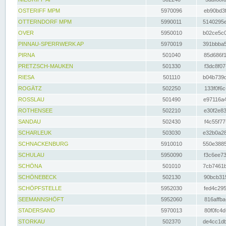
OSTERIFF MPM
5970096
eb90bd3f
OTTERNDORF MPM
5990011
5140295e
OVER
5950010
b02ce5c0
PINNAU-SPERRWERK AP
5970019
391bbba5
PIRNA
501040
85d686f1
PRETZSCH-MAUKEN
501330
f3dc8f07
RIESA
501110
b04b739d
ROGÄTZ
502250
133f0f6c
ROSSLAU
501490
e97116a4
ROTHENSEE
502210
e30f2e83
SANDAU
502430
f4c55f77
SCHARLEUK
503030
e32b0a28
SCHNACKENBURG
5910010
550e3885
SCHULAU
5950090
f3c6ee73
SCHÖNA
501010
7cb7461b
SCHÖNEBECK
502130
90bcb315
SCHÖPFSTELLE
5952030
fed4c295
SEEMANNSHÖFT
5952060
816affba
STADERSAND
5970013
80f0fc4d
STORKAU
502370
de4cc1db