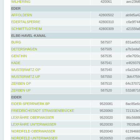
WILHERING
420061
aec23fd6
EDER
AFFOLDERN
42800502
ab9d5a42
EDERTALSPERRE
42800310
c6e9f744
SCHMITTLOTHEIM
42800309
d2155fa6
ELBE-HAVEL-KANAL
BURG
587507
831ad501
DETERSHAGEN
587505
a7b1eda9
GENTHIN
587535
e9e7f20c
KADE
587541
e4f29379
WUSTERWITZ OP
587540
c6a12d34
WUSTERWITZ UP
587550
3bfcf759
ZERBEN OP
587510
64c37072
ZERBEN UP
587520
532d8718
EIDER
EIDER-SPERRWERK BP
9520081
8ac85e6c
FRIEDRICHSTADT STRASSENBRÜCKE
9520060
721313e7
LEXFÄHRE OBERWASSER
9520020
86c5688f
LEXFÄHRE UNTERWASSER
9520030
7f01fbd8
NORDFELD OBERWASSER
9520040
61394669
NORDFELD UNTERWASSER
9520050
cb93548e