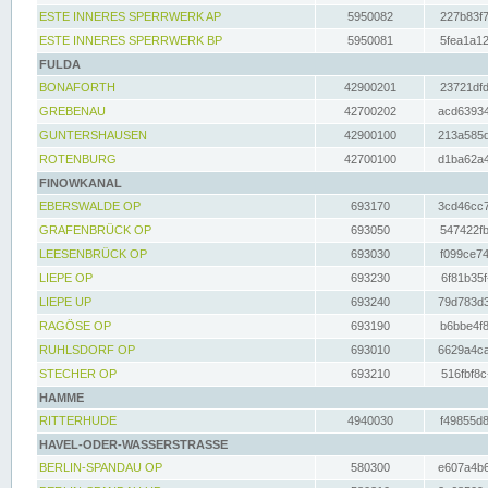
ESTE INNERES SPERRWERK AP
5950082
227b83f7
ESTE INNERES SPERRWERK BP
5950081
5fea1a12
FULDA
BONAFORTH
42900201
23721dfd
GREBENAU
42700202
acd63934
GUNTERSHAUSEN
42900100
213a585d
ROTENBURG
42700100
d1ba62a4
FINOWKANAL
EBERSWALDE OP
693170
3cd46cc7
GRAFENBRÜCK OP
693050
547422fb
LEESENBRÜCK OP
693030
f099ce74
LIEPE OP
693230
6f81b35f
LIEPE UP
693240
79d783d3
RAGÖSE OP
693190
b6bbe4f8
RUHLSDORF OP
693010
6629a4ca
STECHER OP
693210
516fbf8c
HAMME
RITTERHUDE
4940030
f49855d8
HAVEL-ODER-WASSERSTRASSE
BERLIN-SPANDAU OP
580300
e607a4b6