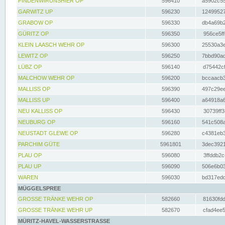
FINDENWIRUNSHIER OP
596410
a5902c55
GARWITZ UP
596230
12499527
GRABOW OP
596330
db4a69b2
GÜRITZ OP
596350
956ce5ff
KLEIN LAASCH WEHR OP
596300
25530a3e
LEWITZ OP
596250
7bbd90ad
LÜBZ OP
596140
d75442cf
MALCHOW WEHR OP
596200
bccaacb3
MALLISS OP
596390
497c29ee
MALLISS UP
596400
a64918a6
NEU KALLISS OP
596430
30739ff3
NEUBURG OP
596160
541c508a
NEUSTADT GLEWE OP
596280
c4381eb3
PARCHIM GÜTE
5961801
3dec3921
PLAU OP
596080
3ffddb2c
PLAU UP
596090
506e6b03
WAREN
596030
bd317edd
MÜGGELSPREE
GROSSE TRÄNKE WEHR OP
582660
81630fdd
GROSSE TRÄNKE WEHR UP
582670
cfad4ee5
MÜRITZ-HAVEL-WASSERSTRASSE