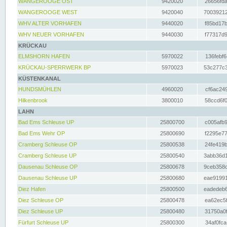
WANGEROOGE OST
9420020
26656fda
WANGEROOGE WEST
9420040
70039212
WHV ALTER VORHAFEN
9440020
f85bd17b
WHV NEUER VORHAFEN
9440030
f77317d9
KRÜCKAU
ELMSHORN HAFEN
5970022
136febf6
KRÜCKAU-SPERRWERK BP
5970023
53c277c3
KÜSTENKANAL
HUNDSMÜHLEN
4960020
cf6ac249
Hilkenbrook
3800010
58ccd6f0
LAHN
Bad Ems Schleuse UP
25800700
c005afb9
Bad Ems Wehr OP
25800690
f2295e77
Cramberg Schleuse OP
25800538
24fe419b
Cramberg Schleuse UP
25800540
3abb36d1
Dausenau Schleuse OP
25800678
9ceb358c
Dausenau Schleuse UP
25800680
eae91991
Diez Hafen
25800500
eadedeb6
Diez Schleuse OP
25800478
ea62ec5f
Diez Schleuse UP
25800480
31750a0f
Fürfurt Schleuse UP
25800300
34af0fca