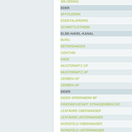
WILHERING
EDER
AFFOLDERN
EDERTALSPERRE
SCHMITTLOTHEIM
ELBE-HAVEL-KANAL
BURG
DETERSHAGEN
GENTHIN
KADE
WUSTERWITZ OP
WUSTERWITZ UP
ZERBEN OP
ZERBEN UP
EIDER
EIDER-SPERRWERK BP
FRIEDRICHSTADT STRASSENBRÜCKE
LEXFÄHRE OBERWASSER
LEXFÄHRE UNTERWASSER
NORDFELD OBERWASSER
NORDFELD UNTERWASSER