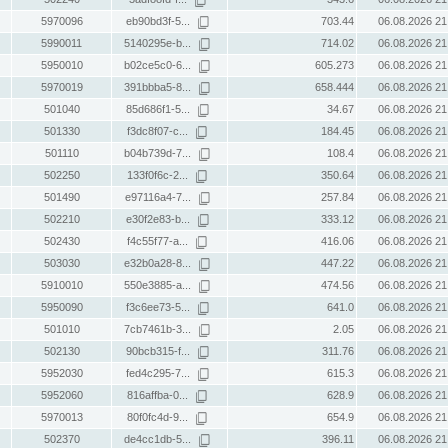
5970096
eb90bd3f-5...
703.44
06.08.2026 21
5990011
5140295e-b...
714.02
06.08.2026 21
5950010
b02ce5c0-6...
605.273
06.08.2026 21
5970019
391bbba5-8...
658.444
06.08.2026 21
501040
85d686f1-5...
34.67
06.08.2026 21
501330
f3dc8f07-c...
184.45
06.08.2026 21
501110
b04b739d-7...
108.4
06.08.2026 21
502250
133f0f6c-2...
350.64
06.08.2026 21
501490
e97116a4-7...
257.84
06.08.2026 21
502210
e30f2e83-b...
333.12
06.08.2026 21
502430
f4c55f77-a...
416.06
06.08.2026 21
503030
e32b0a28-8...
447.22
06.08.2026 21
5910010
550e3885-a...
474.56
06.08.2026 21
5950090
f3c6ee73-5...
641.0
06.08.2026 21
501010
7cb7461b-3...
2.05
06.08.2026 21
502130
90bcb315-f...
311.76
06.08.2026 21
5952030
fed4c295-7...
615.3
06.08.2026 21
5952060
816affba-0...
628.9
06.08.2026 21
5970013
80f0fc4d-9...
654.9
06.08.2026 21
502370
de4cc1db-5...
396.11
06.08.2026 21