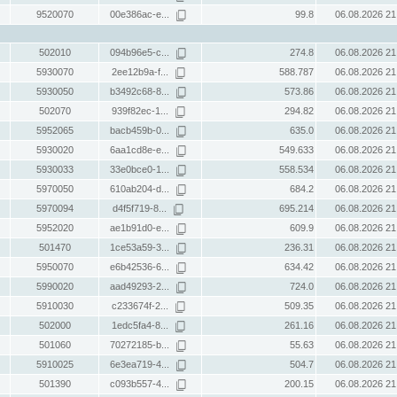
9520070
00e386ac-e...
99.8
06.08.2026 21
502010
094b96e5-c...
274.8
06.08.2026 21
5930070
2ee12b9a-f...
588.787
06.08.2026 21
5930050
b3492c68-8...
573.86
06.08.2026 21
502070
939f82ec-1...
294.82
06.08.2026 21
5952065
bacb459b-0...
635.0
06.08.2026 21
5930020
6aa1cd8e-e...
549.633
06.08.2026 21
5930033
33e0bce0-1...
558.534
06.08.2026 21
5970050
610ab204-d...
684.2
06.08.2026 21
5970094
d4f5f719-8...
695.214
06.08.2026 21
5952020
ae1b91d0-e...
609.9
06.08.2026 21
501470
1ce53a59-3...
236.31
06.08.2026 21
5950070
e6b42536-6...
634.42
06.08.2026 21
5990020
aad49293-2...
724.0
06.08.2026 21
5910030
c233674f-2...
509.35
06.08.2026 21
502000
1edc5fa4-8...
261.16
06.08.2026 21
501060
70272185-b...
55.63
06.08.2026 21
5910025
6e3ea719-4...
504.7
06.08.2026 21
501390
c093b557-4...
200.15
06.08.2026 21