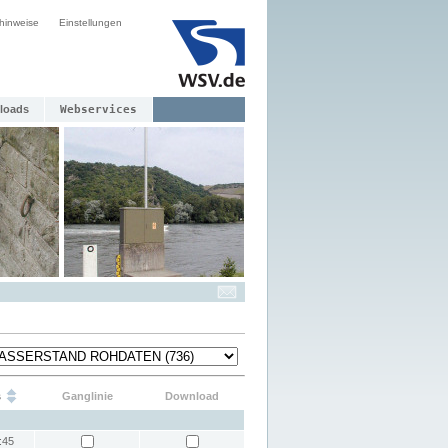
hinweise
Einstellungen
loads
Webservices
s
Ganglinie
Download
:45