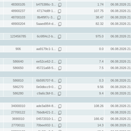
48300105
b475386c-3...
1.74
06.08.2026 21
48900237
47174d8f-1...
107.75
06.08.2026 21
48700103
8b4f9f7c-3...
38.47
06.08.2026 21
48900204
5aaed954-d...
82.32
06.08.2026 21
123456785
6c6f84c2-b...
975.0
06.08.2026 21
906
aa9179c1-1...
0.0
06.08.2026 21
586640
ee52ce62-2...
7.4
06.08.2026 21
586650
45721a68-5...
7.5
06.08.2026 21
586810
6b595707-8...
0.3
06.08.2026 21
586270
0e0dbcc9-0...
9.56
06.08.2026 21
586280
c9a6c3bf-0...
9.4
06.08.2026 21
34000010
ade3a084-8...
108.26
06.08.2026 21
27700122
7bbdb421-2...
06.08.2026 21
3690010
04572010-1...
166.42
06.08.2026 21
27700111
70bee932-1...
14.3
06.08.2026 21