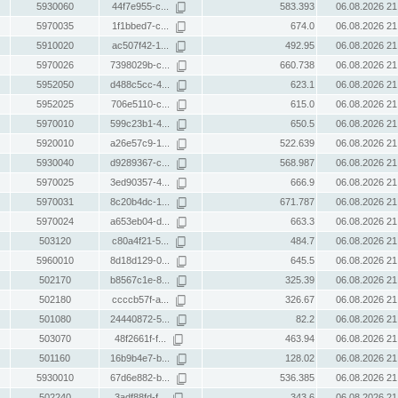
5930060
44f7e955-c...
583.393
06.08.2026 21
5970035
1f1bbed7-c...
674.0
06.08.2026 21
5910020
ac507f42-1...
492.95
06.08.2026 21
5970026
7398029b-c...
660.738
06.08.2026 21
5952050
d488c5cc-4...
623.1
06.08.2026 21
5952025
706e5110-c...
615.0
06.08.2026 21
5970010
599c23b1-4...
650.5
06.08.2026 21
5920010
a26e57c9-1...
522.639
06.08.2026 21
5930040
d9289367-c...
568.987
06.08.2026 21
5970025
3ed90357-4...
666.9
06.08.2026 21
5970031
8c20b4dc-1...
671.787
06.08.2026 21
5970024
a653eb04-d...
663.3
06.08.2026 21
503120
c80a4f21-5...
484.7
06.08.2026 21
5960010
8d18d129-0...
645.5
06.08.2026 21
502170
b8567c1e-8...
325.39
06.08.2026 21
502180
ccccb57f-a...
326.67
06.08.2026 21
501080
24440872-5...
82.2
06.08.2026 21
503070
48f2661f-f...
463.94
06.08.2026 21
501160
16b9b4e7-b...
128.02
06.08.2026 21
5930010
67d6e882-b...
536.385
06.08.2026 21
502240
3adf88fd-f...
343.6
06.08.2026 21