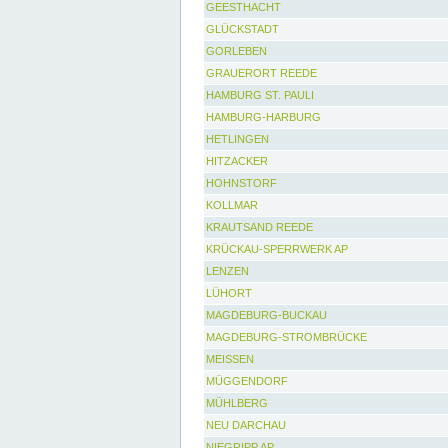
GEESTHACHT
GLÜCKSTADT
GORLEBEN
GRAUERORT REEDE
HAMBURG ST. PAULI
HAMBURG-HARBURG
HETLINGEN
HITZACKER
HOHNSTORF
KOLLMAR
KRAUTSAND REEDE
KRÜCKAU-SPERRWERK AP
LENZEN
LÜHORT
MAGDEBURG-BUCKAU
MAGDEBURG-STROMBRÜCKE
MEISSEN
MÜGGENDORF
MÜHLBERG
NEU DARCHAU
NIEGRIPP AP