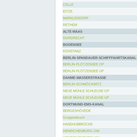
CELLE
EITZE
MARKLENDORF
RETHEM
ALTE MAAS
DORDRECHT
BODENSEE
KONSTANZ
BERLIN-SPANDAUER-SCHIFFFAHRTSKANAL
BERLIN-PLÖTZENSEE OP
BERLIN-PLÖTZENSEE UP
DAHME-WASSERSTRASSE
BERLIN-SCHMÖCKWITZ
NEUE MÜHLE SCHLEUSE OP
NEUE MÜHLE SCHLEUSE UP
DORTMUND-EMS-KANAL
BERGESHÖVEDE
Groppenbruch
HASEHUBBRÜCKE
HENRICHENBURG OW