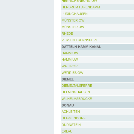
HENRICHENBURG UW
HERBRUM HAFENDAMM
LÜDINGHAUSEN
MÜNSTER OW
MÜNSTER UW
RHEDE
VERSEN TRENNSPITZE
DATTELN-HAMM-KANAL
HAMM OW
HAMM UW
WALTROP
WERRIES OW
DIEMEL
DIEMELTALSPERRE
HELMINGHAUSEN
WILHELMSBRÜCKE
DONAU
ACHLEITEN
DEGGENDORF
DÜRNSTEIN
ERLAU