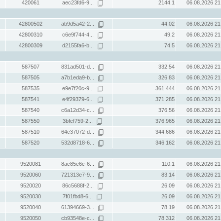
420061
aec23fd6-9...
2144.1
06.08.2026 21
42800502
ab9d5a42-2...
44.02
06.08.2026 21
42800310
c6e9f744-4...
49.2
06.08.2026 21
42800309
d2155fa6-b...
74.5
06.08.2026 21
587507
831ad501-d...
332.54
06.08.2026 21
587505
a7b1eda9-b...
326.83
06.08.2026 21
587535
e9e7f20c-9...
361.444
06.08.2026 21
587541
e4f29379-6...
371.285
06.08.2026 21
587540
c6a12d34-c...
376.56
06.08.2026 21
587550
3bfcf759-2...
376.965
06.08.2026 21
587510
64c37072-d...
344.686
06.08.2026 21
587520
532d8718-6...
346.162
06.08.2026 21
9520081
8ac85e6c-6...
110.1
06.08.2026 21
9520060
721313e7-9...
83.14
06.08.2026 21
9520020
86c5688f-2...
26.09
06.08.2026 21
9520030
7f01fbd8-6...
26.09
06.08.2026 21
9520040
61394669-3...
78.19
06.08.2026 21
9520050
cb93548e-c...
78.312
06.08.2026 21