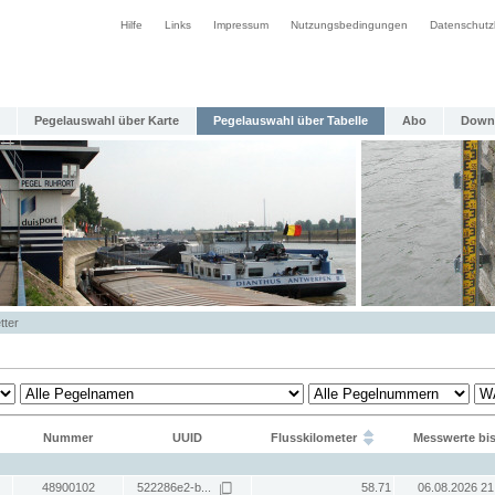
Hilfe
Links
Impressum
Nutzungsbedingungen
Datenschutz
Pegelauswahl über Karte
Pegelauswahl über Tabelle
Abo
Down
tter
Nummer
UUID
Flusskilometer
Messwerte bi
48900102
522286e2-b...
58.71
06.08.2026 21