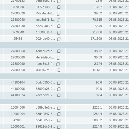
27700133
e6b68bc2-6...
15.9
06.08.2026 21
3770030
8177a148-5...
213.07
06.08.2026 21
27800020
f5bc4a51-0...
39.32
06.08.2026 21
27800040
ccd3e8f1-3...
70.315
06.08.2026 21
27800030
ed260406-b...
72.49
06.08.2026 21
3770040
16508b11-4...
217.86
06.08.2026 21
25463
0024cc40-d...
171.309
06.08.2026 21
27800060
4dbce62d-a...
38.72
06.08.2026 21
27800080
4ef9dd9c-b...
36.59
06.08.2026 21
27800090
facc5c16-f...
2.144
06.08.2026 21
27800050
d31767ef-2...
40.611
06.08.2026 21
44100104
5cdc6555-8...
90.6
06.08.2026 21
44100206
33092c28-2...
90.0
06.08.2026 21
44100024
7deedc21-2...
97.4
06.08.2026 21
10094006
c389c9e2-a...
2223.1
06.08.2026 21
10081004
53d40547-8...
2284.4
06.08.2026 21
42012
ce4e3050-2...
2009.2
06.08.2026 21
10096001
99619dc5-9...
2214.5
06.08.2026 21