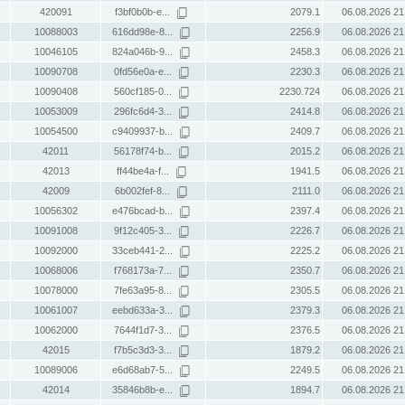
420091
f3bf0b0b-e...
2079.1
06.08.2026 21
10088003
616dd98e-8...
2256.9
06.08.2026 21
10046105
824a046b-9...
2458.3
06.08.2026 21
10090708
0fd56e0a-e...
2230.3
06.08.2026 21
10090408
560cf185-0...
2230.724
06.08.2026 21
10053009
296fc6d4-3...
2414.8
06.08.2026 21
10054500
c9409937-b...
2409.7
06.08.2026 21
42011
56178f74-b...
2015.2
06.08.2026 21
42013
ff44be4a-f...
1941.5
06.08.2026 21
42009
6b002fef-8...
2111.0
06.08.2026 21
10056302
e476bcad-b...
2397.4
06.08.2026 21
10091008
9f12c405-3...
2226.7
06.08.2026 21
10092000
33ceb441-2...
2225.2
06.08.2026 21
10068006
f768173a-7...
2350.7
06.08.2026 21
10078000
7fe63a95-8...
2305.5
06.08.2026 21
10061007
eebd633a-3...
2379.3
06.08.2026 21
10062000
7644f1d7-3...
2376.5
06.08.2026 21
42015
f7b5c3d3-3...
1879.2
06.08.2026 21
10089006
e6d68ab7-5...
2249.5
06.08.2026 21
42014
35846b8b-e...
1894.7
06.08.2026 21