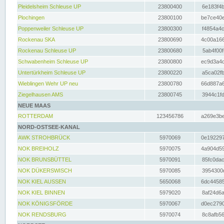
Pleidelsheim Schleuse UP
23800400
6e183f4b
Plochingen
23800100
be7ce40e
Poppenweiler Schleuse UP
23800300
f4854a4c
Rockenau SKA
23800690
4c00a166
Rockenau Schleuse UP
23800680
5ab4f00f
Schwabenheim Schleuse UP
23800800
ec9d3a4d
Untertürkheim Schleuse UP
23800220
a5ca02fb
Wieblingen Wehr UP neu
23800780
66d887a6
Ziegelhausen AMS
23800745
3944c1fd
NEUE MAAS
ROTTERDAM
123456786
a269e3be
NORD-OSTSEE-KANAL
AWK STROHBRÜCK
5970069
0e192297
NOK BREIHOLZ
5970075
4a904d59
NOK BRUNSBÜTTEL
5970091
85fc0dac
NOK DÜKERSWISCH
5970085
3954300d
NOK KIEL AUSSEN
5650068
6dc44585
NOK KIEL BINNEN
5979020
8af24d6a
NOK KÖNIGSFÖRDE
5970067
d0ec2790
NOK RENDSBURG
5970074
8c8afb56