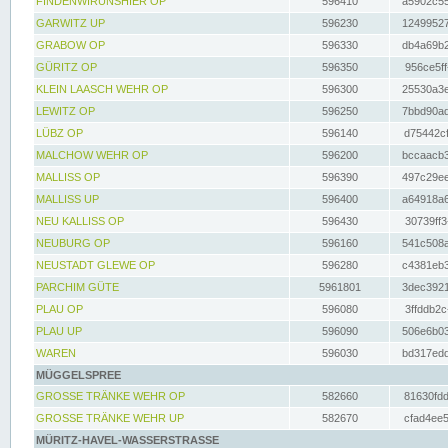
FINDENWIRUNSHIER OP
596410
a5902c55
GARWITZ UP
596230
12499527
GRABOW OP
596330
db4a69b2
GÜRITZ OP
596350
956ce5ff
KLEIN LAASCH WEHR OP
596300
25530a3e
LEWITZ OP
596250
7bbd90ad
LÜBZ OP
596140
d75442cf
MALCHOW WEHR OP
596200
bccaacb3
MALLISS OP
596390
497c29ee
MALLISS UP
596400
a64918a6
NEU KALLISS OP
596430
30739ff3
NEUBURG OP
596160
541c508a
NEUSTADT GLEWE OP
596280
c4381eb3
PARCHIM GÜTE
5961801
3dec3921
PLAU OP
596080
3ffddb2c
PLAU UP
596090
506e6b03
WAREN
596030
bd317edd
MÜGGELSPREE
GROSSE TRÄNKE WEHR OP
582660
81630fdd
GROSSE TRÄNKE WEHR UP
582670
cfad4ee5
MÜRITZ-HAVEL-WASSERSTRASSE