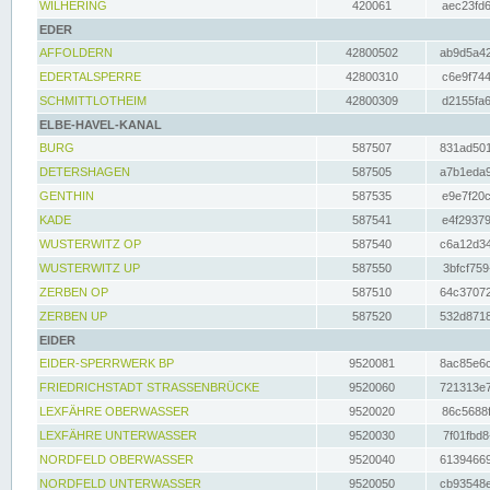
WILHERING
420061
aec23fd6
EDER
AFFOLDERN
42800502
ab9d5a42
EDERTALSPERRE
42800310
c6e9f744
SCHMITTLOTHEIM
42800309
d2155fa6
ELBE-HAVEL-KANAL
BURG
587507
831ad501
DETERSHAGEN
587505
a7b1eda9
GENTHIN
587535
e9e7f20c
KADE
587541
e4f29379
WUSTERWITZ OP
587540
c6a12d34
WUSTERWITZ UP
587550
3bfcf759
ZERBEN OP
587510
64c37072
ZERBEN UP
587520
532d8718
EIDER
EIDER-SPERRWERK BP
9520081
8ac85e6c
FRIEDRICHSTADT STRASSENBRÜCKE
9520060
721313e7
LEXFÄHRE OBERWASSER
9520020
86c5688f
LEXFÄHRE UNTERWASSER
9520030
7f01fbd8
NORDFELD OBERWASSER
9520040
61394669
NORDFELD UNTERWASSER
9520050
cb93548e