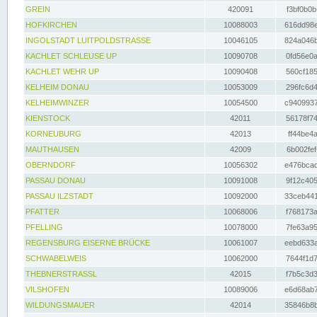
GREIN
420091
f3bf0b0b
HOFKIRCHEN
10088003
616dd98e
INGOLSTADT LUITPOLDSTRASSE
10046105
824a046b
KACHLET SCHLEUSE UP
10090708
0fd56e0a
KACHLET WEHR UP
10090408
560cf185
KELHEIM DONAU
10053009
296fc6d4
KELHEIMWINZER
10054500
c9409937
KIENSTOCK
42011
56178f74
KORNEUBURG
42013
ff44be4a
MAUTHAUSEN
42009
6b002fef
OBERNDORF
10056302
e476bcad
PASSAU DONAU
10091008
9f12c405
PASSAU ILZSTADT
10092000
33ceb441
PFATTER
10068006
f768173a
PFELLING
10078000
7fe63a95
REGENSBURG EISERNE BRÜCKE
10061007
eebd633a
SCHWABELWEIS
10062000
7644f1d7
THEBNERSTRASSL
42015
f7b5c3d3
VILSHOFEN
10089006
e6d68ab7
WILDUNGSMAUER
42014
35846b8b