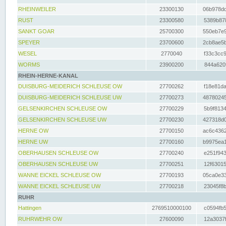
RHEINWEILER
23300130
06b978dd
RUST
23300580
5389b878
SANKT GOAR
25700300
550eb7e9
SPEYER
23700600
2cb8ae5b
WESEL
2770040
f33c3cc9
WORMS
23900200
844a620f
RHEIN-HERNE-KANAL
DUISBURG-MEIDERICH SCHLEUSE OW
27700262
f18e81da
DUISBURG-MEIDERICH SCHLEUSE UW
27700273
48780245
GELSENKIRCHEN SCHLEUSE OW
27700229
5b9f8134
GELSENKIRCHEN SCHLEUSE UW
27700230
427318d0
HERNE OW
27700150
ac6c4362
HERNE UW
27700160
b9975ea1
OBERHAUSEN SCHLEUSE OW
27700240
e251f943
OBERHAUSEN SCHLEUSE UW
27700251
12f63015
WANNE EICKEL SCHLEUSE OW
27700193
05ca0e33
WANNE EICKEL SCHLEUSE UW
27700218
23045f8b
RUHR
Hattingen
2769510000100
c0594fb5
RUHRWEHR OW
27600090
12a3037f