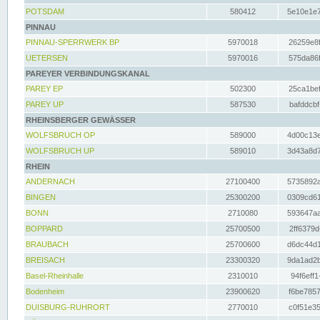
POTSDAM
580412
5e10e1e7
PINNAU
PINNAU-SPERRWERK BP
5970018
26259e8f
UETERSEN
5970016
575da86f
PAREYER VERBINDUNGSKANAL
PAREY EP
502300
25ca1bef
PAREY UP
587530
bafddcbf
RHEINSBERGER GEWÄSSER
WOLFSBRUCH OP
589000
4d00c13e
WOLFSBRUCH UP
589010
3d43a8d7
RHEIN
ANDERNACH
27100400
5735892a
BINGEN
25300200
0309cd61
BONN
2710080
593647aa
BOPPARD
25700500
2ff6379d
BRAUBACH
25700600
d6dc44d1
BREISACH
23300320
9da1ad2b
Basel-Rheinhalle
2310010
94f6eff1
Bodenheim
23900620
f6be7857
DUISBURG-RUHRORT
2770010
c0f51e35