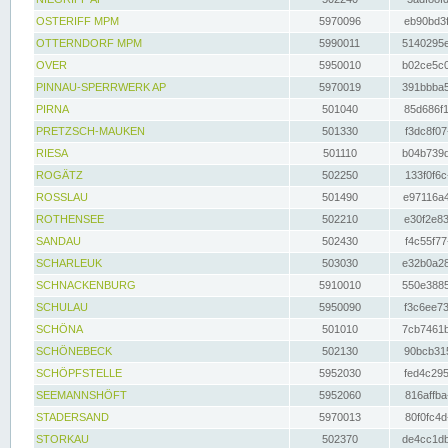
OSTERIFF MPM
5970096
eb90bd3f
OTTERNDORF MPM
5990011
5140295e
OVER
5950010
b02ce5c0
PINNAU-SPERRWERK AP
5970019
391bbba5
PIRNA
501040
85d686f1
PRETZSCH-MAUKEN
501330
f3dc8f07
RIESA
501110
b04b739d
ROGÄTZ
502250
133f0f6c
ROSSLAU
501490
e97116a4
ROTHENSEE
502210
e30f2e83
SANDAU
502430
f4c55f77
SCHARLEUK
503030
e32b0a28
SCHNACKENBURG
5910010
550e3885
SCHULAU
5950090
f3c6ee73
SCHÖNA
501010
7cb7461b
SCHÖNEBECK
502130
90bcb315
SCHÖPFSTELLE
5952030
fed4c295
SEEMANNSHÖFT
5952060
816affba
STADERSAND
5970013
80f0fc4d
STORKAU
502370
de4cc1db