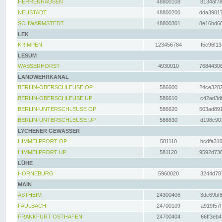
HERRENHAUSEN
48800108
8134af78
NEUSTADT
48800200
dda39817
SCHWARMSTEDT
48800301
8e16bd66
LEK
KRIMPEN
123456784
f5c96f13
LESUM
WASSERHORST
4930010
76844306
LANDWEHRKANAL
BERLIN-OBERSCHLEUSE OP
586600
24ce3282
BERLIN-OBERSCHLEUSE UP
586610
c42ad3df
BERLIN-UNTERSCHLEUSE OP
586620
503ad891
BERLIN-UNTERSCHLEUSE UP
586630
d198c901
LYCHENER GEWÄSSER
HIMMELPFORT OP
581110
bcdfa310
HIMMELPFORT UP
581120
9592d736
LÜHE
HORNEBURG
5960020
3244d787
MAIN
ASTHEIM
24300406
3de69bf8
FAULBACH
24700109
a919f57f
FRANKFURT OSTHAFEN
24700404
66ff3eb4