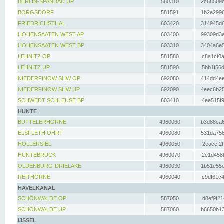
BERLIN-SPANDAU UP
580310
2c68509c
BORGSDORF
581591
1b2e2996
FRIEDRICHSTHAL
603420
314945d6
HOHENSAATEN WEST AP
603400
99309d3e
HOHENSAATEN WEST BP
603310
3404a6e5
LEHNITZ OP
581580
c8a1cf0a
LEHNITZ UP
581590
5bb1f56d
NIEDERFINOW SHW OP
692080
414dd4ee
NIEDERFINOW SHW UP
692090
4eec6b25
SCHWEDT SCHLEUSE BP
603410
4ee515f9
HUNTE
BUTTELERHÖRNE
4960060
b3d88ca6
ELSFLETH OHRT
4960080
531da758
HOLLERSIEL
4960050
2eacef2f
HUNTEBRÜCK
4960070
2e1d458b
OLDENBURG-DRIELAKE
4960030
1b51e55e
REITHÖRNE
4960040
c9df61c4
HAVELKANAL
SCHÖNWALDE OP
587050
d8ef9f21
SCHÖNWALDE UP
587060
b6650b13
IJSSEL