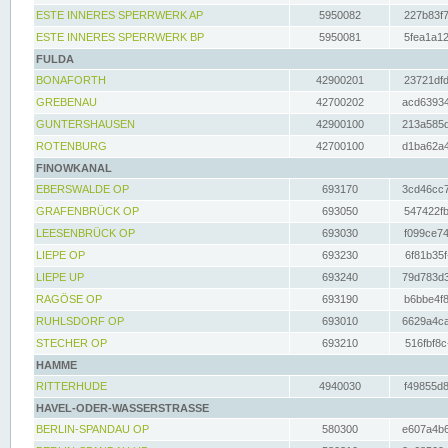
ESTE INNERES SPERRWERK AP
5950082
227b83f7
ESTE INNERES SPERRWERK BP
5950081
5fea1a12
FULDA
BONAFORTH
42900201
23721dfd
GREBENAU
42700202
acd63934
GUNTERSHAUSEN
42900100
213a585d
ROTENBURG
42700100
d1ba62a4
FINOWKANAL
EBERSWALDE OP
693170
3cd46cc7
GRAFENBRÜCK OP
693050
547422fb
LEESENBRÜCK OP
693030
f099ce74
LIEPE OP
693230
6f81b35f
LIEPE UP
693240
79d783d3
RAGÖSE OP
693190
b6bbe4f8
RUHLSDORF OP
693010
6629a4ca
STECHER OP
693210
516fbf8c
HAMME
RITTERHUDE
4940030
f49855d8
HAVEL-ODER-WASSERSTRASSE
BERLIN-SPANDAU OP
580300
e607a4b6