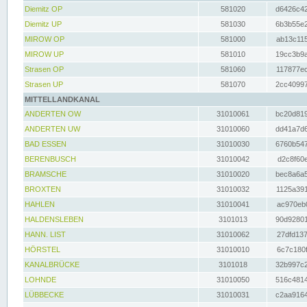
Diemitz OP
581020
d6426c42
Diemitz UP
581030
6b3b55e2
MIROW OP
581000
ab13c115
MIROW UP
581010
19cc3b9a
Strasen OP
581060
117877ec
Strasen UP
581070
2cc40997
MITTELLANDKANAL
ANDERTEN OW
31010061
bc20d819
ANDERTEN UW
31010060
dd41a7d6
BAD ESSEN
31010030
6760b547
BERENBUSCH
31010042
d2c8f60e
BRAMSCHE
31010020
bec8a6a5
BROXTEN
31010032
1125a391
HAHLEN
31010041
ac970eb0
HALDENSLEBEN
3101013
90d92801
HANN. LIST
31010062
27dfd137
HÖRSTEL
31010010
6c7c180f
KANALBRÜCKE
3101018
32b997c2
LOHNDE
31010050
516c4814
LÜBBECKE
31010031
c2aa9164