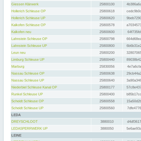
Giessen Klärwerk
25800100
4b386a6a
Hollerich Schleuse OP
25800618
cedc9b0c
Hollerich Schleuse UP
25800620
9beb7290
Kalkofen Schleuse OP
25800578
a7034573
Kalkofen neu
25800600
64f735fd
Lahnstein Schleuse OP
25800798
664d68ea
Lahnstein Schleuse UP
25800800
6b6b31e2
Leun neu
25800200
32807065
Limburg Schleuse UP
25800440
89038b42
Marburg
25830056
4e7a6cfa
Nassau Schleuse OP
25800638
29cb44a2
Nassau Schleuse UP
25800640
3a90a346
Niederbiel Schleuse Kanal OP
25800177
57c8e437
Runkel Schleuse UP
25800400
b85b17cc
Scheidt Schleuse OP
25800558
15a50d2b
Scheidt Schleuse UP
25800560
7dfe4776
LEDA
DREYSCHLOOT
3880010
d4df3617
LEDASPERRWERK UP
3880050
5e6ae93a
LEINE