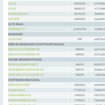
CELLE
48300105
b475386c
EITZE
48900237
47174d8f
MARKLENDORF
48700103
8b4f9f7c
RETHEM
48900204
5aaed954
ALTE MAAS
DORDRECHT
123456785
6c6f84c2
BODENSEE
KONSTANZ
906
aa9179c1
BERLIN-SPANDAUER-SCHIFFFAHRTSKANAL
BERLIN-PLÖTZENSEE OP
586640
ee52ce62
BERLIN-PLÖTZENSEE UP
586650
45721a68
DAHME-WASSERSTRASSE
BERLIN-SCHMÖCKWITZ
586810
6b595707
NEUE MÜHLE SCHLEUSE OP
586270
0e0dbcc9
NEUE MÜHLE SCHLEUSE UP
586280
c9a6c3bf
DORTMUND-EMS-KANAL
BERGESHÖVEDE
34000010
ade3a084
Groppenbruch
27700122
7bbdb421
HASEHUBBRÜCKE
3690010
04572010
HENRICHENBURG OW
27700111
70bee932