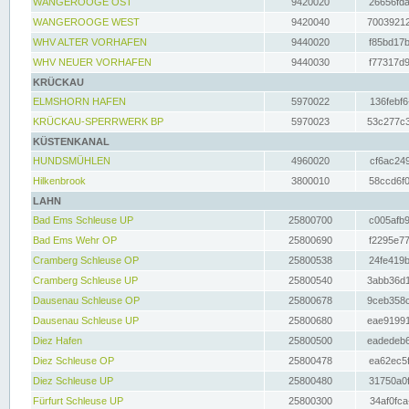
WANGEROOGE OST
9420020
26656fda
WANGEROOGE WEST
9420040
70039212
WHV ALTER VORHAFEN
9440020
f85bd17b
WHV NEUER VORHAFEN
9440030
f77317d9
KRÜCKAU
ELMSHORN HAFEN
5970022
136febf6
KRÜCKAU-SPERRWERK BP
5970023
53c277c3
KÜSTENKANAL
HUNDSMÜHLEN
4960020
cf6ac249
Hilkenbrook
3800010
58ccd6f0
LAHN
Bad Ems Schleuse UP
25800700
c005afb9
Bad Ems Wehr OP
25800690
f2295e77
Cramberg Schleuse OP
25800538
24fe419b
Cramberg Schleuse UP
25800540
3abb36d1
Dausenau Schleuse OP
25800678
9ceb358c
Dausenau Schleuse UP
25800680
eae91991
Diez Hafen
25800500
eadedeb6
Diez Schleuse OP
25800478
ea62ec5f
Diez Schleuse UP
25800480
31750a0f
Fürfurt Schleuse UP
25800300
34af0fca