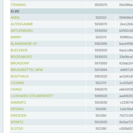
TÖNNING
9520070
00e386ac
ELBE
AKEN
502010
094b96e5
ALTENGAMME
5930070
2ee12b9a
ARTLENBURG
5930050
b3492c68
BARBY
502070
939f82ec
BLANKENESE UF
5952065
bacb459b
BLECKEDE
5930020
6aa1cd8e
BOIZENBURG
5930033
33e0bce0
BROKDORF
5970050
610ab204
BRUNSBÜTTEL MPM
5970094
d4f5f719
BUNTHAUS
5952020
ae1b91d0
COSWIG
501470
1ce53a59
CRANZ
5950070
e6b42536
CUXHAVEN STEUBENHÖFT
5990020
aad49293
DAMNATZ
5910030
c233674f
DESSAU
502000
1edc5fa4
DRESDEN
501060
70272185
DÖMITZ
5910025
6e3ea719
ELSTER
501390
c093b557