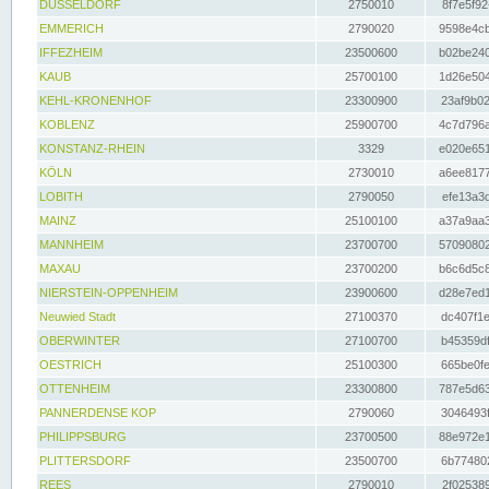
DÜSSELDORF
2750010
8f7e5f92
EMMERICH
2790020
9598e4cb
IFFEZHEIM
23500600
b02be240
KAUB
25700100
1d26e504
KEHL-KRONENHOF
23300900
23af9b02
KOBLENZ
25900700
4c7d796a
KONSTANZ-RHEIN
3329
e020e651
KÖLN
2730010
a6ee8177
LOBITH
2790050
efe13a3d
MAINZ
25100100
a37a9aa3
MANNHEIM
23700700
57090802
MAXAU
23700200
b6c6d5c8
NIERSTEIN-OPPENHEIM
23900600
d28e7ed1
Neuwied Stadt
27100370
dc407f1e
OBERWINTER
27100700
b45359df
OESTRICH
25100300
665be0fe
OTTENHEIM
23300800
787e5d63
PANNERDENSE KOP
2790060
3046493f
PHILIPPSBURG
23700500
88e972e1
PLITTERSDORF
23500700
6b774802
REES
2790010
2f025389