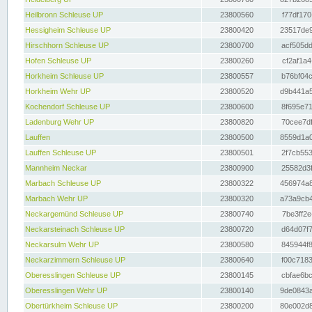
Heilbronn Schleuse UP
23800560
f77df170
Hessigheim Schleuse UP
23800420
23517de9
Hirschhorn Schleuse UP
23800700
acf505dd
Hofen Schleuse UP
23800260
cf2af1a4
Horkheim Schleuse UP
23800557
b76bf04c
Horkheim Wehr UP
23800520
d9b441a5
Kochendorf Schleuse UP
23800600
8f695e71
Ladenburg Wehr UP
23800820
70cee7df
Lauffen
23800500
8559d1a0
Lauffen Schleuse UP
23800501
2f7cb553
Mannheim Neckar
23800900
25582d3f
Marbach Schleuse UP
23800322
456974a8
Marbach Wehr UP
23800320
a73a9cb4
Neckargemünd Schleuse UP
23800740
7be3ff2e
Neckarsteinach Schleuse UP
23800720
d64d07f7
Neckarsulm Wehr UP
23800580
845944f8
Neckarzimmern Schleuse UP
23800640
f00c7183
Oberesslingen Schleuse UP
23800145
cbfae6bc
Oberesslingen Wehr UP
23800140
9de0843a
Obertürkheim Schleuse UP
23800200
80e002d8