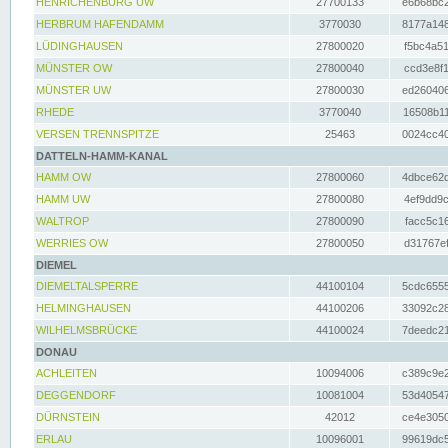
HENRICHENBURG UW
27700133
e6b68bc2
HERBRUM HAFENDAMM
3770030
8177a148
LÜDINGHAUSEN
27800020
f5bc4a51
MÜNSTER OW
27800040
ccd3e8f1
MÜNSTER UW
27800030
ed260406
RHEDE
3770040
16508b11
VERSEN TRENNSPITZE
25463
0024cc40
DATTELN-HAMM-KANAL
HAMM OW
27800060
4dbce62d
HAMM UW
27800080
4ef9dd9c
WALTROP
27800090
facc5c16
WERRIES OW
27800050
d31767ef
DIEMEL
DIEMELTALSPERRE
44100104
5cdc6555
HELMINGHAUSEN
44100206
33092c28
WILHELMSBRÜCKE
44100024
7deedc21
DONAU
ACHLEITEN
10094006
c389c9e2
DEGGENDORF
10081004
53d40547
DÜRNSTEIN
42012
ce4e3050
ERLAU
10096001
99619dc5