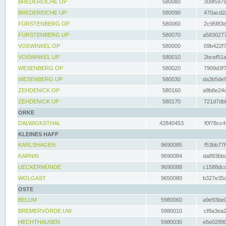
BREDEREICHE OP
580080
308f5979
BREDEREICHE UP
580090
470acd2a
FÜRSTENBERG OP
580060
2c95f83d
FÜRSTENBERG UP
580070
a5830277
VOßWINKEL OP
580000
09b422f7
VOßWINKEL UP
580010
2bcef51a
WESENBERG OP
580020
7909d3f7
WESENBERG UP
580030
da3b5de9
ZEHDENICK OP
580160
a9b8e24c
ZEHDENICK UP
580170
721d7dbf
ORKE
DALWIGKSTHAL
42840453
f0f78cc4
KLEINES HAFF
KARLSHAGEN
9690085
f53bb77f
KARNIN
9690084
da893bbd
UECKERMÜNDE
9690088
c1588dcc
WOLGAST
9650080
b327e35c
OSTE
BELUM
5980060
a9e93be0
BREMERVÖRDE UW
5980010
cf8a3ea2
HECHTHAUSEN
5980030
e5e02890