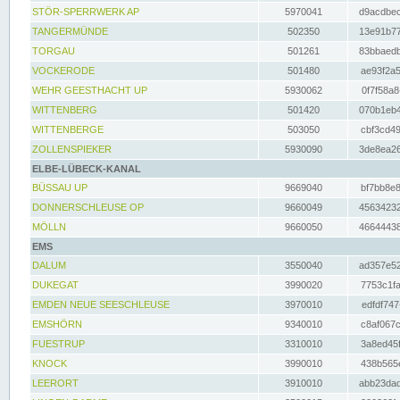
STÖR-SPERRWERK AP
5970041
d9acdbec
TANGERMÜNDE
502350
13e91b77
TORGAU
501261
83bbaedb
VOCKERODE
501480
ae93f2a5
WEHR GEESTHACHT UP
5930062
0f7f58a8
WITTENBERG
501420
070b1eb4
WITTENBERGE
503050
cbf3cd49
ZOLLENSPIEKER
5930090
3de8ea26
ELBE-LÜBECK-KANAL
BÜSSAU UP
9669040
bf7bb8e8
DONNERSCHLEUSE OP
9660049
45634232
MÖLLN
9660050
46644438
EMS
DALUM
3550040
ad357e52
DUKEGAT
3990020
7753c1fa
EMDEN NEUE SEESCHLEUSE
3970010
edfdf747
EMSHÖRN
9340010
c8af067c
FUESTRUP
3310010
3a8ed45f
KNOCK
3990010
438b565e
LEERORT
3910010
abb23dad