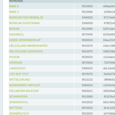
NORDSEE
BAKE A
9510063
e8daa3e2
BAKE Z
9510066
104fdc24
BORKUM FISCHERBALJE
9340020
8727ebfd
BORKUM SÜDSTRAND
9340030
478f21e9
BÜSUM
9510095
5287a3e1
DAGEBÜLL
9570040
6233e901
EIDER-SPERRWERK AP
9530010
04acd7e5
HELGOLAND BINNENHAFEN
9510070
c0ec139b
HELGOLAND SÜDHAFEN
9510075
0d8233b8
HUSUM
9530020
e114aeec
HÖRNUM
9570050
733755fd
LANGEOOG
9390010
a0c1dcb6
LIST AUF SYLT
9570070
5e92d73f
MITTELGRUND
9510132
3ff99b92
NORDERNEY RIFFGAT
9360010
c0244c0e
PELLWORM ANLEGER
9550021
2852b9ab
SCHARHÖRN
9510060
f0197bcf
SPIEKEROOG
9410010
662c4b5e
WITTDÜN
9570010
9c4c11f2
ZEHNERLOCH
9510010
e574d0af