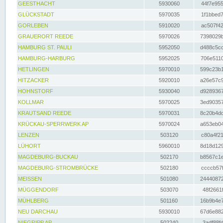
GEESTHACHT
5930060
44f7e955
GLÜCKSTADT
5970035
1f1bbed7
GORLEBEN
5910020
ac507f42
GRAUERORT REEDE
5970026
7398029b
HAMBURG ST. PAULI
5952050
d488c5cc
HAMBURG-HARBURG
5952025
706e5110
HETLINGEN
5970010
599c23b1
HITZACKER
5920010
a26e57c9
HOHNSTORF
5930040
d9289367
KOLLMAR
5970025
3ed90357
KRAUTSAND REEDE
5970031
8c20b4dc
KRÜCKAU-SPERRWERK AP
5970024
a653eb04
LENZEN
503120
c80a4f21
LÜHORT
5960010
8d18d129
MAGDEBURG-BUCKAU
502170
b8567c1e
MAGDEBURG-STROMBRÜCKE
502180
ccccb57f
MEISSEN
501080
24440872
MÜGGENDORF
503070
48f2661f
MÜHLBERG
501160
16b9b4e7
NEU DARCHAU
5930010
67d6e882
NIEGRIPP AP
502240
3adf88fd