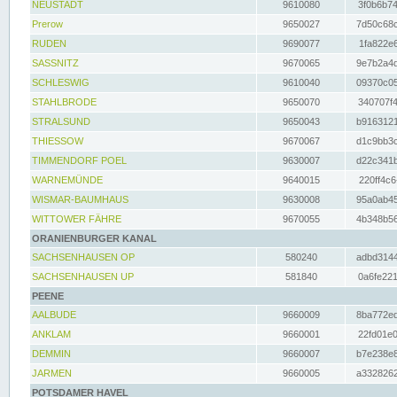
NEUSTADT
9610080
3f0b6b74
Prerow
9650027
7d50c68c
RUDEN
9690077
1fa822e6
SASSNITZ
9670065
9e7b2a4d
SCHLESWIG
9610040
09370c05
STAHLBRODE
9650070
340707f4
STRALSUND
9650043
b9163121
THIESSOW
9670067
d1c9bb3c
TIMMENDORF POEL
9630007
d22c341b
WARNEMÜNDE
9640015
220ff4c6
WISMAR-BAUMHAUS
9630008
95a0ab45
WITTOWER FÄHRE
9670055
4b348b56
ORANIENBURGER KANAL
SACHSENHAUSEN OP
580240
adbd3144
SACHSENHAUSEN UP
581840
0a6fe221
PEENE
AALBUDE
9660009
8ba772ed
ANKLAM
9660001
22fd01e0
DEMMIN
9660007
b7e238e8
JARMEN
9660005
a3328262
POTSDAMER HAVEL