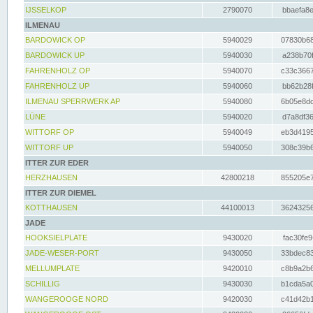
IJSSELKOP
2790070
bbaefa8e
ILMENAU
BARDOWICK OP
5940029
07830b68
BARDOWICK UP
5940030
a238b70f
FAHRENHOLZ OP
5940070
c33c3667
FAHRENHOLZ UP
5940060
bb62b28f
ILMENAU SPERRWERK AP
5940080
6b05e8dc
LÜNE
5940020
d7a8df36
WITTORF OP
5940049
eb3d4195
WITTORF UP
5940050
308c39b6
ITTER ZUR EDER
HERZHAUSEN
42800218
855205e7
ITTER ZUR DIEMEL
KOTTHAUSEN
44100013
36243256
JADE
HOOKSIELPLATE
9430020
fac30fe9
JADE-WESER-PORT
9430050
33bdec83
MELLUMPLATE
9420010
c8b9a2b6
SCHILLIG
9430030
b1cda5a0
WANGEROOGE NORD
9420030
c41d42b1