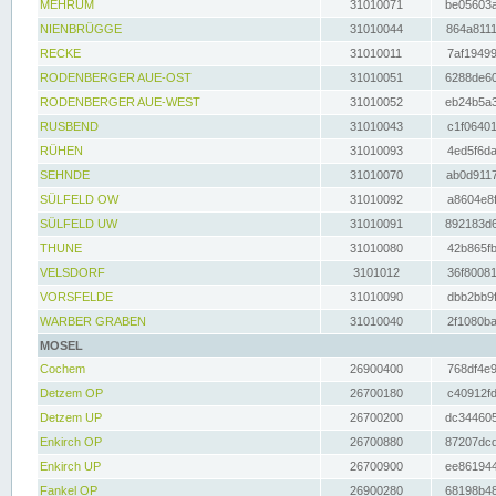
MEHRUM
31010071
be05603a
NIENBRÜGGE
31010044
864a8111
RECKE
31010011
7af19499
RODENBERGER AUE-OST
31010051
6288de60
RODENBERGER AUE-WEST
31010052
eb24b5a3
RUSBEND
31010043
c1f06401
RÜHEN
31010093
4ed5f6da
SEHNDE
31010070
ab0d9117
SÜLFELD OW
31010092
a8604e8f
SÜLFELD UW
31010091
892183d6
THUNE
31010080
42b865fb
VELSDORF
3101012
36f80081
VORSFELDE
31010090
dbb2bb9f
WARBER GRABEN
31010040
2f1080ba
MOSEL
Cochem
26900400
768df4e9
Detzem OP
26700180
c40912fd
Detzem UP
26700200
dc344605
Enkirch OP
26700880
87207dcd
Enkirch UP
26700900
ee861944
Fankel OP
26900280
68198b48