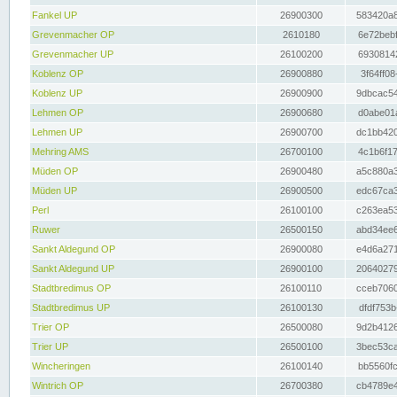
Fankel UP
26900300
583420a8
Grevenmacher OP
2610180
6e72bebf
Grevenmacher UP
26100200
69308142
Koblenz OP
26900880
3f64ff08
Koblenz UP
26900900
9dbcac54
Lehmen OP
26900680
d0abe01a
Lehmen UP
26900700
dc1bb420
Mehring AMS
26700100
4c1b6f17
Müden OP
26900480
a5c880a3
Müden UP
26900500
edc67ca3
Perl
26100100
c263ea53
Ruwer
26500150
abd34ee6
Sankt Aldegund OP
26900080
e4d6a271
Sankt Aldegund UP
26900100
20640279
Stadtbredimus OP
26100110
cceb7060
Stadtbredimus UP
26100130
dfdf753b
Trier OP
26500080
9d2b4126
Trier UP
26500100
3bec53ca
Wincheringen
26100140
bb5560fc
Wintrich OP
26700380
cb4789e4