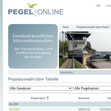
Hilfe
Link
Start
Pegelauswahl über Karte
Newsletter
Pegelauswahl über Tabelle
Pegelname
Nummer
UU
ALLER
AHLDEN
48900102
522286e2