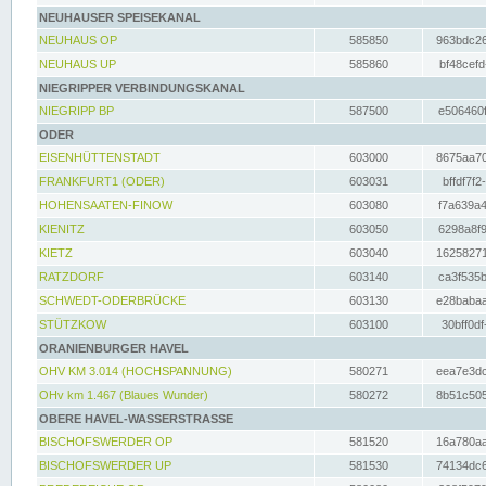
NEUHAUSER SPEISEKANAL
NEUHAUS OP
585850
963bdc26
NEUHAUS UP
585860
bf48cefd
NIEGRIPPER VERBINDUNGSKANAL
NIEGRIPP BP
587500
e506460f
ODER
EISENHÜTTENSTADT
603000
8675aa70
FRANKFURT1 (ODER)
603031
bffdf7f2
HOHENSAATEN-FINOW
603080
f7a639a4
KIENITZ
603050
6298a8f9
KIETZ
603040
16258271
RATZDORF
603140
ca3f535b
SCHWEDT-ODERBRÜCKE
603130
e28babaa
STÜTZKOW
603100
30bff0df
ORANIENBURGER HAVEL
OHV KM 3.014 (HOCHSPANNUNG)
580271
eea7e3dc
OHv km 1.467 (Blaues Wunder)
580272
8b51c505
OBERE HAVEL-WASSERSTRASSE
BISCHOFSWERDER OP
581520
16a780aa
BISCHOFSWERDER UP
581530
74134dc6