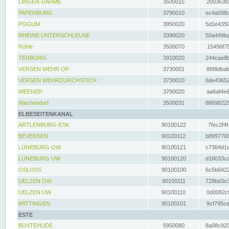
LINGEN-DARME
3500015
200363fc
PAPENBURG
3790010
ec4a598d
POGUM
3950020
5d1e4350
RHEINE UNTERSCHLEUSE
3390020
50a449ba
Rühle
3500070
15456f75
TERBORG
3910020
244cae8b
VERSEN WEHR OP
3730001
86f8dbab
VERSEN WEHRDURCHSTICH
3730010
6de43652
WEENER
3790020
aa6af4e6
Wachendorf
3500031
88698229
ELBESEITENKANAL
ARTLENBURG-ESK
90100122
7fec2f4f
BEVENSEN
90100112
b8997708
LÜNEBURG OW
90100121
c7364d1e
LÜNEBURG UW
90100120
d18033cd
OSLOSS
90100100
6c5b6422
UELZEN OW
90100111
728bd3e3
UELZEN UW
90100110
0d0082cf
WITTINGEN
90100101
9cf795ce
ESTE
BUXTEHUDE
5950080
8a08c920