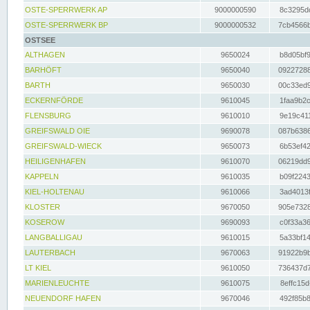
OSTE-SPERRWERK AP
9000000590
8c3295dc
OSTE-SPERRWERK BP
9000000532
7cb4566b
OSTSEE
ALTHAGEN
9650024
b8d05bf9
BARHÖFT
9650040
09227288
BARTH
9650030
00c33ed9
ECKERNFÖRDE
9610045
1faa9b2c
FLENSBURG
9610010
9e19c411
GREIFSWALD OIE
9690078
087b6386
GREIFSWALD-WIECK
9650073
6b53ef42
HEILIGENHAFEN
9610070
06219dd9
KAPPELN
9610035
b09f2243
KIEL-HOLTENAU
9610066
3ad4013f
KLOSTER
9670050
905e7328
KOSEROW
9690093
c0f33a36
LANGBALLIGAU
9610015
5a33bf14
LAUTERBACH
9670063
91922b9b
LT KIEL
9610050
736437d7
MARIENLEUCHTE
9610075
8effc15d
NEUENDORF HAFEN
9670046
492f85b8