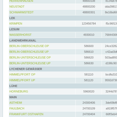
HERRENHAUSEN
48800108
8134af78
NEUSTADT
48800200
dda39817
SCHWARMSTEDT
48800301
8e16bd66
LEK
KRIMPEN
123456784
f5c96f13
LESUM
WASSERHORST
4930010
76844306
LANDWEHRKANAL
BERLIN-OBERSCHLEUSE OP
586600
24ce3282
BERLIN-OBERSCHLEUSE UP
586610
c42ad3df
BERLIN-UNTERSCHLEUSE OP
586620
503ad891
BERLIN-UNTERSCHLEUSE UP
586630
d198c901
LYCHENER GEWÄSSER
HIMMELPFORT OP
581110
bcdfa310
HIMMELPFORT UP
581120
9592d736
LÜHE
HORNEBURG
5960020
3244d787
MAIN
ASTHEIM
24300406
3de69bf8
FAULBACH
24700109
a919f57f
FRANKFURT OSTHAFEN
24700404
66ff3eb4