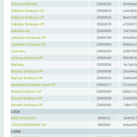
Giessen Klärwerk
25800100
4b386a6a
Hollerich Schleuse OP
25800618
cedc9b0c
Hollerich Schleuse UP
25800620
9beb7290
Kalkofen Schleuse OP
25800578
a7034573
Kalkofen neu
25800600
64f735fd
Lahnstein Schleuse OP
25800798
664d68ea
Lahnstein Schleuse UP
25800800
6b6b31e2
Leun neu
25800200
32807065
Limburg Schleuse UP
25800440
89038b42
Marburg
25830056
4e7a6cfa
Nassau Schleuse OP
25800638
29cb44a2
Nassau Schleuse UP
25800640
3a90a346
Niederbiel Schleuse Kanal OP
25800177
57c8e437
Runkel Schleuse UP
25800400
b85b17cc
Scheidt Schleuse OP
25800558
15a50d2b
Scheidt Schleuse UP
25800560
7dfe4776
LEDA
DREYSCHLOOT
3880010
d4df3617
LEDASPERRWERK UP
3880050
5e6ae93a
LEINE