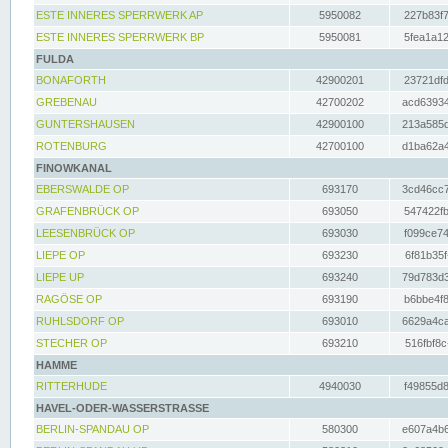
ESTE INNERES SPERRWERK AP
5950082
227b83f7
ESTE INNERES SPERRWERK BP
5950081
5fea1a12
FULDA
BONAFORTH
42900201
23721dfd
GREBENAU
42700202
acd63934
GUNTERSHAUSEN
42900100
213a585d
ROTENBURG
42700100
d1ba62a4
FINOWKANAL
EBERSWALDE OP
693170
3cd46cc7
GRAFENBRÜCK OP
693050
547422fb
LEESENBRÜCK OP
693030
f099ce74
LIEPE OP
693230
6f81b35f
LIEPE UP
693240
79d783d3
RAGÖSE OP
693190
b6bbe4f8
RUHLSDORF OP
693010
6629a4ca
STECHER OP
693210
516fbf8c
HAMME
RITTERHUDE
4940030
f49855d8
HAVEL-ODER-WASSERSTRASSE
BERLIN-SPANDAU OP
580300
e607a4b6