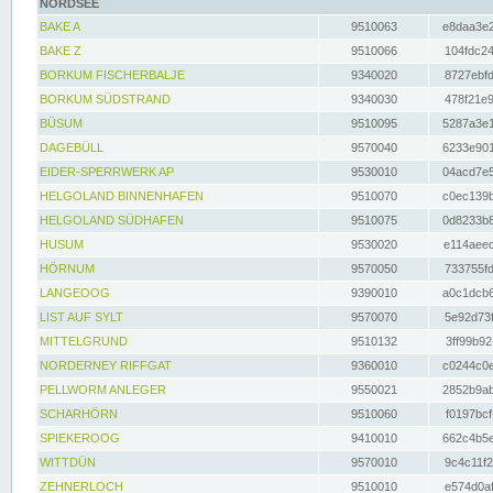
NORDSEE
BAKE A
9510063
e8daa3e2
BAKE Z
9510066
104fdc24
BORKUM FISCHERBALJE
9340020
8727ebfd
BORKUM SÜDSTRAND
9340030
478f21e9
BÜSUM
9510095
5287a3e1
DAGEBÜLL
9570040
6233e901
EIDER-SPERRWERK AP
9530010
04acd7e5
HELGOLAND BINNENHAFEN
9510070
c0ec139b
HELGOLAND SÜDHAFEN
9510075
0d8233b8
HUSUM
9530020
e114aeec
HÖRNUM
9570050
733755fd
LANGEOOG
9390010
a0c1dcb6
LIST AUF SYLT
9570070
5e92d73f
MITTELGRUND
9510132
3ff99b92
NORDERNEY RIFFGAT
9360010
c0244c0e
PELLWORM ANLEGER
9550021
2852b9ab
SCHARHÖRN
9510060
f0197bcf
SPIEKEROOG
9410010
662c4b5e
WITTDÜN
9570010
9c4c11f2
ZEHNERLOCH
9510010
e574d0af