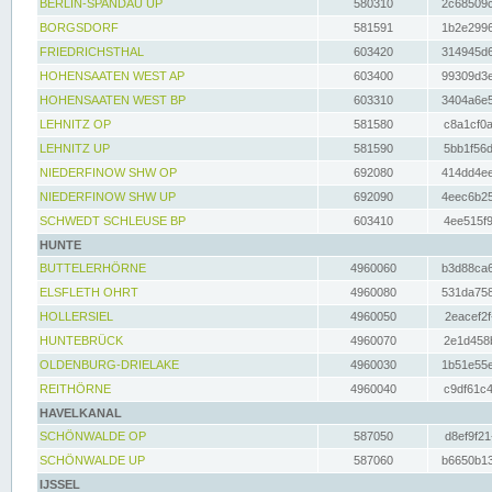
BERLIN-SPANDAU UP
580310
2c68509c
BORGSDORF
581591
1b2e2996
FRIEDRICHSTHAL
603420
314945d6
HOHENSAATEN WEST AP
603400
99309d3e
HOHENSAATEN WEST BP
603310
3404a6e5
LEHNITZ OP
581580
c8a1cf0a
LEHNITZ UP
581590
5bb1f56d
NIEDERFINOW SHW OP
692080
414dd4ee
NIEDERFINOW SHW UP
692090
4eec6b25
SCHWEDT SCHLEUSE BP
603410
4ee515f9
HUNTE
BUTTELERHÖRNE
4960060
b3d88ca6
ELSFLETH OHRT
4960080
531da758
HOLLERSIEL
4960050
2eacef2f
HUNTEBRÜCK
4960070
2e1d458b
OLDENBURG-DRIELAKE
4960030
1b51e55e
REITHÖRNE
4960040
c9df61c4
HAVELKANAL
SCHÖNWALDE OP
587050
d8ef9f21
SCHÖNWALDE UP
587060
b6650b13
IJSSEL