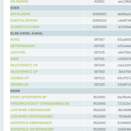
WILHERING
420061
aec23fd6
EDER
AFFOLDERN
42800502
ab9d5a42
EDERTALSPERRE
42800310
c6e9f744
SCHMITTLOTHEIM
42800309
d2155fa6
ELBE-HAVEL-KANAL
BURG
587507
831ad501
DETERSHAGEN
587505
a7b1eda9
GENTHIN
587535
e9e7f20c
KADE
587541
e4f29379
WUSTERWITZ OP
587540
c6a12d34
WUSTERWITZ UP
587550
3bfcf759
ZERBEN OP
587510
64c37072
ZERBEN UP
587520
532d8718
EIDER
EIDER-SPERRWERK BP
9520081
8ac85e6c
FRIEDRICHSTADT STRASSENBRÜCKE
9520060
721313e7
LEXFÄHRE OBERWASSER
9520020
86c5688f
LEXFÄHRE UNTERWASSER
9520030
7f01fbd8
NORDFELD OBERWASSER
9520040
61394669
NORDFELD UNTERWASSER
9520050
cb93548e