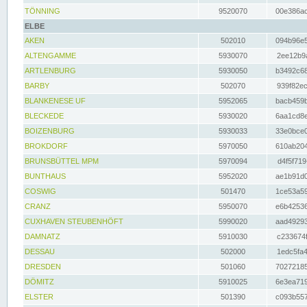
TÖNNING
9520070
00e386ac
ELBE
AKEN
502010
094b96e5
ALTENGAMME
5930070
2ee12b9a
ARTLENBURG
5930050
b3492c68
BARBY
502070
939f82ec
BLANKENESE UF
5952065
bacb459b
BLECKEDE
5930020
6aa1cd8e
BOIZENBURG
5930033
33e0bce0
BROKDORF
5970050
610ab204
BRUNSBÜTTEL MPM
5970094
d4f5f719
BUNTHAUS
5952020
ae1b91d0
COSWIG
501470
1ce53a59
CRANZ
5950070
e6b42536
CUXHAVEN STEUBENHÖFT
5990020
aad49293
DAMNATZ
5910030
c233674f
DESSAU
502000
1edc5fa4
DRESDEN
501060
70272185
DÖMITZ
5910025
6e3ea719
ELSTER
501390
c093b557