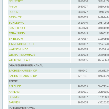
NEUSTADT
9610080
3f0b6b74
Prerow
9650027
7d50c68c
RUDEN
9690077
1fa822e6
SASSNITZ
9670065
9e7b2a4d
SCHLESWIG
9610040
09370c05
STAHLBRODE
9650070
340707f4
STRALSUND
9650043
b9163121
THIESSOW
9670067
d1c9bb3c
TIMMENDORF POEL
9630007
d22c341b
WARNEMÜNDE
9640015
220ff4c6
WISMAR-BAUMHAUS
9630008
95a0ab45
WITTOWER FÄHRE
9670055
4b348b56
ORANIENBURGER KANAL
SACHSENHAUSEN OP
580240
adbd3144
SACHSENHAUSEN UP
581840
0a6fe221
PEENE
AALBUDE
9660009
8ba772ed
ANKLAM
9660001
22fd01e0
DEMMIN
9660007
b7e238e8
JARMEN
9660005
a3328262
POTSDAMER HAVEL