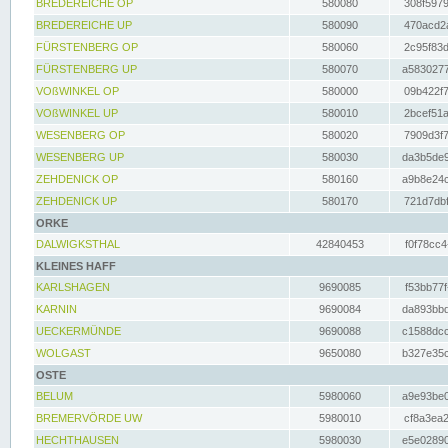
BREDEREICHE OP
580080
308f5979
BREDEREICHE UP
580090
470acd2a
FÜRSTENBERG OP
580060
2c95f83d
FÜRSTENBERG UP
580070
a5830277
VOßWINKEL OP
580000
09b422f7
VOßWINKEL UP
580010
2bcef51a
WESENBERG OP
580020
7909d3f7
WESENBERG UP
580030
da3b5de9
ZEHDENICK OP
580160
a9b8e24c
ZEHDENICK UP
580170
721d7dbf
ORKE
DALWIGKSTHAL
42840453
f0f78cc4
KLEINES HAFF
KARLSHAGEN
9690085
f53bb77f
KARNIN
9690084
da893bbd
UECKERMÜNDE
9690088
c1588dcc
WOLGAST
9650080
b327e35c
OSTE
BELUM
5980060
a9e93be0
BREMERVÖRDE UW
5980010
cf8a3ea2
HECHTHAUSEN
5980030
e5e02890