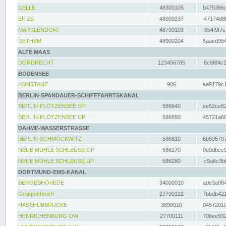
CELLE
48300105
b475386c
EITZE
48900237
47174d8f
MARKLENDORF
48700103
8b4f9f7c
RETHEM
48900204
5aaed954
ALTE MAAS
DORDRECHT
123456785
6c6f84c2
BODENSEE
KONSTANZ
906
aa9179c1
BERLIN-SPANDAUER-SCHIFFFAHRTSKANAL
BERLIN-PLÖTZENSEE OP
586640
ee52ce62
BERLIN-PLÖTZENSEE UP
586650
45721a68
DAHME-WASSERSTRASSE
BERLIN-SCHMÖCKWITZ
586810
6b595707
NEUE MÜHLE SCHLEUSE OP
586270
0e0dbcc9
NEUE MÜHLE SCHLEUSE UP
586280
c9a6c3bf
DORTMUND-EMS-KANAL
BERGESHÖVEDE
34000010
ade3a084
Groppenbruch
27700122
7bbdb421
HASEHUBBRÜCKE
3690010
04572010
HENRICHENBURG OW
27700111
70bee932