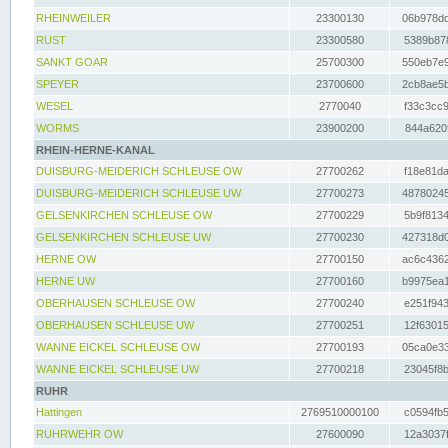
RHEINWEILER
23300130
06b978dd
RUST
23300580
5389b878
SANKT GOAR
25700300
550eb7e9
SPEYER
23700600
2cb8ae5b
WESEL
2770040
f33c3cc9
WORMS
23900200
844a620f
RHEIN-HERNE-KANAL
DUISBURG-MEIDERICH SCHLEUSE OW
27700262
f18e81da
DUISBURG-MEIDERICH SCHLEUSE UW
27700273
48780245
GELSENKIRCHEN SCHLEUSE OW
27700229
5b9f8134
GELSENKIRCHEN SCHLEUSE UW
27700230
427318d0
HERNE OW
27700150
ac6c4362
HERNE UW
27700160
b9975ea1
OBERHAUSEN SCHLEUSE OW
27700240
e251f943
OBERHAUSEN SCHLEUSE UW
27700251
12f63015
WANNE EICKEL SCHLEUSE OW
27700193
05ca0e33
WANNE EICKEL SCHLEUSE UW
27700218
23045f8b
RUHR
Hattingen
2769510000100
c0594fb5
RUHRWEHR OW
27600090
12a3037f