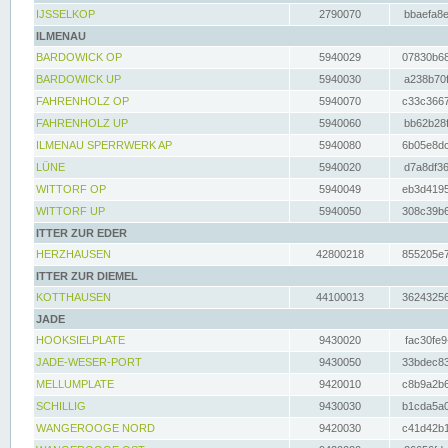
IJSSELKOP
2790070
bbaefa8e
ILMENAU
BARDOWICK OP
5940029
07830b68
BARDOWICK UP
5940030
a238b70f
FAHRENHOLZ OP
5940070
c33c3667
FAHRENHOLZ UP
5940060
bb62b28f
ILMENAU SPERRWERK AP
5940080
6b05e8dc
LÜNE
5940020
d7a8df36
WITTORF OP
5940049
eb3d4195
WITTORF UP
5940050
308c39b6
ITTER ZUR EDER
HERZHAUSEN
42800218
855205e7
ITTER ZUR DIEMEL
KOTTHAUSEN
44100013
36243256
JADE
HOOKSIELPLATE
9430020
fac30fe9
JADE-WESER-PORT
9430050
33bdec83
MELLUMPLATE
9420010
c8b9a2b6
SCHILLIG
9430030
b1cda5a0
WANGEROOGE NORD
9420030
c41d42b1