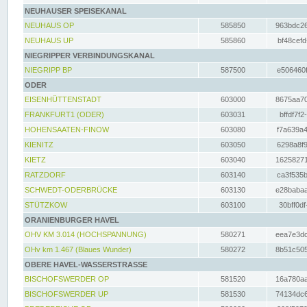
NEUHAUSER SPEISEKANAL
NEUHAUS OP
585850
963bdc26
NEUHAUS UP
585860
bf48cefd
NIEGRIPPER VERBINDUNGSKANAL
NIEGRIPP BP
587500
e506460f
ODER
EISENHÜTTENSTADT
603000
8675aa70
FRANKFURT1 (ODER)
603031
bffdf7f2
HOHENSAATEN-FINOW
603080
f7a639a4
KIENITZ
603050
6298a8f9
KIETZ
603040
16258271
RATZDORF
603140
ca3f535b
SCHWEDT-ODERBRÜCKE
603130
e28babaa
STÜTZKOW
603100
30bff0df
ORANIENBURGER HAVEL
OHV KM 3.014 (HOCHSPANNUNG)
580271
eea7e3dc
OHv km 1.467 (Blaues Wunder)
580272
8b51c505
OBERE HAVEL-WASSERSTRASSE
BISCHOFSWERDER OP
581520
16a780aa
BISCHOFSWERDER UP
581530
74134dc6