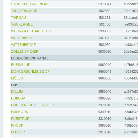
STÖR-SPERRWERK AP
5970041
d9acdbec
TANGERMÜNDE
502350
13e91b77
TORGAU
501261
83bbaedb
VOCKERODE
501480
ae93f2a5
WEHR GEESTHACHT UP
5930062
0f7f58a8
WITTENBERG
501420
070b1eb4
WITTENBERGE
503050
cbf3cd49
ZOLLENSPIEKER
5930090
3de8ea26
ELBE-LÜBECK-KANAL
BÜSSAU UP
9669040
bf7bb8e8
DONNERSCHLEUSE OP
9660049
45634232
MÖLLN
9660050
46644438
EMS
DALUM
3550040
ad357e52
DUKEGAT
3990020
7753c1fa
EMDEN NEUE SEESCHLEUSE
3970010
edfdf747
EMSHÖRN
9340010
c8af067c
FUESTRUP
3310010
3a8ed45f
KNOCK
3990010
438b565e
LEERORT
3910010
abb23dad