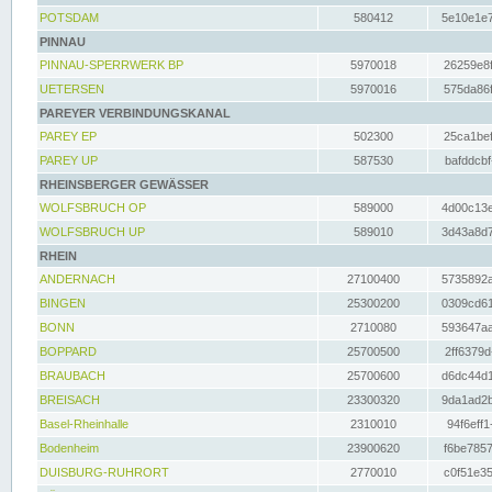
POTSDAM
580412
5e10e1e7
PINNAU
PINNAU-SPERRWERK BP
5970018
26259e8f
UETERSEN
5970016
575da86f
PAREYER VERBINDUNGSKANAL
PAREY EP
502300
25ca1bef
PAREY UP
587530
bafddcbf
RHEINSBERGER GEWÄSSER
WOLFSBRUCH OP
589000
4d00c13e
WOLFSBRUCH UP
589010
3d43a8d7
RHEIN
ANDERNACH
27100400
5735892a
BINGEN
25300200
0309cd61
BONN
2710080
593647aa
BOPPARD
25700500
2ff6379d
BRAUBACH
25700600
d6dc44d1
BREISACH
23300320
9da1ad2b
Basel-Rheinhalle
2310010
94f6eff1
Bodenheim
23900620
f6be7857
DUISBURG-RUHRORT
2770010
c0f51e35