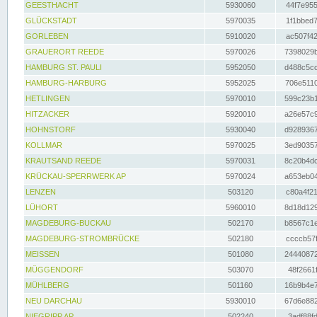
GEESTHACHT
5930060
44f7e955
GLÜCKSTADT
5970035
1f1bbed7
GORLEBEN
5910020
ac507f42
GRAUERORT REEDE
5970026
7398029b
HAMBURG ST. PAULI
5952050
d488c5cc
HAMBURG-HARBURG
5952025
706e5110
HETLINGEN
5970010
599c23b1
HITZACKER
5920010
a26e57c9
HOHNSTORF
5930040
d9289367
KOLLMAR
5970025
3ed90357
KRAUTSAND REEDE
5970031
8c20b4dc
KRÜCKAU-SPERRWERK AP
5970024
a653eb04
LENZEN
503120
c80a4f21
LÜHORT
5960010
8d18d129
MAGDEBURG-BUCKAU
502170
b8567c1e
MAGDEBURG-STROMBRÜCKE
502180
ccccb57f
MEISSEN
501080
24440872
MÜGGENDORF
503070
48f2661f
MÜHLBERG
501160
16b9b4e7
NEU DARCHAU
5930010
67d6e882
NIEGRIPP AP
502240
3adf88fd