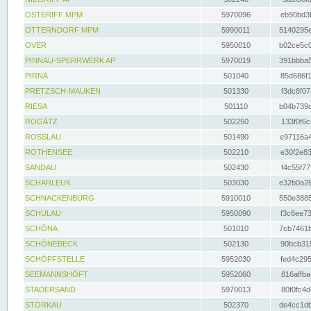
OSTERIFF MPM
5970096
eb90bd3f
OTTERNDORF MPM
5990011
5140295e
OVER
5950010
b02ce5c0
PINNAU-SPERRWERK AP
5970019
391bbba5
PIRNA
501040
85d686f1
PRETZSCH-MAUKEN
501330
f3dc8f07
RIESA
501110
b04b739d
ROGÄTZ
502250
133f0f6c
ROSSLAU
501490
e97116a4
ROTHENSEE
502210
e30f2e83
SANDAU
502430
f4c55f77
SCHARLEUK
503030
e32b0a28
SCHNACKENBURG
5910010
550e3885
SCHULAU
5950090
f3c6ee73
SCHÖNA
501010
7cb7461b
SCHÖNEBECK
502130
90bcb315
SCHÖPFSTELLE
5952030
fed4c295
SEEMANNSHÖFT
5952060
816affba
STADERSAND
5970013
80f0fc4d
STORKAU
502370
de4cc1db