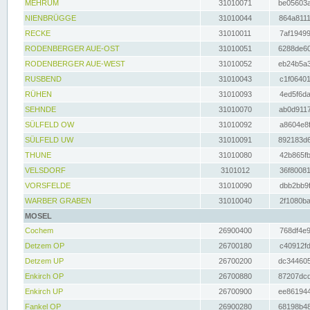
MEHRUM
31010071
be05603a
NIENBRÜGGE
31010044
864a8111
RECKE
31010011
7af19499
RODENBERGER AUE-OST
31010051
6288de60
RODENBERGER AUE-WEST
31010052
eb24b5a3
RUSBEND
31010043
c1f06401
RÜHEN
31010093
4ed5f6da
SEHNDE
31010070
ab0d9117
SÜLFELD OW
31010092
a8604e8f
SÜLFELD UW
31010091
892183d6
THUNE
31010080
42b865fb
VELSDORF
3101012
36f80081
VORSFELDE
31010090
dbb2bb9f
WARBER GRABEN
31010040
2f1080ba
MOSEL
Cochem
26900400
768df4e9
Detzem OP
26700180
c40912fd
Detzem UP
26700200
dc344605
Enkirch OP
26700880
87207dcd
Enkirch UP
26700900
ee861944
Fankel OP
26900280
68198b48