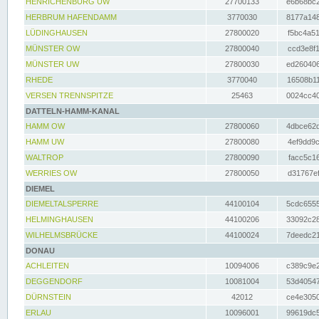
HENRICHENBURG UW
27700133
e6b68bc2
HERBRUM HAFENDAMM
3770030
8177a148
LÜDINGHAUSEN
27800020
f5bc4a51
MÜNSTER OW
27800040
ccd3e8f1
MÜNSTER UW
27800030
ed260406
RHEDE
3770040
16508b11
VERSEN TRENNSPITZE
25463
0024cc40
DATTELN-HAMM-KANAL
HAMM OW
27800060
4dbce62d
HAMM UW
27800080
4ef9dd9c
WALTROP
27800090
facc5c16
WERRIES OW
27800050
d31767ef
DIEMEL
DIEMELTALSPERRE
44100104
5cdc6555
HELMINGHAUSEN
44100206
33092c28
WILHELMSBRÜCKE
44100024
7deedc21
DONAU
ACHLEITEN
10094006
c389c9e2
DEGGENDORF
10081004
53d40547
DÜRNSTEIN
42012
ce4e3050
ERLAU
10096001
99619dc5