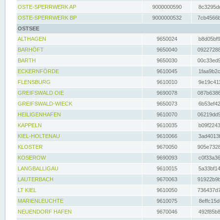
OSTE-SPERRWERK AP
9000000590
8c3295dc
OSTE-SPERRWERK BP
9000000532
7cb4566b
OSTSEE
ALTHAGEN
9650024
b8d05bf9
BARHÖFT
9650040
09227288
BARTH
9650030
00c33ed9
ECKERNFÖRDE
9610045
1faa9b2c
FLENSBURG
9610010
9e19c411
GREIFSWALD OIE
9690078
087b6386
GREIFSWALD-WIECK
9650073
6b53ef42
HEILIGENHAFEN
9610070
06219dd9
KAPPELN
9610035
b09f2243
KIEL-HOLTENAU
9610066
3ad4013f
KLOSTER
9670050
905e7328
KOSEROW
9690093
c0f33a36
LANGBALLIGAU
9610015
5a33bf14
LAUTERBACH
9670063
91922b9b
LT KIEL
9610050
736437d7
MARIENLEUCHTE
9610075
8effc15d
NEUENDORF HAFEN
9670046
492f85b8