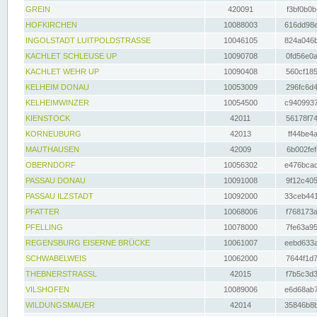
GREIN
420091
f3bf0b0b
HOFKIRCHEN
10088003
616dd98e
INGOLSTADT LUITPOLDSTRASSE
10046105
824a046b
KACHLET SCHLEUSE UP
10090708
0fd56e0a
KACHLET WEHR UP
10090408
560cf185
KELHEIM DONAU
10053009
296fc6d4
KELHEIMWINZER
10054500
c9409937
KIENSTOCK
42011
56178f74
KORNEUBURG
42013
ff44be4a
MAUTHAUSEN
42009
6b002fef
OBERNDORF
10056302
e476bcad
PASSAU DONAU
10091008
9f12c405
PASSAU ILZSTADT
10092000
33ceb441
PFATTER
10068006
f768173a
PFELLING
10078000
7fe63a95
REGENSBURG EISERNE BRÜCKE
10061007
eebd633a
SCHWABELWEIS
10062000
7644f1d7
THEBNERSTRASSL
42015
f7b5c3d3
VILSHOFEN
10089006
e6d68ab7
WILDUNGSMAUER
42014
35846b8b