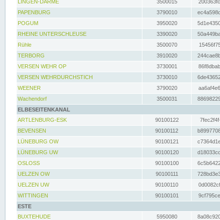
LINGEN-DARME
3500015
200363fc
PAPENBURG
3790010
ec4a598d
POGUM
3950020
5d1e4350
RHEINE UNTERSCHLEUSE
3390020
50a449ba
Rühle
3500070
15456f75
TERBORG
3910020
244cae8b
VERSEN WEHR OP
3730001
86f8dbab
VERSEN WEHRDURCHSTICH
3730010
6de43652
WEENER
3790020
aa6af4e6
Wachendorf
3500031
88698229
ELBESEITENKANAL
ARTLENBURG-ESK
90100122
7fec2f4f
BEVENSEN
90100112
b8997708
LÜNEBURG OW
90100121
c7364d1e
LÜNEBURG UW
90100120
d18033cd
OSLOSS
90100100
6c5b6422
UELZEN OW
90100111
728bd3e3
UELZEN UW
90100110
0d0082cf
WITTINGEN
90100101
9cf795ce
ESTE
BUXTEHUDE
5950080
8a08c920