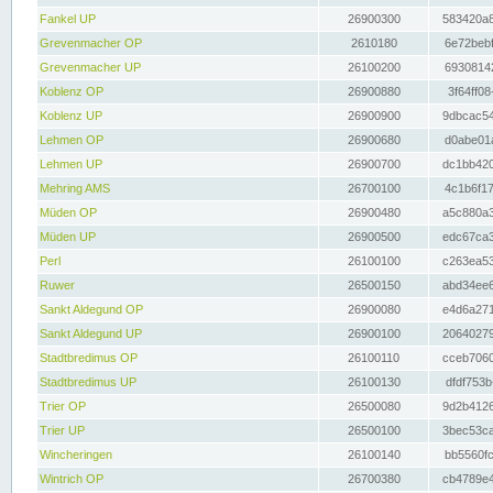
Fankel UP
26900300
583420a8
Grevenmacher OP
2610180
6e72bebf
Grevenmacher UP
26100200
69308142
Koblenz OP
26900880
3f64ff08
Koblenz UP
26900900
9dbcac54
Lehmen OP
26900680
d0abe01a
Lehmen UP
26900700
dc1bb420
Mehring AMS
26700100
4c1b6f17
Müden OP
26900480
a5c880a3
Müden UP
26900500
edc67ca3
Perl
26100100
c263ea53
Ruwer
26500150
abd34ee6
Sankt Aldegund OP
26900080
e4d6a271
Sankt Aldegund UP
26900100
20640279
Stadtbredimus OP
26100110
cceb7060
Stadtbredimus UP
26100130
dfdf753b
Trier OP
26500080
9d2b4126
Trier UP
26500100
3bec53ca
Wincheringen
26100140
bb5560fc
Wintrich OP
26700380
cb4789e4