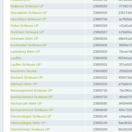
Heilbronn Schleuse UP
23800560
f77df170
Hessigheim Schleuse UP
23800420
23517de9
Hirschhorn Schleuse UP
23800700
acf505dd
Hofen Schleuse UP
23800260
cf2af1a4
Horkheim Schleuse UP
23800557
b76bf04c
Horkheim Wehr UP
23800520
d9b441a5
Kochendorf Schleuse UP
23800600
8f695e71
Ladenburg Wehr UP
23800820
70cee7df
Lauffen
23800500
8559d1a0
Lauffen Schleuse UP
23800501
2f7cb553
Mannheim Neckar
23800900
25582d3f
Marbach Schleuse UP
23800322
456974a8
Marbach Wehr UP
23800320
a73a9cb4
Neckargemünd Schleuse UP
23800740
7be3ff2e
Neckarsteinach Schleuse UP
23800720
d64d07f7
Neckarsulm Wehr UP
23800580
845944f8
Neckarzimmern Schleuse UP
23800640
f00c7183
Oberesslingen Schleuse UP
23800145
cbfae6bc
Oberesslingen Wehr UP
23800140
9de0843a
Obertürkheim Schleuse UP
23800200
80e002d8