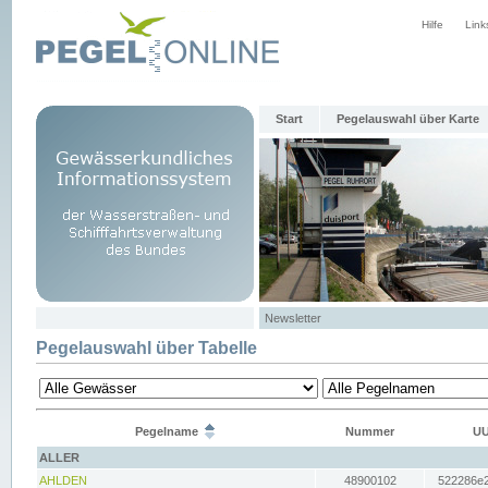
Hilfe
Link
Start
Pegelauswahl über Karte
Newsletter
Pegelauswahl über Tabelle
Pegelname
Nummer
UU
ALLER
AHLDEN
48900102
522286e2