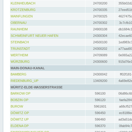
KLEINHEUBACH
24700200
355b02d2
KROTZENBURG
24700335
27eed51b
MAINFLINGEN
24700325
4627475d
OBERNAU
24700302
3c7cfb10
RAUNHEIM
24900108
db1684c1
SCHWEINFURT NEUER HAFEN
24300304
42ecae60
STEINBACH
24500100
1ed983c3
TRUNSTADT
24300202
a77aad00
WERTHEIM
24709089
0e065a22
WÜRZBURG
24300600
915d76e1
MAIN-DONAU-KANAL
BAMBERG
24300042
ff02f181
RIEDENBURG_UP
13409200
4a69e82e
MÜRITZ-ELDE-WASSERSTRASSE
BARKOW OP
596100
06d86c6b
BOBZIN OP
596120
faefa284
BUROW
5961601
a68cf527
DÖMITZ OP
596450
ec8188ee
DÖMITZ UP
596460
ad3a51da
ELDENA OP
596370
0fab94c7