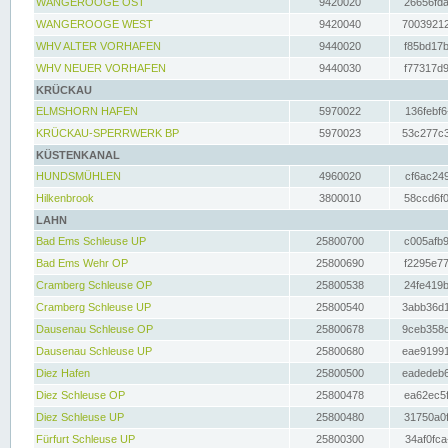
WANGEROOGE OST
9420020
26656fda
WANGEROOGE WEST
9420040
70039212
WHV ALTER VORHAFEN
9440020
f85bd17b
WHV NEUER VORHAFEN
9440030
f77317d9
KRÜCKAU
ELMSHORN HAFEN
5970022
136febf6
KRÜCKAU-SPERRWERK BP
5970023
53c277c3
KÜSTENKANAL
HUNDSMÜHLEN
4960020
cf6ac249
Hilkenbrook
3800010
58ccd6f0
LAHN
Bad Ems Schleuse UP
25800700
c005afb9
Bad Ems Wehr OP
25800690
f2295e77
Cramberg Schleuse OP
25800538
24fe419b
Cramberg Schleuse UP
25800540
3abb36d1
Dausenau Schleuse OP
25800678
9ceb358c
Dausenau Schleuse UP
25800680
eae91991
Diez Hafen
25800500
eadedeb6
Diez Schleuse OP
25800478
ea62ec5f
Diez Schleuse UP
25800480
31750a0f
Fürfurt Schleuse UP
25800300
34af0fca