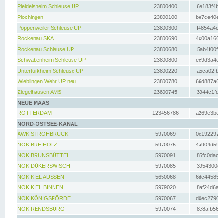
Pleidelsheim Schleuse UP
23800400
6e183f4b
Plochingen
23800100
be7ce40e
Poppenweiler Schleuse UP
23800300
f4854a4c
Rockenau SKA
23800690
4c00a166
Rockenau Schleuse UP
23800680
5ab4f00f
Schwabenheim Schleuse UP
23800800
ec9d3a4d
Untertürkheim Schleuse UP
23800220
a5ca02fb
Wieblingen Wehr UP neu
23800780
66d887a6
Ziegelhausen AMS
23800745
3944c1fd
NEUE MAAS
ROTTERDAM
123456786
a269e3be
NORD-OSTSEE-KANAL
AWK STROHBRÜCK
5970069
0e192297
NOK BREIHOLZ
5970075
4a904d59
NOK BRUNSBÜTTEL
5970091
85fc0dac
NOK DÜKERSWISCH
5970085
3954300d
NOK KIEL AUSSEN
5650068
6dc44585
NOK KIEL BINNEN
5979020
8af24d6a
NOK KÖNIGSFÖRDE
5970067
d0ec2790
NOK RENDSBURG
5970074
8c8afb56