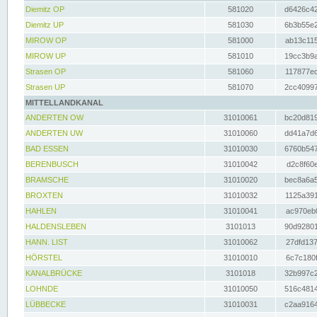
Diemitz OP
581020
d6426c42
Diemitz UP
581030
6b3b55e2
MIROW OP
581000
ab13c115
MIROW UP
581010
19cc3b9a
Strasen OP
581060
117877ec
Strasen UP
581070
2cc40997
MITTELLANDKANAL
ANDERTEN OW
31010061
bc20d819
ANDERTEN UW
31010060
dd41a7d6
BAD ESSEN
31010030
6760b547
BERENBUSCH
31010042
d2c8f60e
BRAMSCHE
31010020
bec8a6a5
BROXTEN
31010032
1125a391
HAHLEN
31010041
ac970eb0
HALDENSLEBEN
3101013
90d92801
HANN. LIST
31010062
27dfd137
HÖRSTEL
31010010
6c7c180f
KANALBRÜCKE
3101018
32b997c2
LOHNDE
31010050
516c4814
LÜBBECKE
31010031
c2aa9164