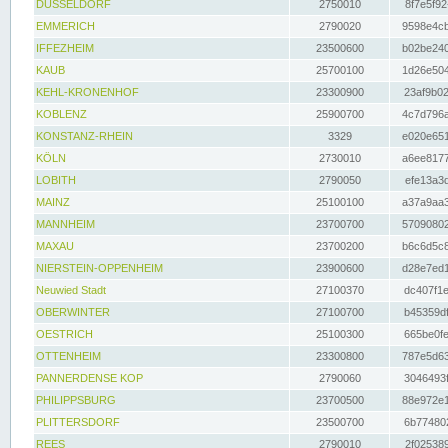
DÜSSELDORF
2750010
8f7e5f92
EMMERICH
2790020
9598e4cb
IFFEZHEIM
23500600
b02be240
KAUB
25700100
1d26e504
KEHL-KRONENHOF
23300900
23af9b02
KOBLENZ
25900700
4c7d796a
KONSTANZ-RHEIN
3329
e020e651
KÖLN
2730010
a6ee8177
LOBITH
2790050
efe13a3d
MAINZ
25100100
a37a9aa3
MANNHEIM
23700700
57090802
MAXAU
23700200
b6c6d5c8
NIERSTEIN-OPPENHEIM
23900600
d28e7ed1
Neuwied Stadt
27100370
dc407f1e
OBERWINTER
27100700
b45359df
OESTRICH
25100300
665be0fe
OTTENHEIM
23300800
787e5d63
PANNERDENSE KOP
2790060
3046493f
PHILIPPSBURG
23700500
88e972e1
PLITTERSDORF
23500700
6b774802
REES
2790010
2f025389