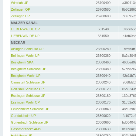
Wintrich UP
26700400
a392113c
Zeltingen OP
26700580
8b802863
Zeltingen UP
26700600
d867e7e9
MALZER KANAL
LIEBENWALDE OP
581540
3f8ceb6d
LIEBENWALDE UP
581550
a1cf60be
NECKAR
Aldingen Schleuse UP
23800280
dfdfb4ff
Beihingen Wehr UP
23800360
8a2e3048
Besigheim SKA
23800460
46d8ed02
Besigheim Schleuse UP
23800480
57db82c7
Besigheim Wehr UP
23800440
42c11b7a
Cannstatt Schleuse UP
23800240
7068d262
Deizisau Schleuse UP
23800120
c5b6243d
Esslingen Schleuse UP
23800180
130a3761
Esslingen Wehr OP
23800176
31c32a38
Feudenheim Schleuse UP
23800840
48a939b9
Gundelsheim UP
23800620
fc1072e4
Guttenbach Schleuse UP
23800660
bd36404b
Hassmersheim AMS
23800630
0e1b8ae0
Heidelberg UP
23800760
827b2685