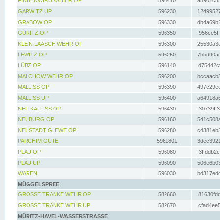
FINDENWIRUNSHIER OP
596410
a5902c55
GARWITZ UP
596230
12499527
GRABOW OP
596330
db4a69b2
GÜRITZ OP
596350
956ce5ff
KLEIN LAASCH WEHR OP
596300
25530a3e
LEWITZ OP
596250
7bbd90ad
LÜBZ OP
596140
d75442cf
MALCHOW WEHR OP
596200
bccaacb3
MALLISS OP
596390
497c29ee
MALLISS UP
596400
a64918a6
NEU KALLISS OP
596430
30739ff3
NEUBURG OP
596160
541c508a
NEUSTADT GLEWE OP
596280
c4381eb3
PARCHIM GÜTE
5961801
3dec3921
PLAU OP
596080
3ffddb2c
PLAU UP
596090
506e6b03
WAREN
596030
bd317edd
MÜGGELSPREE
GROSSE TRÄNKE WEHR OP
582660
81630fdd
GROSSE TRÄNKE WEHR UP
582670
cfad4ee5
MÜRITZ-HAVEL-WASSERSTRASSE