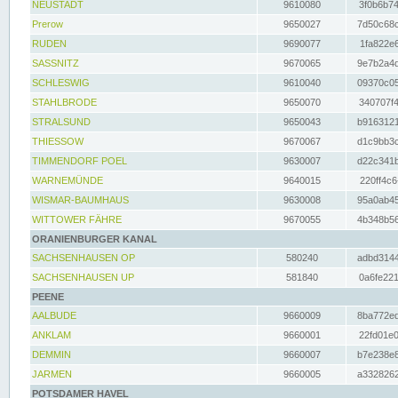
NEUSTADT
9610080
3f0b6b74
Prerow
9650027
7d50c68c
RUDEN
9690077
1fa822e6
SASSNITZ
9670065
9e7b2a4d
SCHLESWIG
9610040
09370c05
STAHLBRODE
9650070
340707f4
STRALSUND
9650043
b9163121
THIESSOW
9670067
d1c9bb3c
TIMMENDORF POEL
9630007
d22c341b
WARNEMÜNDE
9640015
220ff4c6
WISMAR-BAUMHAUS
9630008
95a0ab45
WITTOWER FÄHRE
9670055
4b348b56
ORANIENBURGER KANAL
SACHSENHAUSEN OP
580240
adbd3144
SACHSENHAUSEN UP
581840
0a6fe221
PEENE
AALBUDE
9660009
8ba772ed
ANKLAM
9660001
22fd01e0
DEMMIN
9660007
b7e238e8
JARMEN
9660005
a3328262
POTSDAMER HAVEL