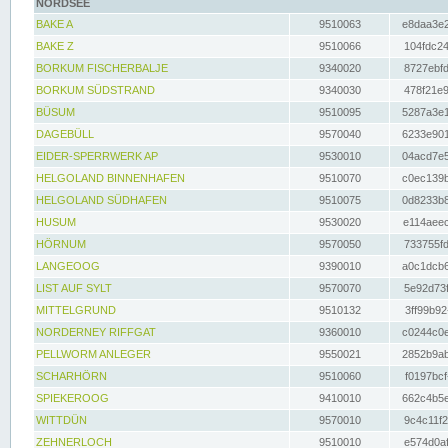
NORDSEE
BAKE A
9510063
e8daa3e2
BAKE Z
9510066
104fdc24
BORKUM FISCHERBALJE
9340020
8727ebfd
BORKUM SÜDSTRAND
9340030
478f21e9
BÜSUM
9510095
5287a3e1
DAGEBÜLL
9570040
6233e901
EIDER-SPERRWERK AP
9530010
04acd7e5
HELGOLAND BINNENHAFEN
9510070
c0ec139b
HELGOLAND SÜDHAFEN
9510075
0d8233b8
HUSUM
9530020
e114aeec
HÖRNUM
9570050
733755fd
LANGEOOG
9390010
a0c1dcb6
LIST AUF SYLT
9570070
5e92d73f
MITTELGRUND
9510132
3ff99b92
NORDERNEY RIFFGAT
9360010
c0244c0e
PELLWORM ANLEGER
9550021
2852b9ab
SCHARHÖRN
9510060
f0197bcf
SPIEKEROOG
9410010
662c4b5e
WITTDÜN
9570010
9c4c11f2
ZEHNERLOCH
9510010
e574d0af