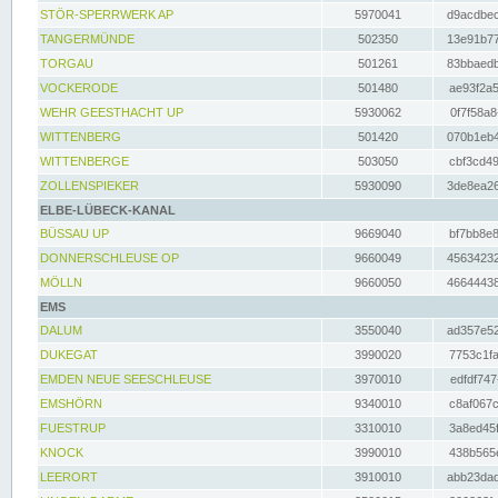
STÖR-SPERRWERK AP
5970041
d9acdbec
TANGERMÜNDE
502350
13e91b77
TORGAU
501261
83bbaedb
VOCKERODE
501480
ae93f2a5
WEHR GEESTHACHT UP
5930062
0f7f58a8
WITTENBERG
501420
070b1eb4
WITTENBERGE
503050
cbf3cd49
ZOLLENSPIEKER
5930090
3de8ea26
ELBE-LÜBECK-KANAL
BÜSSAU UP
9669040
bf7bb8e8
DONNERSCHLEUSE OP
9660049
45634232
MÖLLN
9660050
46644438
EMS
DALUM
3550040
ad357e52
DUKEGAT
3990020
7753c1fa
EMDEN NEUE SEESCHLEUSE
3970010
edfdf747
EMSHÖRN
9340010
c8af067c
FUESTRUP
3310010
3a8ed45f
KNOCK
3990010
438b565e
LEERORT
3910010
abb23dad