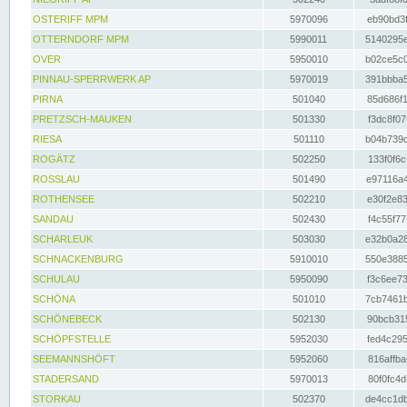
OSTERIFF MPM
5970096
eb90bd3f
OTTERNDORF MPM
5990011
5140295e
OVER
5950010
b02ce5c0
PINNAU-SPERRWERK AP
5970019
391bbba5
PIRNA
501040
85d686f1
PRETZSCH-MAUKEN
501330
f3dc8f07
RIESA
501110
b04b739d
ROGÄTZ
502250
133f0f6c
ROSSLAU
501490
e97116a4
ROTHENSEE
502210
e30f2e83
SANDAU
502430
f4c55f77
SCHARLEUK
503030
e32b0a28
SCHNACKENBURG
5910010
550e3885
SCHULAU
5950090
f3c6ee73
SCHÖNA
501010
7cb7461b
SCHÖNEBECK
502130
90bcb315
SCHÖPFSTELLE
5952030
fed4c295
SEEMANNSHÖFT
5952060
816affba
STADERSAND
5970013
80f0fc4d
STORKAU
502370
de4cc1db