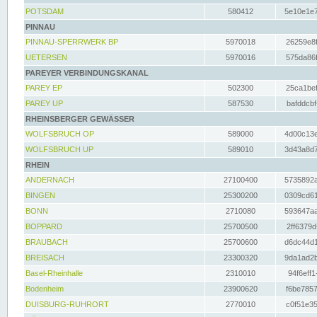
POTSDAM
580412
5e10e1e7
PINNAU
PINNAU-SPERRWERK BP
5970018
26259e8f
UETERSEN
5970016
575da86f
PAREYER VERBINDUNGSKANAL
PAREY EP
502300
25ca1bef
PAREY UP
587530
bafddcbf
RHEINSBERGER GEWÄSSER
WOLFSBRUCH OP
589000
4d00c13e
WOLFSBRUCH UP
589010
3d43a8d7
RHEIN
ANDERNACH
27100400
5735892a
BINGEN
25300200
0309cd61
BONN
2710080
593647aa
BOPPARD
25700500
2ff6379d
BRAUBACH
25700600
d6dc44d1
BREISACH
23300320
9da1ad2b
Basel-Rheinhalle
2310010
94f6eff1
Bodenheim
23900620
f6be7857
DUISBURG-RUHRORT
2770010
c0f51e35