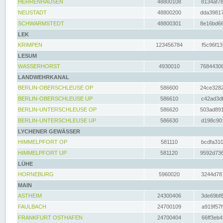
HERRENHAUSEN
48800108
8134af78
NEUSTADT
48800200
dda39817
SCHWARMSTEDT
48800301
8e16bd66
LEK
KRIMPEN
123456784
f5c96f13
LESUM
WASSERHORST
4930010
76844306
LANDWEHRKANAL
BERLIN-OBERSCHLEUSE OP
586600
24ce3282
BERLIN-OBERSCHLEUSE UP
586610
c42ad3df
BERLIN-UNTERSCHLEUSE OP
586620
503ad891
BERLIN-UNTERSCHLEUSE UP
586630
d198c901
LYCHENER GEWÄSSER
HIMMELPFORT OP
581110
bcdfa310
HIMMELPFORT UP
581120
9592d736
LÜHE
HORNEBURG
5960020
3244d787
MAIN
ASTHEIM
24300406
3de69bf8
FAULBACH
24700109
a919f57f
FRANKFURT OSTHAFEN
24700404
66ff3eb4