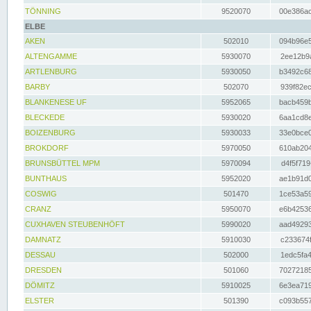
TÖNNING
9520070
00e386ac
ELBE
AKEN
502010
094b96e5
ALTENGAMME
5930070
2ee12b9a
ARTLENBURG
5930050
b3492c68
BARBY
502070
939f82ec
BLANKENESE UF
5952065
bacb459b
BLECKEDE
5930020
6aa1cd8e
BOIZENBURG
5930033
33e0bce0
BROKDORF
5970050
610ab204
BRUNSBÜTTEL MPM
5970094
d4f5f719
BUNTHAUS
5952020
ae1b91d0
COSWIG
501470
1ce53a59
CRANZ
5950070
e6b42536
CUXHAVEN STEUBENHÖFT
5990020
aad49293
DAMNATZ
5910030
c233674f
DESSAU
502000
1edc5fa4
DRESDEN
501060
70272185
DÖMITZ
5910025
6e3ea719
ELSTER
501390
c093b557