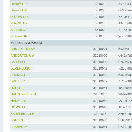
Diemitz OP
581020
d6426c42
Diemitz UP
581030
6b3b55e2
MIROW OP
581000
ab13c115
MIROW UP
581010
19cc3b9a
Strasen OP
581060
117877ec
Strasen UP
581070
2cc40997
MITTELLANDKANAL
ANDERTEN OW
31010061
bc20d819
ANDERTEN UW
31010060
dd41a7d6
BAD ESSEN
31010030
6760b547
BERENBUSCH
31010042
d2c8f60e
BRAMSCHE
31010020
bec8a6a5
BROXTEN
31010032
1125a391
HAHLEN
31010041
ac970eb0
HALDENSLEBEN
3101013
90d92801
HANN. LIST
31010062
27dfd137
HÖRSTEL
31010010
6c7c180f
KANALBRÜCKE
3101018
32b997c2
LOHNDE
31010050
516c4814
LÜBBECKE
31010031
c2aa9164