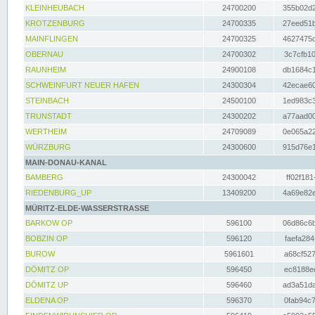
KLEINHEUBACH
24700200
355b02d2
KROTZENBURG
24700335
27eed51b
MAINFLINGEN
24700325
4627475d
OBERNAU
24700302
3c7cfb10
RAUNHEIM
24900108
db1684c1
SCHWEINFURT NEUER HAFEN
24300304
42ecae60
STEINBACH
24500100
1ed983c3
TRUNSTADT
24300202
a77aad00
WERTHEIM
24709089
0e065a22
WÜRZBURG
24300600
915d76e1
MAIN-DONAU-KANAL
BAMBERG
24300042
ff02f181
RIEDENBURG_UP
13409200
4a69e82e
MÜRITZ-ELDE-WASSERSTRASSE
BARKOW OP
596100
06d86c6b
BOBZIN OP
596120
faefa284
BUROW
5961601
a68cf527
DÖMITZ OP
596450
ec8188ee
DÖMITZ UP
596460
ad3a51da
ELDENA OP
596370
0fab94c7