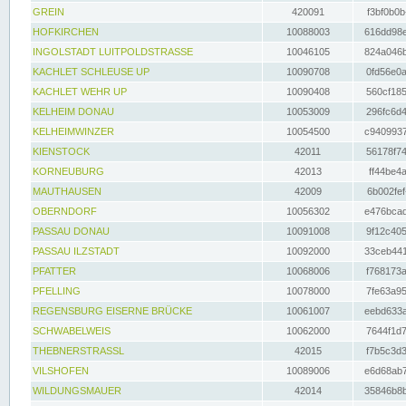
GREIN
420091
f3bf0b0b
HOFKIRCHEN
10088003
616dd98e
INGOLSTADT LUITPOLDSTRASSE
10046105
824a046b
KACHLET SCHLEUSE UP
10090708
0fd56e0a
KACHLET WEHR UP
10090408
560cf185
KELHEIM DONAU
10053009
296fc6d4
KELHEIMWINZER
10054500
c9409937
KIENSTOCK
42011
56178f74
KORNEUBURG
42013
ff44be4a
MAUTHAUSEN
42009
6b002fef
OBERNDORF
10056302
e476bcad
PASSAU DONAU
10091008
9f12c405
PASSAU ILZSTADT
10092000
33ceb441
PFATTER
10068006
f768173a
PFELLING
10078000
7fe63a95
REGENSBURG EISERNE BRÜCKE
10061007
eebd633a
SCHWABELWEIS
10062000
7644f1d7
THEBNERSTRASSL
42015
f7b5c3d3
VILSHOFEN
10089006
e6d68ab7
WILDUNGSMAUER
42014
35846b8b