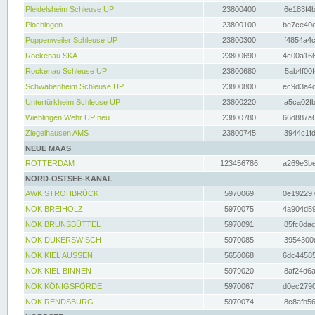
Pleidelsheim Schleuse UP
23800400
6e183f4b
Plochingen
23800100
be7ce40e
Poppenweiler Schleuse UP
23800300
f4854a4c
Rockenau SKA
23800690
4c00a166
Rockenau Schleuse UP
23800680
5ab4f00f
Schwabenheim Schleuse UP
23800800
ec9d3a4d
Untertürkheim Schleuse UP
23800220
a5ca02fb
Wieblingen Wehr UP neu
23800780
66d887a6
Ziegelhausen AMS
23800745
3944c1fd
NEUE MAAS
ROTTERDAM
123456786
a269e3be
NORD-OSTSEE-KANAL
AWK STROHBRÜCK
5970069
0e192297
NOK BREIHOLZ
5970075
4a904d59
NOK BRUNSBÜTTEL
5970091
85fc0dac
NOK DÜKERSWISCH
5970085
3954300d
NOK KIEL AUSSEN
5650068
6dc44585
NOK KIEL BINNEN
5979020
8af24d6a
NOK KÖNIGSFÖRDE
5970067
d0ec2790
NOK RENDSBURG
5970074
8c8afb56