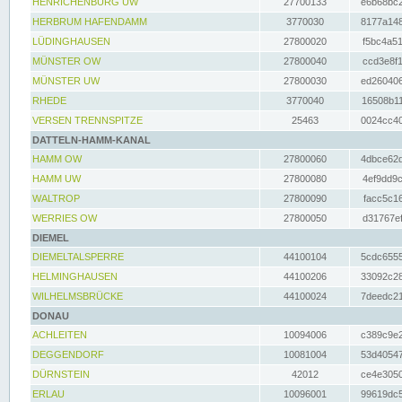
HENRICHENBURG UW
27700133
e6b68bc2
HERBRUM HAFENDAMM
3770030
8177a148
LÜDINGHAUSEN
27800020
f5bc4a51
MÜNSTER OW
27800040
ccd3e8f1
MÜNSTER UW
27800030
ed260406
RHEDE
3770040
16508b11
VERSEN TRENNSPITZE
25463
0024cc40
DATTELN-HAMM-KANAL
HAMM OW
27800060
4dbce62d
HAMM UW
27800080
4ef9dd9c
WALTROP
27800090
facc5c16
WERRIES OW
27800050
d31767ef
DIEMEL
DIEMELTALSPERRE
44100104
5cdc6555
HELMINGHAUSEN
44100206
33092c28
WILHELMSBRÜCKE
44100024
7deedc21
DONAU
ACHLEITEN
10094006
c389c9e2
DEGGENDORF
10081004
53d40547
DÜRNSTEIN
42012
ce4e3050
ERLAU
10096001
99619dc5