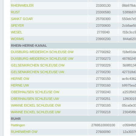
RHEINWEILER
23300130
06b978dd
RUST
23300580
5389b878
SANKT GOAR
25700300
550eb7e9
SPEYER
23700600
2cb8ae5b
WESEL
2770040
f33c3cc9
WORMS
23900200
844a620f
RHEIN-HERNE-KANAL
DUISBURG-MEIDERICH SCHLEUSE OW
27700262
f18e81da
DUISBURG-MEIDERICH SCHLEUSE UW
27700273
48780245
GELSENKIRCHEN SCHLEUSE OW
27700229
5b9f8134
GELSENKIRCHEN SCHLEUSE UW
27700230
427318d0
HERNE OW
27700150
ac6c4362
HERNE UW
27700160
b9975ea1
OBERHAUSEN SCHLEUSE OW
27700240
e251f943
OBERHAUSEN SCHLEUSE UW
27700251
12f63015
WANNE EICKEL SCHLEUSE OW
27700193
05ca0e33
WANNE EICKEL SCHLEUSE UW
27700218
23045f8b
RUHR
Hattingen
2769510000100
c0594fb5
RUHRWEHR OW
27600090
12a3037f