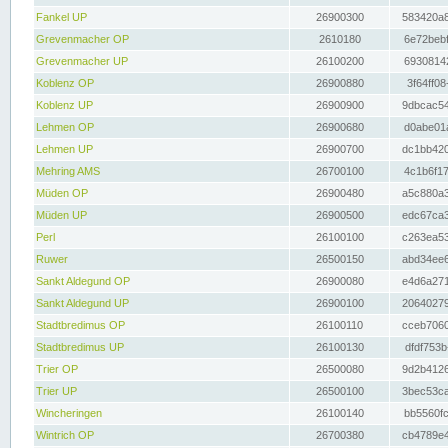
Fankel UP
26900300
583420a8
Grevenmacher OP
2610180
6e72bebf
Grevenmacher UP
26100200
69308142
Koblenz OP
26900880
3f64ff08
Koblenz UP
26900900
9dbcac54
Lehmen OP
26900680
d0abe01a
Lehmen UP
26900700
dc1bb420
Mehring AMS
26700100
4c1b6f17
Müden OP
26900480
a5c880a3
Müden UP
26900500
edc67ca3
Perl
26100100
c263ea53
Ruwer
26500150
abd34ee6
Sankt Aldegund OP
26900080
e4d6a271
Sankt Aldegund UP
26900100
20640279
Stadtbredimus OP
26100110
cceb7060
Stadtbredimus UP
26100130
dfdf753b
Trier OP
26500080
9d2b4126
Trier UP
26500100
3bec53ca
Wincheringen
26100140
bb5560fc
Wintrich OP
26700380
cb4789e4