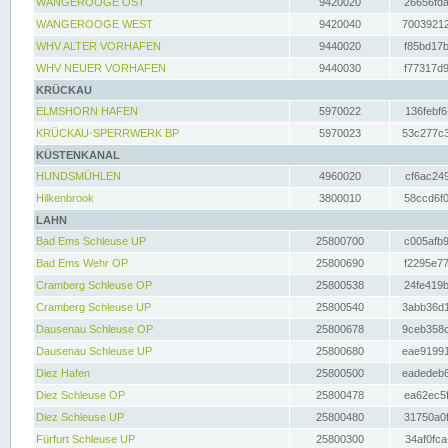
WANGEROOGE OST
9420020
26656fda
WANGEROOGE WEST
9420040
70039212
WHV ALTER VORHAFEN
9440020
f85bd17b
WHV NEUER VORHAFEN
9440030
f77317d9
KRÜCKAU
ELMSHORN HAFEN
5970022
136febf6
KRÜCKAU-SPERRWERK BP
5970023
53c277c3
KÜSTENKANAL
HUNDSMÜHLEN
4960020
cf6ac249
Hilkenbrook
3800010
58ccd6f0
LAHN
Bad Ems Schleuse UP
25800700
c005afb9
Bad Ems Wehr OP
25800690
f2295e77
Cramberg Schleuse OP
25800538
24fe419b
Cramberg Schleuse UP
25800540
3abb36d1
Dausenau Schleuse OP
25800678
9ceb358c
Dausenau Schleuse UP
25800680
eae91991
Diez Hafen
25800500
eadedeb6
Diez Schleuse OP
25800478
ea62ec5f
Diez Schleuse UP
25800480
31750a0f
Fürfurt Schleuse UP
25800300
34af0fca