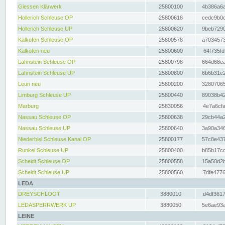
Giessen Klärwerk
25800100
4b386a6a
Hollerich Schleuse OP
25800618
cedc9b0c
Hollerich Schleuse UP
25800620
9beb7290
Kalkofen Schleuse OP
25800578
a7034573
Kalkofen neu
25800600
64f735fd
Lahnstein Schleuse OP
25800798
664d68ea
Lahnstein Schleuse UP
25800800
6b6b31e2
Leun neu
25800200
32807065
Limburg Schleuse UP
25800440
89038b42
Marburg
25830056
4e7a6cfa
Nassau Schleuse OP
25800638
29cb44a2
Nassau Schleuse UP
25800640
3a90a346
Niederbiel Schleuse Kanal OP
25800177
57c8e437
Runkel Schleuse UP
25800400
b85b17cc
Scheidt Schleuse OP
25800558
15a50d2b
Scheidt Schleuse UP
25800560
7dfe4776
LEDA
DREYSCHLOOT
3880010
d4df3617
LEDASPERRWERK UP
3880050
5e6ae93a
LEINE