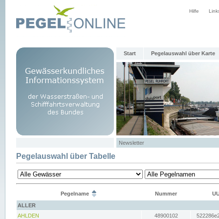
Hilfe
Link
Start
Pegelauswahl über Karte
Newsletter
Pegelauswahl über Tabelle
Pegelname
Nummer
UU
ALLER
AHLDEN
48900102
522286e2