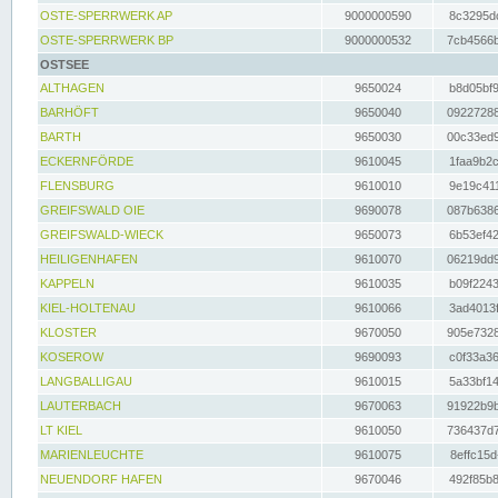
OSTE-SPERRWERK AP
9000000590
8c3295dc
OSTE-SPERRWERK BP
9000000532
7cb4566b
OSTSEE
ALTHAGEN
9650024
b8d05bf9
BARHÖFT
9650040
09227288
BARTH
9650030
00c33ed9
ECKERNFÖRDE
9610045
1faa9b2c
FLENSBURG
9610010
9e19c411
GREIFSWALD OIE
9690078
087b6386
GREIFSWALD-WIECK
9650073
6b53ef42
HEILIGENHAFEN
9610070
06219dd9
KAPPELN
9610035
b09f2243
KIEL-HOLTENAU
9610066
3ad4013f
KLOSTER
9670050
905e7328
KOSEROW
9690093
c0f33a36
LANGBALLIGAU
9610015
5a33bf14
LAUTERBACH
9670063
91922b9b
LT KIEL
9610050
736437d7
MARIENLEUCHTE
9610075
8effc15d
NEUENDORF HAFEN
9670046
492f85b8