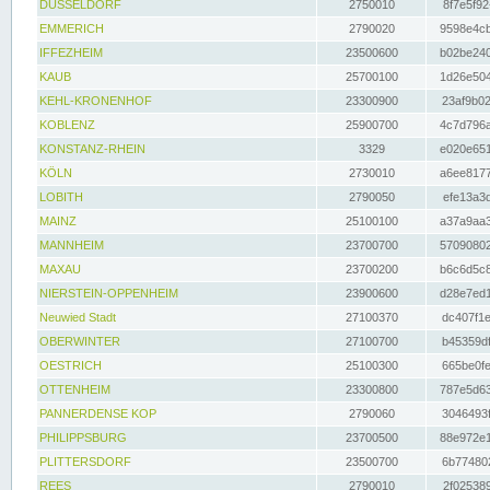
DÜSSELDORF
2750010
8f7e5f92
EMMERICH
2790020
9598e4cb
IFFEZHEIM
23500600
b02be240
KAUB
25700100
1d26e504
KEHL-KRONENHOF
23300900
23af9b02
KOBLENZ
25900700
4c7d796a
KONSTANZ-RHEIN
3329
e020e651
KÖLN
2730010
a6ee8177
LOBITH
2790050
efe13a3d
MAINZ
25100100
a37a9aa3
MANNHEIM
23700700
57090802
MAXAU
23700200
b6c6d5c8
NIERSTEIN-OPPENHEIM
23900600
d28e7ed1
Neuwied Stadt
27100370
dc407f1e
OBERWINTER
27100700
b45359df
OESTRICH
25100300
665be0fe
OTTENHEIM
23300800
787e5d63
PANNERDENSE KOP
2790060
3046493f
PHILIPPSBURG
23700500
88e972e1
PLITTERSDORF
23500700
6b774802
REES
2790010
2f025389