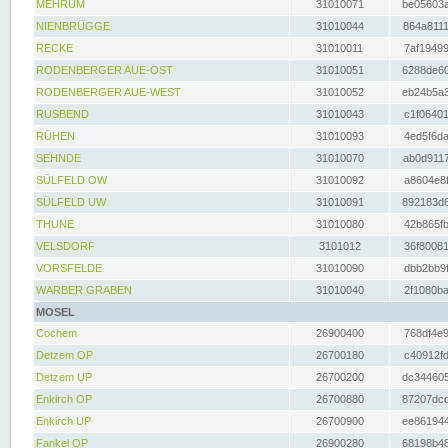
MEHRUM
31010071
be05603a
NIENBRÜGGE
31010044
864a8111
RECKE
31010011
7af19499
RODENBERGER AUE-OST
31010051
6288de60
RODENBERGER AUE-WEST
31010052
eb24b5a3
RUSBEND
31010043
c1f06401
RÜHEN
31010093
4ed5f6da
SEHNDE
31010070
ab0d9117
SÜLFELD OW
31010092
a8604e8f
SÜLFELD UW
31010091
892183d6
THUNE
31010080
42b865fb
VELSDORF
3101012
36f80081
VORSFELDE
31010090
dbb2bb9f
WARBER GRABEN
31010040
2f1080ba
MOSEL
Cochem
26900400
768df4e9
Detzem OP
26700180
c40912fd
Detzem UP
26700200
dc344605
Enkirch OP
26700880
87207dcd
Enkirch UP
26700900
ee861944
Fankel OP
26900280
68198b48