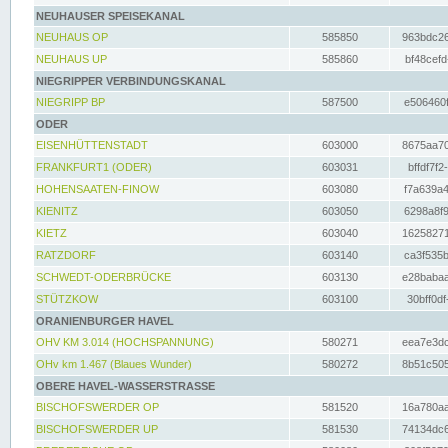
NEUHAUSER SPEISEKANAL
NEUHAUS OP
585850
963bdc26
NEUHAUS UP
585860
bf48cefd
NIEGRIPPER VERBINDUNGSKANAL
NIEGRIPP BP
587500
e506460f
ODER
EISENHÜTTENSTADT
603000
8675aa70
FRANKFURT1 (ODER)
603031
bffdf7f2
HOHENSAATEN-FINOW
603080
f7a639a4
KIENITZ
603050
6298a8f9
KIETZ
603040
16258271
RATZDORF
603140
ca3f535b
SCHWEDT-ODERBRÜCKE
603130
e28babaa
STÜTZKOW
603100
30bff0df
ORANIENBURGER HAVEL
OHV KM 3.014 (HOCHSPANNUNG)
580271
eea7e3dc
OHv km 1.467 (Blaues Wunder)
580272
8b51c505
OBERE HAVEL-WASSERSTRASSE
BISCHOFSWERDER OP
581520
16a780aa
BISCHOFSWERDER UP
581530
74134dc6