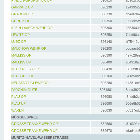
FINDENWIRUNSHIER OP
596410
a5902c55
GARWITZ UP
596230
12499527
GRABOW OP
596330
db4a69b2
GÜRITZ OP
596350
956ce5ff
KLEIN LAASCH WEHR OP
596300
25530a3e
LEWITZ OP
596250
7bbd90ad
LÜBZ OP
596140
d75442cf
MALCHOW WEHR OP
596200
bccaacb3
MALLISS OP
596390
497c29ee
MALLISS UP
596400
a64918a6
NEU KALLISS OP
596430
30739ff3
NEUBURG OP
596160
541c508a
NEUSTADT GLEWE OP
596280
c4381eb3
PARCHIM GÜTE
5961801
3dec3921
PLAU OP
596080
3ffddb2c
PLAU UP
596090
506e6b03
WAREN
596030
bd317edd
MÜGGELSPREE
GROSSE TRÄNKE WEHR OP
582660
81630fdd
GROSSE TRÄNKE WEHR UP
582670
cfad4ee5
MÜRITZ-HAVEL-WASSERSTRASSE