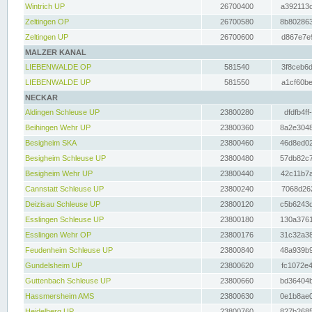
Wintrich UP
26700400
a392113c
Zeltingen OP
26700580
8b802863
Zeltingen UP
26700600
d867e7e9
MALZER KANAL
LIEBENWALDE OP
581540
3f8ceb6d
LIEBENWALDE UP
581550
a1cf60be
NECKAR
Aldingen Schleuse UP
23800280
dfdfb4ff
Beihingen Wehr UP
23800360
8a2e3048
Besigheim SKA
23800460
46d8ed02
Besigheim Schleuse UP
23800480
57db82c7
Besigheim Wehr UP
23800440
42c11b7a
Cannstatt Schleuse UP
23800240
7068d262
Deizisau Schleuse UP
23800120
c5b6243d
Esslingen Schleuse UP
23800180
130a3761
Esslingen Wehr OP
23800176
31c32a38
Feudenheim Schleuse UP
23800840
48a939b9
Gundelsheim UP
23800620
fc1072e4
Guttenbach Schleuse UP
23800660
bd36404b
Hassmersheim AMS
23800630
0e1b8ae0
Heidelberg UP
23800760
827b2685