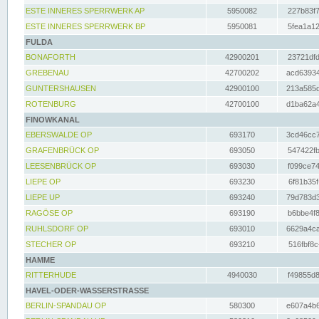
ESTE INNERES SPERRWERK AP
5950082
227b83f7
ESTE INNERES SPERRWERK BP
5950081
5fea1a12
FULDA
BONAFORTH
42900201
23721dfd
GREBENAU
42700202
acd63934
GUNTERSHAUSEN
42900100
213a585d
ROTENBURG
42700100
d1ba62a4
FINOWKANAL
EBERSWALDE OP
693170
3cd46cc7
GRAFENBRÜCK OP
693050
547422fb
LEESENBRÜCK OP
693030
f099ce74
LIEPE OP
693230
6f81b35f
LIEPE UP
693240
79d783d3
RAGÖSE OP
693190
b6bbe4f8
RUHLSDORF OP
693010
6629a4ca
STECHER OP
693210
516fbf8c
HAMME
RITTERHUDE
4940030
f49855d8
HAVEL-ODER-WASSERSTRASSE
BERLIN-SPANDAU OP
580300
e607a4b6