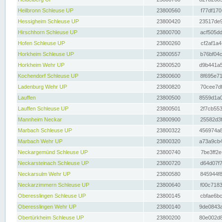
Heilbronn Schleuse UP
23800560
f77df170
Hessigheim Schleuse UP
23800420
23517de9
Hirschhorn Schleuse UP
23800700
acf505dd
Hofen Schleuse UP
23800260
cf2af1a4
Horkheim Schleuse UP
23800557
b76bf04c
Horkheim Wehr UP
23800520
d9b441a5
Kochendorf Schleuse UP
23800600
8f695e71
Ladenburg Wehr UP
23800820
70cee7df
Lauffen
23800500
8559d1a0
Lauffen Schleuse UP
23800501
2f7cb553
Mannheim Neckar
23800900
25582d3f
Marbach Schleuse UP
23800322
456974a8
Marbach Wehr UP
23800320
a73a9cb4
Neckargemünd Schleuse UP
23800740
7be3ff2e
Neckarsteinach Schleuse UP
23800720
d64d07f7
Neckarsulm Wehr UP
23800580
845944f8
Neckarzimmern Schleuse UP
23800640
f00c7183
Oberesslingen Schleuse UP
23800145
cbfae6bc
Oberesslingen Wehr UP
23800140
9de0843a
Obertürkheim Schleuse UP
23800200
80e002d8