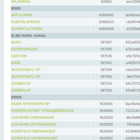
WILHERING
420061
aec23fd6
EDER
AFFOLDERN
42800502
ab9d5a42
EDERTALSPERRE
42800310
c6e9f744
SCHMITTLOTHEIM
42800309
d2155fa6
ELBE-HAVEL-KANAL
BURG
587507
831ad501
DETERSHAGEN
587505
a7b1eda9
GENTHIN
587535
e9e7f20c
KADE
587541
e4f29379
WUSTERWITZ OP
587540
c6a12d34
WUSTERWITZ UP
587550
3bfcf759
ZERBEN OP
587510
64c37072
ZERBEN UP
587520
532d8718
EIDER
EIDER-SPERRWERK BP
9520081
8ac85e6c
FRIEDRICHSTADT STRASSENBRÜCKE
9520060
721313e7
LEXFÄHRE OBERWASSER
9520020
86c5688f
LEXFÄHRE UNTERWASSER
9520030
7f01fbd8
NORDFELD OBERWASSER
9520040
61394669
NORDFELD UNTERWASSER
9520050
cb93548e