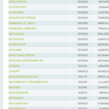
GEESTHACHT
5930060
44f7e955
GLÜCKSTADT
5970035
1f1bbed7
GORLEBEN
5910020
ac507f42
GRAUERORT REEDE
5970026
7398029b
HAMBURG ST. PAULI
5952050
d488c5cc
HAMBURG-HARBURG
5952025
706e5110
HETLINGEN
5970010
599c23b1
HITZACKER
5920010
a26e57c9
HOHNSTORF
5930040
d9289367
KOLLMAR
5970025
3ed90357
KRAUTSAND REEDE
5970031
8c20b4dc
KRÜCKAU-SPERRWERK AP
5970024
a653eb04
LENZEN
503120
c80a4f21
LÜHORT
5960010
8d18d129
MAGDEBURG-BUCKAU
502170
b8567c1e
MAGDEBURG-STROMBRÜCKE
502180
ccccb57f
MEISSEN
501080
24440872
MÜGGENDORF
503070
48f2661f
MÜHLBERG
501160
16b9b4e7
NEU DARCHAU
5930010
67d6e882
NIEGRIPP AP
502240
3adf88fd