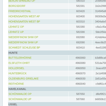
BERLIN-SPANDAU UP
580310
2c68509c
BORGSDORF
581591
1b2e2996
FRIEDRICHSTHAL
603420
314945d6
HOHENSAATEN WEST AP
603400
99309d3e
HOHENSAATEN WEST BP
603310
3404a6e5
LEHNITZ OP
581580
c8a1cf0a
LEHNITZ UP
581590
5bb1f56d
NIEDERFINOW SHW OP
692080
414dd4ee
NIEDERFINOW SHW UP
692090
4eec6b25
SCHWEDT SCHLEUSE BP
603410
4ee515f9
HUNTE
BUTTELERHÖRNE
4960060
b3d88ca6
ELSFLETH OHRT
4960080
531da758
HOLLERSIEL
4960050
2eacef2f
HUNTEBRÜCK
4960070
2e1d458b
OLDENBURG-DRIELAKE
4960030
1b51e55e
REITHÖRNE
4960040
c9df61c4
HAVELKANAL
SCHÖNWALDE OP
587050
d8ef9f21
SCHÖNWALDE UP
587060
b6650b13
IJSSEL