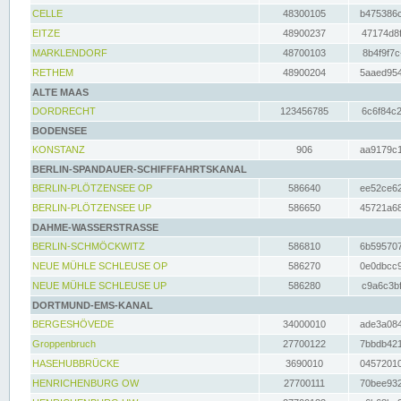
CELLE
48300105
b475386c
EITZE
48900237
47174d8f
MARKLENDORF
48700103
8b4f9f7c
RETHEM
48900204
5aaed954
ALTE MAAS
DORDRECHT
123456785
6c6f84c2
BODENSEE
KONSTANZ
906
aa9179c1
BERLIN-SPANDAUER-SCHIFFFAHRTSKANAL
BERLIN-PLÖTZENSEE OP
586640
ee52ce62
BERLIN-PLÖTZENSEE UP
586650
45721a68
DAHME-WASSERSTRASSE
BERLIN-SCHMÖCKWITZ
586810
6b595707
NEUE MÜHLE SCHLEUSE OP
586270
0e0dbcc9
NEUE MÜHLE SCHLEUSE UP
586280
c9a6c3bf
DORTMUND-EMS-KANAL
BERGESHÖVEDE
34000010
ade3a084
Groppenbruch
27700122
7bbdb421
HASEHUBBRÜCKE
3690010
04572010
HENRICHENBURG OW
27700111
70bee932