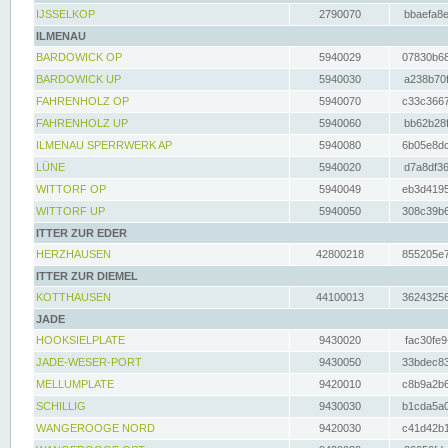
IJSSELKOP
2790070
bbaefa8e
ILMENAU
BARDOWICK OP
5940029
07830b68
BARDOWICK UP
5940030
a238b70f
FAHRENHOLZ OP
5940070
c33c3667
FAHRENHOLZ UP
5940060
bb62b28f
ILMENAU SPERRWERK AP
5940080
6b05e8dc
LÜNE
5940020
d7a8df36
WITTORF OP
5940049
eb3d4195
WITTORF UP
5940050
308c39b6
ITTER ZUR EDER
HERZHAUSEN
42800218
855205e7
ITTER ZUR DIEMEL
KOTTHAUSEN
44100013
36243256
JADE
HOOKSIELPLATE
9430020
fac30fe9
JADE-WESER-PORT
9430050
33bdec83
MELLUMPLATE
9420010
c8b9a2b6
SCHILLIG
9430030
b1cda5a0
WANGEROOGE NORD
9420030
c41d42b1