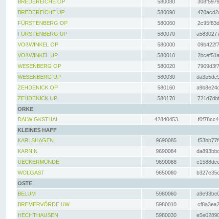
BREDEREICHE OP
580080
308f5979
BREDEREICHE UP
580090
470acd2a
FÜRSTENBERG OP
580060
2c95f83d
FÜRSTENBERG UP
580070
a5830277
VOßWINKEL OP
580000
09b422f7
VOßWINKEL UP
580010
2bcef51a
WESENBERG OP
580020
7909d3f7
WESENBERG UP
580030
da3b5de9
ZEHDENICK OP
580160
a9b8e24c
ZEHDENICK UP
580170
721d7dbf
ORKE
DALWIGKSTHAL
42840453
f0f78cc4
KLEINES HAFF
KARLSHAGEN
9690085
f53bb77f
KARNIN
9690084
da893bbd
UECKERMÜNDE
9690088
c1588dcc
WOLGAST
9650080
b327e35c
OSTE
BELUM
5980060
a9e93be0
BREMERVÖRDE UW
5980010
cf8a3ea2
HECHTHAUSEN
5980030
e5e02890