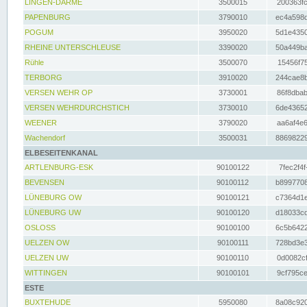
LINGEN-DARME
3500015
200363fc
PAPENBURG
3790010
ec4a598d
POGUM
3950020
5d1e4350
RHEINE UNTERSCHLEUSE
3390020
50a449ba
Rühle
3500070
15456f75
TERBORG
3910020
244cae8b
VERSEN WEHR OP
3730001
86f8dbab
VERSEN WEHRDURCHSTICH
3730010
6de43652
WEENER
3790020
aa6af4e6
Wachendorf
3500031
88698229
ELBESEITENKANAL
ARTLENBURG-ESK
90100122
7fec2f4f
BEVENSEN
90100112
b8997708
LÜNEBURG OW
90100121
c7364d1e
LÜNEBURG UW
90100120
d18033cd
OSLOSS
90100100
6c5b6422
UELZEN OW
90100111
728bd3e3
UELZEN UW
90100110
0d0082cf
WITTINGEN
90100101
9cf795ce
ESTE
BUXTEHUDE
5950080
8a08c920