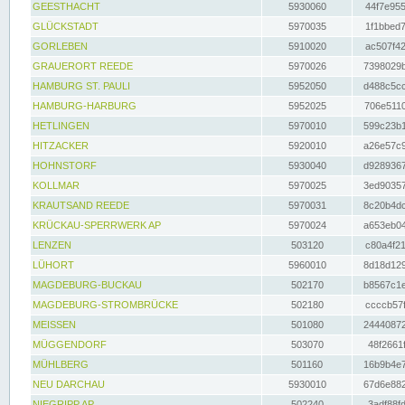
GEESTHACHT
5930060
44f7e955
GLÜCKSTADT
5970035
1f1bbed7
GORLEBEN
5910020
ac507f42
GRAUERORT REEDE
5970026
7398029b
HAMBURG ST. PAULI
5952050
d488c5cc
HAMBURG-HARBURG
5952025
706e5110
HETLINGEN
5970010
599c23b1
HITZACKER
5920010
a26e57c9
HOHNSTORF
5930040
d9289367
KOLLMAR
5970025
3ed90357
KRAUTSAND REEDE
5970031
8c20b4dc
KRÜCKAU-SPERRWERK AP
5970024
a653eb04
LENZEN
503120
c80a4f21
LÜHORT
5960010
8d18d129
MAGDEBURG-BUCKAU
502170
b8567c1e
MAGDEBURG-STROMBRÜCKE
502180
ccccb57f
MEISSEN
501080
24440872
MÜGGENDORF
503070
48f2661f
MÜHLBERG
501160
16b9b4e7
NEU DARCHAU
5930010
67d6e882
NIEGRIPP AP
502240
3adf88fd