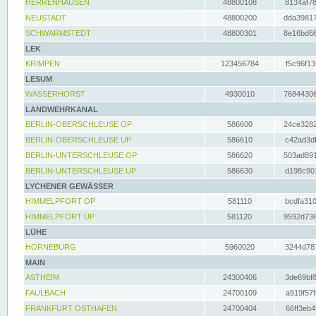
HERRENHAUSEN
48800108
8134af78
NEUSTADT
48800200
dda39817
SCHWARMSTEDT
48800301
8e16bd66
LEK
KRIMPEN
123456784
f5c96f13
LESUM
WASSERHORST
4930010
76844306
LANDWEHRKANAL
BERLIN-OBERSCHLEUSE OP
586600
24ce3282
BERLIN-OBERSCHLEUSE UP
586610
c42ad3df
BERLIN-UNTERSCHLEUSE OP
586620
503ad891
BERLIN-UNTERSCHLEUSE UP
586630
d198c901
LYCHENER GEWÄSSER
HIMMELPFORT OP
581110
bcdfa310
HIMMELPFORT UP
581120
9592d736
LÜHE
HORNEBURG
5960020
3244d787
MAIN
ASTHEIM
24300406
3de69bf8
FAULBACH
24700109
a919f57f
FRANKFURT OSTHAFEN
24700404
66ff3eb4