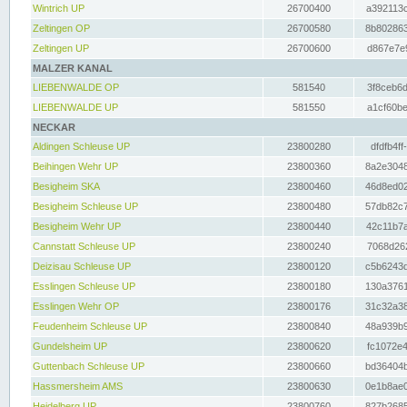
Wintrich UP
26700400
a392113c
Zeltingen OP
26700580
8b802863
Zeltingen UP
26700600
d867e7e9
MALZER KANAL
LIEBENWALDE OP
581540
3f8ceb6d
LIEBENWALDE UP
581550
a1cf60be
NECKAR
Aldingen Schleuse UP
23800280
dfdfb4ff
Beihingen Wehr UP
23800360
8a2e3048
Besigheim SKA
23800460
46d8ed02
Besigheim Schleuse UP
23800480
57db82c7
Besigheim Wehr UP
23800440
42c11b7a
Cannstatt Schleuse UP
23800240
7068d262
Deizisau Schleuse UP
23800120
c5b6243d
Esslingen Schleuse UP
23800180
130a3761
Esslingen Wehr OP
23800176
31c32a38
Feudenheim Schleuse UP
23800840
48a939b9
Gundelsheim UP
23800620
fc1072e4
Guttenbach Schleuse UP
23800660
bd36404b
Hassmersheim AMS
23800630
0e1b8ae0
Heidelberg UP
23800760
827b2685