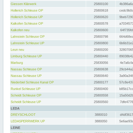
Giessen Klärwerk
25800100
4b386a6a
Hollerich Schleuse OP
25800618
cedc9b0c
Hollerich Schleuse UP
25800620
9beb7290
Kalkofen Schleuse OP
25800578
a7034573
Kalkofen neu
25800600
64f735fd
Lahnstein Schleuse OP
25800798
664d68ea
Lahnstein Schleuse UP
25800800
6b6b31e2
Leun neu
25800200
32807065
Limburg Schleuse UP
25800440
89038b42
Marburg
25830056
4e7a6cfa
Nassau Schleuse OP
25800638
29cb44a2
Nassau Schleuse UP
25800640
3a90a346
Niederbiel Schleuse Kanal OP
25800177
57c8e437
Runkel Schleuse UP
25800400
b85b17cc
Scheidt Schleuse OP
25800558
15a50d2b
Scheidt Schleuse UP
25800560
7dfe4776
LEDA
DREYSCHLOOT
3880010
d4df3617
LEDASPERRWERK UP
3880050
5e6ae93a
LEINE