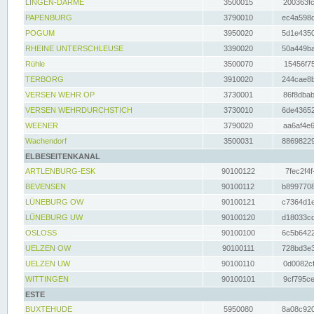
LINGEN-DARME
3500015
200363fc
PAPENBURG
3790010
ec4a598d
POGUM
3950020
5d1e4350
RHEINE UNTERSCHLEUSE
3390020
50a449ba
Rühle
3500070
15456f75
TERBORG
3910020
244cae8b
VERSEN WEHR OP
3730001
86f8dbab
VERSEN WEHRDURCHSTICH
3730010
6de43652
WEENER
3790020
aa6af4e6
Wachendorf
3500031
88698229
ELBESEITENKANAL
ARTLENBURG-ESK
90100122
7fec2f4f
BEVENSEN
90100112
b8997708
LÜNEBURG OW
90100121
c7364d1e
LÜNEBURG UW
90100120
d18033cd
OSLOSS
90100100
6c5b6422
UELZEN OW
90100111
728bd3e3
UELZEN UW
90100110
0d0082cf
WITTINGEN
90100101
9cf795ce
ESTE
BUXTEHUDE
5950080
8a08c920