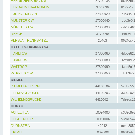
HENRICHENBURG UW
27700133
e6b68bc2
HERBRUM HAFENDAMM
3770030
8177a148
LÜDINGHAUSEN
27800020
f5bc4a51
MÜNSTER OW
27800040
ccd3e8f1
MÜNSTER UW
27800030
ed260406
RHEDE
3770040
16508b11
VERSEN TRENNSPITZE
25463
0024cc40
DATTELN-HAMM-KANAL
HAMM OW
27800060
4dbce62d
HAMM UW
27800080
4ef9dd9c
WALTROP
27800090
facc5c16
WERRIES OW
27800050
d31767ef
DIEMEL
DIEMELTALSPERRE
44100104
5cdc6555
HELMINGHAUSEN
44100206
33092c28
WILHELMSBRÜCKE
44100024
7deedc21
DONAU
ACHLEITEN
10094006
c389c9e2
DEGGENDORF
10081004
53d40547
DÜRNSTEIN
42012
ce4e3050
ERLAU
10096001
99619dc5