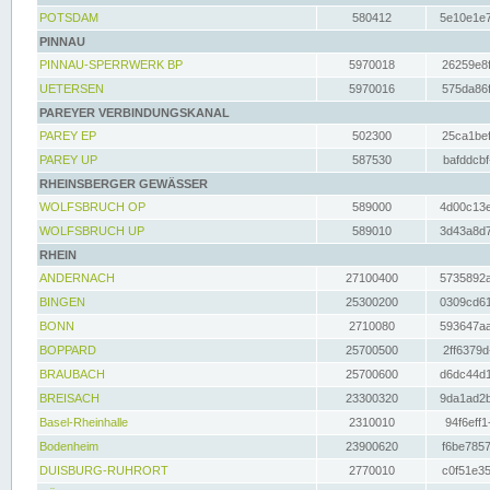
POTSDAM
580412
5e10e1e7
PINNAU
PINNAU-SPERRWERK BP
5970018
26259e8f
UETERSEN
5970016
575da86f
PAREYER VERBINDUNGSKANAL
PAREY EP
502300
25ca1bef
PAREY UP
587530
bafddcbf
RHEINSBERGER GEWÄSSER
WOLFSBRUCH OP
589000
4d00c13e
WOLFSBRUCH UP
589010
3d43a8d7
RHEIN
ANDERNACH
27100400
5735892a
BINGEN
25300200
0309cd61
BONN
2710080
593647aa
BOPPARD
25700500
2ff6379d
BRAUBACH
25700600
d6dc44d1
BREISACH
23300320
9da1ad2b
Basel-Rheinhalle
2310010
94f6eff1
Bodenheim
23900620
f6be7857
DUISBURG-RUHRORT
2770010
c0f51e35