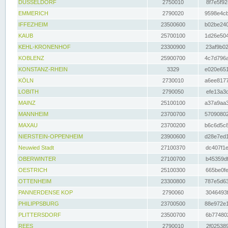
DÜSSELDORF
2750010
8f7e5f92
EMMERICH
2790020
9598e4cb
IFFEZHEIM
23500600
b02be240
KAUB
25700100
1d26e504
KEHL-KRONENHOF
23300900
23af9b02
KOBLENZ
25900700
4c7d796a
KONSTANZ-RHEIN
3329
e020e651
KÖLN
2730010
a6ee8177
LOBITH
2790050
efe13a3d
MAINZ
25100100
a37a9aa3
MANNHEIM
23700700
57090802
MAXAU
23700200
b6c6d5c8
NIERSTEIN-OPPENHEIM
23900600
d28e7ed1
Neuwied Stadt
27100370
dc407f1e
OBERWINTER
27100700
b45359df
OESTRICH
25100300
665be0fe
OTTENHEIM
23300800
787e5d63
PANNERDENSE KOP
2790060
3046493f
PHILIPPSBURG
23700500
88e972e1
PLITTERSDORF
23500700
6b774802
REES
2790010
2f025389