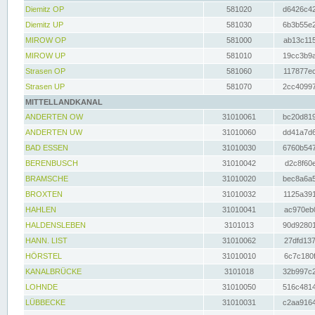
Diemitz OP
581020
d6426c42
Diemitz UP
581030
6b3b55e2
MIROW OP
581000
ab13c115
MIROW UP
581010
19cc3b9a
Strasen OP
581060
117877ec
Strasen UP
581070
2cc40997
MITTELLANDKANAL
ANDERTEN OW
31010061
bc20d819
ANDERTEN UW
31010060
dd41a7d6
BAD ESSEN
31010030
6760b547
BERENBUSCH
31010042
d2c8f60e
BRAMSCHE
31010020
bec8a6a5
BROXTEN
31010032
1125a391
HAHLEN
31010041
ac970eb0
HALDENSLEBEN
3101013
90d92801
HANN. LIST
31010062
27dfd137
HÖRSTEL
31010010
6c7c180f
KANALBRÜCKE
3101018
32b997c2
LOHNDE
31010050
516c4814
LÜBBECKE
31010031
c2aa9164