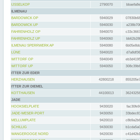
IJSSELKOP
2790070
bbaefa8e
ILMENAU
BARDOWICK OP
5940029
07830b68
BARDOWICK UP
5940030
a238b70f
FAHRENHOLZ OP
5940070
c33c3667
FAHRENHOLZ UP
5940060
bb62b28f
ILMENAU SPERRWERK AP
5940080
6b05e8dc
LÜNE
5940020
d7a8df36
WITTORF OP
5940049
eb3d4195
WITTORF UP
5940050
308c39b6
ITTER ZUR EDER
HERZHAUSEN
42800218
855205e7
ITTER ZUR DIEMEL
KOTTHAUSEN
44100013
36243256
JADE
HOOKSIELPLATE
9430020
fac30fe9
JADE-WESER-PORT
9430050
33bdec83
MELLUMPLATE
9420010
c8b9a2b6
SCHILLIG
9430030
b1cda5a0
WANGEROOGE NORD
9420030
c41d42b1