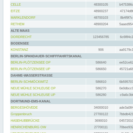
CELLE
48300105
b475386c
EITZE
48900237
47174d8f
MARKLENDORF
48700103
8b4f9f7c
RETHEM
48900204
5aaed954
ALTE MAAS
DORDRECHT
123456785
6c6f84c2
BODENSEE
KONSTANZ
906
aa9179c1
BERLIN-SPANDAUER-SCHIFFFAHRTSKANAL
BERLIN-PLÖTZENSEE OP
586640
ee52ce62
BERLIN-PLÖTZENSEE UP
586650
45721a68
DAHME-WASSERSTRASSE
BERLIN-SCHMÖCKWITZ
586810
6b595707
NEUE MÜHLE SCHLEUSE OP
586270
0e0dbcc9
NEUE MÜHLE SCHLEUSE UP
586280
c9a6c3bf
DORTMUND-EMS-KANAL
BERGESHÖVEDE
34000010
ade3a084
Groppenbruch
27700122
7bbdb421
HASEHUBBRÜCKE
3690010
04572010
HENRICHENBURG OW
27700111
70bee932