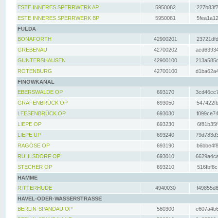
ESTE INNERES SPERRWERK AP
5950082
227b83f7
ESTE INNERES SPERRWERK BP
5950081
5fea1a12
FULDA
BONAFORTH
42900201
23721dfd
GREBENAU
42700202
acd63934
GUNTERSHAUSEN
42900100
213a585d
ROTENBURG
42700100
d1ba62a4
FINOWKANAL
EBERSWALDE OP
693170
3cd46cc7
GRAFENBRÜCK OP
693050
547422fb
LEESENBRÜCK OP
693030
f099ce74
LIEPE OP
693230
6f81b35f
LIEPE UP
693240
79d783d3
RAGÖSE OP
693190
b6bbe4f8
RUHLSDORF OP
693010
6629a4ca
STECHER OP
693210
516fbf8c
HAMME
RITTERHUDE
4940030
f49855d8
HAVEL-ODER-WASSERSTRASSE
BERLIN-SPANDAU OP
580300
e607a4b6