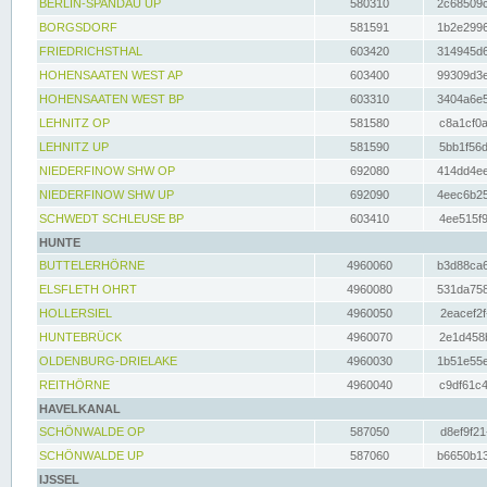
BERLIN-SPANDAU UP
580310
2c68509c
BORGSDORF
581591
1b2e2996
FRIEDRICHSTHAL
603420
314945d6
HOHENSAATEN WEST AP
603400
99309d3e
HOHENSAATEN WEST BP
603310
3404a6e5
LEHNITZ OP
581580
c8a1cf0a
LEHNITZ UP
581590
5bb1f56d
NIEDERFINOW SHW OP
692080
414dd4ee
NIEDERFINOW SHW UP
692090
4eec6b25
SCHWEDT SCHLEUSE BP
603410
4ee515f9
HUNTE
BUTTELERHÖRNE
4960060
b3d88ca6
ELSFLETH OHRT
4960080
531da758
HOLLERSIEL
4960050
2eacef2f
HUNTEBRÜCK
4960070
2e1d458b
OLDENBURG-DRIELAKE
4960030
1b51e55e
REITHÖRNE
4960040
c9df61c4
HAVELKANAL
SCHÖNWALDE OP
587050
d8ef9f21
SCHÖNWALDE UP
587060
b6650b13
IJSSEL