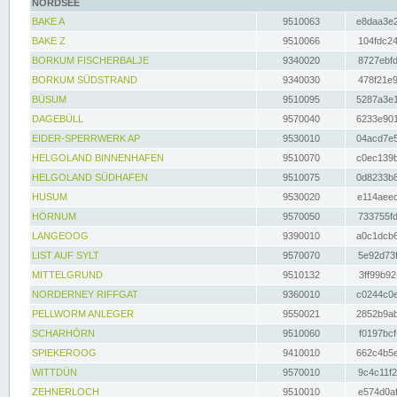
NORDSEE
BAKE A
9510063
e8daa3e2
BAKE Z
9510066
104fdc24
BORKUM FISCHERBALJE
9340020
8727ebfd
BORKUM SÜDSTRAND
9340030
478f21e9
BÜSUM
9510095
5287a3e1
DAGEBÜLL
9570040
6233e901
EIDER-SPERRWERK AP
9530010
04acd7e5
HELGOLAND BINNENHAFEN
9510070
c0ec139b
HELGOLAND SÜDHAFEN
9510075
0d8233b8
HUSUM
9530020
e114aeec
HÖRNUM
9570050
733755fd
LANGEOOG
9390010
a0c1dcb6
LIST AUF SYLT
9570070
5e92d73f
MITTELGRUND
9510132
3ff99b92
NORDERNEY RIFFGAT
9360010
c0244c0e
PELLWORM ANLEGER
9550021
2852b9ab
SCHARHÖRN
9510060
f0197bcf
SPIEKEROOG
9410010
662c4b5e
WITTDÜN
9570010
9c4c11f2
ZEHNERLOCH
9510010
e574d0af