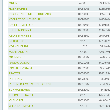
GREIN
420091
f3bf0b0b
HOFKIRCHEN
10088003
616dd98e
INGOLSTADT LUITPOLDSTRASSE
10046105
824a046b
KACHLET SCHLEUSE UP
10090708
0fd56e0a
KACHLET WEHR UP
10090408
560cf185
KELHEIM DONAU
10053009
296fc6d4
KELHEIMWINZER
10054500
c9409937
KIENSTOCK
42011
56178f74
KORNEUBURG
42013
ff44be4a
MAUTHAUSEN
42009
6b002fef
OBERNDORF
10056302
e476bcad
PASSAU DONAU
10091008
9f12c405
PASSAU ILZSTADT
10092000
33ceb441
PFATTER
10068006
f768173a
PFELLING
10078000
7fe63a95
REGENSBURG EISERNE BRÜCKE
10061007
eebd633a
SCHWABELWEIS
10062000
7644f1d7
THEBNERSTRASSL
42015
f7b5c3d3
VILSHOFEN
10089006
e6d68ab7
WILDUNGSMAUER
42014
35846b8b