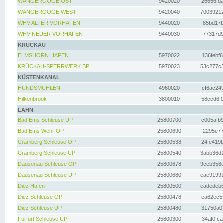
WANGEROOGE OST
9420020
26656fda
WANGEROOGE WEST
9420040
70039212
WHV ALTER VORHAFEN
9440020
f85bd17b
WHV NEUER VORHAFEN
9440030
f77317d9
KRÜCKAU
ELMSHORN HAFEN
5970022
136febf6
KRÜCKAU-SPERRWERK BP
5970023
53c277c3
KÜSTENKANAL
HUNDSMÜHLEN
4960020
cf6ac249
Hilkenbrook
3800010
58ccd6f0
LAHN
Bad Ems Schleuse UP
25800700
c005afb9
Bad Ems Wehr OP
25800690
f2295e77
Cramberg Schleuse OP
25800538
24fe419b
Cramberg Schleuse UP
25800540
3abb36d1
Dausenau Schleuse OP
25800678
9ceb358c
Dausenau Schleuse UP
25800680
eae91991
Diez Hafen
25800500
eadedeb6
Diez Schleuse OP
25800478
ea62ec5f
Diez Schleuse UP
25800480
31750a0f
Fürfurt Schleuse UP
25800300
34af0fca