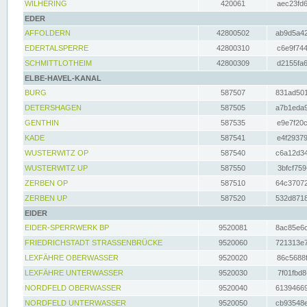
WILHERING
420061
aec23fd6
EDER
AFFOLDERN
42800502
ab9d5a42
EDERTALSPERRE
42800310
c6e9f744
SCHMITTLOTHEIM
42800309
d2155fa6
ELBE-HAVEL-KANAL
BURG
587507
831ad501
DETERSHAGEN
587505
a7b1eda9
GENTHIN
587535
e9e7f20c
KADE
587541
e4f29379
WUSTERWITZ OP
587540
c6a12d34
WUSTERWITZ UP
587550
3bfcf759
ZERBEN OP
587510
64c37072
ZERBEN UP
587520
532d8718
EIDER
EIDER-SPERRWERK BP
9520081
8ac85e6c
FRIEDRICHSTADT STRASSENBRÜCKE
9520060
721313e7
LEXFÄHRE OBERWASSER
9520020
86c5688f
LEXFÄHRE UNTERWASSER
9520030
7f01fbd8
NORDFELD OBERWASSER
9520040
61394669
NORDFELD UNTERWASSER
9520050
cb93548e