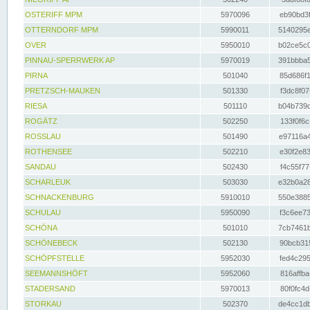
OSTERIFF MPM
5970096
eb90bd3f
OTTERNDORF MPM
5990011
5140295e
OVER
5950010
b02ce5c0
PINNAU-SPERRWERK AP
5970019
391bbba5
PIRNA
501040
85d686f1
PRETZSCH-MAUKEN
501330
f3dc8f07
RIESA
501110
b04b739d
ROGÄTZ
502250
133f0f6c
ROSSLAU
501490
e97116a4
ROTHENSEE
502210
e30f2e83
SANDAU
502430
f4c55f77
SCHARLEUK
503030
e32b0a28
SCHNACKENBURG
5910010
550e3885
SCHULAU
5950090
f3c6ee73
SCHÖNA
501010
7cb7461b
SCHÖNEBECK
502130
90bcb315
SCHÖPFSTELLE
5952030
fed4c295
SEEMANNSHÖFT
5952060
816affba
STADERSAND
5970013
80f0fc4d
STORKAU
502370
de4cc1db