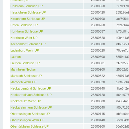
Heilbronn Schleuse UP
23800560
f77df170
Hessigheim Schleuse UP
23800420
23517de9
Hirschhorn Schleuse UP
23800700
acf505dd
Hofen Schleuse UP
23800260
cf2af1a4
Horkheim Schleuse UP
23800557
b76bf04c
Horkheim Wehr UP
23800520
d9b441a5
Kochendorf Schleuse UP
23800600
8f695e71
Ladenburg Wehr UP
23800820
70cee7df
Lauffen
23800500
8559d1a0
Lauffen Schleuse UP
23800501
2f7cb553
Mannheim Neckar
23800900
25582d3f
Marbach Schleuse UP
23800322
456974a8
Marbach Wehr UP
23800320
a73a9cb4
Neckargemünd Schleuse UP
23800740
7be3ff2e
Neckarsteinach Schleuse UP
23800720
d64d07f7
Neckarsulm Wehr UP
23800580
845944f8
Neckarzimmern Schleuse UP
23800640
f00c7183
Oberesslingen Schleuse UP
23800145
cbfae6bc
Oberesslingen Wehr UP
23800140
9de0843a
Obertürkheim Schleuse UP
23800200
80e002d8