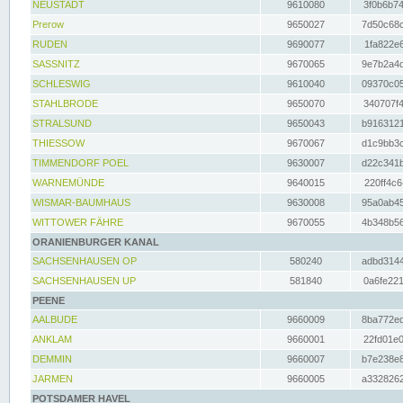
NEUSTADT
9610080
3f0b6b74
Prerow
9650027
7d50c68c
RUDEN
9690077
1fa822e6
SASSNITZ
9670065
9e7b2a4d
SCHLESWIG
9610040
09370c05
STAHLBRODE
9650070
340707f4
STRALSUND
9650043
b9163121
THIESSOW
9670067
d1c9bb3c
TIMMENDORF POEL
9630007
d22c341b
WARNEMÜNDE
9640015
220ff4c6
WISMAR-BAUMHAUS
9630008
95a0ab45
WITTOWER FÄHRE
9670055
4b348b56
ORANIENBURGER KANAL
SACHSENHAUSEN OP
580240
adbd3144
SACHSENHAUSEN UP
581840
0a6fe221
PEENE
AALBUDE
9660009
8ba772ed
ANKLAM
9660001
22fd01e0
DEMMIN
9660007
b7e238e8
JARMEN
9660005
a3328262
POTSDAMER HAVEL