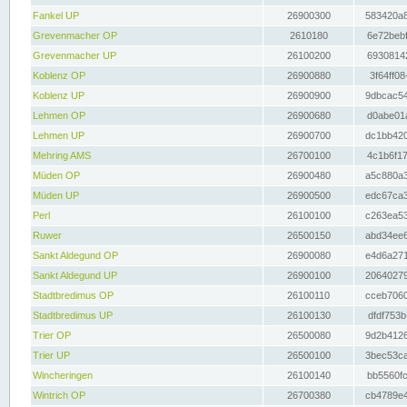
Fankel UP
26900300
583420a8
Grevenmacher OP
2610180
6e72bebf
Grevenmacher UP
26100200
69308142
Koblenz OP
26900880
3f64ff08
Koblenz UP
26900900
9dbcac54
Lehmen OP
26900680
d0abe01a
Lehmen UP
26900700
dc1bb420
Mehring AMS
26700100
4c1b6f17
Müden OP
26900480
a5c880a3
Müden UP
26900500
edc67ca3
Perl
26100100
c263ea53
Ruwer
26500150
abd34ee6
Sankt Aldegund OP
26900080
e4d6a271
Sankt Aldegund UP
26900100
20640279
Stadtbredimus OP
26100110
cceb7060
Stadtbredimus UP
26100130
dfdf753b
Trier OP
26500080
9d2b4126
Trier UP
26500100
3bec53ca
Wincheringen
26100140
bb5560fc
Wintrich OP
26700380
cb4789e4