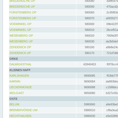
BREDEREICHE OP
580080
308f5979
BREDEREICHE UP
580090
470acd2a
FÜRSTENBERG OP
580060
2c95f83d
FÜRSTENBERG UP
580070
a5830277
VOßWINKEL OP
580000
09b422f7
VOßWINKEL UP
580010
2bcef51a
WESENBERG OP
580020
7909d3f7
WESENBERG UP
580030
da3b5de9
ZEHDENICK OP
580160
a9b8e24c
ZEHDENICK UP
580170
721d7dbf
ORKE
DALWIGKSTHAL
42840453
f0f78cc4
KLEINES HAFF
KARLSHAGEN
9690085
f53bb77f
KARNIN
9690084
da893bbd
UECKERMÜNDE
9690088
c1588dcc
WOLGAST
9650080
b327e35c
OSTE
BELUM
5980060
a9e93be0
BREMERVÖRDE UW
5980010
cf8a3ea2
HECHTHAUSEN
5980030
e5e02890