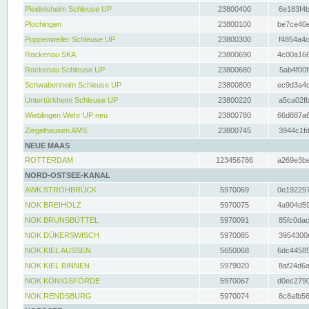
Pleidelsheim Schleuse UP
23800400
6e183f4b
Plochingen
23800100
be7ce40e
Poppenweiler Schleuse UP
23800300
f4854a4c
Rockenau SKA
23800690
4c00a166
Rockenau Schleuse UP
23800680
5ab4f00f
Schwabenheim Schleuse UP
23800800
ec9d3a4d
Untertürkheim Schleuse UP
23800220
a5ca02fb
Wieblingen Wehr UP neu
23800780
66d887a6
Ziegelhausen AMS
23800745
3944c1fd
NEUE MAAS
ROTTERDAM
123456786
a269e3be
NORD-OSTSEE-KANAL
AWK STROHBRÜCK
5970069
0e192297
NOK BREIHOLZ
5970075
4a904d59
NOK BRUNSBÜTTEL
5970091
85fc0dac
NOK DÜKERSWISCH
5970085
3954300d
NOK KIEL AUSSEN
5650068
6dc44585
NOK KIEL BINNEN
5979020
8af24d6a
NOK KÖNIGSFÖRDE
5970067
d0ec2790
NOK RENDSBURG
5970074
8c8afb56