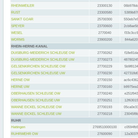
RHEINWEILER
23300130
06b978dd
RUST
23300580
5389b878
SANKT GOAR
25700300
550eb7e9
SPEYER
23700600
2cb8ae5b
WESEL
2770040
f33c3cc9
WORMS
23900200
844a620f
RHEIN-HERNE-KANAL
DUISBURG-MEIDERICH SCHLEUSE OW
27700262
f18e81da
DUISBURG-MEIDERICH SCHLEUSE UW
27700273
48780245
GELSENKIRCHEN SCHLEUSE OW
27700229
5b9f8134
GELSENKIRCHEN SCHLEUSE UW
27700230
427318d0
HERNE OW
27700150
ac6c4362
HERNE UW
27700160
b9975ea1
OBERHAUSEN SCHLEUSE OW
27700240
e251f943
OBERHAUSEN SCHLEUSE UW
27700251
12f63015
WANNE EICKEL SCHLEUSE OW
27700193
05ca0e33
WANNE EICKEL SCHLEUSE UW
27700218
23045f8b
RUHR
Hattingen
2769510000100
c0594fb5
RUHRWEHR OW
27600090
12a3037f