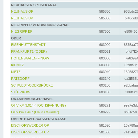
NEUHAUSER SPEISEKANAL
NEUHAUS OP
585850
963bdc26
NEUHAUS UP
585860
bf48cefd
NIEGRIPPER VERBINDUNGSKANAL
NIEGRIPP BP
587500
e506460f
ODER
EISENHÜTTENSTADT
603000
8675aa70
FRANKFURT1 (ODER)
603031
bffdf7f2
HOHENSAATEN-FINOW
603080
f7a639a4
KIENITZ
603050
6298a8f9
KIETZ
603040
16258271
RATZDORF
603140
ca3f535b
SCHWEDT-ODERBRÜCKE
603130
e28babaa
STÜTZKOW
603100
30bff0df
ORANIENBURGER HAVEL
OHV KM 3.014 (HOCHSPANNUNG)
580271
eea7e3dc
OHv km 1.467 (Blaues Wunder)
580272
8b51c505
OBERE HAVEL-WASSERSTRASSE
BISCHOFSWERDER OP
581520
16a780aa
BISCHOFSWERDER UP
581530
74134dc6