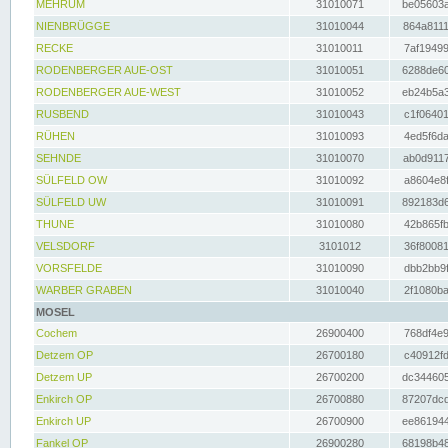
MEHRUM
31010071
be05603a
NIENBRÜGGE
31010044
864a8111
RECKE
31010011
7af19499
RODENBERGER AUE-OST
31010051
6288de60
RODENBERGER AUE-WEST
31010052
eb24b5a3
RUSBEND
31010043
c1f06401
RÜHEN
31010093
4ed5f6da
SEHNDE
31010070
ab0d9117
SÜLFELD OW
31010092
a8604e8f
SÜLFELD UW
31010091
892183d6
THUNE
31010080
42b865fb
VELSDORF
3101012
36f80081
VORSFELDE
31010090
dbb2bb9f
WARBER GRABEN
31010040
2f1080ba
MOSEL
Cochem
26900400
768df4e9
Detzem OP
26700180
c40912fd
Detzem UP
26700200
dc344605
Enkirch OP
26700880
87207dcd
Enkirch UP
26700900
ee861944
Fankel OP
26900280
68198b48