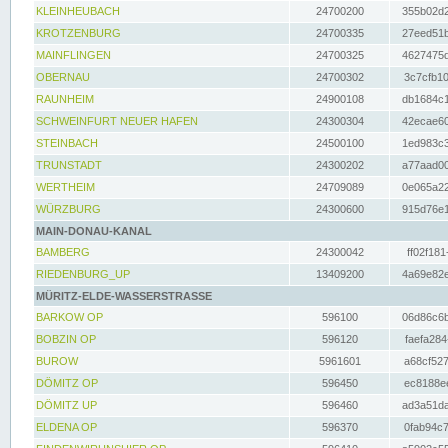
KLEINHEUBACH
24700200
355b02d2
KROTZENBURG
24700335
27eed51b
MAINFLINGEN
24700325
4627475d
OBERNAU
24700302
3c7cfb10
RAUNHEIM
24900108
db1684c1
SCHWEINFURT NEUER HAFEN
24300304
42ecae60
STEINBACH
24500100
1ed983c3
TRUNSTADT
24300202
a77aad00
WERTHEIM
24709089
0e065a22
WÜRZBURG
24300600
915d76e1
MAIN-DONAU-KANAL
BAMBERG
24300042
ff02f181
RIEDENBURG_UP
13409200
4a69e82e
MÜRITZ-ELDE-WASSERSTRASSE
BARKOW OP
596100
06d86c6b
BOBZIN OP
596120
faefa284
BUROW
5961601
a68cf527
DÖMITZ OP
596450
ec8188ee
DÖMITZ UP
596460
ad3a51da
ELDENA OP
596370
0fab94c7