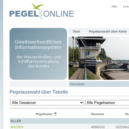
Hilfe
Link
Start
Pegelauswahl über Karte
Newsletter
Pegelauswahl über Tabelle
Pegelname
Nummer
UU
ALLER
AHLDEN
48900102
522286e2