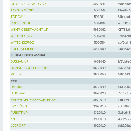
STÖR-SPERRWERK AP
5970041
d9acdbec
TANGERMÜNDE
502350
13e91b77
TORGAU
501261
83bbaedb
VOCKERODE
501480
ae93f2a5
WEHR GEESTHACHT UP
5930062
0f7f58a8
WITTENBERG
501420
070b1eb4
WITTENBERGE
503050
cbf3cd49
ZOLLENSPIEKER
5930090
3de8ea26
ELBE-LÜBECK-KANAL
BÜSSAU UP
9669040
bf7bb8e8
DONNERSCHLEUSE OP
9660049
45634232
MÖLLN
9660050
46644438
EMS
DALUM
3550040
ad357e52
DUKEGAT
3990020
7753c1fa
EMDEN NEUE SEESCHLEUSE
3970010
edfdf747
EMSHÖRN
9340010
c8af067c
FUESTRUP
3310010
3a8ed45f
KNOCK
3990010
438b565e
LEERORT
3910010
abb23dad