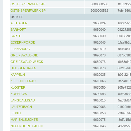
OSTE-SPERRWERK AP
9000000590
8c3295dc
OSTE-SPERRWERK BP
9000000532
7cb4566b
OSTSEE
ALTHAGEN
9650024
b8d05bf9
BARHÖFT
9650040
09227288
BARTH
9650030
00c33ed9
ECKERNFÖRDE
9610045
1faa9b2c
FLENSBURG
9610010
9e19c411
GREIFSWALD OIE
9690078
087b6386
GREIFSWALD-WIECK
9650073
6b53ef42
HEILIGENHAFEN
9610070
06219dd9
KAPPELN
9610035
b09f2243
KIEL-HOLTENAU
9610066
3ad4013f
KLOSTER
9670050
905e7328
KOSEROW
9690093
c0f33a36
LANGBALLIGAU
9610015
5a33bf14
LAUTERBACH
9670063
91922b9b
LT KIEL
9610050
736437d7
MARIENLEUCHTE
9610075
8effc15d
NEUENDORF HAFEN
9670046
492f85b8