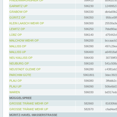
FINDENWIRUNSHIER OP
596410
a5902c55
GARWITZ UP
596230
12499527
GRABOW OP
596330
db4a69b2
GÜRITZ OP
596350
956ce5ff
KLEIN LAASCH WEHR OP
596300
25530a3e
LEWITZ OP
596250
7bbd90ad
LÜBZ OP
596140
d75442cf
MALCHOW WEHR OP
596200
bccaacb3
MALLISS OP
596390
497c29ee
MALLISS UP
596400
a64918a6
NEU KALLISS OP
596430
30739ff3
NEUBURG OP
596160
541c508a
NEUSTADT GLEWE OP
596280
c4381eb3
PARCHIM GÜTE
5961801
3dec3921
PLAU OP
596080
3ffddb2c
PLAU UP
596090
506e6b03
WAREN
596030
bd317edd
MÜGGELSPREE
GROSSE TRÄNKE WEHR OP
582660
81630fdd
GROSSE TRÄNKE WEHR UP
582670
cfad4ee5
MÜRITZ-HAVEL-WASSERSTRASSE