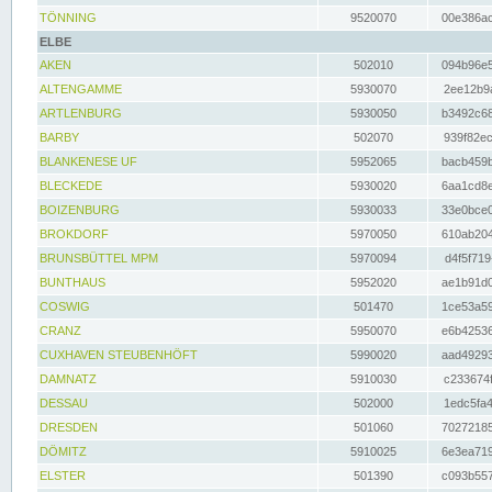
TÖNNING
9520070
00e386ac
ELBE
AKEN
502010
094b96e5
ALTENGAMME
5930070
2ee12b9a
ARTLENBURG
5930050
b3492c68
BARBY
502070
939f82ec
BLANKENESE UF
5952065
bacb459b
BLECKEDE
5930020
6aa1cd8e
BOIZENBURG
5930033
33e0bce0
BROKDORF
5970050
610ab204
BRUNSBÜTTEL MPM
5970094
d4f5f719
BUNTHAUS
5952020
ae1b91d0
COSWIG
501470
1ce53a59
CRANZ
5950070
e6b42536
CUXHAVEN STEUBENHÖFT
5990020
aad49293
DAMNATZ
5910030
c233674f
DESSAU
502000
1edc5fa4
DRESDEN
501060
70272185
DÖMITZ
5910025
6e3ea719
ELSTER
501390
c093b557