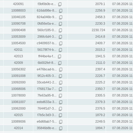
420091
f3bf0b0b-e...
2079.1
07.08.2026 11
10088003
616dd98e-8...
2256.9
07.08.2026 11
10046105
824a046b-9...
2458.3
07.08.2026 11
10090708
0fd56e0a-e...
2230.3
07.08.2026 11
10090408
560cf185-0...
2230.724
07.08.2026 11
10053009
296fc6d4-3...
2414.8
07.08.2026 11
10054500
c9409937-b...
2409.7
07.08.2026 11
42011
56178f74-b...
2015.2
07.08.2026 11
42013
ff44be4a-f...
1941.5
07.08.2026 11
42009
6b002fef-8...
2111.0
07.08.2026 11
10056302
e476bcad-b...
2397.4
07.08.2026 11
10091008
9f12c405-3...
2226.7
07.08.2026 11
10092000
33ceb441-2...
2225.2
07.08.2026 11
10068006
f768173a-7...
2350.7
07.08.2026 11
10078000
7fe63a95-8...
2305.5
07.08.2026 11
10061007
eebd633a-3...
2379.3
07.08.2026 11
10062000
7644f1d7-3...
2376.5
07.08.2026 11
42015
f7b5c3d3-3...
1879.2
07.08.2026 11
10089006
e6d68ab7-5...
2249.5
07.08.2026 11
42014
35846b8b-e...
1894.7
07.08.2026 11