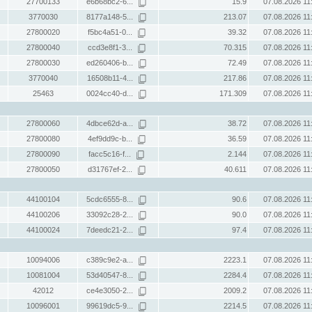
27700133
e6b68bc2-6...
15.9
07.08.2026 11
3770030
8177a148-5...
213.07
07.08.2026 11
27800020
f5bc4a51-0...
39.32
07.08.2026 11
27800040
ccd3e8f1-3...
70.315
07.08.2026 11
27800030
ed260406-b...
72.49
07.08.2026 11
3770040
16508b11-4...
217.86
07.08.2026 11
25463
0024cc40-d...
171.309
07.08.2026 11
27800060
4dbce62d-a...
38.72
07.08.2026 11
27800080
4ef9dd9c-b...
36.59
07.08.2026 11
27800090
facc5c16-f...
2.144
07.08.2026 11
27800050
d31767ef-2...
40.611
07.08.2026 11
44100104
5cdc6555-8...
90.6
07.08.2026 11
44100206
33092c28-2...
90.0
07.08.2026 11
44100024
7deedc21-2...
97.4
07.08.2026 11
10094006
c389c9e2-a...
2223.1
07.08.2026 11
10081004
53d40547-8...
2284.4
07.08.2026 11
42012
ce4e3050-2...
2009.2
07.08.2026 11
10096001
99619dc5-9...
2214.5
07.08.2026 11