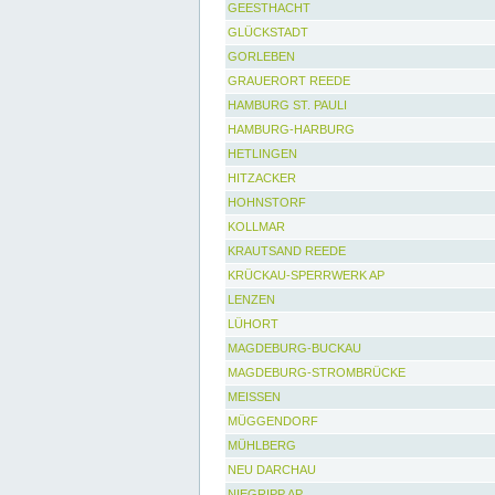
GEESTHACHT
GLÜCKSTADT
GORLEBEN
GRAUERORT REEDE
HAMBURG ST. PAULI
HAMBURG-HARBURG
HETLINGEN
HITZACKER
HOHNSTORF
KOLLMAR
KRAUTSAND REEDE
KRÜCKAU-SPERRWERK AP
LENZEN
LÜHORT
MAGDEBURG-BUCKAU
MAGDEBURG-STROMBRÜCKE
MEISSEN
MÜGGENDORF
MÜHLBERG
NEU DARCHAU
NIEGRIPP AP