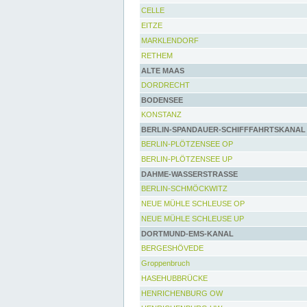
CELLE
EITZE
MARKLENDORF
RETHEM
ALTE MAAS
DORDRECHT
BODENSEE
KONSTANZ
BERLIN-SPANDAUER-SCHIFFFAHRTSKANAL
BERLIN-PLÖTZENSEE OP
BERLIN-PLÖTZENSEE UP
DAHME-WASSERSTRASSE
BERLIN-SCHMÖCKWITZ
NEUE MÜHLE SCHLEUSE OP
NEUE MÜHLE SCHLEUSE UP
DORTMUND-EMS-KANAL
BERGESHÖVEDE
Groppenbruch
HASEHUBBRÜCKE
HENRICHENBURG OW