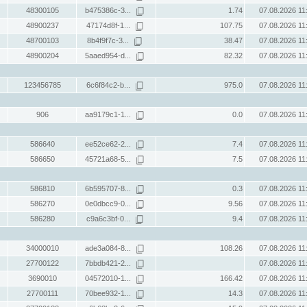
48300105
b475386c-3...
1.74
07.08.2026 11
48900237
47174d8f-1...
107.75
07.08.2026 11
48700103
8b4f9f7c-3...
38.47
07.08.2026 11
48900204
5aaed954-d...
82.32
07.08.2026 11
123456785
6c6f84c2-b...
975.0
07.08.2026 11
906
aa9179c1-1...
0.0
07.08.2026 11
586640
ee52ce62-2...
7.4
07.08.2026 11
586650
45721a68-5...
7.5
07.08.2026 11
586810
6b595707-8...
0.3
07.08.2026 11
586270
0e0dbcc9-0...
9.56
07.08.2026 11
586280
c9a6c3bf-0...
9.4
07.08.2026 11
34000010
ade3a084-8...
108.26
07.08.2026 11
27700122
7bbdb421-2...
07.08.2026 11
3690010
04572010-1...
166.42
07.08.2026 11
27700111
70bee932-1...
14.3
07.08.2026 11