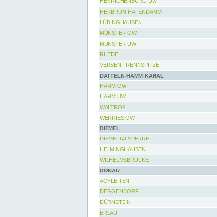
HENRICHENBURG UW
HERBRUM HAFENDAMM
LÜDINGHAUSEN
MÜNSTER OW
MÜNSTER UW
RHEDE
VERSEN TRENNSPITZE
DATTELN-HAMM-KANAL
HAMM OW
HAMM UW
WALTROP
WERRIES OW
DIEMEL
DIEMELTALSPERRE
HELMINGHAUSEN
WILHELMSBRÜCKE
DONAU
ACHLEITEN
DEGGENDORF
DÜRNSTEIN
ERLAU