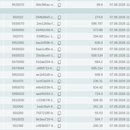
9520070
00e386ac-e...
99.8
07.08.2026 11
502010
094b96e5-c...
274.8
07.08.2026 11
5930070
2ee12b9a-f...
588.787
07.08.2026 11
5930050
b3492c68-8...
573.86
07.08.2026 11
502070
939f82ec-1...
294.82
07.08.2026 11
5952065
bacb459b-0...
635.0
07.08.2026 11
5930020
6aa1cd8e-e...
549.633
07.08.2026 11
5930033
33e0bce0-1...
558.534
07.08.2026 11
5970050
610ab204-d...
684.2
07.08.2026 11
5970094
d4f5f719-8...
695.214
07.08.2026 11
5952020
ae1b91d0-e...
609.9
07.08.2026 11
501470
1ce53a59-3...
236.31
07.08.2026 10
5950070
e6b42536-6...
634.42
07.08.2026 11
5990020
aad49293-2...
724.0
07.08.2026 11
5910030
c233674f-2...
509.35
07.08.2026 11
502000
1edc5fa4-8...
261.16
07.08.2026 11
501060
70272185-b...
55.63
07.08.2026 11
5910025
6e3ea719-4...
504.7
07.08.2026 11
501390
c093b557-4...
200.15
07.08.2026 11