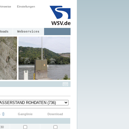
hinweise
Einstellungen
loads
Webservices
s
Ganglinie
Download
:30