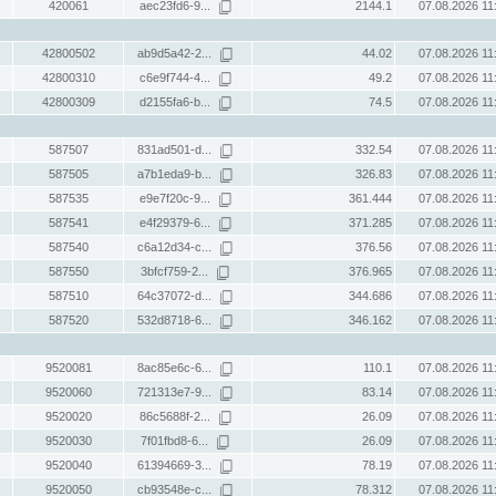
420061
aec23fd6-9...
2144.1
07.08.2026 11
42800502
ab9d5a42-2...
44.02
07.08.2026 11
42800310
c6e9f744-4...
49.2
07.08.2026 11
42800309
d2155fa6-b...
74.5
07.08.2026 11
587507
831ad501-d...
332.54
07.08.2026 11
587505
a7b1eda9-b...
326.83
07.08.2026 11
587535
e9e7f20c-9...
361.444
07.08.2026 11
587541
e4f29379-6...
371.285
07.08.2026 11
587540
c6a12d34-c...
376.56
07.08.2026 11
587550
3bfcf759-2...
376.965
07.08.2026 11
587510
64c37072-d...
344.686
07.08.2026 11
587520
532d8718-6...
346.162
07.08.2026 11
9520081
8ac85e6c-6...
110.1
07.08.2026 11
9520060
721313e7-9...
83.14
07.08.2026 11
9520020
86c5688f-2...
26.09
07.08.2026 11
9520030
7f01fbd8-6...
26.09
07.08.2026 11
9520040
61394669-3...
78.19
07.08.2026 11
9520050
cb93548e-c...
78.312
07.08.2026 11