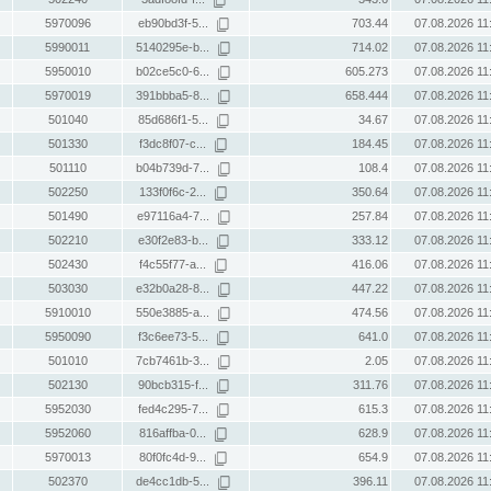
5970096
eb90bd3f-5...
703.44
07.08.2026 11
5990011
5140295e-b...
714.02
07.08.2026 11
5950010
b02ce5c0-6...
605.273
07.08.2026 11
5970019
391bbba5-8...
658.444
07.08.2026 11
501040
85d686f1-5...
34.67
07.08.2026 11
501330
f3dc8f07-c...
184.45
07.08.2026 11
501110
b04b739d-7...
108.4
07.08.2026 11
502250
133f0f6c-2...
350.64
07.08.2026 11
501490
e97116a4-7...
257.84
07.08.2026 11
502210
e30f2e83-b...
333.12
07.08.2026 11
502430
f4c55f77-a...
416.06
07.08.2026 11
503030
e32b0a28-8...
447.22
07.08.2026 11
5910010
550e3885-a...
474.56
07.08.2026 11
5950090
f3c6ee73-5...
641.0
07.08.2026 11
501010
7cb7461b-3...
2.05
07.08.2026 11
502130
90bcb315-f...
311.76
07.08.2026 11
5952030
fed4c295-7...
615.3
07.08.2026 11
5952060
816affba-0...
628.9
07.08.2026 11
5970013
80f0fc4d-9...
654.9
07.08.2026 11
502370
de4cc1db-5...
396.11
07.08.2026 11