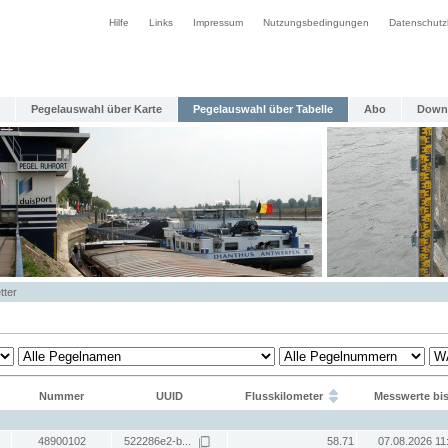
Hilfe
Links
Impressum
Nutzungsbedingungen
Datenschutz
Pegelauswahl über Karte
Pegelauswahl über Tabelle
Abo
Down
tter
Nummer
UUID
Flusskilometer
Messwerte bi
48900102
522286e2-b...
58.71
07.08.2026 11