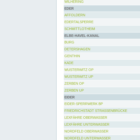
WILHERING
EDER
AFFOLDERN
EDERTALSPERRE
SCHMITTLOTHEIM
ELBE-HAVEL-KANAL
BURG
DETERSHAGEN
GENTHIN
KADE
WUSTERWITZ OP
WUSTERWITZ UP
ZERBEN OP
ZERBEN UP
EIDER
EIDER-SPERRWERK BP
FRIEDRICHSTADT STRASSENBRÜCKE
LEXFÄHRE OBERWASSER
LEXFÄHRE UNTERWASSER
NORDFELD OBERWASSER
NORDFELD UNTERWASSER