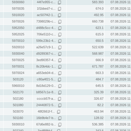
5930060
44f7e955-c...
583.393
07.08.2026 11
5970035
1f1bbed7-c...
674.0
07.08.2026 11
5910020
ac507f42-1...
492.95
07.08.2026 11
5970026
7398029b-c...
660.738
07.08.2026 11
5952050
d488c5cc-4...
623.1
07.08.2026 11
5952025
706e5110-c...
615.0
07.08.2026 11
5970010
599c23b1-4...
650.5
07.08.2026 11
5920010
a26e57c9-1...
522.639
07.08.2026 11
5930040
d9289367-c...
568.987
07.08.2026 11
5970025
3ed90357-4...
666.9
07.08.2026 11
5970031
8c20b4dc-1...
671.787
07.08.2026 11
5970024
a653eb04-d...
663.3
07.08.2026 11
503120
c80a4f21-5...
484.7
07.08.2026 11
5960010
8d18d129-0...
645.5
07.08.2026 11
502170
b8567c1e-8...
325.39
07.08.2026 11
502180
ccccb57f-a...
326.67
07.08.2026 11
501080
24440872-5...
82.2
07.08.2026 11
503070
48f2661f-f...
463.94
07.08.2026 11
501160
16b9b4e7-b...
128.02
07.08.2026 11
5930010
67d6e882-b...
536.385
07.08.2026 11
502240
3adf88fd-f...
343.6
07.08.2026 11