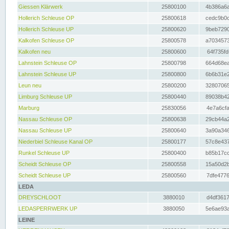
Giessen Klärwerk
25800100
4b386a6a
Hollerich Schleuse OP
25800618
cedc9b0c
Hollerich Schleuse UP
25800620
9beb7290
Kalkofen Schleuse OP
25800578
a7034573
Kalkofen neu
25800600
64f735fd
Lahnstein Schleuse OP
25800798
664d68ea
Lahnstein Schleuse UP
25800800
6b6b31e2
Leun neu
25800200
32807065
Limburg Schleuse UP
25800440
89038b42
Marburg
25830056
4e7a6cfa
Nassau Schleuse OP
25800638
29cb44a2
Nassau Schleuse UP
25800640
3a90a346
Niederbiel Schleuse Kanal OP
25800177
57c8e437
Runkel Schleuse UP
25800400
b85b17cc
Scheidt Schleuse OP
25800558
15a50d2b
Scheidt Schleuse UP
25800560
7dfe4776
LEDA
DREYSCHLOOT
3880010
d4df3617
LEDASPERRWERK UP
3880050
5e6ae93a
LEINE