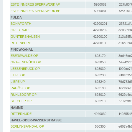
ESTE INNERES SPERRWERK AP
5950082
227b83f7
ESTE INNERES SPERRWERK BP
5950081
5fea1a12
FULDA
BONAFORTH
42900201
23721dfd
GREBENAU
42700202
acd63934
GUNTERSHAUSEN
42900100
213a585d
ROTENBURG
42700100
d1ba62a4
FINOWKANAL
EBERSWALDE OP
693170
3cd46cc7
GRAFENBRÜCK OP
693050
547422fb
LEESENBRÜCK OP
693030
f099ce74
LIEPE OP
693230
6f81b35f
LIEPE UP
693240
79d783d3
RAGÖSE OP
693190
b6bbe4f8
RUHLSDORF OP
693010
6629a4ca
STECHER OP
693210
516fbf8c
HAMME
RITTERHUDE
4940030
f49855d8
HAVEL-ODER-WASSERSTRASSE
BERLIN-SPANDAU OP
580300
e607a4b6