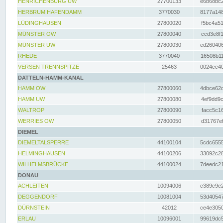
HENRICHENBURG UW
27700133
e6b68bc2
HERBRUM HAFENDAMM
3770030
8177a148
LÜDINGHAUSEN
27800020
f5bc4a51
MÜNSTER OW
27800040
ccd3e8f1
MÜNSTER UW
27800030
ed260406
RHEDE
3770040
16508b11
VERSEN TRENNSPITZE
25463
0024cc40
DATTELN-HAMM-KANAL
HAMM OW
27800060
4dbce62d
HAMM UW
27800080
4ef9dd9c
WALTROP
27800090
facc5c16
WERRIES OW
27800050
d31767ef
DIEMEL
DIEMELTALSPERRE
44100104
5cdc6555
HELMINGHAUSEN
44100206
33092c28
WILHELMSBRÜCKE
44100024
7deedc21
DONAU
ACHLEITEN
10094006
c389c9e2
DEGGENDORF
10081004
53d40547
DÜRNSTEIN
42012
ce4e3050
ERLAU
10096001
99619dc5