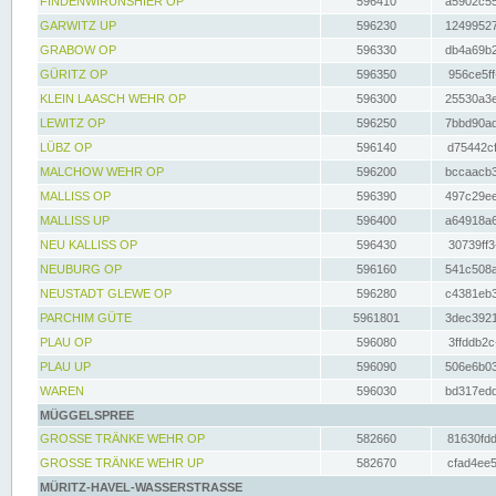
FINDENWIRUNSHIER OP
596410
a5902c55
GARWITZ UP
596230
12499527
GRABOW OP
596330
db4a69b2
GÜRITZ OP
596350
956ce5ff
KLEIN LAASCH WEHR OP
596300
25530a3e
LEWITZ OP
596250
7bbd90ad
LÜBZ OP
596140
d75442cf
MALCHOW WEHR OP
596200
bccaacb3
MALLISS OP
596390
497c29ee
MALLISS UP
596400
a64918a6
NEU KALLISS OP
596430
30739ff3
NEUBURG OP
596160
541c508a
NEUSTADT GLEWE OP
596280
c4381eb3
PARCHIM GÜTE
5961801
3dec3921
PLAU OP
596080
3ffddb2c
PLAU UP
596090
506e6b03
WAREN
596030
bd317edd
MÜGGELSPREE
GROSSE TRÄNKE WEHR OP
582660
81630fdd
GROSSE TRÄNKE WEHR UP
582670
cfad4ee5
MÜRITZ-HAVEL-WASSERSTRASSE