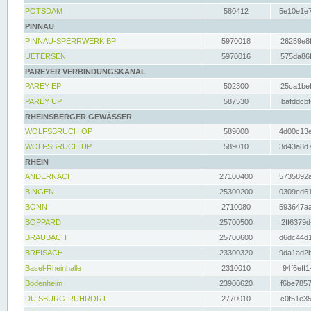
POTSDAM
580412
5e10e1e7
PINNAU
PINNAU-SPERRWERK BP
5970018
26259e8f
UETERSEN
5970016
575da86f
PAREYER VERBINDUNGSKANAL
PAREY EP
502300
25ca1bef
PAREY UP
587530
bafddcbf
RHEINSBERGER GEWÄSSER
WOLFSBRUCH OP
589000
4d00c13e
WOLFSBRUCH UP
589010
3d43a8d7
RHEIN
ANDERNACH
27100400
5735892a
BINGEN
25300200
0309cd61
BONN
2710080
593647aa
BOPPARD
25700500
2ff6379d
BRAUBACH
25700600
d6dc44d1
BREISACH
23300320
9da1ad2b
Basel-Rheinhalle
2310010
94f6eff1
Bodenheim
23900620
f6be7857
DUISBURG-RUHRORT
2770010
c0f51e35