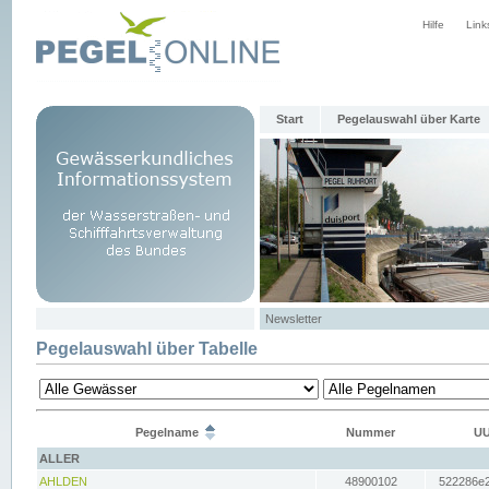
Hilfe
Link
Start
Pegelauswahl über Karte
Newsletter
Pegelauswahl über Tabelle
Pegelname
Nummer
UU
ALLER
AHLDEN
48900102
522286e2