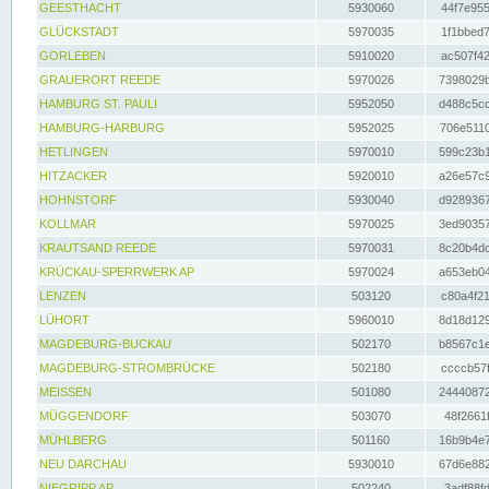
GEESTHACHT
5930060
44f7e955
GLÜCKSTADT
5970035
1f1bbed7
GORLEBEN
5910020
ac507f42
GRAUERORT REEDE
5970026
7398029b
HAMBURG ST. PAULI
5952050
d488c5cc
HAMBURG-HARBURG
5952025
706e5110
HETLINGEN
5970010
599c23b1
HITZACKER
5920010
a26e57c9
HOHNSTORF
5930040
d9289367
KOLLMAR
5970025
3ed90357
KRAUTSAND REEDE
5970031
8c20b4dc
KRÜCKAU-SPERRWERK AP
5970024
a653eb04
LENZEN
503120
c80a4f21
LÜHORT
5960010
8d18d129
MAGDEBURG-BUCKAU
502170
b8567c1e
MAGDEBURG-STROMBRÜCKE
502180
ccccb57f
MEISSEN
501080
24440872
MÜGGENDORF
503070
48f2661f
MÜHLBERG
501160
16b9b4e7
NEU DARCHAU
5930010
67d6e882
NIEGRIPP AP
502240
3adf88fd