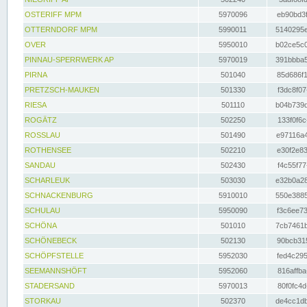
OSTERIFF MPM
5970096
eb90bd3f
OTTERNDORF MPM
5990011
5140295e
OVER
5950010
b02ce5c0
PINNAU-SPERRWERK AP
5970019
391bbba5
PIRNA
501040
85d686f1
PRETZSCH-MAUKEN
501330
f3dc8f07
RIESA
501110
b04b739d
ROGÄTZ
502250
133f0f6c
ROSSLAU
501490
e97116a4
ROTHENSEE
502210
e30f2e83
SANDAU
502430
f4c55f77
SCHARLEUK
503030
e32b0a28
SCHNACKENBURG
5910010
550e3885
SCHULAU
5950090
f3c6ee73
SCHÖNA
501010
7cb7461b
SCHÖNEBECK
502130
90bcb315
SCHÖPFSTELLE
5952030
fed4c295
SEEMANNSHÖFT
5952060
816affba
STADERSAND
5970013
80f0fc4d
STORKAU
502370
de4cc1db