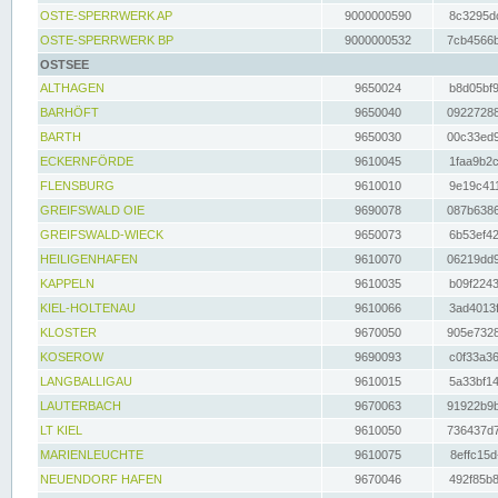
OSTE-SPERRWERK AP
9000000590
8c3295dc
OSTE-SPERRWERK BP
9000000532
7cb4566b
OSTSEE
ALTHAGEN
9650024
b8d05bf9
BARHÖFT
9650040
09227288
BARTH
9650030
00c33ed9
ECKERNFÖRDE
9610045
1faa9b2c
FLENSBURG
9610010
9e19c411
GREIFSWALD OIE
9690078
087b6386
GREIFSWALD-WIECK
9650073
6b53ef42
HEILIGENHAFEN
9610070
06219dd9
KAPPELN
9610035
b09f2243
KIEL-HOLTENAU
9610066
3ad4013f
KLOSTER
9670050
905e7328
KOSEROW
9690093
c0f33a36
LANGBALLIGAU
9610015
5a33bf14
LAUTERBACH
9670063
91922b9b
LT KIEL
9610050
736437d7
MARIENLEUCHTE
9610075
8effc15d
NEUENDORF HAFEN
9670046
492f85b8