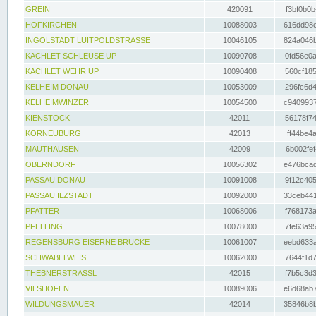
GREIN
420091
f3bf0b0b
HOFKIRCHEN
10088003
616dd98e
INGOLSTADT LUITPOLDSTRASSE
10046105
824a046b
KACHLET SCHLEUSE UP
10090708
0fd56e0a
KACHLET WEHR UP
10090408
560cf185
KELHEIM DONAU
10053009
296fc6d4
KELHEIMWINZER
10054500
c9409937
KIENSTOCK
42011
56178f74
KORNEUBURG
42013
ff44be4a
MAUTHAUSEN
42009
6b002fef
OBERNDORF
10056302
e476bcad
PASSAU DONAU
10091008
9f12c405
PASSAU ILZSTADT
10092000
33ceb441
PFATTER
10068006
f768173a
PFELLING
10078000
7fe63a95
REGENSBURG EISERNE BRÜCKE
10061007
eebd633a
SCHWABELWEIS
10062000
7644f1d7
THEBNERSTRASSL
42015
f7b5c3d3
VILSHOFEN
10089006
e6d68ab7
WILDUNGSMAUER
42014
35846b8b