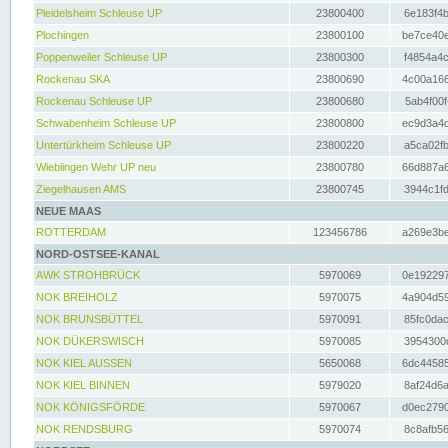
Pleidelsheim Schleuse UP
23800400
6e183f4b
Plochingen
23800100
be7ce40e
Poppenweiler Schleuse UP
23800300
f4854a4c
Rockenau SKA
23800690
4c00a166
Rockenau Schleuse UP
23800680
5ab4f00f
Schwabenheim Schleuse UP
23800800
ec9d3a4d
Untertürkheim Schleuse UP
23800220
a5ca02fb
Wieblingen Wehr UP neu
23800780
66d887a6
Ziegelhausen AMS
23800745
3944c1fd
NEUE MAAS
ROTTERDAM
123456786
a269e3be
NORD-OSTSEE-KANAL
AWK STROHBRÜCK
5970069
0e192297
NOK BREIHOLZ
5970075
4a904d59
NOK BRUNSBÜTTEL
5970091
85fc0dac
NOK DÜKERSWISCH
5970085
3954300d
NOK KIEL AUSSEN
5650068
6dc44585
NOK KIEL BINNEN
5979020
8af24d6a
NOK KÖNIGSFÖRDE
5970067
d0ec2790
NOK RENDSBURG
5970074
8c8afb56