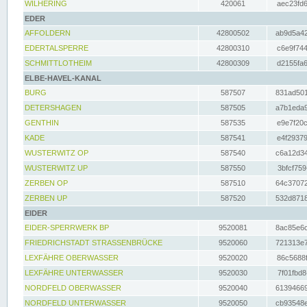
WILHERING
420061
aec23fd6
EDER
AFFOLDERN
42800502
ab9d5a42
EDERTALSPERRE
42800310
c6e9f744
SCHMITTLOTHEIM
42800309
d2155fa6
ELBE-HAVEL-KANAL
BURG
587507
831ad501
DETERSHAGEN
587505
a7b1eda9
GENTHIN
587535
e9e7f20c
KADE
587541
e4f29379
WUSTERWITZ OP
587540
c6a12d34
WUSTERWITZ UP
587550
3bfcf759
ZERBEN OP
587510
64c37072
ZERBEN UP
587520
532d8718
EIDER
EIDER-SPERRWERK BP
9520081
8ac85e6c
FRIEDRICHSTADT STRASSENBRÜCKE
9520060
721313e7
LEXFÄHRE OBERWASSER
9520020
86c5688f
LEXFÄHRE UNTERWASSER
9520030
7f01fbd8
NORDFELD OBERWASSER
9520040
61394669
NORDFELD UNTERWASSER
9520050
cb93548e