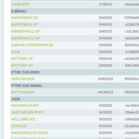
IJSSELKOP
2790070
bbaefa8e
ILMENAU
BARDOWICK OP
5940029
07830b68
BARDOWICK UP
5940030
a238b70f
FAHRENHOLZ OP
5940070
c33c3667
FAHRENHOLZ UP
5940060
bb62b28f
ILMENAU SPERRWERK AP
5940080
6b05e8dc
LÜNE
5940020
d7a8df36
WITTORF OP
5940049
eb3d4195
WITTORF UP
5940050
308c39b6
ITTER ZUR EDER
HERZHAUSEN
42800218
855205e7
ITTER ZUR DIEMEL
KOTTHAUSEN
44100013
36243256
JADE
HOOKSIELPLATE
9430020
fac30fe9
JADE-WESER-PORT
9430050
33bdec83
MELLUMPLATE
9420010
c8b9a2b6
SCHILLIG
9430030
b1cda5a0
WANGEROOGE NORD
9420030
c41d42b1