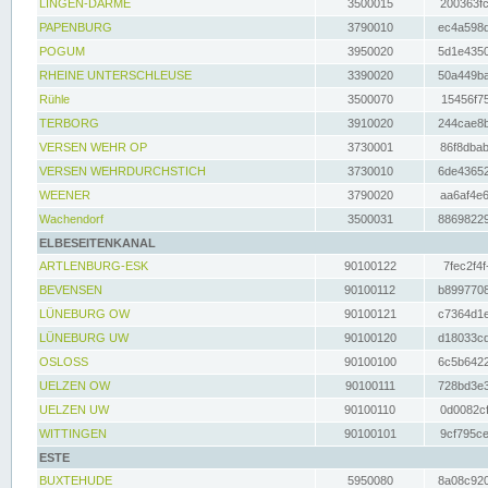
LINGEN-DARME
3500015
200363fc
PAPENBURG
3790010
ec4a598d
POGUM
3950020
5d1e4350
RHEINE UNTERSCHLEUSE
3390020
50a449ba
Rühle
3500070
15456f75
TERBORG
3910020
244cae8b
VERSEN WEHR OP
3730001
86f8dbab
VERSEN WEHRDURCHSTICH
3730010
6de43652
WEENER
3790020
aa6af4e6
Wachendorf
3500031
88698229
ELBESEITENKANAL
ARTLENBURG-ESK
90100122
7fec2f4f
BEVENSEN
90100112
b8997708
LÜNEBURG OW
90100121
c7364d1e
LÜNEBURG UW
90100120
d18033cd
OSLOSS
90100100
6c5b6422
UELZEN OW
90100111
728bd3e3
UELZEN UW
90100110
0d0082cf
WITTINGEN
90100101
9cf795ce
ESTE
BUXTEHUDE
5950080
8a08c920