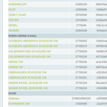
RHEINWEILER
23300130
06b978dd
RUST
23300580
5389b878
SANKT GOAR
25700300
550eb7e9
SPEYER
23700600
2cb8ae5b
WESEL
2770040
f33c3cc9
WORMS
23900200
844a620f
RHEIN-HERNE-KANAL
DUISBURG-MEIDERICH SCHLEUSE OW
27700262
f18e81da
DUISBURG-MEIDERICH SCHLEUSE UW
27700273
48780245
GELSENKIRCHEN SCHLEUSE OW
27700229
5b9f8134
GELSENKIRCHEN SCHLEUSE UW
27700230
427318d0
HERNE OW
27700150
ac6c4362
HERNE UW
27700160
b9975ea1
OBERHAUSEN SCHLEUSE OW
27700240
e251f943
OBERHAUSEN SCHLEUSE UW
27700251
12f63015
WANNE EICKEL SCHLEUSE OW
27700193
05ca0e33
WANNE EICKEL SCHLEUSE UW
27700218
23045f8b
RUHR
Hattingen
2769510000100
c0594fb5
RUHRWEHR OW
27600090
12a3037f