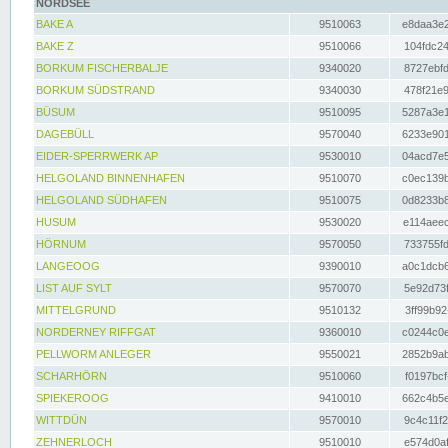
NORDSEE
BAKE A
9510063
e8daa3e2
BAKE Z
9510066
104fdc24
BORKUM FISCHERBALJE
9340020
8727ebfd
BORKUM SÜDSTRAND
9340030
478f21e9
BÜSUM
9510095
5287a3e1
DAGEBÜLL
9570040
6233e901
EIDER-SPERRWERK AP
9530010
04acd7e5
HELGOLAND BINNENHAFEN
9510070
c0ec139b
HELGOLAND SÜDHAFEN
9510075
0d8233b8
HUSUM
9530020
e114aeec
HÖRNUM
9570050
733755fd
LANGEOOG
9390010
a0c1dcb6
LIST AUF SYLT
9570070
5e92d73f
MITTELGRUND
9510132
3ff99b92
NORDERNEY RIFFGAT
9360010
c0244c0e
PELLWORM ANLEGER
9550021
2852b9ab
SCHARHÖRN
9510060
f0197bcf
SPIEKEROOG
9410010
662c4b5e
WITTDÜN
9570010
9c4c11f2
ZEHNERLOCH
9510010
e574d0af