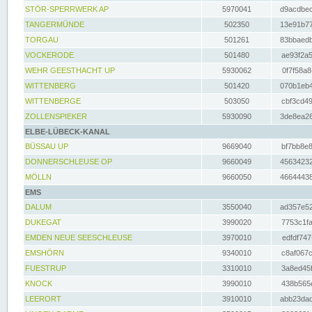
STÖR-SPERRWERK AP
5970041
d9acdbec
TANGERMÜNDE
502350
13e91b77
TORGAU
501261
83bbaedb
VOCKERODE
501480
ae93f2a5
WEHR GEESTHACHT UP
5930062
0f7f58a8
WITTENBERG
501420
070b1eb4
WITTENBERGE
503050
cbf3cd49
ZOLLENSPIEKER
5930090
3de8ea26
ELBE-LÜBECK-KANAL
BÜSSAU UP
9669040
bf7bb8e8
DONNERSCHLEUSE OP
9660049
45634232
MÖLLN
9660050
46644438
EMS
DALUM
3550040
ad357e52
DUKEGAT
3990020
7753c1fa
EMDEN NEUE SEESCHLEUSE
3970010
edfdf747
EMSHÖRN
9340010
c8af067c
FUESTRUP
3310010
3a8ed45f
KNOCK
3990010
438b565e
LEERORT
3910010
abb23dad