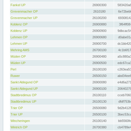
Fankel UP
26900300
583420a8
Grevenmacher OP
2610180
6e72bebf
Grevenmacher UP
26100200
69308142
Koblenz OP
26900880
3f64ff08
Koblenz UP
26900900
9dbcac54
Lehmen OP
26900680
d0abe01a
Lehmen UP
26900700
dc1bb420
Mehring AMS
26700100
4c1b6f17
Müden OP
26900480
a5c880a3
Müden UP
26900500
edc67ca3
Perl
26100100
c263ea53
Ruwer
26500150
abd34ee6
Sankt Aldegund OP
26900080
e4d6a271
Sankt Aldegund UP
26900100
20640279
Stadtbredimus OP
26100110
cceb7060
Stadtbredimus UP
26100130
dfdf753b
Trier OP
26500080
9d2b4126
Trier UP
26500100
3bec53ca
Wincheringen
26100140
bb5560fc
Wintrich OP
26700380
cb4789e4