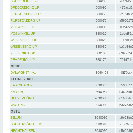
BREDEREICHE OP
580080
308f5979
BREDEREICHE UP
580090
470acd2a
FÜRSTENBERG OP
580060
2c95f83d
FÜRSTENBERG UP
580070
a5830277
VOßWINKEL OP
580000
09b422f7
VOßWINKEL UP
580010
2bcef51a
WESENBERG OP
580020
7909d3f7
WESENBERG UP
580030
da3b5de9
ZEHDENICK OP
580160
a9b8e24c
ZEHDENICK UP
580170
721d7dbf
ORKE
DALWIGKSTHAL
42840453
f0f78cc4
KLEINES HAFF
KARLSHAGEN
9690085
f53bb77f
KARNIN
9690084
da893bbd
UECKERMÜNDE
9690088
c1588dcc
WOLGAST
9650080
b327e35c
OSTE
BELUM
5980060
a9e93be0
BREMERVÖRDE UW
5980010
cf8a3ea2
HECHTHAUSEN
5980030
e5e02890