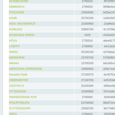
DÜSSELDORF
2750010
8f7e5f92
EMMERICH
2790020
9598e4cb
IFFEZHEIM
23500600
b02be240
KAUB
25700100
1d26e504
KEHL-KRONENHOF
23300900
23af9b02
KOBLENZ
25900700
4c7d796a
KONSTANZ-RHEIN
3329
e020e651
KÖLN
2730010
a6ee8177
LOBITH
2790050
efe13a3d
MAINZ
25100100
a37a9aa3
MANNHEIM
23700700
57090802
MAXAU
23700200
b6c6d5c8
NIERSTEIN-OPPENHEIM
23900600
d28e7ed1
Neuwied Stadt
27100370
dc407f1e
OBERWINTER
27100700
b45359df
OESTRICH
25100300
665be0fe
OTTENHEIM
23300800
787e5d63
PANNERDENSE KOP
2790060
3046493f
PHILIPPSBURG
23700500
88e972e1
PLITTERSDORF
23500700
6b774802
REES
2790010
2f025389