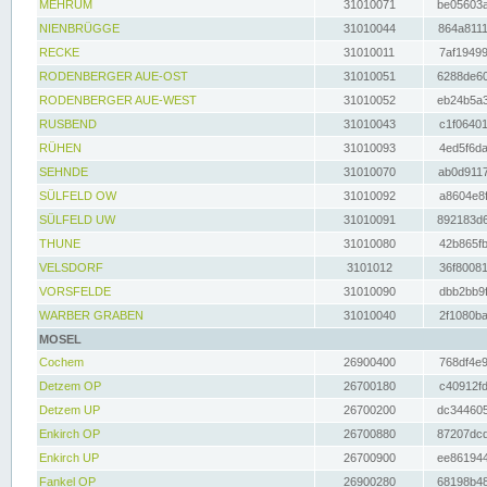
MEHRUM
31010071
be05603a
NIENBRÜGGE
31010044
864a8111
RECKE
31010011
7af19499
RODENBERGER AUE-OST
31010051
6288de60
RODENBERGER AUE-WEST
31010052
eb24b5a3
RUSBEND
31010043
c1f06401
RÜHEN
31010093
4ed5f6da
SEHNDE
31010070
ab0d9117
SÜLFELD OW
31010092
a8604e8f
SÜLFELD UW
31010091
892183d6
THUNE
31010080
42b865fb
VELSDORF
3101012
36f80081
VORSFELDE
31010090
dbb2bb9f
WARBER GRABEN
31010040
2f1080ba
MOSEL
Cochem
26900400
768df4e9
Detzem OP
26700180
c40912fd
Detzem UP
26700200
dc344605
Enkirch OP
26700880
87207dcd
Enkirch UP
26700900
ee861944
Fankel OP
26900280
68198b48