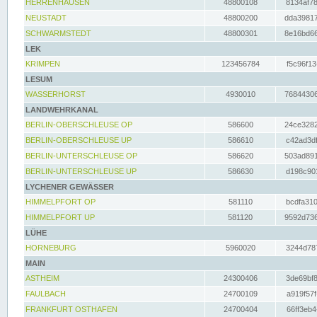
HERRENHAUSEN
48800108
8134af78
NEUSTADT
48800200
dda39817
SCHWARMSTEDT
48800301
8e16bd66
LEK
KRIMPEN
123456784
f5c96f13
LESUM
WASSERHORST
4930010
76844306
LANDWEHRKANAL
BERLIN-OBERSCHLEUSE OP
586600
24ce3282
BERLIN-OBERSCHLEUSE UP
586610
c42ad3df
BERLIN-UNTERSCHLEUSE OP
586620
503ad891
BERLIN-UNTERSCHLEUSE UP
586630
d198c901
LYCHENER GEWÄSSER
HIMMELPFORT OP
581110
bcdfa310
HIMMELPFORT UP
581120
9592d736
LÜHE
HORNEBURG
5960020
3244d787
MAIN
ASTHEIM
24300406
3de69bf8
FAULBACH
24700109
a919f57f
FRANKFURT OSTHAFEN
24700404
66ff3eb4