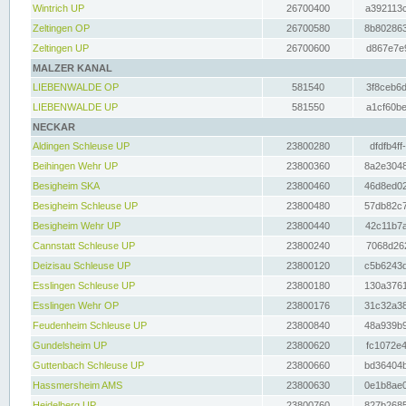
Wintrich UP
26700400
a392113c
Zeltingen OP
26700580
8b802863
Zeltingen UP
26700600
d867e7e9
MALZER KANAL
LIEBENWALDE OP
581540
3f8ceb6d
LIEBENWALDE UP
581550
a1cf60be
NECKAR
Aldingen Schleuse UP
23800280
dfdfb4ff
Beihingen Wehr UP
23800360
8a2e3048
Besigheim SKA
23800460
46d8ed02
Besigheim Schleuse UP
23800480
57db82c7
Besigheim Wehr UP
23800440
42c11b7a
Cannstatt Schleuse UP
23800240
7068d262
Deizisau Schleuse UP
23800120
c5b6243d
Esslingen Schleuse UP
23800180
130a3761
Esslingen Wehr OP
23800176
31c32a38
Feudenheim Schleuse UP
23800840
48a939b9
Gundelsheim UP
23800620
fc1072e4
Guttenbach Schleuse UP
23800660
bd36404b
Hassmersheim AMS
23800630
0e1b8ae0
Heidelberg UP
23800760
827b2685