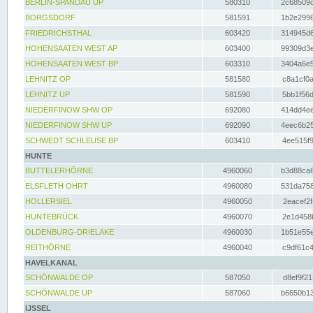
BERLIN-SPANDAU UP
580310
2c68509c
BORGSDORF
581591
1b2e2996
FRIEDRICHSTHAL
603420
314945d6
HOHENSAATEN WEST AP
603400
99309d3e
HOHENSAATEN WEST BP
603310
3404a6e5
LEHNITZ OP
581580
c8a1cf0a
LEHNITZ UP
581590
5bb1f56d
NIEDERFINOW SHW OP
692080
414dd4ee
NIEDERFINOW SHW UP
692090
4eec6b25
SCHWEDT SCHLEUSE BP
603410
4ee515f9
HUNTE
BUTTELERHÖRNE
4960060
b3d88ca6
ELSFLETH OHRT
4960080
531da758
HOLLERSIEL
4960050
2eacef2f
HUNTEBRÜCK
4960070
2e1d458b
OLDENBURG-DRIELAKE
4960030
1b51e55e
REITHÖRNE
4960040
c9df61c4
HAVELKANAL
SCHÖNWALDE OP
587050
d8ef9f21
SCHÖNWALDE UP
587060
b6650b13
IJSSEL