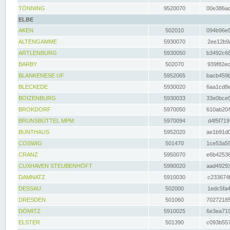
TÖNNING
9520070
00e386ac
ELBE
AKEN
502010
094b96e5
ALTENGAMME
5930070
2ee12b9a
ARTLENBURG
5930050
b3492c68
BARBY
502070
939f82ec
BLANKENESE UF
5952065
bacb459b
BLECKEDE
5930020
6aa1cd8e
BOIZENBURG
5930033
33e0bce0
BROKDORF
5970050
610ab204
BRUNSBÜTTEL MPM
5970094
d4f5f719
BUNTHAUS
5952020
ae1b91d0
COSWIG
501470
1ce53a59
CRANZ
5950070
e6b42536
CUXHAVEN STEUBENHÖFT
5990020
aad49293
DAMNATZ
5910030
c233674f
DESSAU
502000
1edc5fa4
DRESDEN
501060
70272185
DÖMITZ
5910025
6e3ea719
ELSTER
501390
c093b557