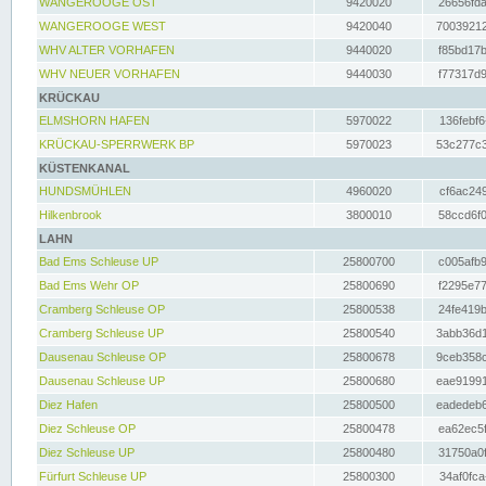
WANGEROOGE OST
9420020
26656fda
WANGEROOGE WEST
9420040
70039212
WHV ALTER VORHAFEN
9440020
f85bd17b
WHV NEUER VORHAFEN
9440030
f77317d9
KRÜCKAU
ELMSHORN HAFEN
5970022
136febf6
KRÜCKAU-SPERRWERK BP
5970023
53c277c3
KÜSTENKANAL
HUNDSMÜHLEN
4960020
cf6ac249
Hilkenbrook
3800010
58ccd6f0
LAHN
Bad Ems Schleuse UP
25800700
c005afb9
Bad Ems Wehr OP
25800690
f2295e77
Cramberg Schleuse OP
25800538
24fe419b
Cramberg Schleuse UP
25800540
3abb36d1
Dausenau Schleuse OP
25800678
9ceb358c
Dausenau Schleuse UP
25800680
eae91991
Diez Hafen
25800500
eadedeb6
Diez Schleuse OP
25800478
ea62ec5f
Diez Schleuse UP
25800480
31750a0f
Fürfurt Schleuse UP
25800300
34af0fca