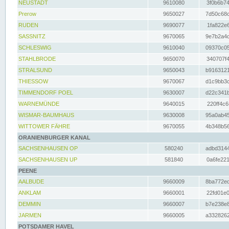
NEUSTADT
9610080
3f0b6b74
Prerow
9650027
7d50c68c
RUDEN
9690077
1fa822e6
SASSNITZ
9670065
9e7b2a4d
SCHLESWIG
9610040
09370c05
STAHLBRODE
9650070
340707f4
STRALSUND
9650043
b9163121
THIESSOW
9670067
d1c9bb3c
TIMMENDORF POEL
9630007
d22c341b
WARNEMÜNDE
9640015
220ff4c6
WISMAR-BAUMHAUS
9630008
95a0ab45
WITTOWER FÄHRE
9670055
4b348b56
ORANIENBURGER KANAL
SACHSENHAUSEN OP
580240
adbd3144
SACHSENHAUSEN UP
581840
0a6fe221
PEENE
AALBUDE
9660009
8ba772ed
ANKLAM
9660001
22fd01e0
DEMMIN
9660007
b7e238e8
JARMEN
9660005
a3328262
POTSDAMER HAVEL