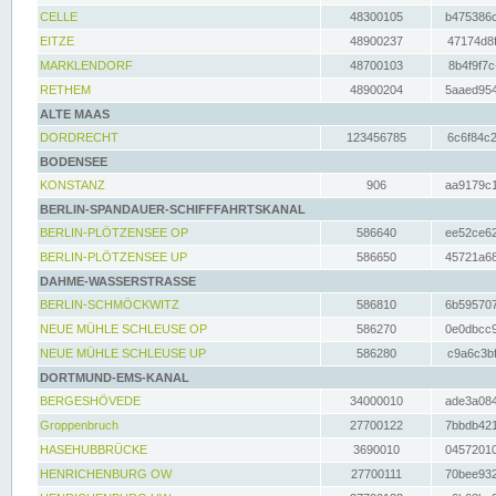
CELLE
48300105
b475386c
EITZE
48900237
47174d8f
MARKLENDORF
48700103
8b4f9f7c
RETHEM
48900204
5aaed954
ALTE MAAS
DORDRECHT
123456785
6c6f84c2
BODENSEE
KONSTANZ
906
aa9179c1
BERLIN-SPANDAUER-SCHIFFFAHRTSKANAL
BERLIN-PLÖTZENSEE OP
586640
ee52ce62
BERLIN-PLÖTZENSEE UP
586650
45721a68
DAHME-WASSERSTRASSE
BERLIN-SCHMÖCKWITZ
586810
6b595707
NEUE MÜHLE SCHLEUSE OP
586270
0e0dbcc9
NEUE MÜHLE SCHLEUSE UP
586280
c9a6c3bf
DORTMUND-EMS-KANAL
BERGESHÖVEDE
34000010
ade3a084
Groppenbruch
27700122
7bbdb421
HASEHUBBRÜCKE
3690010
04572010
HENRICHENBURG OW
27700111
70bee932