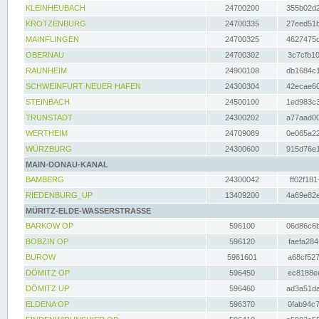
KLEINHEUBACH
24700200
355b02d2
KROTZENBURG
24700335
27eed51b
MAINFLINGEN
24700325
4627475d
OBERNAU
24700302
3c7cfb10
RAUNHEIM
24900108
db1684c1
SCHWEINFURT NEUER HAFEN
24300304
42ecae60
STEINBACH
24500100
1ed983c3
TRUNSTADT
24300202
a77aad00
WERTHEIM
24709089
0e065a22
WÜRZBURG
24300600
915d76e1
MAIN-DONAU-KANAL
BAMBERG
24300042
ff02f181
RIEDENBURG_UP
13409200
4a69e82e
MÜRITZ-ELDE-WASSERSTRASSE
BARKOW OP
596100
06d86c6b
BOBZIN OP
596120
faefa284
BUROW
5961601
a68cf527
DÖMITZ OP
596450
ec8188ee
DÖMITZ UP
596460
ad3a51da
ELDENA OP
596370
0fab94c7