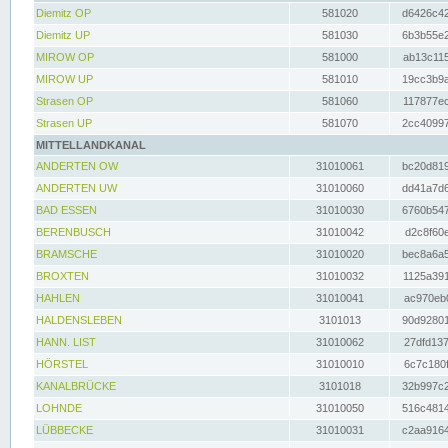
Diemitz OP
581020
d6426c42
Diemitz UP
581030
6b3b55e2
MIROW OP
581000
ab13c115
MIROW UP
581010
19cc3b9a
Strasen OP
581060
117877ec
Strasen UP
581070
2cc40997
MITTELLANDKANAL
ANDERTEN OW
31010061
bc20d819
ANDERTEN UW
31010060
dd41a7d6
BAD ESSEN
31010030
6760b547
BERENBUSCH
31010042
d2c8f60e
BRAMSCHE
31010020
bec8a6a5
BROXTEN
31010032
1125a391
HAHLEN
31010041
ac970eb0
HALDENSLEBEN
3101013
90d92801
HANN. LIST
31010062
27dfd137
HÖRSTEL
31010010
6c7c180f
KANALBRÜCKE
3101018
32b997c2
LOHNDE
31010050
516c4814
LÜBBECKE
31010031
c2aa9164