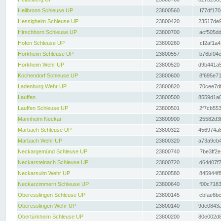
Heilbronn Schleuse UP
23800560
f77df170
Hessigheim Schleuse UP
23800420
23517de9
Hirschhorn Schleuse UP
23800700
acf505dd
Hofen Schleuse UP
23800260
cf2af1a4
Horkheim Schleuse UP
23800557
b76bf04c
Horkheim Wehr UP
23800520
d9b441a5
Kochendorf Schleuse UP
23800600
8f695e71
Ladenburg Wehr UP
23800820
70cee7df
Lauffen
23800500
8559d1a0
Lauffen Schleuse UP
23800501
2f7cb553
Mannheim Neckar
23800900
25582d3f
Marbach Schleuse UP
23800322
456974a8
Marbach Wehr UP
23800320
a73a9cb4
Neckargemünd Schleuse UP
23800740
7be3ff2e
Neckarsteinach Schleuse UP
23800720
d64d07f7
Neckarsulm Wehr UP
23800580
845944f8
Neckarzimmern Schleuse UP
23800640
f00c7183
Oberesslingen Schleuse UP
23800145
cbfae6bc
Oberesslingen Wehr UP
23800140
9de0843a
Obertürkheim Schleuse UP
23800200
80e002d8