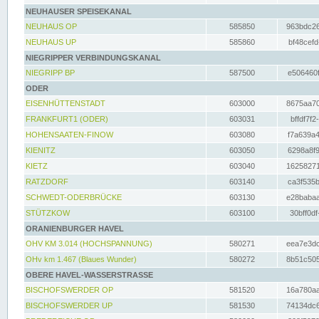
NEUHAUSER SPEISEKANAL
NEUHAUS OP
585850
963bdc26
NEUHAUS UP
585860
bf48cefd
NIEGRIPPER VERBINDUNGSKANAL
NIEGRIPP BP
587500
e506460f
ODER
EISENHÜTTENSTADT
603000
8675aa70
FRANKFURT1 (ODER)
603031
bffdf7f2
HOHENSAATEN-FINOW
603080
f7a639a4
KIENITZ
603050
6298a8f9
KIETZ
603040
16258271
RATZDORF
603140
ca3f535b
SCHWEDT-ODERBRÜCKE
603130
e28babaa
STÜTZKOW
603100
30bff0df
ORANIENBURGER HAVEL
OHV KM 3.014 (HOCHSPANNUNG)
580271
eea7e3dc
OHv km 1.467 (Blaues Wunder)
580272
8b51c505
OBERE HAVEL-WASSERSTRASSE
BISCHOFSWERDER OP
581520
16a780aa
BISCHOFSWERDER UP
581530
74134dc6